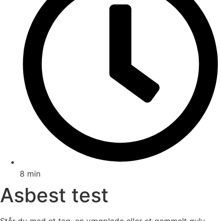
8 min
Asbest test
Står du med et tag, en vægplade eller et gammelt gulv,