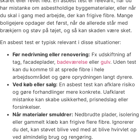
skåret eller revet ned. En asbest test er relevant, når du
har mistanke om asbestholdige byggematerialer, eller når
du skal i gang med arbejde, der kan frigive fibre. Mange
boligejere opdager det først, når de allerede står med
brækjern og støv på tøjet, og så kan skaden være sket.
En asbest test er typisk relevant i disse situationer:
Før nedrivning eller renovering:
Fx udskiftning af
tag, facadeplader,
badeværelse
eller
gulv
. Uden test
kan du komme til at sprede fibre i hele
arbejdsområdet og gøre oprydningen langt dyrere.
Ved køb eller salg:
En asbest test kan afklare risiko
og gøre forhandlinger mere konkrete. Uafklaret
mistanke kan skabe usikkerhed, prisnedslag eller
forsinkelser.
Når materialer smuldrer:
Nedbrudte plader, isolering
eller gammelt klæb kan frigive flere fibre. Ignorerer
du det, kan støvet blive ved med at blive hvirvlet op
ved almindelig brug og rengøring.