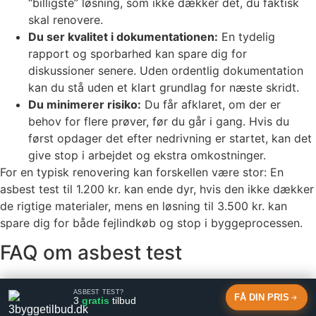
“billigste” løsning, som ikke dækker det, du faktisk
skal renovere.
Du ser kvalitet i dokumentationen:
En tydelig
rapport og sporbarhed kan spare dig for
diskussioner senere. Uden ordentlig dokumentation
kan du stå uden et klart grundlag for næste skridt.
Du minimerer risiko:
Du får afklaret, om der er
behov for flere prøver, før du går i gang. Hvis du
først opdager det efter nedrivning er startet, kan det
give stop i arbejdet og ekstra omkostninger.
For en typisk renovering kan forskellen være stor: En
asbest test til 1.200 kr. kan ende dyr, hvis den ikke dækker
de rigtige materialer, mens en løsning til 3.500 kr. kan
spare dig for både fejlindkøb og stop i byggeprocessen.
FAQ om asbest test
Hvor hurtigt får jeg svar på en asbest test?
Typisk
ASBEST TEST?
FÅ DIN PRIS
få hverdage, afhængigt af laboratoriets kapacitet og
3
gratis
tilbud