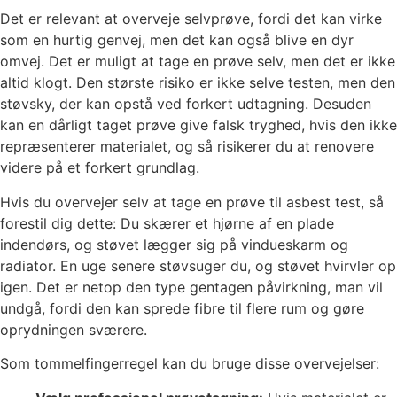
Det er relevant at overveje selvprøve, fordi det kan virke
som en hurtig genvej, men det kan også blive en dyr
omvej. Det er muligt at tage en prøve selv, men det er ikke
altid klogt. Den største risiko er ikke selve testen, men den
støvsky, der kan opstå ved forkert udtagning. Desuden
kan en dårligt taget prøve give falsk tryghed, hvis den ikke
repræsenterer materialet, og så risikerer du at renovere
videre på et forkert grundlag.
Hvis du overvejer selv at tage en prøve til asbest test, så
forestil dig dette: Du skærer et hjørne af en plade
indendørs, og støvet lægger sig på vindueskarm og
radiator. En uge senere støvsuger du, og støvet hvirvler op
igen. Det er netop den type gentagen påvirkning, man vil
undgå, fordi den kan sprede fibre til flere rum og gøre
oprydningen sværere.
Som tommelfingerregel kan du bruge disse overvejelser: