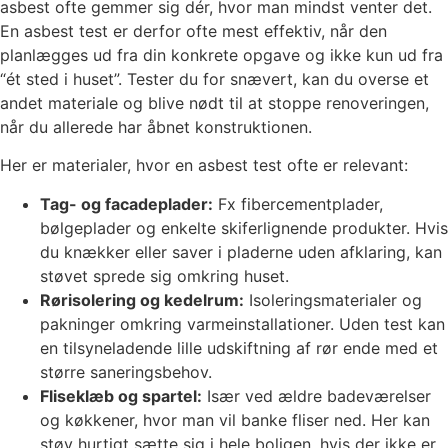
asbest ofte gemmer sig dér, hvor man mindst venter det.
En asbest test er derfor ofte mest effektiv, når den
planlægges ud fra din konkrete opgave og ikke kun ud fra
“ét sted i huset”. Tester du for snævert, kan du overse et
andet materiale og blive nødt til at stoppe renoveringen,
når du allerede har åbnet konstruktionen.
Her er materialer, hvor en asbest test ofte er relevant:
Tag- og facadeplader:
Fx fibercementplader,
bølgeplader og enkelte skiferlignende produkter. Hvis
du knækker eller saver i pladerne uden afklaring, kan
støvet sprede sig omkring huset.
Rørisolering og kedelrum:
Isoleringsmaterialer og
pakninger omkring varmeinstallationer. Uden test kan
en tilsyneladende lille udskiftning af rør ende med et
større saneringsbehov.
Fliseklæb og spartel:
Især ved ældre badeværelser
og køkkener, hvor man vil banke fliser ned. Her kan
støv hurtigt sætte sig i hele boligen, hvis der ikke er