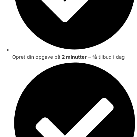
Opret din opgave på
2 minutter
– få tilbud i dag