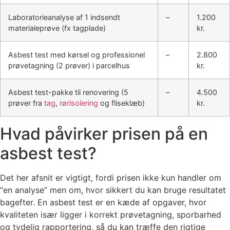
Laboratorieanalyse af 1 indsendt
–
1.200
materialeprøve (fx tagplade)
kr.
Asbest test med kørsel og professionel
–
2.800
prøvetagning (2 prøver) i parcelhus
kr.
Asbest test-pakke til renovering (5
–
4.500
prøver fra
tag
,
rørisolering
og fliseklæb)
kr.
Hvad påvirker prisen på en
asbest test?
Det her afsnit er vigtigt, fordi prisen ikke kun handler om
“en analyse” men om, hvor sikkert du kan bruge resultatet
bagefter. En asbest test er en kæde af opgaver, hvor
kvaliteten især ligger i korrekt prøvetagning, sporbarhed
og tydelig rapportering, så du kan træffe den rigtige