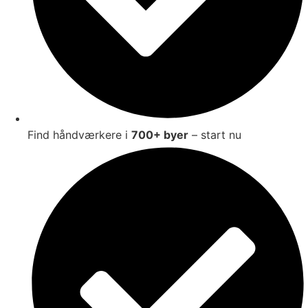
Find håndværkere i
700+ byer
– start nu