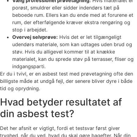
Vælg professionel prøvetagning:
Hvis materialet er
porøst, smuldrer eller sidder indendørs tæt på
beboede rum. Ellers kan du ende med at forurene et
rum, der efterfølgende kræver ekstra rengøring og
stop i arbejdet.
Overvej selvprøve:
Hvis det er let tilgængeligt
udendørs materiale, som kan udtages uden brud og
støv. Hvis du alligevel kommer til at knække
materialet, kan du sprede støv på terrasser, fliser og
indgangsparti.
Er du i tvivl, er en asbest test med prøvetagning ofte den
billigste måde at undgå fejl, der senere bliver dyre i både
tid og oprydning.
Hvad betyder resultatet af
din asbest test?
Det her afsnit er vigtigt, fordi et testsvar først giver
tryghed, når du ved, hvad du skal gøre bagefter. Når din