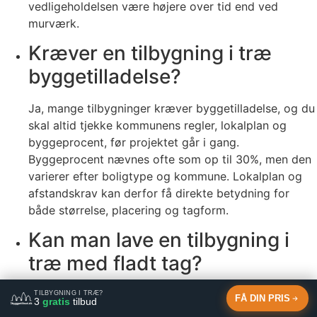
vedligeholdelsen være højere over tid end ved
murværk.
Kræver en tilbygning i træ
byggetilladelse?
Ja, mange tilbygninger kræver byggetilladelse, og du
skal altid tjekke kommunens regler, lokalplan og
byggeprocent, før projektet går i gang.
Byggeprocent nævnes ofte som op til 30%, men den
varierer efter boligtype og kommune. Lokalplan og
afstandskrav kan derfor få direkte betydning for
både størrelse, placering og tagform.
Kan man lave en tilbygning i
træ med fladt tag?
Ja, en tilbygning i træ kan godt have fladt tag, men
TILBYGNING I TRÆ?
FÅ DIN PRIS
3
gratis
tilbud
taget må ikke være helt fladt og skal have fald, så