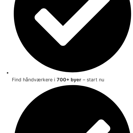
Find håndværkere i
700+ byer
– start nu