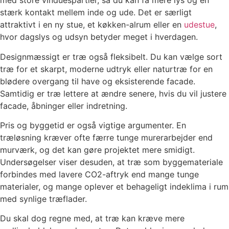
med store vinduespartier, så du kan få mere lys og en
stærk kontakt mellem inde og ude. Det er særligt
attraktivt i en ny stue, et køkken-alrum eller en
udestue
,
hvor dagslys og udsyn betyder meget i hverdagen.
Designmæssigt er træ også fleksibelt. Du kan vælge sort
træ for et skarpt, moderne udtryk eller naturtræ for en
blødere overgang til have og eksisterende facade.
Samtidig er træ lettere at ændre senere, hvis du vil justere
facade, åbninger eller indretning.
Pris og byggetid er også vigtige argumenter. En
træløsning kræver ofte færre tunge murerarbejder end
murværk, og det kan gøre projektet mere smidigt.
Undersøgelser viser desuden, at træ som byggemateriale
forbindes med lavere CO2-aftryk end mange tunge
materialer, og mange oplever et behageligt indeklima i rum
med synlige træflader.
Du skal dog regne med, at træ kan kræve mere