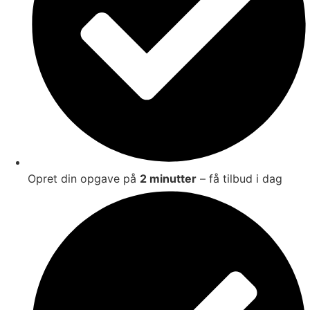
Opret din opgave på
2 minutter
– få tilbud i dag