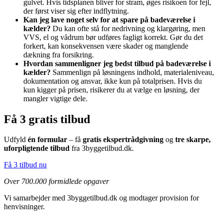
gulvet. Hvis tidsplanen bliver for stram, øges risikoen for fejl,
der først viser sig efter indflytning.
Kan jeg lave noget selv for at spare på badeværelse i
kælder?
Du kan ofte stå for nedrivning og klargøring, men
VVS, el og vådrum bør udføres fagligt korrekt. Gør du det
forkert, kan konsekvensen være skader og manglende
dækning fra forsikring.
Hvordan sammenligner jeg bedst tilbud på badeværelse i
kælder?
Sammenlign på løsningens indhold, materialeniveau,
dokumentation og ansvar, ikke kun på totalprisen. Hvis du
kun kigger på prisen, risikerer du at vælge en løsning, der
mangler vigtige dele.
Få 3 gratis tilbud
Udfyld
én formular
– få
gratis ekspertrådgivning
og
tre skarpe,
uforpligtende tilbud
fra 3byggetilbud.dk.
Få 3 tilbud nu
Over 700.000 formidlede opgaver
Vi samarbejder med 3byggetilbud.dk og modtager provision for
henvisninger.