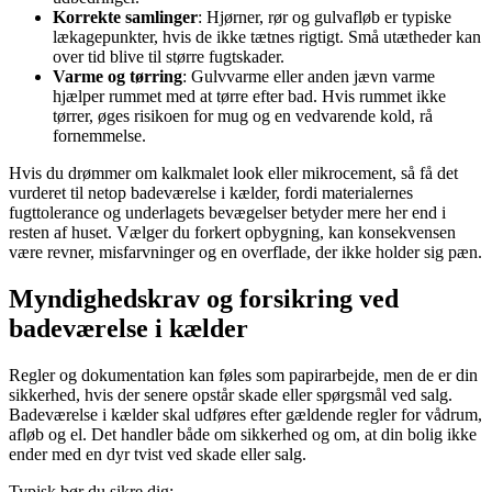
Korrekte samlinger
: Hjørner, rør og gulvafløb er typiske
lækagepunkter, hvis de ikke tætnes rigtigt. Små utætheder kan
over tid blive til større fugtskader.
Varme og tørring
: Gulvvarme eller anden jævn varme
hjælper rummet med at tørre efter bad. Hvis rummet ikke
tørrer, øges risikoen for mug og en vedvarende kold, rå
fornemmelse.
Hvis du drømmer om kalkmalet look eller mikrocement, så få det
vurderet til netop badeværelse i kælder, fordi materialernes
fugttolerance og underlagets bevægelser betyder mere her end i
resten af huset. Vælger du forkert opbygning, kan konsekvensen
være revner, misfarvninger og en overflade, der ikke holder sig pæn.
Myndighedskrav og forsikring ved
badeværelse i kælder
Regler og dokumentation kan føles som papirarbejde, men de er din
sikkerhed, hvis der senere opstår skade eller spørgsmål ved salg.
Badeværelse i kælder skal udføres efter gældende regler for vådrum,
afløb og el. Det handler både om sikkerhed og om, at din bolig ikke
ender med en dyr tvist ved skade eller salg.
Typisk bør du sikre dig: