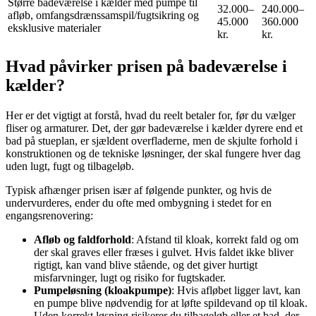
Større badeværelse i kælder med pumpe til
32.000–
240.000–
afløb, omfangsdrænssamspil/fugtsikring og
45.000
360.000
eksklusive materialer
kr.
kr.
Hvad påvirker prisen på badeværelse i
kælder?
Her er det vigtigt at forstå, hvad du reelt betaler for, før du vælger
fliser og armaturer. Det, der gør badeværelse i kælder dyrere end et
bad på stueplan, er sjældent overfladerne, men de skjulte forhold i
konstruktionen og de tekniske løsninger, der skal fungere hver dag
uden lugt, fugt og tilbageløb.
Typisk afhænger prisen især af følgende punkter, og hvis de
undervurderes, ender du ofte med ombygning i stedet for en
engangsrenovering:
Afløb og faldforhold
: Afstand til kloak, korrekt fald og om
der skal graves eller fræses i gulvet. Hvis faldet ikke bliver
rigtigt, kan vand blive stående, og det giver hurtigt
misfarvninger, lugt og risiko for fugtskader.
Pumpeløsning (kloakpumpe)
: Hvis afløbet ligger lavt, kan
en pumpe blive nødvendig for at løfte spildevand op til kloak.
Uden korrekt løsning risikerer du tilbageløb eller et bad, der