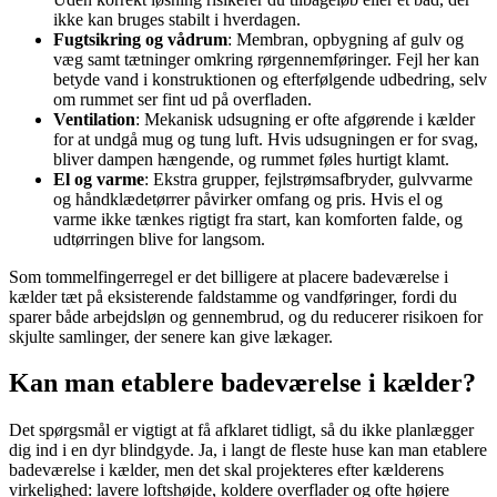
ikke kan bruges stabilt i hverdagen.
Fugtsikring og vådrum
: Membran, opbygning af gulv og
væg samt tætninger omkring rørgennemføringer. Fejl her kan
betyde vand i konstruktionen og efterfølgende udbedring, selv
om rummet ser fint ud på overfladen.
Ventilation
: Mekanisk udsugning er ofte afgørende i kælder
for at undgå mug og tung luft. Hvis udsugningen er for svag,
bliver dampen hængende, og rummet føles hurtigt klamt.
El og varme
: Ekstra grupper, fejlstrømsafbryder, gulvvarme
og håndklædetørrer påvirker omfang og pris. Hvis el og
varme ikke tænkes rigtigt fra start, kan komforten falde, og
udtørringen blive for langsom.
Som tommelfingerregel er det billigere at placere badeværelse i
kælder tæt på eksisterende faldstamme og vandføringer, fordi du
sparer både arbejdsløn og gennembrud, og du reducerer risikoen for
skjulte samlinger, der senere kan give lækager.
Kan man etablere badeværelse i kælder?
Det spørgsmål er vigtigt at få afklaret tidligt, så du ikke planlægger
dig ind i en dyr blindgyde. Ja, i langt de fleste huse kan man etablere
badeværelse i kælder, men det skal projekteres efter kælderens
virkelighed: lavere loftshøjde, koldere overflader og ofte højere