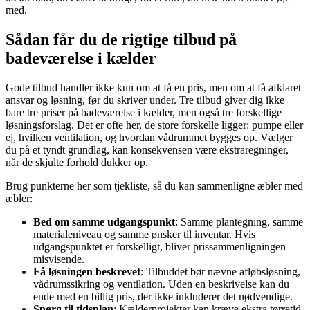
med.
Sådan får du de rigtige tilbud på
badeværelse i kælder
Gode tilbud handler ikke kun om at få en pris, men om at få afklaret
ansvar og løsning, før du skriver under. Tre tilbud giver dig ikke
bare tre priser på badeværelse i kælder, men også tre forskellige
løsningsforslag. Det er ofte her, de store forskelle ligger: pumpe eller
ej, hvilken ventilation, og hvordan vådrummet bygges op. Vælger
du på et tyndt grundlag, kan konsekvensen være ekstraregninger,
når de skjulte forhold dukker op.
Brug punkterne her som tjekliste, så du kan sammenligne æbler med
æbler:
Bed om samme udgangspunkt
: Samme plantegning, samme
materialeniveau og samme ønsker til inventar. Hvis
udgangspunktet er forskelligt, bliver prissammenligningen
misvisende.
Få løsningen beskrevet
: Tilbuddet bør nævne afløbsløsning,
vådrumssikring og ventilation. Uden en beskrivelse kan du
ende med en billig pris, der ikke inkluderer det nødvendige.
Spørg til tidsplan
: Kælderprojekter kan kræve ekstra tørretid,