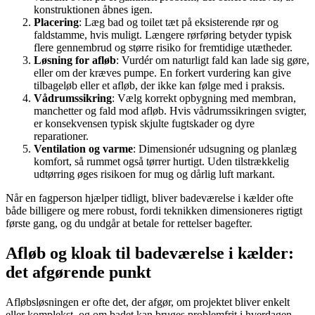
konstruktionen åbnes igen.
Placering
: Læg bad og toilet tæt på eksisterende rør og
faldstamme, hvis muligt. Længere rørføring betyder typisk
flere gennembrud og større risiko for fremtidige utætheder.
Løsning for afløb
: Vurdér om naturligt fald kan lade sig gøre,
eller om der kræves pumpe. En forkert vurdering kan give
tilbageløb eller et afløb, der ikke kan følge med i praksis.
Vådrumssikring
: Vælg korrekt opbygning med membran,
manchetter og fald mod afløb. Hvis vådrumssikringen svigter,
er konsekvensen typisk skjulte fugtskader og dyre
reparationer.
Ventilation og varme
: Dimensionér udsugning og planlæg
komfort, så rummet også tørrer hurtigt. Uden tilstrækkelig
udtørring øges risikoen for mug og dårlig luft markant.
Når en fagperson hjælper tidligt, bliver badeværelse i kælder ofte
både billigere og mere robust, fordi teknikken dimensioneres rigtigt
første gang, og du undgår at betale for rettelser bagefter.
Afløb og kloak til badeværelse i kælder:
det afgørende punkt
Afløbsløsningen er ofte det, der afgør, om projektet bliver enkelt
eller komplekst, og om badet kan bruges problemfrit i hverdagen.