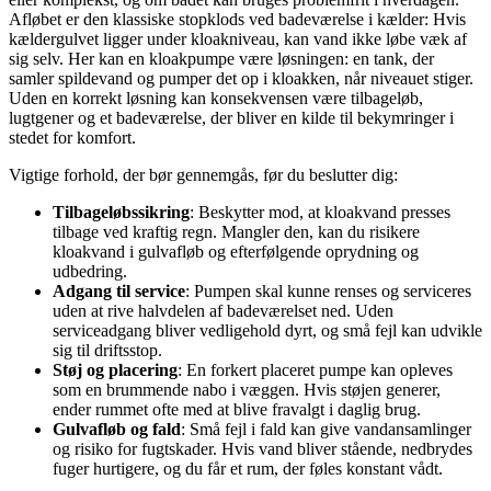
Afløbet er den klassiske stopklods ved badeværelse i kælder: Hvis
kældergulvet ligger under kloakniveau, kan vand ikke løbe væk af
sig selv. Her kan en kloakpumpe være løsningen: en tank, der
samler spildevand og pumper det op i kloakken, når niveauet stiger.
Uden en korrekt løsning kan konsekvensen være tilbageløb,
lugtgener og et badeværelse, der bliver en kilde til bekymringer i
stedet for komfort.
Vigtige forhold, der bør gennemgås, før du beslutter dig:
Tilbageløbssikring
: Beskytter mod, at kloakvand presses
tilbage ved kraftig regn. Mangler den, kan du risikere
kloakvand i gulvafløb og efterfølgende oprydning og
udbedring.
Adgang til service
: Pumpen skal kunne renses og serviceres
uden at rive halvdelen af badeværelset ned. Uden
serviceadgang bliver vedligehold dyrt, og små fejl kan udvikle
sig til driftsstop.
Støj og placering
: En forkert placeret pumpe kan opleves
som en brummende nabo i væggen. Hvis støjen generer,
ender rummet ofte med at blive fravalgt i daglig brug.
Gulvafløb og fald
: Små fejl i fald kan give vandansamlinger
og risiko for fugtskader. Hvis vand bliver stående, nedbrydes
fuger hurtigere, og du får et rum, der føles konstant vådt.