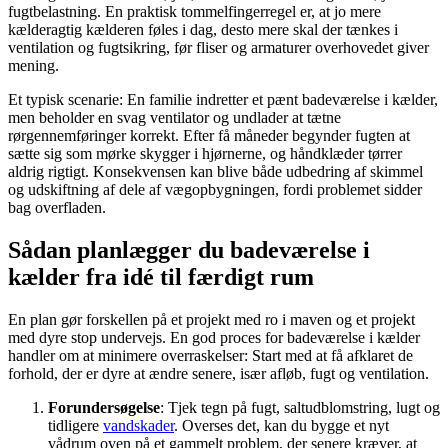
fugtbelastning. En praktisk tommelfingerregel er, at jo mere
kælderagtig kælderen føles i dag, desto mere skal der tænkes i
ventilation og fugtsikring, før fliser og armaturer overhovedet giver
mening.
Et typisk scenarie: En familie indretter et pænt badeværelse i kælder,
men beholder en svag ventilator og undlader at tætne
rørgennemføringer korrekt. Efter få måneder begynder fugten at
sætte sig som mørke skygger i hjørnerne, og håndklæder tørrer
aldrig rigtigt. Konsekvensen kan blive både udbedring af skimmel
og udskiftning af dele af vægopbygningen, fordi problemet sidder
bag overfladen.
Sådan planlægger du badeværelse i
kælder fra idé til færdigt rum
En plan gør forskellen på et projekt med ro i maven og et projekt
med dyre stop undervejs. En god proces for badeværelse i kælder
handler om at minimere overraskelser: Start med at få afklaret de
forhold, der er dyre at ændre senere, især afløb, fugt og ventilation.
Forundersøgelse
: Tjek tegn på fugt, saltudblomstring, lugt og
tidligere
vandskader
. Overses det, kan du bygge et nyt
vådrum oven på et gammelt problem, der senere kræver, at