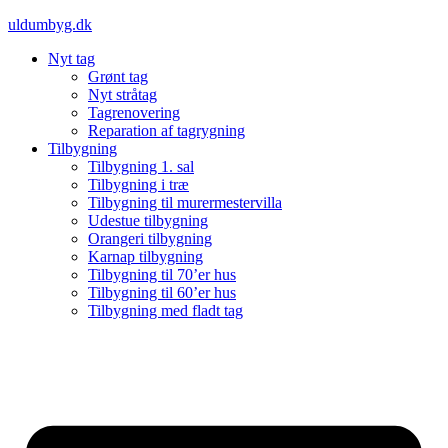
Videre
uldumbyg.dk
til
Nyt tag
indhold
Grønt tag
Nyt stråtag
Tagrenovering
Reparation af tagrygning
Tilbygning
Tilbygning 1. sal
Tilbygning i træ
Tilbygning til murermestervilla
Udestue tilbygning
Orangeri tilbygning
Karnap tilbygning
Tilbygning til 70’er hus
Tilbygning til 60’er hus
Tilbygning med fladt tag