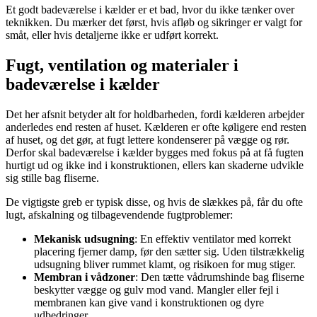
Et godt badeværelse i kælder er et bad, hvor du ikke tænker over
teknikken. Du mærker det først, hvis afløb og sikringer er valgt for
småt, eller hvis detaljerne ikke er udført korrekt.
Fugt, ventilation og materialer i
badeværelse i kælder
Det her afsnit betyder alt for holdbarheden, fordi kælderen arbejder
anderledes end resten af huset. Kælderen er ofte køligere end resten
af huset, og det gør, at fugt lettere kondenserer på vægge og rør.
Derfor skal badeværelse i kælder bygges med fokus på at få fugten
hurtigt ud og ikke ind i konstruktionen, ellers kan skaderne udvikle
sig stille bag fliserne.
De vigtigste greb er typisk disse, og hvis de slækkes på, får du ofte
lugt, afskalning og tilbagevendende fugtproblemer:
Mekanisk udsugning
: En effektiv ventilator med korrekt
placering fjerner damp, før den sætter sig. Uden tilstrækkelig
udsugning bliver rummet klamt, og risikoen for mug stiger.
Membran i vådzoner
: Den tætte vådrumshinde bag fliserne
beskytter vægge og gulv mod vand. Mangler eller fejl i
membranen kan give vand i konstruktionen og dyre
udbedringer.