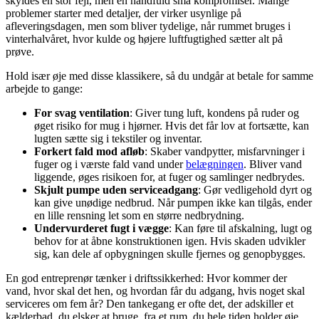
skyldes én stor fejl, men en håndfuld små kompromiser. Mange
problemer starter med detaljer, der virker usynlige på
afleveringsdagen, men som bliver tydelige, når rummet bruges i
vinterhalvåret, hvor kulde og højere luftfugtighed sætter alt på
prøve.
Hold især øje med disse klassikere, så du undgår at betale for samme
arbejde to gange:
For svag ventilation
: Giver tung luft, kondens på ruder og
øget risiko for mug i hjørner. Hvis det får lov at fortsætte, kan
lugten sætte sig i tekstiler og inventar.
Forkert fald mod afløb
: Skaber vandpytter, misfarvninger i
fuger og i værste fald vand under
belægningen
. Bliver vand
liggende, øges risikoen for, at fuger og samlinger nedbrydes.
Skjult pumpe uden serviceadgang
: Gør vedligehold dyrt og
kan give unødige nedbrud. Når pumpen ikke kan tilgås, ender
en lille rensning let som en større nedbrydning.
Undervurderet fugt i vægge
: Kan føre til afskalning, lugt og
behov for at åbne konstruktionen igen. Hvis skaden udvikler
sig, kan dele af opbygningen skulle fjernes og genopbygges.
En god entreprenør tænker i driftssikkerhed: Hvor kommer der
vand, hvor skal det hen, og hvordan får du adgang, hvis noget skal
serviceres om fem år? Den tankegang er ofte det, der adskiller et
kælderbad, du elsker at bruge, fra et rum, du hele tiden holder øje