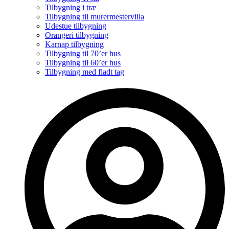
Tilbygning i træ
Tilbygning til murermestervilla
Udestue tilbygning
Orangeri tilbygning
Karnap tilbygning
Tilbygning til 70’er hus
Tilbygning til 60’er hus
Tilbygning med fladt tag