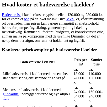
Hvad koster et badeværelse i kælder?
Badeværelse
i kælder koster typisk mellem 120.000 og 280.000 kr.
for et komplet
bad
på ca. 5–8 m² inklusive
VVS
, el, vådrumssikring
og overflader, men prisen kan variere afhængigt af afløbsforhold,
behov for pumpe, fugtsikring, gennembrydning i dæk og
materialevalg. Rammer du forkert i budgettet, er konsekvensen ofte,
at man må gå på kompromis med de usynlige løsninger, og det er
netop dem, der afgør, om rummet holder tæt og lugtfrit.
Konkrete priseksempler på badeværelse i kælder
Pris per
Samlet
Badeværelse i kælder
m²
pris
ca.
ca.
Lille badeværelse i kælder med bruseniche,
18.000–
110.000–
standardfliser og eksisterende afløb tæt på
24.000
160.000
kr.
kr.
ca.
ca.
Mellemstort badeværelse i kælder med
24.000–
160.000–
gulvvarme
, indbygget cisterne og nye afløb i
34.000
240.000
gulv
kr.
kr.
ca.
ca.