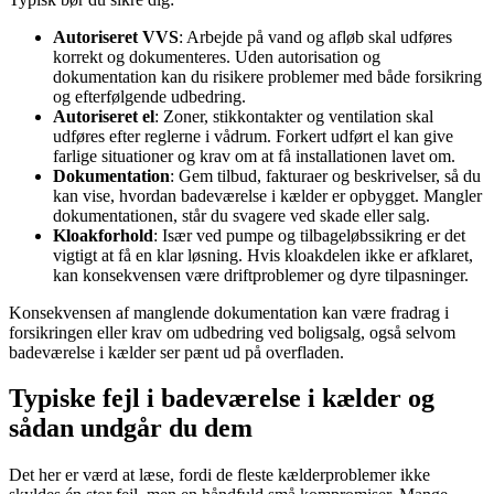
Autoriseret VVS
: Arbejde på vand og afløb skal udføres
korrekt og dokumenteres. Uden autorisation og
dokumentation kan du risikere problemer med både forsikring
og efterfølgende udbedring.
Autoriseret el
: Zoner, stikkontakter og ventilation skal
udføres efter reglerne i vådrum. Forkert udført el kan give
farlige situationer og krav om at få installationen lavet om.
Dokumentation
: Gem tilbud, fakturaer og beskrivelser, så du
kan vise, hvordan badeværelse i kælder er opbygget. Mangler
dokumentationen, står du svagere ved skade eller salg.
Kloakforhold
: Især ved pumpe og tilbageløbssikring er det
vigtigt at få en klar løsning. Hvis kloakdelen ikke er afklaret,
kan konsekvensen være driftproblemer og dyre tilpasninger.
Konsekvensen af manglende dokumentation kan være fradrag i
forsikringen eller krav om udbedring ved boligsalg, også selvom
badeværelse i kælder ser pænt ud på overfladen.
Typiske fejl i badeværelse i kælder og
sådan undgår du dem
Det her er værd at læse, fordi de fleste kælderproblemer ikke