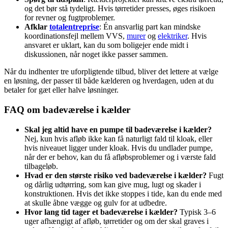
og det bør stå tydeligt. Hvis tørretider presses, øges risikoen
for revner og fugtproblemer.
Afklar
totalentreprise
: Én ansvarlig part kan mindske
koordinationsfejl mellem VVS,
murer
og
elektriker
. Hvis
ansvaret er uklart, kan du som boligejer ende midt i
diskussionen, når noget ikke passer sammen.
Når du indhenter tre uforpligtende tilbud, bliver det lettere at vælge
en løsning, der passer til både kælderen og hverdagen, uden at du
betaler for gæt eller halve løsninger.
FAQ om badeværelse i kælder
Skal jeg altid have en pumpe til badeværelse i kælder?
Nej, kun hvis afløb ikke kan få naturligt fald til kloak, eller
hvis niveauet ligger under kloak. Hvis du undlader pumpe,
når der er behov, kan du få afløbsproblemer og i værste fald
tilbageløb.
Hvad er den største risiko ved badeværelse i kælder?
Fugt
og dårlig udtørring, som kan give mug, lugt og skader i
konstruktionen. Hvis det ikke stoppes i tide, kan du ende med
at skulle åbne vægge og gulv for at udbedre.
Hvor lang tid tager et badeværelse i kælder?
Typisk 3–6
uger afhængigt af afløb, tørretider og om der skal graves i