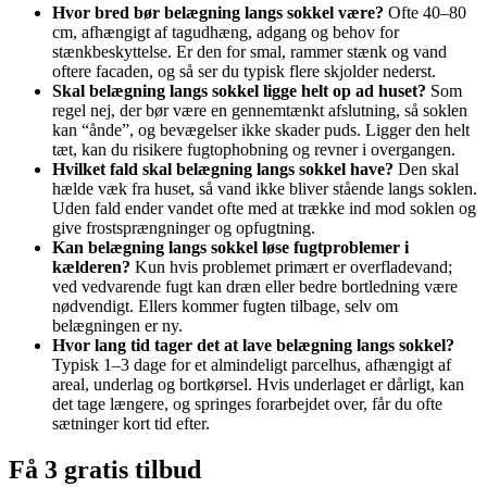
Hvor bred bør belægning langs sokkel være?
Ofte 40–80
cm, afhængigt af tagudhæng, adgang og behov for
stænkbeskyttelse. Er den for smal, rammer stænk og vand
oftere facaden, og så ser du typisk flere skjolder nederst.
Skal belægning langs sokkel ligge helt op ad huset?
Som
regel nej, der bør være en gennemtænkt afslutning, så soklen
kan “ånde”, og bevægelser ikke skader puds. Ligger den helt
tæt, kan du risikere fugtophobning og revner i overgangen.
Hvilket fald skal belægning langs sokkel have?
Den skal
hælde væk fra huset, så vand ikke bliver stående langs soklen.
Uden fald ender vandet ofte med at trække ind mod soklen og
give frostsprængninger og opfugtning.
Kan belægning langs sokkel løse fugtproblemer i
kælderen?
Kun hvis problemet primært er overfladevand;
ved vedvarende fugt kan dræn eller bedre bortledning være
nødvendigt. Ellers kommer fugten tilbage, selv om
belægningen er ny.
Hvor lang tid tager det at lave belægning langs sokkel?
Typisk 1–3 dage for et almindeligt parcelhus, afhængigt af
areal, underlag og bortkørsel. Hvis underlaget er dårligt, kan
det tage længere, og springes forarbejdet over, får du ofte
sætninger kort tid efter.
Få 3 gratis tilbud