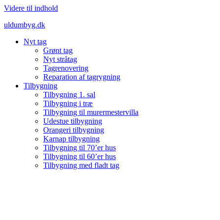
Videre til indhold
uldumbyg.dk
Nyt tag
Grønt tag
Nyt stråtag
Tagrenovering
Reparation af tagrygning
Tilbygning
Tilbygning 1. sal
Tilbygning i træ
Tilbygning til murermestervilla
Udestue tilbygning
Orangeri tilbygning
Karnap tilbygning
Tilbygning til 70’er hus
Tilbygning til 60’er hus
Tilbygning med fladt tag