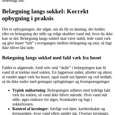
ordentligt ind.
Belægning langs sokkel: Korrekt
opbygning i praksis
Det er opbygningen, der afgør, om du får en løsning, der holder,
eller en belægning der stille og roligt skubber vand ind, hvor du ikke
kan se det. Belægning langs sokkel skal være stabil, lede vand væk
og give huset “luft” i overgangen mellem belægning og mur, så fugt
ikke bliver låst inde.
Belægning langs sokkel med fald væk fra huset
Faldet er afgørende, fordi selv små “skåle” i belægningen kan få
vand til at trække mod soklen. En fagperson måler, afretter og sikrer,
at vandet søger væk fra huset, også rundt om hjørner og ved nedløb,
så du ikke ender med gentagne opfugtninger og frostsprængninger.
Typisk målsætning
: Belægningen udføres med tydeligt fald
væk fra soklen, så vand ikke bliver stående. Hvis vand står
stille, øges risikoen for alger, frostskader og fugt i
sokkelzonen.
Kontrol af lavninger
: Særligt ved døre, kælderskakte og
terrassedøre, hvor vand ellers samler sig. Overses lavninger,