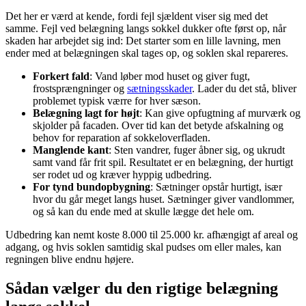
Det her er værd at kende, fordi fejl sjældent viser sig med det
samme. Fejl ved belægning langs sokkel dukker ofte først op, når
skaden har arbejdet sig ind: Det starter som en lille lavning, men
ender med at belægningen skal tages op, og soklen skal repareres.
Forkert fald
: Vand løber mod huset og giver fugt,
frostsprængninger og
sætningsskader
. Lader du det stå, bliver
problemet typisk værre for hver sæson.
Belægning lagt for højt
: Kan give opfugtning af murværk og
skjolder på facaden. Over tid kan det betyde afskalning og
behov for reparation af sokkeloverfladen.
Manglende kant
: Sten vandrer, fuger åbner sig, og ukrudt
samt vand får frit spil. Resultatet er en belægning, der hurtigt
ser rodet ud og kræver hyppig udbedring.
For tynd bundopbygning
: Sætninger opstår hurtigt, især
hvor du går meget langs huset. Sætninger giver vandlommer,
og så kan du ende med at skulle lægge det hele om.
Udbedring kan nemt koste 8.000 til 25.000 kr. afhængigt af areal og
adgang, og hvis soklen samtidig skal pudses om eller males, kan
regningen blive endnu højere.
Sådan vælger du den rigtige belægning