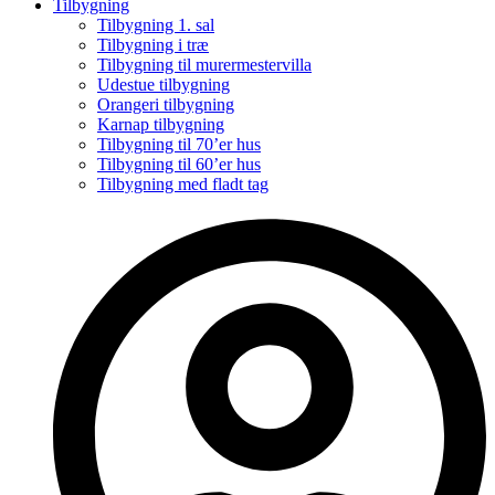
Tilbygning
Tilbygning 1. sal
Tilbygning i træ
Tilbygning til murermestervilla
Udestue tilbygning
Orangeri tilbygning
Karnap tilbygning
Tilbygning til 70’er hus
Tilbygning til 60’er hus
Tilbygning med fladt tag