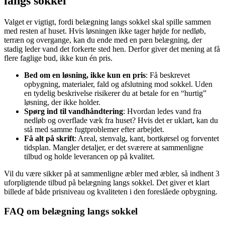
langs sokkel
Valget er vigtigt, fordi belægning langs sokkel skal spille sammen
med resten af huset. Hvis løsningen ikke tager højde for nedløb,
terræn og overgange, kan du ende med en pæn belægning, der
stadig leder vand det forkerte sted hen. Derfor giver det mening at få
flere faglige bud, ikke kun én pris.
Bed om en løsning, ikke kun en pris
: Få beskrevet
opbygning, materialer, fald og afslutning mod sokkel. Uden
en tydelig beskrivelse risikerer du at betale for en “hurtig”
løsning, der ikke holder.
Spørg ind til vandhåndtering
: Hvordan ledes vand fra
nedløb og overflade væk fra huset? Hvis det er uklart, kan du
stå med samme fugtproblemer efter arbejdet.
Få alt på skrift
: Areal, stenvalg, kant, bortkørsel og forventet
tidsplan. Mangler detaljer, er det sværere at sammenligne
tilbud og holde leverancen op på kvalitet.
Vil du være sikker på at sammenligne æbler med æbler, så indhent 3
uforpligtende tilbud på belægning langs sokkel. Det giver et klart
billede af både prisniveau og kvaliteten i den foreslåede opbygning.
FAQ om belægning langs sokkel