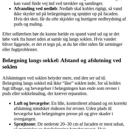
kan vand finde vej ind ved tærskler og samlinger.
Afvanding ved nedløb
: Nedløb skal kobles rigtigt, så vand
ikke skyder ud på belægningen og sprøjter op på facaden.
Hvis det sker, får du ofte skjolder og hurtigere nedbrydning af
puds og maling.
Efter udførelsen bør du kunne hælde en spand vand ud og se det
løbe væk fra huset uden at samle sig langs soklen. Hvis vandet
bliver liggende, er det et tegn på, at du før eller siden får sætninger
eller fugtproblemer.
Belægning langs sokkel: Afstand og afslutning ved
soklen
Afslutningen ved soklen betyder mere, end den ser ud til.
Belægning langs sokkel må ikke “låse” soklen inde, for så holdes
fugt tilbage, og bevægelser i belægningen kan ende som revner i
puds eller sokkelmaling, der kræver reparation.
Luft og bevægelse
: En lille, kontrolleret afstand og en korrekt
afslutning mindsker risikoen for revner. Uden plads til
bevægelse kan belægningen presse på og give skader i
overgangen.
Sprøjtzone
: De nederste 20–30 cm af facaden er mest udsat,