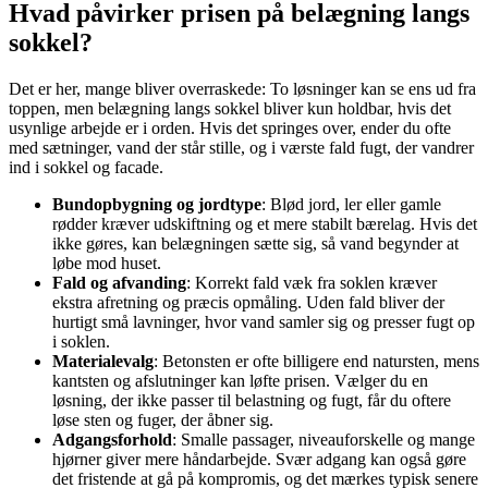
Hvad påvirker prisen på belægning langs
sokkel?
Det er her, mange bliver overraskede: To løsninger kan se ens ud fra
toppen, men belægning langs sokkel bliver kun holdbar, hvis det
usynlige arbejde er i orden. Hvis det springes over, ender du ofte
med sætninger, vand der står stille, og i værste fald fugt, der vandrer
ind i sokkel og facade.
Bundopbygning og jordtype
: Blød jord, ler eller gamle
rødder kræver udskiftning og et mere stabilt bærelag. Hvis det
ikke gøres, kan belægningen sætte sig, så vand begynder at
løbe mod huset.
Fald og afvanding
: Korrekt fald væk fra soklen kræver
ekstra afretning og præcis opmåling. Uden fald bliver der
hurtigt små lavninger, hvor vand samler sig og presser fugt op
i soklen.
Materialevalg
: Betonsten er ofte billigere end natursten, mens
kantsten og afslutninger kan løfte prisen. Vælger du en
løsning, der ikke passer til belastning og fugt, får du oftere
løse sten og fuger, der åbner sig.
Adgangsforhold
: Smalle passager, niveauforskelle og mange
hjørner giver mere håndarbejde. Svær adgang kan også gøre
det fristende at gå på kompromis, og det mærkes typisk senere