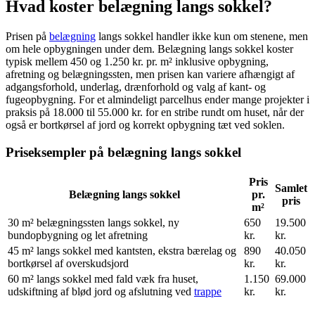
Hvad koster belægning langs sokkel?
Prisen på
belægning
langs sokkel handler ikke kun om stenene, men
om hele opbygningen under dem. Belægning langs sokkel koster
typisk mellem 450 og 1.250 kr. pr. m² inklusive opbygning,
afretning og belægningssten, men prisen kan variere afhængigt af
adgangsforhold, underlag, drænforhold og valg af kant- og
fugeopbygning. For et almindeligt parcelhus ender mange projekter i
praksis på 18.000 til 55.000 kr. for en stribe rundt om huset, når der
også er bortkørsel af jord og korrekt opbygning tæt ved soklen.
Priseksempler på belægning langs sokkel
Pris
Samlet
Belægning langs sokkel
pr.
pris
m²
30 m² belægningssten langs sokkel, ny
650
19.500
bundopbygning og let afretning
kr.
kr.
45 m² langs sokkel med kantsten, ekstra bærelag og
890
40.050
bortkørsel af overskudsjord
kr.
kr.
60 m² langs sokkel med fald væk fra huset,
1.150
69.000
udskiftning af blød jord og afslutning ved
trappe
kr.
kr.