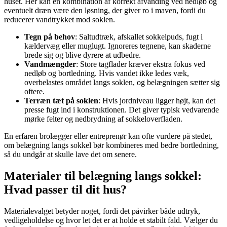
huset. Her kan en kombination af korrekt afvanding ved nedløb og
eventuelt dræn være den løsning, der giver ro i maven, fordi du
reducerer vandtrykket mod soklen.
Tegn på behov
: Saltudtræk, afskallet sokkelpuds, fugt i
kældervæg eller muglugt. Ignoreres tegnene, kan skaderne
brede sig og blive dyrere at udbedre.
Vandmængder
: Store tagflader kræver ekstra fokus ved
nedløb og bortledning. Hvis vandet ikke ledes væk,
overbelastes området langs soklen, og belægningen sætter sig
oftere.
Terræn tæt på soklen
: Hvis jordniveau ligger højt, kan det
presse fugt ind i konstruktionen. Det giver typisk vedvarende
mørke felter og nedbrydning af sokkeloverfladen.
En erfaren brolægger eller entreprenør kan ofte vurdere på stedet,
om belægning langs sokkel bør kombineres med bedre bortledning,
så du undgår at skulle lave det om senere.
Materialer til belægning langs sokkel:
Hvad passer til dit hus?
Materialevalget betyder noget, fordi det påvirker både udtryk,
vedligeholdelse og hvor let det er at holde et stabilt fald. Vælger du