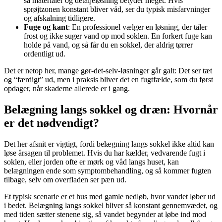
så materialer og detaljeløsning betyder meget. Hvis
sprøjtzonen konstant bliver våd, ser du typisk misfarvninger
og afskalning tidligere.
Fuge og kant
: En professionel vælger en løsning, der tåler
frost og ikke suger vand op mod soklen. En forkert fuge kan
holde på vand, og så får du en sokkel, der aldrig tørrer
ordentligt ud.
Det er netop her, mange gør-det-selv-løsninger går galt: Det ser tæt
og “færdigt” ud, men i praksis bliver det en fugtfælde, som du først
opdager, når skaderne allerede er i gang.
Belægning langs sokkel og dræn: Hvornår
er det nødvendigt?
Det her afsnit er vigtigt, fordi belægning langs sokkel ikke altid kan
løse årsagen til problemet. Hvis du har kælder, vedvarende fugt i
soklen, eller jorden ofte er mørk og våd langs huset, kan
belægningen ende som symptombehandling, og så kommer fugten
tilbage, selv om overfladen ser pæn ud.
Et typisk scenarie er et hus med gamle nedløb, hvor vandet løber ud
i bedet. Belægning langs sokkel bliver så konstant gennemvædet, og
med tiden sætter stenene sig, så vandet begynder at løbe ind mod