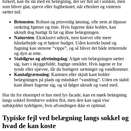
forkert, kan du stå med en belægning, der ser flot ud i solskin, men
som bliver glat, ujævn eller fugtbelastet, når efteråret og vinteren
sætter ind.
Betonsten
: Robust og prisvenlig løsning, ofte nem at tilpasse
omkring hjørner og riste. Hvis fugerne ikke holdes, kan
ukrudt dog hurtigt få fat og åbne belægningen.
Natursten
: Eksklusivt udtryk, men kræver ofte mere
håndarbejde og et højere budget. Uden korrekt bund og
fugning kan stenene “vippe”, og så bliver det både irriterende
og dyrt at rette.
Stabilgrus og afretningslag
: Afgør om belægningen sætter
sig, især i skyggefulde, fugtige områder. Hvis lagene er for
tynde eller ujævne, får du hurtigere sætninger og vandlommer.
Kantafgrænsning
: Kantsten eller skjult kant holder
belægningen på plads og mindsker “vandring”. Uden en stabil
kant åbner fugerne sig, og så følger ukrudt og vand med.
Har du for eksempel et hus med lys facade, kan en mørk belægning
langs sokkel fremhæve soklen flot, men den kan også vise
saltskjolder tydeligere, hvis afvandingen ikke er optimal.
Typiske fejl ved belægning langs sokkel og
hvad de kan koste