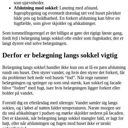
som ujævnheder.
Afslutning mod sokkel
: Løsning med afstand,
fugeopbygning og eventuelt drænlag tæt ved huset påvirker
både pris og holdbarhed. En forkert afslutning kan blive en
fugtfælde, som giver skjolder og afskalninger.
Som tommelfingerregel er det billigst at gøre det rigtigt første gang,
fordi fejl i belægning langs sokkel ofte ender som fugtskader, der er
langt dyrere end selve belægningen.
Derfor er belægning langs sokkel vigtig
Belægning langs sokkel handler ikke kun om at få en pæn afslutning
rundt om huset. Den styrer vandet, og hvis den styrer det forkert, får
du problemer helt nede ved husets “fod”. Når regn rammer
belægningen og springer op som små stænk, kan sokkel og facade
blive “fodret” med fugt, især hvis belægningen ligger forkert eller
holder på vandet.
Forestil dig en efterårsdag med sileregn: Vandet samler sig langs
soklen, og i løbet af natten falder temperaturen. Næste morgen ser
du små afskalninger i pudsen og mørke skjolder nederst på facaden.
Det er klassisk, når belægning langs sokkel mangler fald, er lagt for
højt, eller når afslutningen og fugen mod huset ikke er tænkt