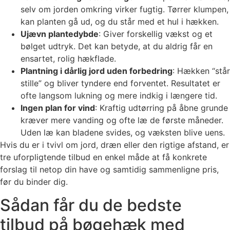
selv om jorden omkring virker fugtig. Tørrer klumpen,
kan planten gå ud, og du står med et hul i hækken.
Ujævn plantedybde
: Giver forskellig vækst og et
bølget udtryk. Det kan betyde, at du aldrig får en
ensartet, rolig hækflade.
Plantning i dårlig jord uden forbedring
: Hækken “står
stille” og bliver tyndere end forventet. Resultatet er
ofte langsom lukning og mere indkig i længere tid.
Ingen plan for vind
: Kraftig udtørring på åbne grunde
kræver mere vanding og ofte læ de første måneder.
Uden læ kan bladene svides, og væksten blive uens.
Hvis du er i tvivl om jord, dræn eller den rigtige afstand, er
tre uforpligtende tilbud en enkel måde at få konkrete
forslag til netop din have og samtidig sammenligne pris,
før du binder dig.
Sådan får du de bedste
tilbud på bøgehæk med