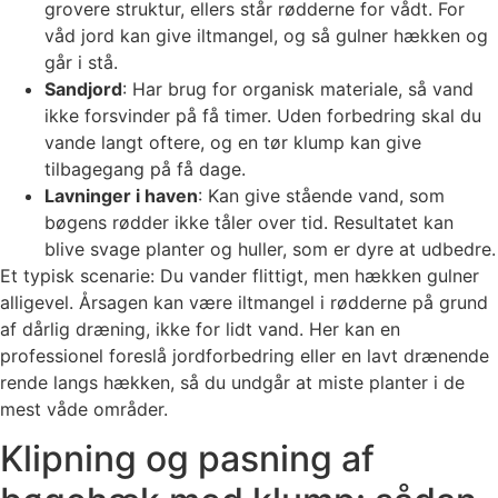
grovere struktur, ellers står rødderne for vådt. For
våd jord kan give iltmangel, og så gulner hækken og
går i stå.
Sandjord
: Har brug for organisk materiale, så vand
ikke forsvinder på få timer. Uden forbedring skal du
vande langt oftere, og en tør klump kan give
tilbagegang på få dage.
Lavninger i haven
: Kan give stående vand, som
bøgens rødder ikke tåler over tid. Resultatet kan
blive svage planter og huller, som er dyre at udbedre.
Et typisk scenarie: Du vander flittigt, men hækken gulner
alligevel. Årsagen kan være iltmangel i rødderne på grund
af dårlig dræning, ikke for lidt vand. Her kan en
professionel foreslå jordforbedring eller en lavt drænende
rende langs hækken, så du undgår at miste planter i de
mest våde områder.
Klipning og pasning af