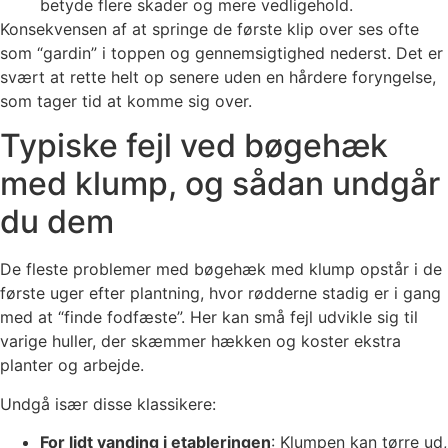
betyde flere skader og mere vedligehold.
Konsekvensen af at springe de første klip over ses ofte
som “gardin” i toppen og gennemsigtighed nederst. Det er
svært at rette helt op senere uden en hårdere foryngelse,
som tager tid at komme sig over.
Typiske fejl ved bøgehæk
med klump, og sådan undgår
du dem
De fleste problemer med bøgehæk med klump opstår i de
første uger efter plantning, hvor rødderne stadig er i gang
med at “finde fodfæste”. Her kan små fejl udvikle sig til
varige huller, der skæmmer hækken og koster ekstra
planter og arbejde.
Undgå især disse klassikere:
For lidt vanding i etableringen
: Klumpen kan tørre ud,