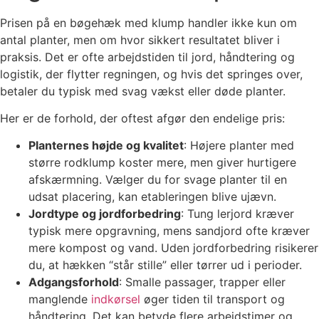
Prisen på en bøgehæk med klump handler ikke kun om
antal planter, men om hvor sikkert resultatet bliver i
praksis. Det er ofte arbejdstiden til jord, håndtering og
logistik, der flytter regningen, og hvis det springes over,
betaler du typisk med svag vækst eller døde planter.
Her er de forhold, der oftest afgør den endelige pris:
Planternes højde og kvalitet
: Højere planter med
større rodklump koster mere, men giver hurtigere
afskærmning. Vælger du for svage planter til en
udsat placering, kan etableringen blive ujævn.
Jordtype og jordforbedring
: Tung lerjord kræver
typisk mere opgravning, mens sandjord ofte kræver
mere kompost og vand. Uden jordforbedring risikerer
du, at hækken “står stille” eller tørrer ud i perioder.
Adgangsforhold
: Smalle passager, trapper eller
manglende
indkørsel
øger tiden til transport og
håndtering. Det kan betyde flere arbejdstimer og