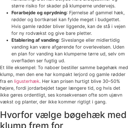
større risiko for skader på klumperne undervejs.
Forarbejde og oprydning
: Fjernelse af gammel hæk,
rødder og bortkørsel kan fylde meget i budgettet.
Hvis gamle rødder bliver liggende, kan de stå i vejen
for ny rodvækst og give bare pletter.
Etablering af vanding
: Siveslange eller midlertidig
vanding kan være afgørende for overlevelsen. Uden
en plan for vanding kan klumperne tørre ud, selv om
overfladen ser fugtig ud.
Et lille eksempel: To naboer bestiller samme bøgehæk med
klump, men den ene har kompakt lerjord og gamle rødder
fra en
ligusterhæk
. Her kan prisen hurtigt blive 30–50%
højere, fordi jordarbejdet tager længere tid, og hvis det
ikke gøres ordentligt, ses konsekvensen ofte som ujævn
vækst og planter, der ikke kommer rigtigt i gang.
Hvorfor vælge bøgehæk med
klump frem for