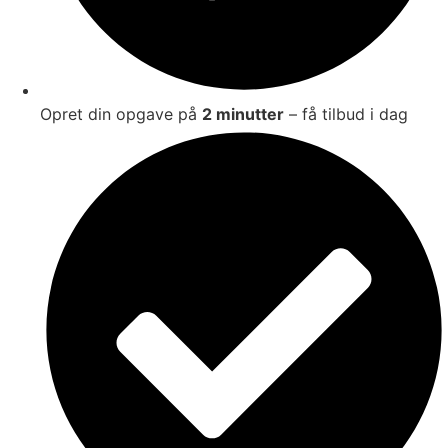
Opret din opgave på
2 minutter
– få tilbud i dag