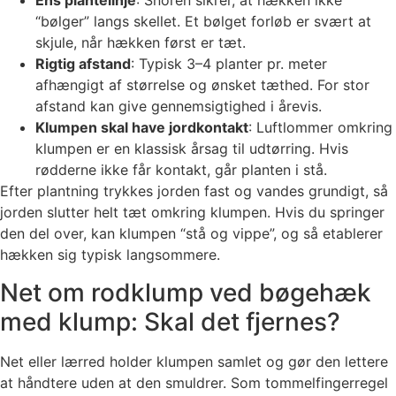
Ens plantelinje
: Snoren sikrer, at hækken ikke
“bølger” langs skellet. Et bølget forløb er svært at
skjule, når hækken først er tæt.
Rigtig afstand
: Typisk 3–4 planter pr. meter
afhængigt af størrelse og ønsket tæthed. For stor
afstand kan give gennemsigtighed i årevis.
Klumpen skal have jordkontakt
: Luftlommer omkring
klumpen er en klassisk årsag til udtørring. Hvis
rødderne ikke får kontakt, går planten i stå.
Efter plantning trykkes jorden fast og vandes grundigt, så
jorden slutter helt tæt omkring klumpen. Hvis du springer
den del over, kan klumpen “stå og vippe”, og så etablerer
hækken sig typisk langsommere.
Net om rodklump ved bøgehæk
med klump: Skal det fjernes?
Net eller lærred holder klumpen samlet og gør den lettere
at håndtere uden at den smuldrer. Som tommelfingerregel