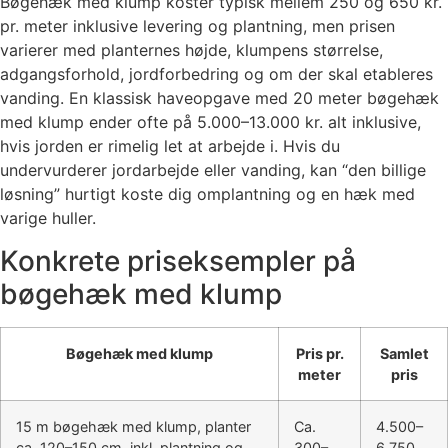
Bøgehæk med klump koster typisk mellem 250 og 650 kr.
pr. meter inklusive levering og plantning, men prisen
varierer med planternes højde, klumpens størrelse,
adgangsforhold, jordforbedring og om der skal etableres
vanding. En klassisk haveopgave med 20 meter bøgehæk
med klump ender ofte på 5.000–13.000 kr. alt inklusive,
hvis jorden er rimelig let at arbejde i. Hvis du
undervurderer jordarbejde eller vanding, kan “den billige
løsning” hurtigt koste dig omplantning og en hæk med
varige huller.
Konkrete priseksempler på
bøgehæk med klump
Bøgehæk med klump
Pris pr.
Samlet
meter
pris
15 m bøgehæk med klump, planter
Ca.
4.500–
ca. 120–150 cm, inkl. plantning og
300–
6.750