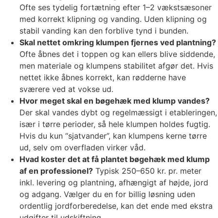
Ofte ses tydelig fortætning efter 1–2 vækstsæsoner
med korrekt klipning og vanding. Uden klipning og
stabil vanding kan den forblive tynd i bunden.
Skal nettet omkring klumpen fjernes ved plantning?
Ofte åbnes det i toppen og kan ellers blive siddende,
men materiale og klumpens stabilitet afgør det. Hvis
nettet ikke åbnes korrekt, kan rødderne have
sværere ved at vokse ud.
Hvor meget skal en bøgehæk med klump vandes?
Der skal vandes dybt og regelmæssigt i etableringen,
især i tørre perioder, så hele klumpen holdes fugtig.
Hvis du kun “sjatvander”, kan klumpens kerne tørre
ud, selv om overfladen virker våd.
Hvad koster det at få plantet bøgehæk med klump
af en professionel?
Typisk 250–650 kr. pr. meter
inkl. levering og plantning, afhængigt af højde, jord
og adgang. Vælger du en for billig løsning uden
ordentlig jordforberedelse, kan det ende med ekstra
udgifter til udskiftning.