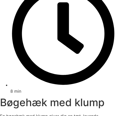
8 min
Bøgehæk med klump
En bøgehæk med klump giver dig en tæt, levende