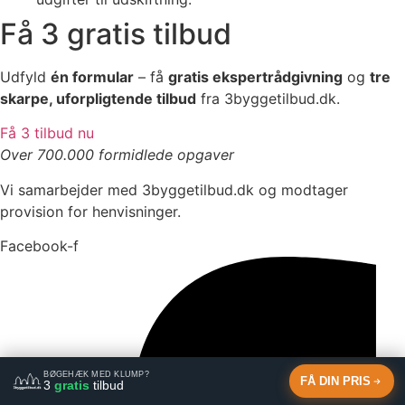
Få 3 gratis tilbud
Udfyld
én formular
– få
gratis ekspertrådgivning
og
tre
skarpe, uforpligtende tilbud
fra 3byggetilbud.dk.
Få 3 tilbud nu
Over 700.000 formidlede opgaver
Vi samarbejder med 3byggetilbud.dk og modtager
provision for henvisninger.
Facebook-f
BØGEHÆK MED KLUMP?
FÅ DIN PRIS
3
gratis
tilbud