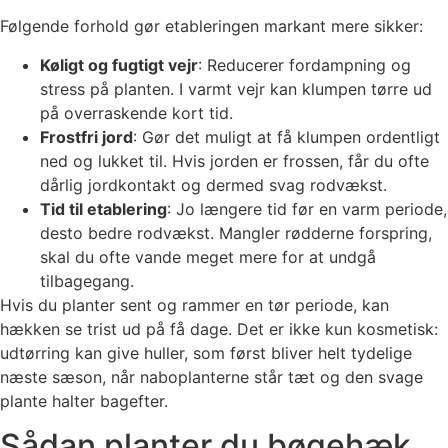
Følgende forhold gør etableringen markant mere sikker:
Køligt og fugtigt vejr
: Reducerer fordampning og
stress på planten. I varmt vejr kan klumpen tørre ud
på overraskende kort tid.
Frostfri jord
: Gør det muligt at få klumpen ordentligt
ned og lukket til. Hvis jorden er frossen, får du ofte
dårlig jordkontakt og dermed svag rodvækst.
Tid til etablering
: Jo længere tid før en varm periode,
desto bedre rodvækst. Mangler rødderne forspring,
skal du ofte vande meget mere for at undgå
tilbagegang.
Hvis du planter sent og rammer en tør periode, kan
hækken se trist ud på få dage. Det er ikke kun kosmetisk:
udtørring kan give huller, som først bliver helt tydelige
næste sæson, når naboplanterne står tæt og den svage
plante halter bagefter.
Sådan planter du bøgehæk