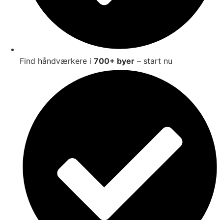
Find håndværkere i
700+ byer
– start nu