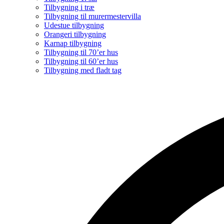
Tilbygning i træ
Tilbygning til murermestervilla
Udestue tilbygning
Orangeri tilbygning
Karnap tilbygning
Tilbygning til 70’er hus
Tilbygning til 60’er hus
Tilbygning med fladt tag