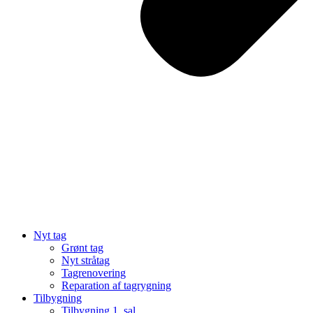
Nyt tag
Grønt tag
Nyt stråtag
Tagrenovering
Reparation af tagrygning
Tilbygning
Tilbygning 1. sal