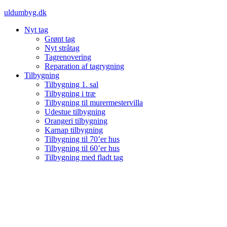
Videre
uldumbyg.dk
til
Nyt tag
indhold
Grønt tag
Nyt stråtag
Tagrenovering
Reparation af tagrygning
Tilbygning
Tilbygning 1. sal
Tilbygning i træ
Tilbygning til murermestervilla
Udestue tilbygning
Orangeri tilbygning
Karnap tilbygning
Tilbygning til 70’er hus
Tilbygning til 60’er hus
Tilbygning med fladt tag