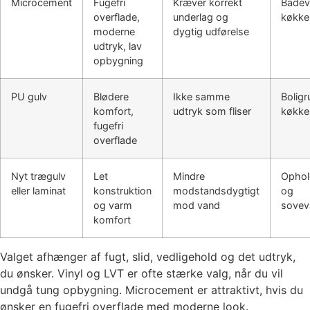
Microcement
Fugefri
Kræver korrekt
Badev
overflade,
underlag og
køkken
moderne
dygtig udførelse
udtryk, lav
opbygning
PU gulv
Blødere
Ikke samme
Bolig
komfort,
udtryk som fliser
køkke
fugefri
overflade
Nyt trægulv
Let
Mindre
Ophol
eller laminat
konstruktion
modstandsdygtigt
og
og varm
mod vand
sovev
komfort
Valget afhænger af fugt, slid, vedligehold og det udtryk,
du ønsker. Vinyl og LVT er ofte stærke valg, når du vil
undgå tung opbygning. Microcement er attraktivt, hvis du
ønsker en fugefri overflade med moderne look.