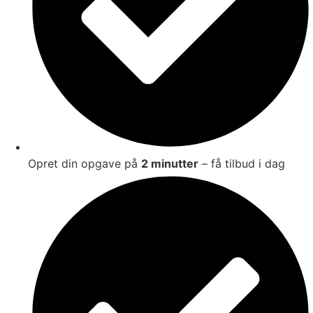
Opret din opgave på
2 minutter
– få tilbud i dag