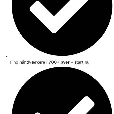
Find håndværkere i
700+ byer
– start nu