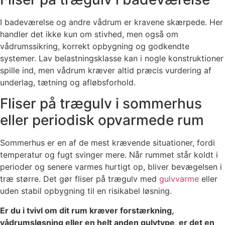
I badeværelse og andre vådrum er kravene skærpede. Her
handler det ikke kun om stivhed, men også om
vådrumssikring, korrekt opbygning og godkendte
systemer. Lav belastningsklasse kan i nogle konstruktioner
spille ind, men vådrum kræver altid præcis vurdering af
underlag, tætning og afløbsforhold.
Fliser på trægulv i sommerhus
eller periodisk opvarmede rum
Sommerhus er en af de mest krævende situationer, fordi
temperatur og fugt svinger mere. Når rummet står koldt i
perioder og senere varmes hurtigt op, bliver bevægelsen i
træ større. Det gør fliser på trægulv med
gulvvarme
eller
uden stabil opbygning til en risikabel løsning.
Er du i tvivl om dit rum kræver forstærkning,
vådrumsløsning eller en helt anden gulvtype, er det en