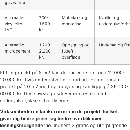
gulvvarme
Alternativ:
700-
Materialer og
Kvalitet og
vinyl eller
1.500
montering
undergulvsforb
LVT
kr.
Alternativ:
1.200-
Opbygning og
Underlag og fin
microcement
2.200
fugefri
kr.
overflade
Et lille projekt på 8 m2 kan derfor ende omkring 12.000-
20.000 kr., hvis undergulvet er brugbart. Et mellemstort
projekt på 20 m2 med ny opbygning kan ligge på 36.000-
60.000 kr. Den største prisdriver er næsten altid
undergulvet, ikke selve fliserne.
Virksomhederne konkurrerer om dit projekt, hvilket
giver dig bedre priser og bedre overblik over
løsningsmulighederne.
Indhent 3 gratis og uforpligtende