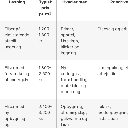
Løsning
Typisk
Hvad er med
Prisdriv
pris
pr. m2
Fliser på
1.200-
Primer,
Flisevalg og ar
eksisterende
1.800
spartel,
stabilt
kr.
fliseklæb,
underlag
klinker og
lægning
Fliser med
1.800-
Nyt
Undergulv og e
forstærkning
2.600
undergulv,
arbejdstid
af undergulv
kr.
forbehandling,
materialer og
montering
Fliser med
2.400-
Opbygning,
Teknik,
ny
3.200
afretningslag,
højdeopbygnin
opbygning
kr.
gulvvarme og
installation
og
fliser