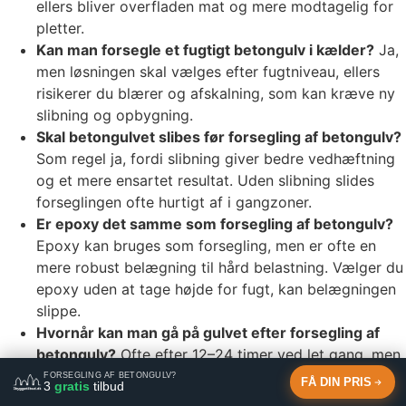
ellers bliver overfladen mat og mere modtagelig for
pletter.
Kan man forsegle et fugtigt betongulv i kælder?
Ja,
men løsningen skal vælges efter fugtniveau, ellers
risikerer du blærer og afskalning, som kan kræve ny
slibning og opbygning.
Skal betongulvet slibes før forsegling af betongulv?
Som regel ja, fordi slibning giver bedre vedhæftning
og et mere ensartet resultat. Uden slibning slides
forseglingen ofte hurtigt af i gangzoner.
Er epoxy det samme som forsegling af betongulv?
Epoxy kan bruges som forsegling, men er ofte en
mere robust belægning til hård belastning. Vælger du
epoxy uden at tage højde for fugt, kan belægningen
slippe.
Hvornår kan man gå på gulvet efter forsegling af
betongulv?
Ofte efter 12–24 timer ved let gang, men
fuld belastning afhænger af produkt og hærdning.
FORSEGLING AF BETONGULV?
FÅ DIN PRIS
3
gratis
tilbud
Belaster du gulvet for tidligt, kan du få trykmærker