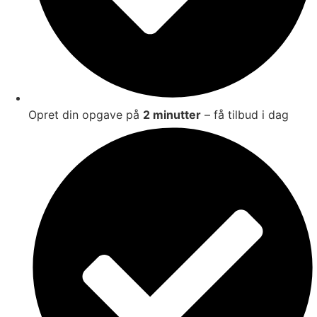
Opret din opgave på
2 minutter
– få tilbud i dag