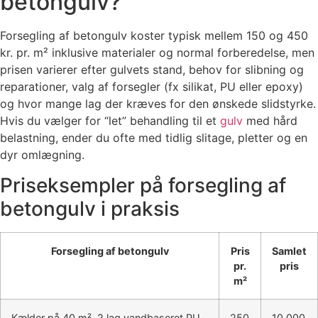
betongulv?
Forsegling af betongulv koster typisk mellem 150 og 450
kr. pr. m² inklusive materialer og normal forberedelse, men
prisen varierer efter gulvets stand, behov for slibning og
reparationer, valg af forsegler (fx silikat, PU eller epoxy)
og hvor mange lag der kræves for den ønskede slidstyrke.
Hvis du vælger for “let” behandling til et
gulv
med hård
belastning, ender du ofte med tidlig slitage, pletter og en
dyr omlægning.
Priseksempler på forsegling af
betongulv i praksis
Forsegling af betongulv
Pris
Samlet
pr.
pris
m²
Kælder på 40 m², 2 lag vandbaseret PU-
250
10.000