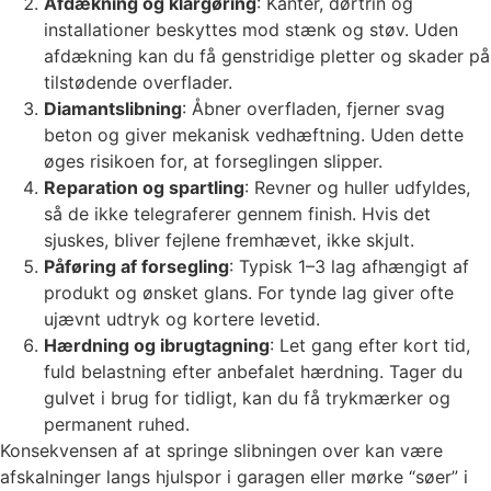
Afdækning og klargøring
: Kanter, dørtrin og
installationer beskyttes mod stænk og støv. Uden
afdækning kan du få genstridige pletter og skader på
tilstødende overflader.
Diamantslibning
: Åbner overfladen, fjerner svag
beton og giver mekanisk vedhæftning. Uden dette
øges risikoen for, at forseglingen slipper.
Reparation og spartling
: Revner og huller udfyldes,
så de ikke telegraferer gennem finish. Hvis det
sjuskes, bliver fejlene fremhævet, ikke skjult.
Påføring af forsegling
: Typisk 1–3 lag afhængigt af
produkt og ønsket glans. For tynde lag giver ofte
ujævnt udtryk og kortere levetid.
Hærdning og ibrugtagning
: Let gang efter kort tid,
fuld belastning efter anbefalet hærdning. Tager du
gulvet i brug for tidligt, kan du få trykmærker og
permanent ruhed.
Konsekvensen af at springe slibningen over kan være
afskalninger langs hjulspor i garagen eller mørke “søer” i