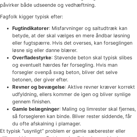
påvirker både udseende og vedhæftning.
Fagfolk kigger typisk efter:
Fugtindikatorer
: Misfarvninger og saltudtræk kan
betyde, at der skal vælges en mere åndbar løsning
eller fugtspærre. Hvis det overses, kan forseglingen
løsne sig eller danne blærer.
Overfladestyrke
: Støvende beton skal typisk slibes
og eventuelt hærdes før forsegling. Hvis man
forsegler ovenpå svag beton, bliver det selve
betonen, der giver efter.
Revner og bevægelse
: Aktive revner kræver korrekt
udfyldning, ellers kommer de igen og bliver synlige
gennem finishen.
Gamle belægninger
: Maling og limrester skal fjernes,
så forsegleren kan binde. Bliver rester siddende, får
du ofte afskalning i plamager.
Et typisk “usynligt” problem er gamle sæberester eller