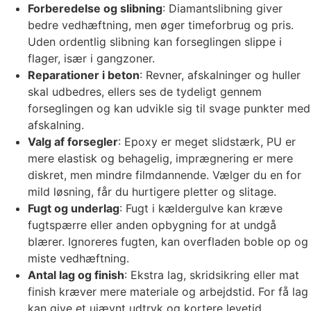
Forberedelse og slibning
: Diamantslibning giver
bedre vedhæftning, men øger timeforbrug og pris.
Uden ordentlig slibning kan forseglingen slippe i
flager, især i gangzoner.
Reparationer i beton
: Revner, afskalninger og huller
skal udbedres, ellers ses de tydeligt gennem
forseglingen og kan udvikle sig til svage punkter med
afskalning.
Valg af forsegler
: Epoxy er meget slidstærk, PU er
mere elastisk og behagelig, imprægnering er mere
diskret, men mindre filmdannende. Vælger du en for
mild løsning, får du hurtigere pletter og slitage.
Fugt og underlag
: Fugt i kældergulve kan kræve
fugtspærre eller anden opbygning for at undgå
blærer. Ignoreres fugten, kan overfladen boble op og
miste vedhæftning.
Antal lag og finish
: Ekstra lag, skridsikring eller mat
finish kræver mere materiale og arbejdstid. For få lag
kan give et ujævnt udtryk og kortere levetid.