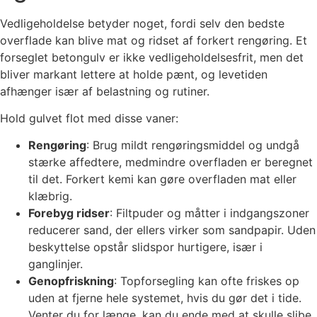
Vedligeholdelse betyder noget, fordi selv den bedste
overflade kan blive mat og ridset af forkert rengøring. Et
forseglet betongulv er ikke vedligeholdelsesfrit, men det
bliver markant lettere at holde pænt, og levetiden
afhænger især af belastning og rutiner.
Hold gulvet flot med disse vaner:
Rengøring
: Brug mildt rengøringsmiddel og undgå
stærke affedtere, medmindre overfladen er beregnet
til det. Forkert kemi kan gøre overfladen mat eller
klæbrig.
Forebyg ridser
: Filtpuder og måtter i indgangszoner
reducerer sand, der ellers virker som sandpapir. Uden
beskyttelse opstår slidspor hurtigere, især i
ganglinjer.
Genopfriskning
: Topforsegling kan ofte friskes op
uden at fjerne hele systemet, hvis du gør det i tide.
Venter du for længe, kan du ende med at skulle slibe