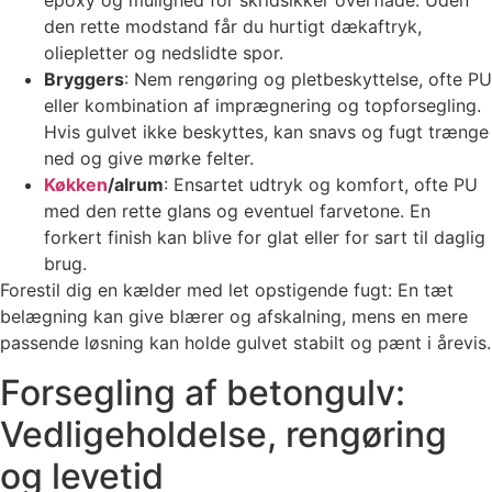
epoxy og mulighed for skridsikker overflade. Uden
den rette modstand får du hurtigt dækaftryk,
oliepletter og nedslidte spor.
Bryggers
: Nem rengøring og pletbeskyttelse, ofte PU
eller kombination af imprægnering og topforsegling.
Hvis gulvet ikke beskyttes, kan snavs og fugt trænge
ned og give mørke felter.
Køkken
/alrum
: Ensartet udtryk og komfort, ofte PU
med den rette glans og eventuel farvetone. En
forkert finish kan blive for glat eller for sart til daglig
brug.
Forestil dig en kælder med let opstigende fugt: En tæt
belægning kan give blærer og afskalning, mens en mere
passende løsning kan holde gulvet stabilt og pænt i årevis.
Forsegling af betongulv:
Vedligeholdelse, rengøring
og levetid