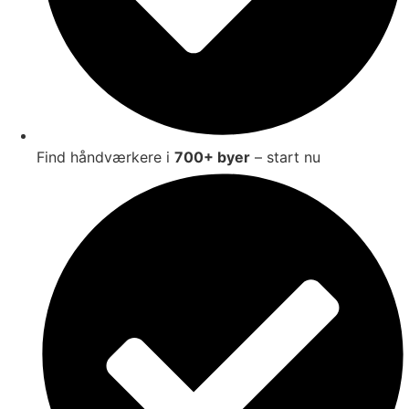
Find håndværkere i
700+ byer
– start nu