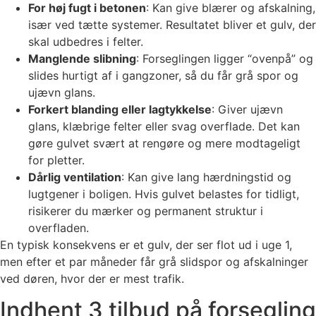
For høj fugt i betonen
: Kan give blærer og afskalning,
især ved tætte systemer. Resultatet bliver et gulv, der
skal udbedres i felter.
Manglende slibning
: Forseglingen ligger “ovenpå” og
slides hurtigt af i gangzoner, så du får grå spor og
ujævn glans.
Forkert blanding eller lagtykkelse
: Giver ujævn
glans, klæbrige felter eller svag overflade. Det kan
gøre gulvet svært at rengøre og mere modtageligt
for pletter.
Dårlig ventilation
: Kan give lang hærdningstid og
lugtgener i boligen. Hvis gulvet belastes for tidligt,
risikerer du mærker og permanent struktur i
overfladen.
En typisk konsekvens er et gulv, der ser flot ud i uge 1,
men efter et par måneder får grå slidspor og afskalninger
ved døren, hvor der er mest trafik.
Indhent 3 tilbud på forsegling