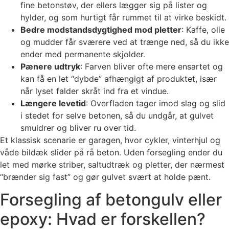
fine betonstøv, der ellers lægger sig på lister og
hylder, og som hurtigt får rummet til at virke beskidt.
Bedre modstandsdygtighed mod pletter
: Kaffe, olie
og mudder får sværere ved at trænge ned, så du ikke
ender med permanente skjolder.
Pænere udtryk
: Farven bliver ofte mere ensartet og
kan få en let “dybde” afhængigt af produktet, især
når lyset falder skråt ind fra et vindue.
Længere levetid
: Overfladen tager imod slag og slid
i stedet for selve betonen, så du undgår, at gulvet
smuldrer og bliver ru over tid.
Et klassisk scenarie er garagen, hvor cykler, vinterhjul og
våde bildæk slider på rå beton. Uden forsegling ender du
let med mørke striber, saltudtræk og pletter, der nærmest
“brænder sig fast” og gør gulvet svært at holde pænt.
Forsegling af betongulv eller
epoxy: Hvad er forskellen?