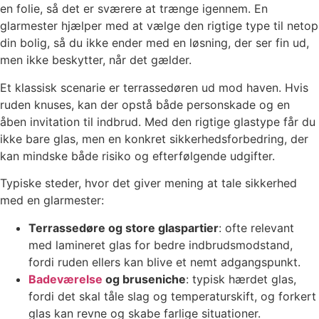
en folie, så det er sværere at trænge igennem. En
glarmester hjælper med at vælge den rigtige type til netop
din bolig, så du ikke ender med en løsning, der ser fin ud,
men ikke beskytter, når det gælder.
Et klassisk scenarie er terrassedøren ud mod haven. Hvis
ruden knuses, kan der opstå både personskade og en
åben invitation til indbrud. Med den rigtige glastype får du
ikke bare glas, men en konkret sikkerhedsforbedring, der
kan mindske både risiko og efterfølgende udgifter.
Typiske steder, hvor det giver mening at tale sikkerhed
med en glarmester:
Terrassedøre og store glaspartier
: ofte relevant
med lamineret glas for bedre indbrudsmodstand,
fordi ruden ellers kan blive et nemt adgangspunkt.
Badeværelse
og bruseniche
: typisk hærdet glas,
fordi det skal tåle slag og temperaturskift, og forkert
glas kan revne og skabe farlige situationer.