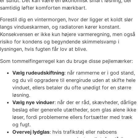
er sundt. Det kan være en økonomisk smart løsning, der
samtidig løfter komforten mærkbart.
Forestil dig en vintermorgen, hvor der ligger et koldt slør
langs vindueskarmen, og radiatoren kører konstant.
Konsekvensen er ikke kun højere varmeregning, men også
risiko for kondens og begyndende skimmelsvamp i
lysningen, hvis fugten får lov at blive.
Som tommelfingerregel kan du bruge disse pejlemærker:
Vælg rudeudskiftning
: når rammerne er i god stand,
og du vil opgradere til energirude uden at skifte hele
vinduet, ellers betaler du ofte unødigt for en større
løsning.
Vælg nye vinduer
: når der er råd, skævheder, dårlige
beslag eller generelle utætheder, som glas alene ikke
løser, fordi problemerne ellers fortsætter med træk
og fugt.
Overvej lydglas
: hvis trafikstøj eller naboens