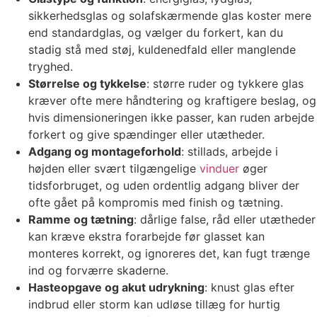
sikkerhedsglas og solafskærmende glas koster mere
end standardglas, og vælger du forkert, kan du
stadig stå med støj, kuldenedfald eller manglende
tryghed.
Størrelse og tykkelse
: større ruder og tykkere glas
kræver ofte mere håndtering og kraftigere beslag, og
hvis dimensioneringen ikke passer, kan ruden arbejde
forkert og give spændinger eller utætheder.
Adgang og montageforhold
: stillads, arbejde i
højden eller svært tilgængelige
vinduer
øger
tidsforbruget, og uden ordentlig adgang bliver der
ofte gået på kompromis med finish og tætning.
Ramme og tætning
: dårlige false, råd eller utætheder
kan kræve ekstra forarbejde før glasset kan
monteres korrekt, og ignoreres det, kan fugt trænge
ind og forværre skaderne.
Hasteopgave og akut udrykning
: knust glas efter
indbrud eller storm kan udløse tillæg for hurtig