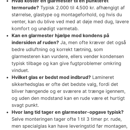
Hvad koster en glarmester til en punkteret
termorude?
Typisk 2.000 til 4.500 kr. afhængigt af
størrelse, glastype og montageforhold, og hvis du
venter, kan du blive ved med at døje med dug, lavere
komfort og unødigt varmetab.
Kan en glarmester hjælpe mod kondens på
indersiden af ruden?
Ja, men ofte kræver det også
bedre udluftning og korrekt tætning, som
glarmesteren kan vurdere, ellers vender kondensen
typisk tilbage og kan give fugtproblemer omkring
vinduet.
Hvilket glas er bedst mod indbrud?
Lamineret
sikkerhedsglas er ofte det bedste valg, fordi det
bliver hængende og er sværere at trænge igennem,
og uden den modstand kan en rude være et hurtigt
svagt punkt.
Hvor lang tid tager en glarmester-opgave typisk?
Selve monteringen tager ofte 1 til 3 timer pr. rude,
men specialglas kan have leveringstid før montagen,