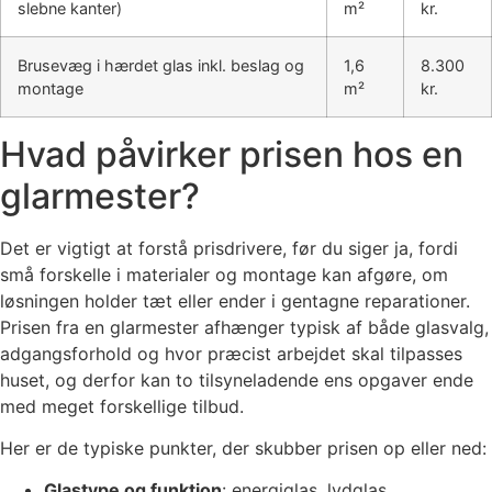
slebne kanter)
m²
kr.
Brusevæg i hærdet glas inkl. beslag og
1,6
8.300
montage
m²
kr.
Hvad påvirker prisen hos en
glarmester?
Det er vigtigt at forstå prisdrivere, før du siger ja, fordi
små forskelle i materialer og montage kan afgøre, om
løsningen holder tæt eller ender i gentagne reparationer.
Prisen fra en glarmester afhænger typisk af både glasvalg,
adgangsforhold og hvor præcist arbejdet skal tilpasses
huset, og derfor kan to tilsyneladende ens opgaver ende
med meget forskellige tilbud.
Her er de typiske punkter, der skubber prisen op eller ned:
Glastype og funktion
: energiglas, lydglas,