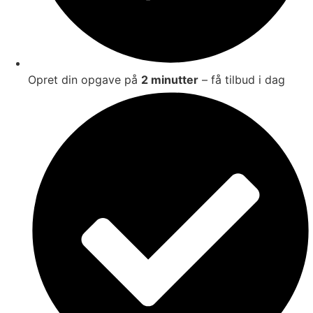
Opret din opgave på
2 minutter
– få tilbud i dag