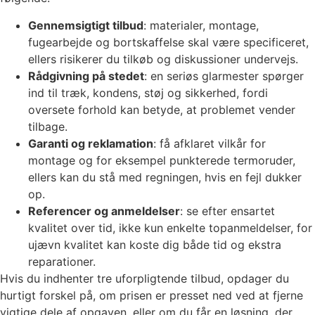
Gennemsigtigt tilbud
: materialer, montage,
fugearbejde og bortskaffelse skal være specificeret,
ellers risikerer du tilkøb og diskussioner undervejs.
Rådgivning på stedet
: en seriøs glarmester spørger
ind til træk, kondens, støj og sikkerhed, fordi
oversete forhold kan betyde, at problemet vender
tilbage.
Garanti og reklamation
: få afklaret vilkår for
montage og for eksempel punkterede termoruder,
ellers kan du stå med regningen, hvis en fejl dukker
op.
Referencer og anmeldelser
: se efter ensartet
kvalitet over tid, ikke kun enkelte topanmeldelser, for
ujævn kvalitet kan koste dig både tid og ekstra
reparationer.
Hvis du indhenter tre uforpligtende tilbud, opdager du
hurtigt forskel på, om prisen er presset ned ved at fjerne
vigtige dele af opgaven, eller om du får en løsning, der