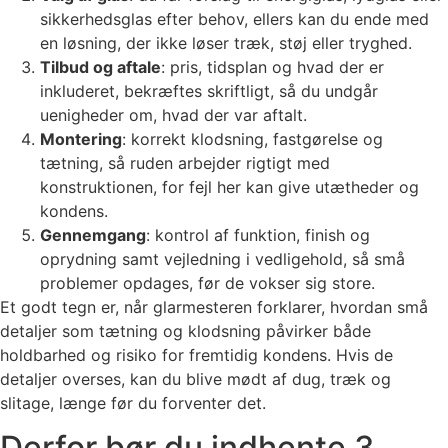
sikkerhedsglas efter behov, ellers kan du ende med
en løsning, der ikke løser træk, støj eller tryghed.
Tilbud og aftale
: pris, tidsplan og hvad der er
inkluderet, bekræftes skriftligt, så du undgår
uenigheder om, hvad der var aftalt.
Montering
: korrekt klodsning, fastgørelse og
tætning, så ruden arbejder rigtigt med
konstruktionen, for fejl her kan give utætheder og
kondens.
Gennemgang
: kontrol af funktion, finish og
oprydning samt vejledning i vedligehold, så små
problemer opdages, før de vokser sig store.
Et godt tegn er, når glarmesteren forklarer, hvordan små
detaljer som tætning og klodsning påvirker både
holdbarhed og risiko for fremtidig kondens. Hvis de
detaljer overses, kan du blive mødt af dug, træk og
slitage, længe før du forventer det.
Derfor bør du indhente 3