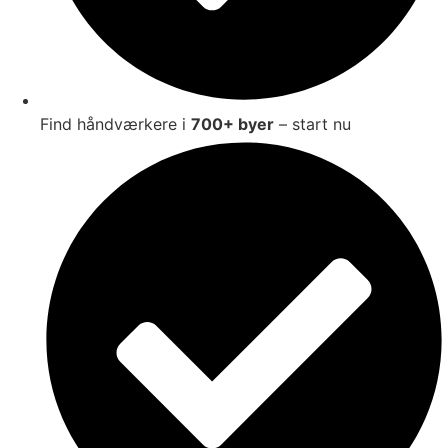
Find håndværkere i
700+ byer
– start nu