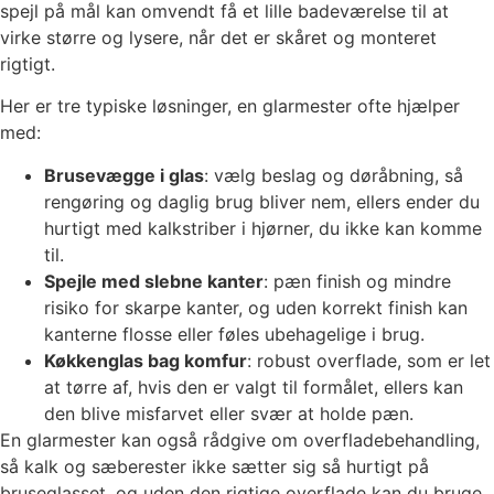
spejl på mål kan omvendt få et lille badeværelse til at
virke større og lysere, når det er skåret og monteret
rigtigt.
Her er tre typiske løsninger, en glarmester ofte hjælper
med:
Brusevægge i glas
: vælg beslag og døråbning, så
rengøring og daglig brug bliver nem, ellers ender du
hurtigt med kalkstriber i hjørner, du ikke kan komme
til.
Spejle med slebne kanter
: pæn finish og mindre
risiko for skarpe kanter, og uden korrekt finish kan
kanterne flosse eller føles ubehagelige i brug.
Køkkenglas bag komfur
: robust overflade, som er let
at tørre af, hvis den er valgt til formålet, ellers kan
den blive misfarvet eller svær at holde pæn.
En glarmester kan også rådgive om overfladebehandling,
så kalk og sæberester ikke sætter sig så hurtigt på
bruseglasset, og uden den rigtige overflade kan du bruge