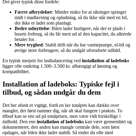
Det giver typisk disse fordele:
Færre afbrydelser
: Mindre risiko for at sikringer springer
midt i madlavning og opladning, så du ikke står med en bil,
der ikke er ladet som planlagt.
Bedre udnyttelse
: Bilen lader hurtigere, når der er plads i
husets forbrug, så du får mest ud af den kapacitet, du allerede
betaler for.
Mere tryghed
: Stabil drift når du har varmepumpe, el-bil og
øvrige store forbrugere, så du undgår uforudsete udfald.
En typisk merpris for lastbalancering ved
installation af ladeboks
ligger ofte omkring 1.500–3.500 kr. afhængigt af løsning og
kompatibilitet.
Installation af ladeboks: Typiske fejl i
tilbud, og sådan undgår du dem
Det her afsnit er vigtigt, fordi en lav totalpris kan dække over
mangler, der først rammer dig, når alt skal fungere i praksis. To
tilbud kan se ens ud på totalprisen, men være vidt forskellige i
indhold. Den ene
installation af ladeboks
kan være gennemført og
dokumenteret, den anden kan mangle centrale dele, som først
opdages, når bilen ikke lader stabilt. Så ender du ofte med