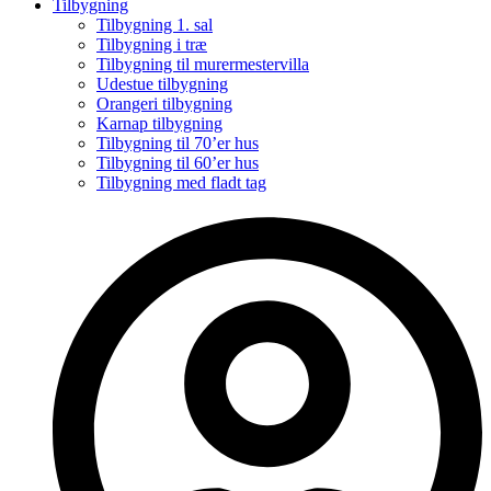
Tilbygning
Tilbygning 1. sal
Tilbygning i træ
Tilbygning til murermestervilla
Udestue tilbygning
Orangeri tilbygning
Karnap tilbygning
Tilbygning til 70’er hus
Tilbygning til 60’er hus
Tilbygning med fladt tag