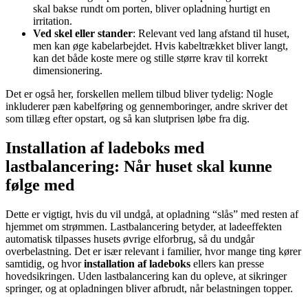
skal bakse rundt om porten, bliver opladning hurtigt en
irritation.
Ved skel eller stander
: Relevant ved lang afstand til huset,
men kan øge kabelarbejdet. Hvis kabeltrækket bliver langt,
kan det både koste mere og stille større krav til korrekt
dimensionering.
Det er også her, forskellen mellem tilbud bliver tydelig: Nogle
inkluderer pæn kabelføring og gennemboringer, andre skriver det
som tillæg efter opstart, og så kan slutprisen løbe fra dig.
Installation af ladeboks med
lastbalancering: Når huset skal kunne
følge med
Dette er vigtigt, hvis du vil undgå, at opladning “slås” med resten af
hjemmet om strømmen. Lastbalancering betyder, at ladeeffekten
automatisk tilpasses husets øvrige elforbrug, så du undgår
overbelastning. Det er især relevant i familier, hvor mange ting kører
samtidig, og hvor
installation af ladeboks
ellers kan presse
hovedsikringen. Uden lastbalancering kan du opleve, at sikringer
springer, og at opladningen bliver afbrudt, når belastningen topper.