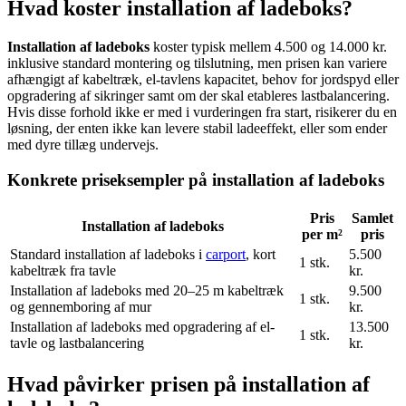
Hvad koster installation af ladeboks?
Installation af ladeboks
koster typisk mellem 4.500 og 14.000 kr.
inklusive standard montering og tilslutning, men prisen kan variere
afhængigt af kabeltræk, el-tavlens kapacitet, behov for jordspyd eller
opgradering af sikringer samt om der skal etableres lastbalancering.
Hvis disse forhold ikke er med i vurderingen fra start, risikerer du en
løsning, der enten ikke kan levere stabil ladeeffekt, eller som ender
med dyre tillæg undervejs.
Konkrete priseksempler på installation af ladeboks
Pris
Samlet
Installation af ladeboks
per m²
pris
Standard installation af ladeboks i
carport
, kort
5.500
1 stk.
kabeltræk fra tavle
kr.
Installation af ladeboks med 20–25 m kabeltræk
9.500
1 stk.
og gennemboring af mur
kr.
Installation af ladeboks med opgradering af el-
13.500
1 stk.
tavle og lastbalancering
kr.
Hvad påvirker prisen på installation af