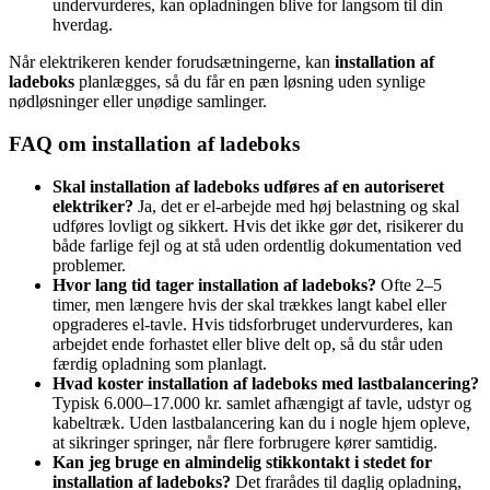
undervurderes, kan opladningen blive for langsom til din
hverdag.
Når elektrikeren kender forudsætningerne, kan
installation af
ladeboks
planlægges, så du får en pæn løsning uden synlige
nødløsninger eller unødige samlinger.
FAQ om installation af ladeboks
Skal installation af ladeboks udføres af en autoriseret
elektriker?
Ja, det er el-arbejde med høj belastning og skal
udføres lovligt og sikkert. Hvis det ikke gør det, risikerer du
både farlige fejl og at stå uden ordentlig dokumentation ved
problemer.
Hvor lang tid tager installation af ladeboks?
Ofte 2–5
timer, men længere hvis der skal trækkes langt kabel eller
opgraderes el-tavle. Hvis tidsforbruget undervurderes, kan
arbejdet ende forhastet eller blive delt op, så du står uden
færdig opladning som planlagt.
Hvad koster installation af ladeboks med lastbalancering?
Typisk 6.000–17.000 kr. samlet afhængigt af tavle, udstyr og
kabeltræk. Uden lastbalancering kan du i nogle hjem opleve,
at sikringer springer, når flere forbrugere kører samtidig.
Kan jeg bruge en almindelig stikkontakt i stedet for
installation af ladeboks?
Det frarådes til daglig opladning,