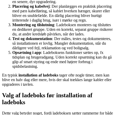
en senere, dyr opgradering.
Placering og kabelvej
: Der planlægges en praktisk placering
med pæn kabelføring, så kablet hverken hænger, skurer eller
bliver en snublefælde. En dårlig placering bliver hurtigt
irriterende i daglig brug, især i mørke og regn.
Montering og tilslutning
: Ladeboksen monteres og tilsluttes
en dedikeret gruppe. Uden en korrekt, separat gruppe risikerer
du, at andre kredsløb påvirkes, når der lades.
Test og dokumentation
: Der måles, testes og dokumenteres,
så installationen er lovlig. Mangler dokumentation, står du
dårligere ved fejl, reklamation og ved boligsalg.
Opsætning i app
: Ladeboksens funktioner sættes op, fx
tidsplan og brugeradgang. Uden korrekt opsætning kan du gå
glip af smart styring og ende med højere forbrug i
spidsbelastning.
En typisk
installation af ladeboks
tager ofte nogle timer, men kan
blive en halv dag eller mere, hvis der skal trækkes lange kabler eller
opgraderes i tavlen.
Valg af ladeboks før installation af
ladeboks
Dette valg betyder noget, fordi ladeboksen sætter rammerne for både