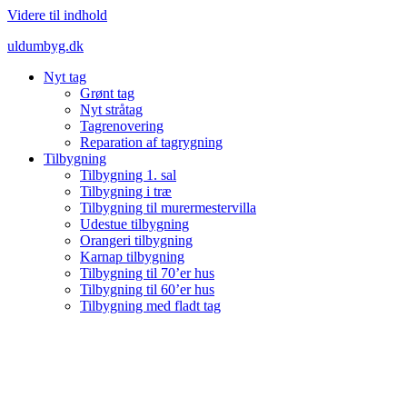
Videre til indhold
uldumbyg.dk
Nyt tag
Grønt tag
Nyt stråtag
Tagrenovering
Reparation af tagrygning
Tilbygning
Tilbygning 1. sal
Tilbygning i træ
Tilbygning til murermestervilla
Udestue tilbygning
Orangeri tilbygning
Karnap tilbygning
Tilbygning til 70’er hus
Tilbygning til 60’er hus
Tilbygning med fladt tag