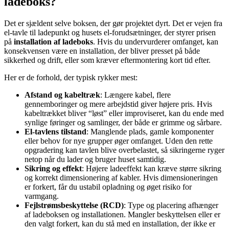
ladeboks?
Det er sjældent selve boksen, der gør projektet dyrt. Det er vejen fra
el-tavle til ladepunkt og husets el-forudsætninger, der styrer prisen
på
installation af ladeboks
. Hvis du undervurderer omfanget, kan
konsekvensen være en installation, der bliver presset på både
sikkerhed og drift, eller som kræver eftermontering kort tid efter.
Her er de forhold, der typisk rykker mest:
Afstand og kabeltræk
: Længere kabel, flere
gennemboringer og mere arbejdstid giver højere pris. Hvis
kabeltrækket bliver “løst” eller improviseret, kan du ende med
synlige føringer og samlinger, der både er grimme og sårbare.
El-tavlens tilstand
: Manglende plads, gamle komponenter
eller behov for nye grupper øger omfanget. Uden den rette
opgradering kan tavlen blive overbelastet, så sikringerne ryger
netop når du lader og bruger huset samtidig.
Sikring og effekt
: Højere ladeeffekt kan kræve større sikring
og korrekt dimensionering af kabler. Hvis dimensioneringen
er forkert, får du ustabil opladning og øget risiko for
varmgang.
Fejlstrømsbeskyttelse (RCD)
: Type og placering afhænger
af ladeboksen og installationen. Mangler beskyttelsen eller er
den valgt forkert, kan du stå med en installation, der ikke er