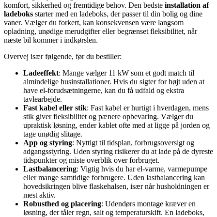
komfort, sikkerhed og fremtidige behov. Den bedste
installation af
ladeboks
starter med en ladeboks, der passer til din bolig og dine
vaner. Vælger du forkert, kan konsekvensen være langsom
opladning, unødige merudgifter eller begrænset fleksibilitet, når
næste bil kommer i indkørslen.
Overvej især følgende, før du bestiller:
Ladeeffekt
: Mange vælger 11 kW som et godt match til
almindelige husinstallationer. Hvis du sigter for højt uden at
have el-forudsætningerne, kan du få udfald og ekstra
tavlearbejde.
Fast kabel eller stik
: Fast kabel er hurtigt i hverdagen, mens
stik giver fleksibilitet og pænere opbevaring. Vælger du
upraktisk løsning, ender kablet ofte med at ligge på jorden og
tage unødig slitage.
App og styring
: Nyttigt til tidsplan, forbrugsoversigt og
adgangsstyring. Uden styring risikerer du at lade på de dyreste
tidspunkter og miste overblik over forbruget.
Lastbalancering
: Vigtig hvis du har el-varme, varmepumpe
eller mange samtidige forbrugere. Uden lastbalancering kan
hovedsikringen blive flaskehalsen, især når husholdningen er
mest aktiv.
Robusthed og placering
: Udendørs montage kræver en
løsning, der tåler regn, salt og temperaturskift. En ladeboks,