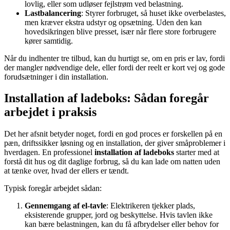
lovlig, eller som udløser fejlstrøm ved belastning.
Lastbalancering
: Styrer forbruget, så huset ikke overbelastes,
men kræver ekstra udstyr og opsætning. Uden den kan
hovedsikringen blive presset, især når flere store forbrugere
kører samtidig.
Når du indhenter tre tilbud, kan du hurtigt se, om en pris er lav, fordi
der mangler nødvendige dele, eller fordi der reelt er kort vej og gode
forudsætninger i din installation.
Installation af ladeboks: Sådan foregår
arbejdet i praksis
Det her afsnit betyder noget, fordi en god proces er forskellen på en
pæn, driftssikker løsning og en installation, der giver småproblemer i
hverdagen. En professionel
installation af ladeboks
starter med at
forstå dit hus og dit daglige forbrug, så du kan lade om natten uden
at tænke over, hvad der ellers er tændt.
Typisk foregår arbejdet sådan:
Gennemgang af el-tavle
: Elektrikeren tjekker plads,
eksisterende grupper, jord og beskyttelse. Hvis tavlen ikke
kan bære belastningen, kan du få afbrydelser eller behov for