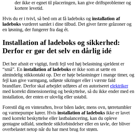
der ikke er egnet til placeringen, kan give driftsproblemer og
kortere levetid.
Hvis du er i tvivl, så bed om at få ladeboks og
installation af
ladeboks
vurderet samlet i dine tilbud. Det giver færre gråzoner og
en løsning, der fungerer fra dag ét.
Installation af ladeboks og sikkerhed:
Derfor er gør det selv en dårlig idé
Det her afsnit er vigtigt, fordi fejl ved høj belastning sjældent er
“små”. En
installation af ladeboks
er ikke som at sætte en
almindelig stikkontakt op. Der er høje belastninger i mange timer, og
fejl kan give varmgang, udløste sikringer eller i værste fald
brandfare. Derfor skal arbejdet udføres af en autoriseret
elektriker
med korrekt dimensionering og beskyttelse, så du ikke ender med en
installation, der enten er ulovlig eller ustabil.
Forestil dig en vinteraften, hvor bilen lader, mens ovn, tørretumbler
og varmepumpe kører. Hvis
installation af ladeboks
ikke er lavet
med korrekt beskyttelse eller lastbalancering, kan du opleve
gentagne udfald, smeltede stikforbindelser eller en tavle, der bliver
overbelastet netop når du har mest brug for strøm.