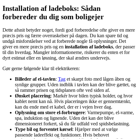
Installation af ladeboks: Sådan
forbereder du dig som boligejer
Dette afsnit betyder noget, fordi god forberedelse ofte giver en mere
præcis pris og færre overraskelser på dagen. Du kan spare tid og
undgå misforståelser ved at forberede nogle få oplysninger. Det
giver en mere præcis pris og en
installation af ladeboks
, der passer
til din hverdag. Mangler informationerne, risikerer du enten et for
dyrt estimat eller en løsning, der skal ændres undervejs.
Gør gerne følgende klar til elektrikeren:
Billeder af el-tavlen
:
Tag
et skarpt foto med lågen åben og
synlige grupper. Uden indblik i tavlen kan der blive gættet, og
så rammer prisen og tidsplanen ofte ved siden af.
Ønsket placering
: Markér hvor bilen typisk holder, og hvor
kablet nemt kan nå. Hvis placeringen ikke er gennemtænkt,
kan du ende med et kabel, der er i vejen hver dag.
Oplysning om store el-forbrugere
: Varmepumpe, el-varme,
spa, induktion og lignende. Uden det kan der blive
dimensioneret forkert, så du får udfald ved spidsbelastning.
Type bil og forventet kørsel
: Hjælper med at vælge
passende ladeeffekt og funktioner. Hvis behovet