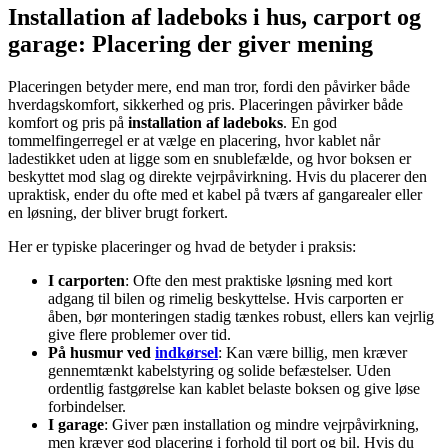
Installation af ladeboks i hus, carport og
garage: Placering der giver mening
Placeringen betyder mere, end man tror, fordi den påvirker både
hverdagskomfort, sikkerhed og pris. Placeringen påvirker både
komfort og pris på
installation af ladeboks
. En god
tommelfingerregel er at vælge en placering, hvor kablet når
ladestikket uden at ligge som en snublefælde, og hvor boksen er
beskyttet mod slag og direkte vejrpåvirkning. Hvis du placerer den
upraktisk, ender du ofte med et kabel på tværs af gangarealer eller
en løsning, der bliver brugt forkert.
Her er typiske placeringer og hvad de betyder i praksis:
I carporten
: Ofte den mest praktiske løsning med kort
adgang til bilen og rimelig beskyttelse. Hvis carporten er
åben, bør monteringen stadig tænkes robust, ellers kan vejrlig
give flere problemer over tid.
På husmur ved
indkørsel
: Kan være billig, men kræver
gennemtænkt kabelstyring og solide befæstelser. Uden
ordentlig fastgørelse kan kablet belaste boksen og give løse
forbindelser.
I garage
: Giver pæn installation og mindre vejrpåvirkning,
men kræver god placering i forhold til port og bil. Hvis du