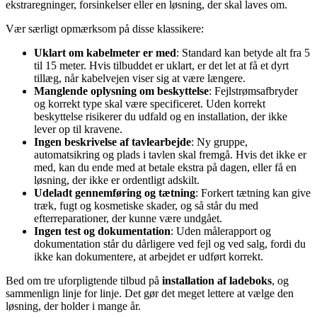
ekstraregninger, forsinkelser eller en løsning, der skal laves om.
Vær særligt opmærksom på disse klassikere:
Uklart om kabelmeter er med
: Standard kan betyde alt fra 5
til 15 meter. Hvis tilbuddet er uklart, er det let at få et dyrt
tillæg, når kabelvejen viser sig at være længere.
Manglende oplysning om beskyttelse
: Fejlstrømsafbryder
og korrekt type skal være specificeret. Uden korrekt
beskyttelse risikerer du udfald og en installation, der ikke
lever op til kravene.
Ingen beskrivelse af tavlearbejde
: Ny gruppe,
automatsikring og plads i tavlen skal fremgå. Hvis det ikke er
med, kan du ende med at betale ekstra på dagen, eller få en
løsning, der ikke er ordentligt adskilt.
Udeladt gennemføring og tætning
: Forkert tætning kan give
træk, fugt og kosmetiske skader, og så står du med
efterreparationer, der kunne være undgået.
Ingen test og dokumentation
: Uden målerapport og
dokumentation står du dårligere ved fejl og ved salg, fordi du
ikke kan dokumentere, at arbejdet er udført korrekt.
Bed om tre uforpligtende tilbud på
installation af ladeboks
, og
sammenlign linje for linje. Det gør det meget lettere at vælge den
løsning, der holder i mange år.