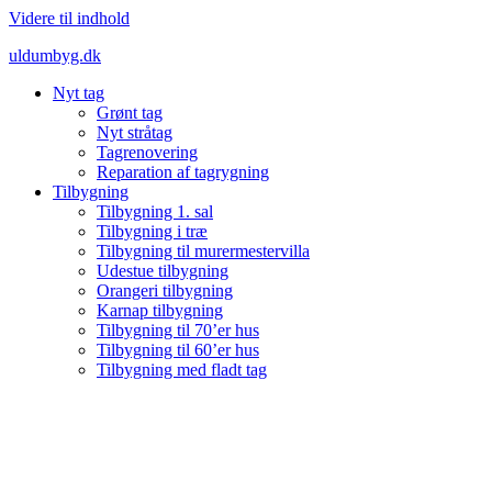
Videre til indhold
uldumbyg.dk
Nyt tag
Grønt tag
Nyt stråtag
Tagrenovering
Reparation af tagrygning
Tilbygning
Tilbygning 1. sal
Tilbygning i træ
Tilbygning til murermestervilla
Udestue tilbygning
Orangeri tilbygning
Karnap tilbygning
Tilbygning til 70’er hus
Tilbygning til 60’er hus
Tilbygning med fladt tag