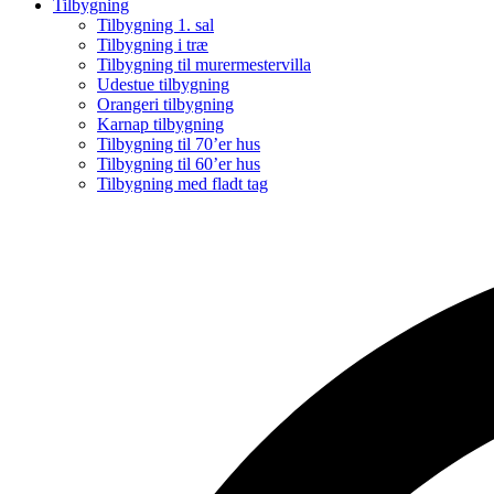
Tilbygning
Tilbygning 1. sal
Tilbygning i træ
Tilbygning til murermestervilla
Udestue tilbygning
Orangeri tilbygning
Karnap tilbygning
Tilbygning til 70’er hus
Tilbygning til 60’er hus
Tilbygning med fladt tag