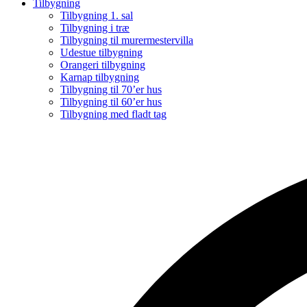
Tilbygning
Tilbygning 1. sal
Tilbygning i træ
Tilbygning til murermestervilla
Udestue tilbygning
Orangeri tilbygning
Karnap tilbygning
Tilbygning til 70’er hus
Tilbygning til 60’er hus
Tilbygning med fladt tag