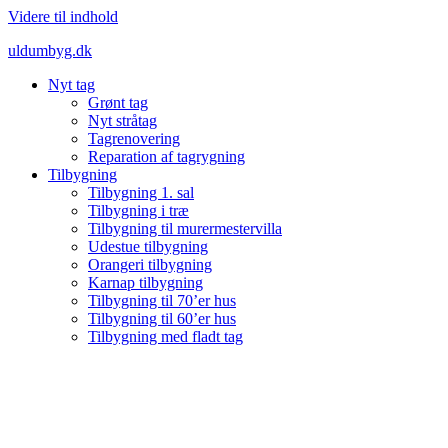
Videre til indhold
uldumbyg.dk
Nyt tag
Grønt tag
Nyt stråtag
Tagrenovering
Reparation af tagrygning
Tilbygning
Tilbygning 1. sal
Tilbygning i træ
Tilbygning til murermestervilla
Udestue tilbygning
Orangeri tilbygning
Karnap tilbygning
Tilbygning til 70’er hus
Tilbygning til 60’er hus
Tilbygning med fladt tag