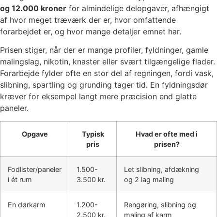
og 12.000 kroner
for almindelige delopgaver, afhængigt
af hvor meget træværk der er, hvor omfattende
forarbejdet er, og hvor mange detaljer emnet har.
Prisen stiger, når der er mange profiler, fyldninger, gamle
malingslag, nikotin, knaster eller svært tilgængelige flader.
Forarbejde fylder ofte en stor del af regningen, fordi vask,
slibning, spartling og grunding tager tid. En fyldningsdør
kræver for eksempel langt mere præcision end glatte
paneler.
Opgave
Typisk
Hvad er ofte med i
pris
prisen?
Fodlister/paneler
1.500-
Let slibning, afdækning
i ét rum
3.500 kr.
og 2 lag maling
En dørkarm
1.200-
Rengøring, slibning og
2.500 kr.
maling af karm