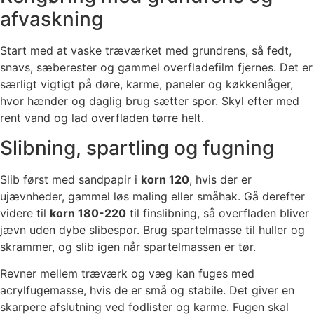
afvaskning
Start med at vaske træværket med grundrens, så fedt,
snavs, sæberester og gammel overfladefilm fjernes. Det er
særligt vigtigt på døre, karme, paneler og køkkenlåger,
hvor hænder og daglig brug sætter spor. Skyl efter med
rent vand og lad overfladen tørre helt.
Slibning, spartling og fugning
Slib først med sandpapir i
korn 120
, hvis der er
ujævnheder, gammel løs maling eller småhak. Gå derefter
videre til
korn 180-220
til finslibning, så overfladen bliver
jævn uden dybe slibespor. Brug spartelmasse til huller og
skrammer, og slib igen når spartelmassen er tør.
Revner mellem træværk og væg kan fuges med
acrylfugemasse, hvis de er små og stabile. Det giver en
skarpere afslutning ved fodlister og karme. Fugen skal