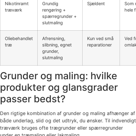
Nikotinramt
Grundig
Sjældent
Som r
træværk
rengøring +
hele 
spærregrunder +
slutmaling
Oliebehandlet
Afrensning,
Kun ved små
Ved f
træ
slibning, egnet
reparationer
omlak
grunder,
slutmaling
Grunder og maling: hvilke
produkter og glansgrader
passer bedst?
Den rigtige kombination af grunder og maling afhænger af
både underlag, slid og det udtryk, du ønsker. Til indvendigt
træværk bruges ofte trægrunder eller spærregrunder
under en træmaling eller lakmaling.