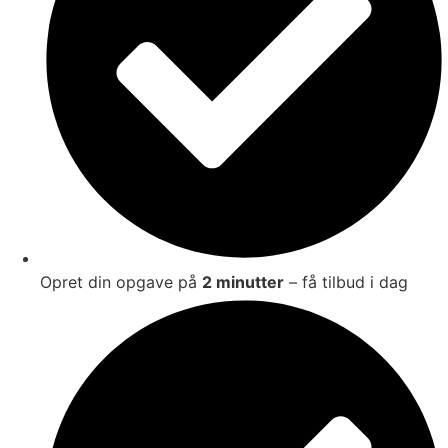
Opret din opgave på
2 minutter
– få tilbud i dag