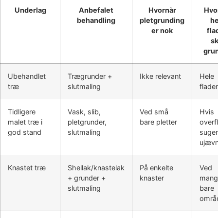
Underlag
Anbefalet
Hvornår
Hvo
behandling
pletgrunding
he
er nok
fla
sk
gru
Ubehandlet
Trægrunder +
Ikke relevant
Hele
træ
slutmaling
flade
Tidligere
Vask, slib,
Ved små
Hvis
malet træ i
pletgrunder,
bare pletter
overf
god stand
slutmaling
suger
ujævn
Knastet træ
Shellak/knastelak
På enkelte
Ved
+ grunder +
knaster
mang
slutmaling
bare
områ