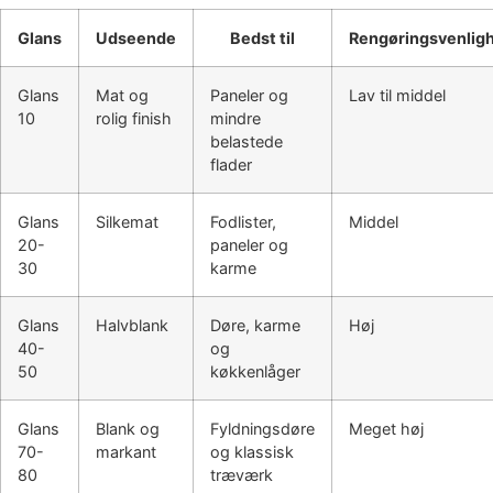
Glans
Udseende
Bedst til
Rengøringsvenlig
Glans
Mat og
Paneler og
Lav til middel
10
rolig finish
mindre
belastede
flader
Glans
Silkemat
Fodlister,
Middel
20-
paneler og
30
karme
Glans
Halvblank
Døre, karme
Høj
40-
og
50
køkkenlåger
Glans
Blank og
Fyldningsdøre
Meget høj
70-
markant
og klassisk
80
træværk