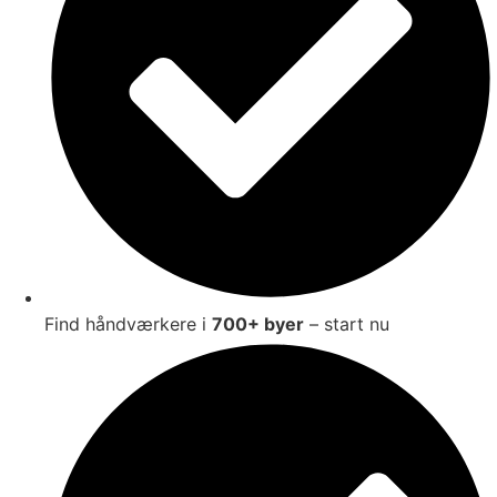
Find håndværkere i
700+ byer
– start nu