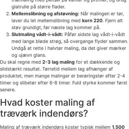
glatrulle på større flader.
Mellemslibning og afstøvning:
Når malingen er tør,
laver du let mellemslibning med
korn 220
. Fjern alt
støv grundigt, før næste lag kommer på.
Slutmaling vådt-i-vådt:
Påfør sidste lag vådt-i-vådt
med lange bløde strøg, så overgange flyder sammen.
Undgå at rette i halvtør maling, da det giver mærker
og ujævn glans.
Du skal regne med
2-3 lag maling
for et dækkende og
slidstærkt resultat. Tørretid mellem lag afhænger af
produktet, men mange malinger er berøringstør efter 2-4
timer og slibetør efter 6-8 timer. Fuld styrke kommer først
senere.
Hvad koster maling af
træværk indendørs?
Maling af træværk indendørs koster typisk mellem
1.500