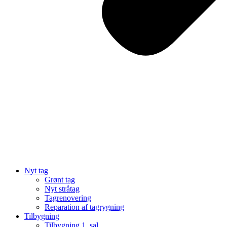
Nyt tag
Grønt tag
Nyt stråtag
Tagrenovering
Reparation af tagrygning
Tilbygning
Tilbygning 1. sal