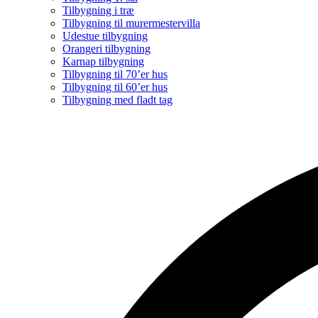
Tilbygning i træ
Tilbygning til murermestervilla
Udestue tilbygning
Orangeri tilbygning
Karnap tilbygning
Tilbygning til 70’er hus
Tilbygning til 60’er hus
Tilbygning med fladt tag