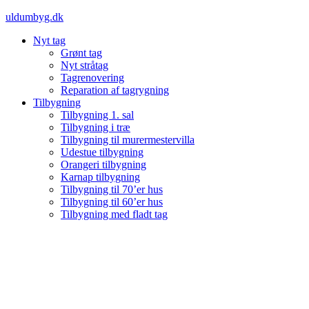
Videre
uldumbyg.dk
til
Nyt tag
indhold
Grønt tag
Nyt stråtag
Tagrenovering
Reparation af tagrygning
Tilbygning
Tilbygning 1. sal
Tilbygning i træ
Tilbygning til murermestervilla
Udestue tilbygning
Orangeri tilbygning
Karnap tilbygning
Tilbygning til 70’er hus
Tilbygning til 60’er hus
Tilbygning med fladt tag