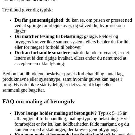
Tre tilbud giver dig typisk:
Du får gennemsigtighed
: du kan se, om prisen er presset ned
ved at springe forarbejde over, og så ved du, hvor risikoen
ligger
Du matcher løsning til belastning
: garage, kælder og
bryggers kræver ikke samme system, ellers betaler du for lidt
eller for meget i forhold til behovet
Du kan forhandle smartere
: når du kender niveauet, er det
lettere at få den rigtige kvalitet, ellers ender du nemt med at
acceptere en uklar løsning
Bed om, at tilbuddene beskriver præcis forbehandling, antal lag,
produktnavne eller systemtype, samt hvornår gulvet kan tages i
brug. Hvis det ikke står tydeligt, er det svært at klage eller
sammenligne bagefter.
FAQ om maling af betongulv
Hvor længe holder maling af betongulv?
Typisk 5–15 år
afhængigt af forbehandling, malingstype og belastning. Hvis
forarbejdet er for let, kan holdbarheden falde markant, og du
kan ende med afskalninger, der kræver genopbygning.
Kan man male et betongulv i en fugtig kælder?
Ja, men det