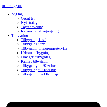
Videre
uldumbyg.dk
til
Nyt tag
indhold
Grønt tag
Nyt stråtag
Tagrenovering
Reparation af tagrygning
Tilbygning
Tilbygning 1. sal
Tilbygning i træ
Tilbygning til murermestervilla
Udestue tilbygning
Orangeri tilbygning
Karnap tilbygning
Tilbygning til 70’er hus
Tilbygning til 60’er hus
Tilbygning med fladt tag