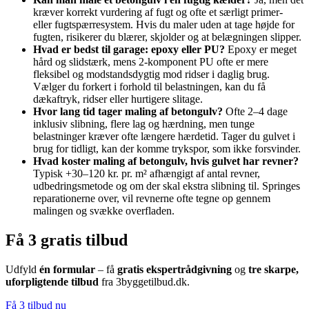
kræver korrekt vurdering af fugt og ofte et særligt primer-
eller fugtspærresystem. Hvis du maler uden at tage højde for
fugten, risikerer du blærer, skjolder og at belægningen slipper.
Hvad er bedst til garage: epoxy eller PU?
Epoxy er meget
hård og slidstærk, mens 2-komponent PU ofte er mere
fleksibel og modstandsdygtig mod ridser i daglig brug.
Vælger du forkert i forhold til belastningen, kan du få
dækaftryk, ridser eller hurtigere slitage.
Hvor lang tid tager maling af betongulv?
Ofte 2–4 dage
inklusiv slibning, flere lag og hærdning, men tunge
belastninger kræver ofte længere hærdetid. Tager du gulvet i
brug for tidligt, kan der komme trykspor, som ikke forsvinder.
Hvad koster maling af betongulv, hvis gulvet har revner?
Typisk +30–120 kr. pr. m² afhængigt af antal revner,
udbedringsmetode og om der skal ekstra slibning til. Springes
reparationerne over, vil revnerne ofte tegne op gennem
malingen og svække overfladen.
Få 3 gratis tilbud
Udfyld
én formular
– få
gratis ekspertrådgivning
og
tre skarpe,
uforpligtende tilbud
fra 3byggetilbud.dk.
Få 3 tilbud nu