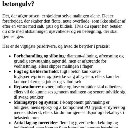
betongulv?
Det, der afgør prisen, er sjældent selve malingen alene. Det er
forarbejdet, der skaber den flotte, tætte overflade, som ikke skaller af
efter en vinter med salt, grus og bildæk. Hvis du sparer her, betaler
du ofte med afskalninger, ujævnheder og en belægning, der skal
fjernes igen.
Her er de vigtigste prisdrivere, og hvad de betyder i praksis:
Forbehandling og slibning
: diamant-slibning, afrensning og
grundig støvsugning tager tid, men er afgørende for
vedhæftning, ellers slipper malingen i flager
Fugt og kælderforhold
: fugt i beton kan kræve
fugtspærre/primer og påvirke valg af system, ellers kan der
komme blærer, skjolder og saltudtræk
Reparationer
: revner, huller og løse områder skal udbedres,
ellers vil de kunne ses gennem malingen og senere udvikle sig
til svage punkter
Malingstype og system
: 1-komponent gulvmaling er
billigere, mens epoxy og 2-komponent PU typisk er dyrere og
mere slidstærkt, ellers får du hurtigere slidspor og dækaftryk i
belastede rum
Antal lag og tørretider
: flere lag giver bedre dækning og
holdbarhed, men kræver flere besøg og længere hærdning,