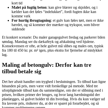
kort tid
Malet på fugtig beton
: kan give blærer og skjolder, og i
kælder kan det føles “indelukket”, fordi fugten ikke kan
komme væk
For hurtig ibrugtagning
: et gulv kan føles tørt, men er ikke
hærdet, og så kommer der mærker og trykspor, som bliver
siddende
Et konkret scenarie: Du maler garagegulvet fredag og parkerer bilen
søndag. Mandag ser du dækaftryk og afskalning ved hjulene.
Konsekvensen er ofte, at hele gulvet må slibes og males om, typisk
fra 180 til 450 kr. pr. m² igen, plus ekstra for fjernelse af mislykket
lag.
Maling af betongulv: Derfor kan tre
tilbud betale sig
Det her afsnit handler om tryghed i beslutningen. To tilbud kan ligne
hinanden på pris, men være vidt forskellige på metode. Med tre
uforpligtende tilbud kan du sammenligne, om der er slibning med i
prisen, hvilken primer der bruges, og hvor lang hærdningstid der
planlægges, så gulvet holder til din hverdag. Hvis du kun vælger ud
fra laveste pris, risikerer du, at der er sparet på forarbejdet, og så
kommer problemerne senere.