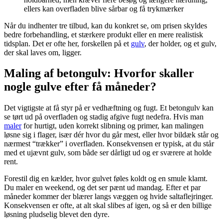
ellers kan overfladen blive sårbar og få trykmærker
Når du indhenter tre tilbud, kan du konkret se, om prisen skyldes
bedre forbehandling, et stærkere produkt eller en mere realistisk
tidsplan. Det er ofte her, forskellen på et
gulv
, der holder, og et gulv,
der skal laves om, ligger.
Maling af betongulv: Hvorfor skaller
nogle gulve efter få måneder?
Det vigtigste at få styr på er vedhæftning og fugt. Et betongulv kan
se tørt ud på overfladen og stadig afgive fugt nedefra. Hvis man
maler
for hurtigt, uden korrekt slibning og primer, kan malingen
løsne sig i flager, især dér hvor du går mest, eller hvor bildæk står og
nærmest “trækker” i overfladen. Konsekvensen er typisk, at du står
med et ujævnt gulv, som både ser dårligt ud og er sværere at holde
rent.
Forestil dig en kælder, hvor gulvet føles koldt og en smule klamt.
Du maler en weekend, og det ser pænt ud mandag. Efter et par
måneder kommer der blærer langs væggen og hvide saltaflejringer.
Konsekvensen er ofte, at alt skal slibes af igen, og så er den billige
løsning pludselig blevet den dyre.