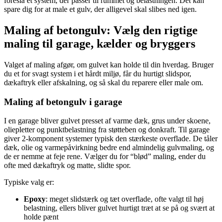
foreslå et system, der passer til rummet og belastningen. Det kan
spare dig for at male et gulv, der alligevel skal slibes ned igen.
Maling af betongulv: Vælg den rigtige
maling til garage, kælder og bryggers
Valget af maling afgør, om gulvet kan holde til din hverdag. Bruger
du et for svagt system i et hårdt miljø, får du hurtigt slidspor,
dækaftryk eller afskalning, og så skal du reparere eller male om.
Maling af betongulv i garage
I en garage bliver gulvet presset af varme dæk, grus under skoene,
oliepletter og punktbelastning fra støtteben og donkraft. Til garage
giver 2-komponent systemer typisk den stærkeste overflade. De tåler
dæk, olie og varmepåvirkning bedre end almindelig gulvmaling, og
de er nemme at feje rene. Vælger du for “blød” maling, ender du
ofte med dækaftryk og matte, slidte spor.
Typiske valg er:
Epoxy
: meget slidstærk og tæt overflade, ofte valgt til høj
belastning, ellers bliver gulvet hurtigt træt at se på og svært at
holde pænt