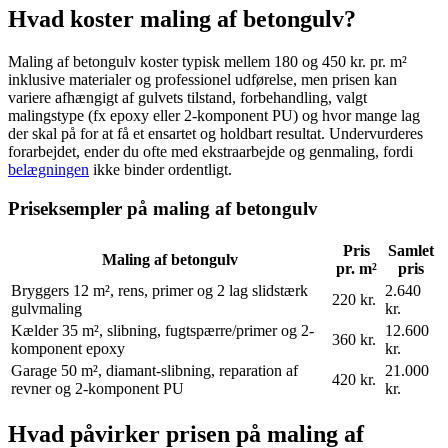
Hvad koster maling af betongulv?
Maling af betongulv koster typisk mellem 180 og 450 kr. pr. m²
inklusive materialer og professionel udførelse, men prisen kan
variere afhængigt af gulvets tilstand, forbehandling, valgt
malingstype (fx epoxy eller 2-komponent PU) og hvor mange lag
der skal på for at få et ensartet og holdbart resultat. Undervurderes
forarbejdet, ender du ofte med ekstraarbejde og genmaling, fordi
belægningen
ikke binder ordentligt.
Priseksempler på maling af betongulv
Pris
Samlet
Maling af betongulv
pr. m²
pris
Bryggers 12 m², rens, primer og 2 lag slidstærk
2.640
220 kr.
gulvmaling
kr.
Kælder 35 m², slibning, fugtspærre/primer og 2-
12.600
360 kr.
komponent epoxy
kr.
Garage 50 m², diamant-slibning, reparation af
21.000
420 kr.
revner og 2-komponent PU
kr.
Hvad påvirker prisen på maling af