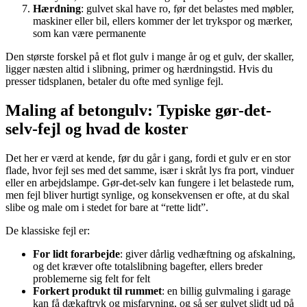
Hærdning
: gulvet skal have ro, før det belastes med møbler,
maskiner eller bil, ellers kommer der let trykspor og mærker,
som kan være permanente
Den største forskel på et flot gulv i mange år og et gulv, der skaller,
ligger næsten altid i slibning, primer og hærdningstid. Hvis du
presser tidsplanen, betaler du ofte med synlige fejl.
Maling af betongulv: Typiske gør-det-
selv-fejl og hvad de koster
Det her er værd at kende, før du går i gang, fordi et gulv er en stor
flade, hvor fejl ses med det samme, især i skråt lys fra port, vinduer
eller en arbejdslampe. Gør-det-selv kan fungere i let belastede rum,
men fejl bliver hurtigt synlige, og konsekvensen er ofte, at du skal
slibe og male om i stedet for bare at “rette lidt”.
De klassiske fejl er:
For lidt forarbejde
: giver dårlig vedhæftning og afskalning,
og det kræver ofte totalslibning bagefter, ellers breder
problemerne sig felt for felt
Forkert produkt til rummet
: en billig gulvmaling i garage
kan få dækaftryk og misfarvning, og så ser gulvet slidt ud på