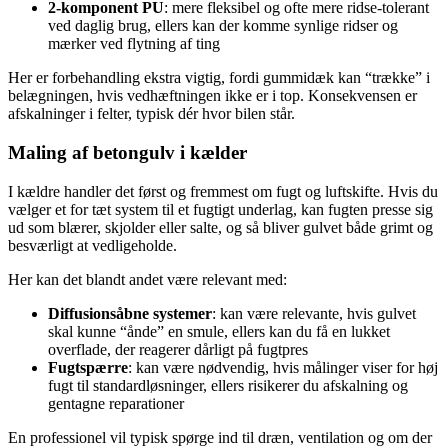
2-komponent PU
: mere fleksibel og ofte mere ridse-tolerant
ved daglig brug, ellers kan der komme synlige ridser og
mærker ved flytning af ting
Her er forbehandling ekstra vigtig, fordi gummidæk kan “trække” i
belægningen, hvis vedhæftningen ikke er i top. Konsekvensen er
afskalninger i felter, typisk dér hvor bilen står.
Maling af betongulv i kælder
I kældre handler det først og fremmest om fugt og luftskifte. Hvis du
vælger et for tæt system til et fugtigt underlag, kan fugten presse sig
ud som blærer, skjolder eller salte, og så bliver gulvet både grimt og
besværligt at vedligeholde.
Her kan det blandt andet være relevant med:
Diffusionsåbne systemer
: kan være relevante, hvis gulvet
skal kunne “ånde” en smule, ellers kan du få en lukket
overflade, der reagerer dårligt på fugtpres
Fugtspærre
: kan være nødvendig, hvis målinger viser for høj
fugt til standardløsninger, ellers risikerer du afskalning og
gentagne reparationer
En professionel vil typisk spørge ind til dræn, ventilation og om der