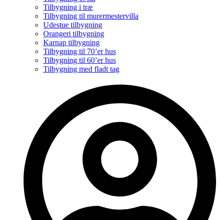
Tilbygning i træ
Tilbygning til murermestervilla
Udestue tilbygning
Orangeri tilbygning
Karnap tilbygning
Tilbygning til 70’er hus
Tilbygning til 60’er hus
Tilbygning med fladt tag