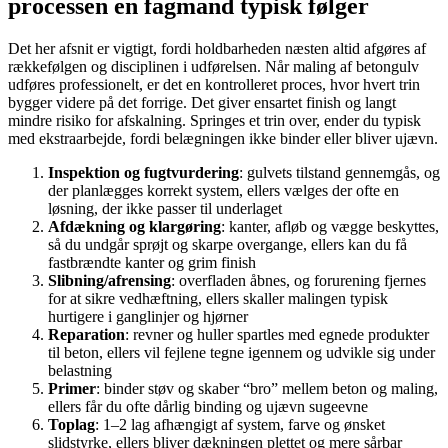
processen en fagmand typisk følger
Det her afsnit er vigtigt, fordi holdbarheden næsten altid afgøres af
rækkefølgen og disciplinen i udførelsen. Når maling af betongulv
udføres professionelt, er det en kontrolleret proces, hvor hvert trin
bygger videre på det forrige. Det giver ensartet finish og langt
mindre risiko for afskalning. Springes et trin over, ender du typisk
med ekstraarbejde, fordi belægningen ikke binder eller bliver ujævn.
Inspektion og fugtvurdering
: gulvets tilstand gennemgås, og
der planlægges korrekt system, ellers vælges der ofte en
løsning, der ikke passer til underlaget
Afdækning og klargøring
: kanter, afløb og vægge beskyttes,
så du undgår sprøjt og skarpe overgange, ellers kan du få
fastbrændte kanter og grim finish
Slibning/afrensing
: overfladen åbnes, og forurening fjernes
for at sikre vedhæftning, ellers skaller malingen typisk
hurtigere i ganglinjer og hjørner
Reparation
: revner og huller spartles med egnede produkter
til beton, ellers vil fejlene tegne igennem og udvikle sig under
belastning
Primer
: binder støv og skaber “bro” mellem beton og maling,
ellers får du ofte dårlig binding og ujævn sugeevne
Toplag
: 1–2 lag afhængigt af system, farve og ønsket
slidstyrke, ellers bliver dækningen plettet og mere sårbar