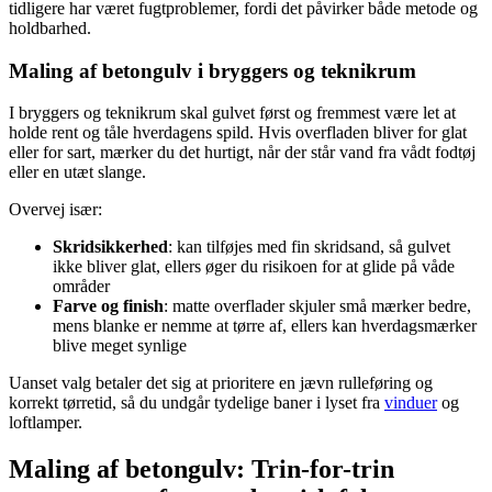
tidligere har været fugtproblemer, fordi det påvirker både metode og
holdbarhed.
Maling af betongulv i bryggers og teknikrum
I bryggers og teknikrum skal gulvet først og fremmest være let at
holde rent og tåle hverdagens spild. Hvis overfladen bliver for glat
eller for sart, mærker du det hurtigt, når der står vand fra vådt fodtøj
eller en utæt slange.
Overvej især:
Skridsikkerhed
: kan tilføjes med fin skridsand, så gulvet
ikke bliver glat, ellers øger du risikoen for at glide på våde
områder
Farve og finish
: matte overflader skjuler små mærker bedre,
mens blanke er nemme at tørre af, ellers kan hverdagsmærker
blive meget synlige
Uanset valg betaler det sig at prioritere en jævn rulleføring og
korrekt tørretid, så du undgår tydelige baner i lyset fra
vinduer
og
loftlamper.
Maling af betongulv: Trin-for-trin