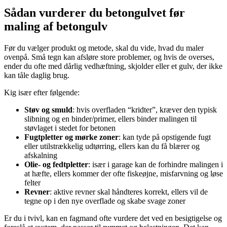
Sådan vurderer du betongulvet før
maling af betongulv
Før du vælger produkt og metode, skal du vide, hvad du maler
ovenpå. Små tegn kan afsløre store problemer, og hvis de overses,
ender du ofte med dårlig vedhæftning, skjolder eller et gulv, der ikke
kan tåle daglig brug.
Kig især efter følgende:
Støv og smuld
: hvis overfladen “kridter”, kræver den typisk
slibning og en binder/primer, ellers binder malingen til
støvlaget i stedet for betonen
Fugtpletter og mørke zoner
: kan tyde på opstigende fugt
eller utilstrækkelig udtørring, ellers kan du få blærer og
afskalning
Olie- og fedtpletter
: især i garage kan de forhindre malingen i
at hæfte, ellers kommer der ofte fiskeøjne, misfarvning og løse
felter
Revner
: aktive revner skal håndteres korrekt, ellers vil de
tegne op i den nye overflade og skabe svage zoner
Er du i tvivl, kan en fagmand ofte vurdere det ved en besigtigelse og