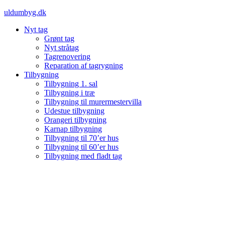
Videre
uldumbyg.dk
til
Nyt tag
indhold
Grønt tag
Nyt stråtag
Tagrenovering
Reparation af tagrygning
Tilbygning
Tilbygning 1. sal
Tilbygning i træ
Tilbygning til murermestervilla
Udestue tilbygning
Orangeri tilbygning
Karnap tilbygning
Tilbygning til 70’er hus
Tilbygning til 60’er hus
Tilbygning med fladt tag