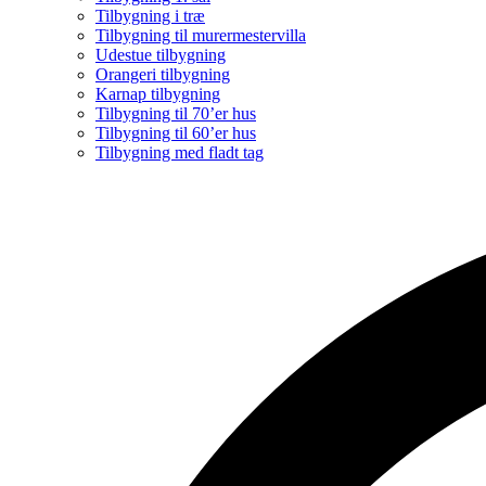
Tilbygning i træ
Tilbygning til murermestervilla
Udestue tilbygning
Orangeri tilbygning
Karnap tilbygning
Tilbygning til 70’er hus
Tilbygning til 60’er hus
Tilbygning med fladt tag