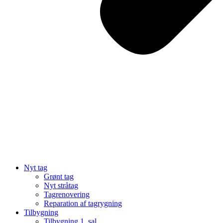
Nyt tag
Grønt tag
Nyt stråtag
Tagrenovering
Reparation af tagrygning
Tilbygning
Tilbygning 1. sal