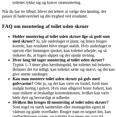
toilettet rykke sig og kræve ommontering.
Når du har tre tilbud, bliver det lettere at vælge den løsning, der
passer til badeværelset og din tryghed ved resultatet.
FAQ om montering af toilet uden skruer
Holder montering af toilet uden skruer lige så godt som
med skruer?
Ja, når underlaget er plant, og limen bruges
korrekt, kan resultatet blive meget stabilt. Hvis underlaget er
ujævnt eller limningen sjusket, kan toilettet arbejde, og så
risikerer du, at fugen slipper og der opstår sivning.
Hvor lang tid tager montering af toilet uden skruer?
Typisk 1–3 timer plus hærdningstid, før toilettet må belastes.
Belastes det for tidligt, kan toilettet sætte sig skævt, og det kan
give utætte samlinger.
Kan man montere toilet uden skruer på gulv med
gulvvarme?
Ofte ja, og det kan være en fordel, fordi man
undgår boring i gulvet. Hvis man alligevel borer forkert, kan
man risikere at beskadige konstruktionen, hvilket kan være
både dyrt og besværligt at udbedre.
Hvilken lim bruges til montering af toilet uden skruer?
Som regel en stærk sanitetslim eller montagelim egnet til
vådrum og glatte overflader. Bruger man en uegnet lim, kan
vedhæftningen svigte, og toilettet kan løsne sig over tid.