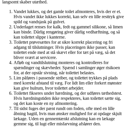
langsomt skaber utæthed.
Vandet lukkes, og det gamle toilet afmonteres, hvis der er et.
Hvis vandet ikke lukkes korrekt, kan selv en lille resttryk give
spild og vandsjask på gulvet.
Underlaget renses for kalk, fedt og gammel silikone, så limen
kan binde. Dårlig rengøring giver dårlig vedhæftning, og så
kan toilettet slippe i kanterne.
Toilettet prøvesættes for at sikre korrekt placering og fri
adgang til tilslutninger. Hvis placeringen ikke passer, kan
toilettet ende med at stå skævt eller for tæt på væg, så det
bliver svært at servicere.
Afløb og vandtilslutning monteres og kontrolleres for
spændinger og skævheder. Spænd i samlinger øger risikoen
for, at der opstår sivning, når toilettet belastes.
Lim påføres i passende striber, og toilettet trykkes på plads
med korrekt afstand til væg. For lidt lim eller forkert mønster
kan give hulrum, hvor toilettet arbejder.
Toilettet fikseres under hærdning, og der udføres tæthedstest.
Hvis hærdningstiden ikke respekteres, kan toilettet sætte sig,
og det kan koste en ny afmontering.
Til sidst fuges der pænt rundt om foden, ofte med en lille
åbning bagtil, hvis man ønsker mulighed for at opdage skjult
lækage. Uden en gennemtænkt afslutning kan en lækage
gemme sig, til lugt eller misfarvning afslører den.