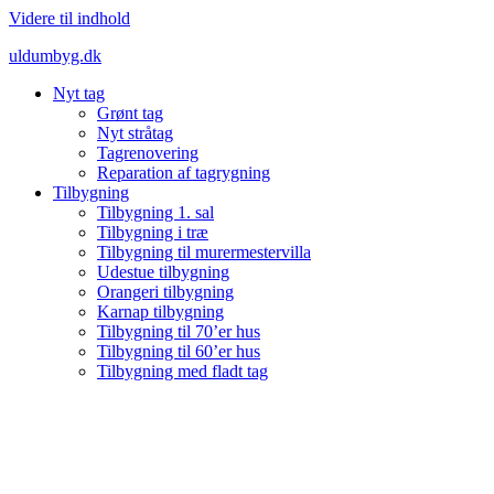
Videre til indhold
uldumbyg.dk
Nyt tag
Grønt tag
Nyt stråtag
Tagrenovering
Reparation af tagrygning
Tilbygning
Tilbygning 1. sal
Tilbygning i træ
Tilbygning til murermestervilla
Udestue tilbygning
Orangeri tilbygning
Karnap tilbygning
Tilbygning til 70’er hus
Tilbygning til 60’er hus
Tilbygning med fladt tag