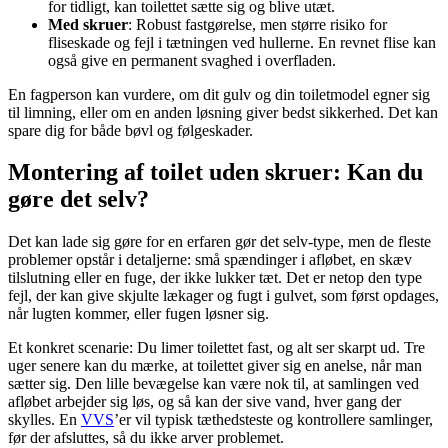
for tidligt, kan toilettet sætte sig og blive utæt.
Med skruer
: Robust fastgørelse, men større risiko for
fliseskade og fejl i tætningen ved hullerne. En revnet flise kan
også give en permanent svaghed i overfladen.
En fagperson kan vurdere, om dit gulv og din toiletmodel egner sig
til limning, eller om en anden løsning giver bedst sikkerhed. Det kan
spare dig for både bøvl og følgeskader.
Montering af toilet uden skruer: Kan du
gøre det selv?
Det kan lade sig gøre for en erfaren gør det selv-type, men de fleste
problemer opstår i detaljerne: små spændinger i afløbet, en skæv
tilslutning eller en fuge, der ikke lukker tæt. Det er netop den type
fejl, der kan give skjulte lækager og fugt i gulvet, som først opdages,
når lugten kommer, eller fugen løsner sig.
Et konkret scenarie: Du limer toilettet fast, og alt ser skarpt ud. Tre
uger senere kan du mærke, at toilettet giver sig en anelse, når man
sætter sig. Den lille bevægelse kan være nok til, at samlingen ved
afløbet arbejder sig løs, og så kan der sive vand, hver gang der
skylles. En
VVS
’er vil typisk tæthedsteste og kontrollere samlinger,
før der afsluttes, så du ikke arver problemet.