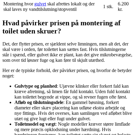
Montering hvor
gulvet
skal afrettes lokalt og der
6.200
1 stk.
skal laves ny vandtilslutning/stopventil
kr.
Hvad påvirker prisen på montering af
toilet uden skruer?
Det, der flytter prisen, er sjældent selve limningen, men alt det, der
skal være i orden, før toilettet kan sættes fast. Hvis tilslutningerne
står i spænd, eller gulvet ikke er plant, kan det give mikrobevægelse,
som over tid løsner fuge og kan føre til skjult utæthed.
Her er de typiske forhold, der påvirker prisen, og hvorfor de betyder
noget:
Gulvtype og planhed
: Ujævne klinker eller forkert fald kan
kræve afretning, så limen får fuld kontakt. Uden fuld kontakt
kan toilettet begynde at vippe, og så revner fugen ofte først.
Afløb og tilslutningsdele
: En gammel bøsning, forkert
diameter eller skæv placering kan udløse ekstra arbejde og
nye fittings. Hvis det overses, kan samlingen ved afløbet blive
utæt og give lugt eller fugt under gulvet.
Toiletmodel og vægt
: Nogle modeller kræver større limflade
og mere præcis opklodsning under hærdning. Hvis
hærdningen forstyrres, kan toilettet sætte sig skævt og belaste