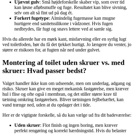
Ujævnt gulv
: Små højdeforskelle skaber vip, som over tid
kan løsne afløbsmuffe og fuge. Resultatet kan blive sivning,
selv om alt så fint ud på dag ét.
Forkert fugetype
: Almindelig fugemasse kan mugne
hurtigere end sanitetssilikone i vådzoner. Hvis fugen
nedbrydes, får fugt og snavs lettere ved at samle sig.
Hvis du allerede har en mørk kant, misfarvning eller en syrlig lugt
ved toiletfoden, bør du få det tjekket hurtigt. Jo længere du venter, jo
større er risikoen for, at fugten når ned under gulvet.
Montering af toilet uden skruer vs. med
skruer: Hvad passer bedst?
Valget handler ikke kun om udseende, men om underlag, adgang og
risiko. Skruer kan give en meget mekanisk fastgørelse, men kræver
hul i flise og ofte også i membran, og det stiller større krav til
tætning omkring fastgørelsen. Bliver tætningen fejlbehæftet, kan
vand trænge ned, uden at du opdager det i tide.
Her er de vigtigste forskelle, så du kan vælge ud fra dit badeværelse:
Uden skruer
: Flot finish og ingen boring, men kræver
perfekt rengøring og korrekt hærdningstid. Hvis du belaster