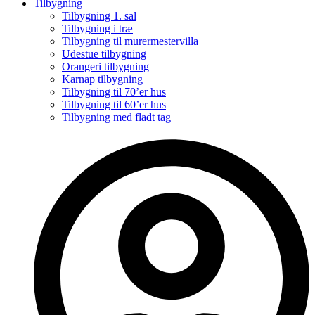
Tilbygning
Tilbygning 1. sal
Tilbygning i træ
Tilbygning til murermestervilla
Udestue tilbygning
Orangeri tilbygning
Karnap tilbygning
Tilbygning til 70’er hus
Tilbygning til 60’er hus
Tilbygning med fladt tag