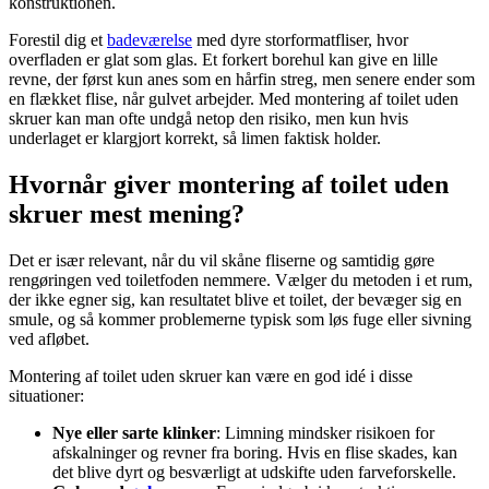
konstruktionen.
Forestil dig et
badeværelse
med dyre storformatfliser, hvor
overfladen er glat som glas. Et forkert borehul kan give en lille
revne, der først kun anes som en hårfin streg, men senere ender som
en flækket flise, når gulvet arbejder. Med montering af toilet uden
skruer kan man ofte undgå netop den risiko, men kun hvis
underlaget er klargjort korrekt, så limen faktisk holder.
Hvornår giver montering af toilet uden
skruer mest mening?
Det er især relevant, når du vil skåne fliserne og samtidig gøre
rengøringen ved toiletfoden nemmere. Vælger du metoden i et rum,
der ikke egner sig, kan resultatet blive et toilet, der bevæger sig en
smule, og så kommer problemerne typisk som løs fuge eller sivning
ved afløbet.
Montering af toilet uden skruer kan være en god idé i disse
situationer:
Nye eller sarte klinker
: Limning mindsker risikoen for
afskalninger og revner fra boring. Hvis en flise skades, kan
det blive dyrt og besværligt at udskifte uden farveforskelle.