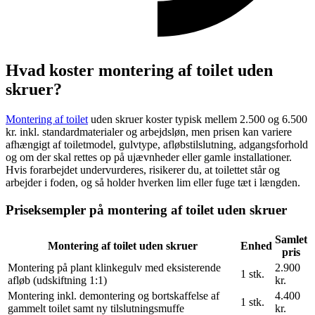
Hvad koster montering af toilet uden
skruer?
Montering af toilet
uden skruer koster typisk mellem 2.500 og 6.500
kr. inkl. standardmaterialer og arbejdsløn, men prisen kan variere
afhængigt af toiletmodel, gulvtype, afløbstilslutning, adgangsforhold
og om der skal rettes op på ujævnheder eller gamle installationer.
Hvis forarbejdet undervurderes, risikerer du, at toilettet står og
arbejder i foden, og så holder hverken lim eller fuge tæt i længden.
Priseksempler på montering af toilet uden skruer
Samlet
Montering af toilet uden skruer
Enhed
pris
Montering på plant klinkegulv med eksisterende
2.900
1 stk.
afløb (udskiftning 1:1)
kr.
Montering inkl. demontering og bortskaffelse af
4.400
1 stk.
gammelt toilet samt ny tilslutningsmuffe
kr.