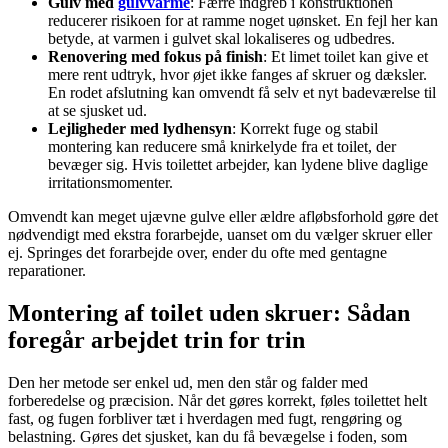
Gulv med
gulvvarme
: Færre indgreb i konstruktionen
reducerer risikoen for at ramme noget uønsket. En fejl her kan
betyde, at varmen i gulvet skal lokaliseres og udbedres.
Renovering med fokus på finish
: Et limet toilet kan give et
mere rent udtryk, hvor øjet ikke fanges af skruer og dæksler.
En rodet afslutning kan omvendt få selv et nyt badeværelse til
at se sjusket ud.
Lejligheder med lydhensyn
: Korrekt fuge og stabil
montering kan reducere små knirkelyde fra et toilet, der
bevæger sig. Hvis toilettet arbejder, kan lydene blive daglige
irritationsmomenter.
Omvendt kan meget ujævne gulve eller ældre afløbsforhold gøre det
nødvendigt med ekstra forarbejde, uanset om du vælger skruer eller
ej. Springes det forarbejde over, ender du ofte med gentagne
reparationer.
Montering af toilet uden skruer: Sådan
foregår arbejdet trin for trin
Den her metode ser enkel ud, men den står og falder med
forberedelse og præcision. Når det gøres korrekt, føles toilettet helt
fast, og fugen forbliver tæt i hverdagen med fugt, rengøring og
belastning. Gøres det sjusket, kan du få bevægelse i foden, som