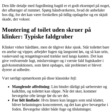
Den lille detalje med fugeåbning bagtil er et godt eksempel på noget,
der afhænger af rummet. Spørg håndværkeren, hvad de anbefaler
hos dig, for det kan være forskellen på tidlig opdagelse og en skjult
skade, der vokser.
Montering af toilet uden skruer på
klinker: Typiske faldgruber
Klinker virker hårdføre, men de tilgiver ikke sjusk. Står toilettet bare
en anelse og vipper, arbejder fugen sig langsomt løs, og så kan urin,
vaskevand og rengøringsvand trække ned langs kanten. Det kan
give vedvarende lugt, misfarvninger og i værste fald fugtskader i
gulvkonstruktionen, som først opdages, når problemet er blevet
dyrere at udbedre.
Vær særligt opmærksom på disse klassiske fejl:
Manglende affedtning
: Lim binder dårligt på sæberester og
kalkfilm, og toilettet kan slippe. Når det sker, kommer
bevægelse ofte længe før du ser det.
For lidt limflade
: Hvis limen kun lægges som små klatter,
bliver belastningen koncentreret, og det kan give bevægelse i
foden. Bevægelse slider både fuge og tilslutninger.