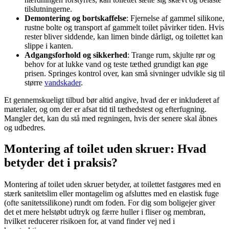
tilslutningerne.
Demontering og bortskaffelse
: Fjernelse af gammel silikone,
rustne bolte og transport af gammelt toilet påvirker tiden. Hvis
rester bliver siddende, kan limen binde dårligt, og toilettet kan
slippe i kanten.
Adgangsforhold og sikkerhed
: Trange rum, skjulte rør og
behov for at lukke vand og teste tæthed grundigt kan øge
prisen. Springes kontrol over, kan små sivninger udvikle sig til
større
vandskader
.
Et gennemskueligt tilbud bør altid angive, hvad der er inkluderet af
materialer, og om der er afsat tid til tæthedstest og efterfugning.
Mangler det, kan du stå med regningen, hvis der senere skal åbnes
og udbedres.
Montering af toilet uden skruer: Hvad
betyder det i praksis?
Montering af toilet uden skruer betyder, at toilettet fastgøres med en
stærk sanitetslim eller montagelim og afsluttes med en elastisk fuge
(ofte sanitetssilikone) rundt om foden. For dig som boligejer giver
det et mere helstøbt udtryk og færre huller i fliser og membran,
hvilket reducerer risikoen for, at vand finder vej ned i