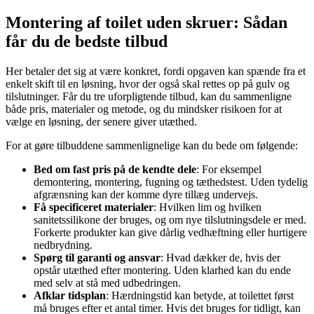
Montering af toilet uden skruer: Sådan
får du de bedste tilbud
Her betaler det sig at være konkret, fordi opgaven kan spænde fra et
enkelt skift til en løsning, hvor der også skal rettes op på gulv og
tilslutninger. Får du tre uforpligtende tilbud, kan du sammenligne
både pris, materialer og metode, og du mindsker risikoen for at
vælge en løsning, der senere giver utæthed.
For at gøre tilbuddene sammenlignelige kan du bede om følgende:
Bed om fast pris på de kendte dele
: For eksempel
demontering, montering, fugning og tæthedstest. Uden tydelig
afgrænsning kan der komme dyre tillæg undervejs.
Få specificeret materialer
: Hvilken lim og hvilken
sanitetssilikone der bruges, og om nye tilslutningsdele er med.
Forkerte produkter kan give dårlig vedhæftning eller hurtigere
nedbrydning.
Spørg til garanti og ansvar
: Hvad dækker de, hvis der
opstår utæthed efter montering. Uden klarhed kan du ende
med selv at stå med udbedringen.
Afklar tidsplan
: Hærdningstid kan betyde, at toilettet først
må bruges efter et antal timer. Hvis det bruges for tidligt, kan