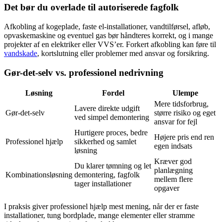
Det bør du overlade til autoriserede fagfolk
Afkobling af kogeplade, faste el-installationer, vandtilførsel, afløb,
opvaskemaskine og eventuel gas bør håndteres korrekt, og i mange
projekter af en elektriker eller VVS’er. Forkert afkobling kan føre til
vandskade
, kortslutning eller problemer med ansvar og forsikring.
Gør-det-selv vs. professionel nedrivning
Løsning
Fordel
Ulempe
Mere tidsforbrug,
Lavere direkte udgift
Gør-det-selv
større risiko og eget
ved simpel demontering
ansvar for fejl
Hurtigere proces, bedre
Højere pris end ren
Professionel hjælp
sikkerhed og samlet
egen indsats
løsning
Kræver god
Du klarer tømning og let
planlægning
Kombinationsløsning
demontering, fagfolk
mellem flere
tager installationer
opgaver
I praksis giver professionel hjælp mest mening, når der er faste
installationer, tung bordplade, mange elementer eller stramme