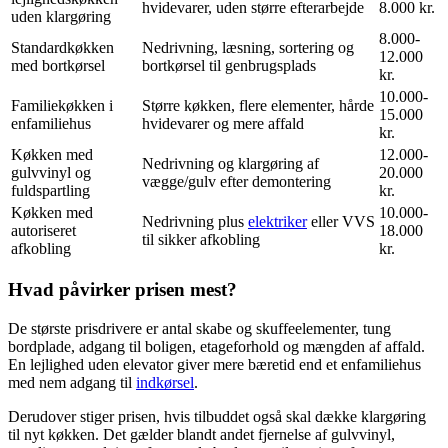
hvidevarer, uden større efterarbejde
8.000 kr.
uden klargøring
8.000-
Standardkøkken
Nedrivning, læsning, sortering og
12.000
med bortkørsel
bortkørsel til genbrugsplads
kr.
10.000-
Familiekøkken i
Større køkken, flere elementer, hårde
15.000
enfamiliehus
hvidevarer og mere affald
kr.
Køkken med
12.000-
Nedrivning og klargøring af
gulvvinyl og
20.000
vægge/gulv efter demontering
fuldspartling
kr.
Køkken med
10.000-
Nedrivning plus
elektriker
eller VVS
autoriseret
18.000
til sikker afkobling
afkobling
kr.
Hvad påvirker prisen mest?
De største prisdrivere er antal skabe og skuffeelementer, tung
bordplade, adgang til boligen, etageforhold og mængden af affald.
En lejlighed uden elevator giver mere bæretid end et enfamiliehus
med nem adgang til
indkørsel
.
Derudover stiger prisen, hvis tilbuddet også skal dække klargøring
til nyt køkken. Det gælder blandt andet fjernelse af gulvvinyl,