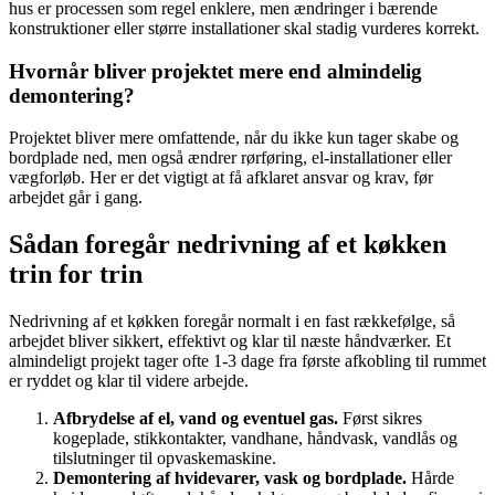
hus er processen som regel enklere, men ændringer i bærende
konstruktioner eller større installationer skal stadig vurderes korrekt.
Hvornår bliver projektet mere end almindelig
demontering?
Projektet bliver mere omfattende, når du ikke kun tager skabe og
bordplade ned, men også ændrer rørføring, el-installationer eller
vægforløb. Her er det vigtigt at få afklaret ansvar og krav, før
arbejdet går i gang.
Sådan foregår nedrivning af et køkken
trin for trin
Nedrivning af et køkken foregår normalt i en fast rækkefølge, så
arbejdet bliver sikkert, effektivt og klar til næste håndværker. Et
almindeligt projekt tager ofte 1-3 dage fra første afkobling til rummet
er ryddet og klar til videre arbejde.
Afbrydelse af el, vand og eventuel gas.
Først sikres
kogeplade, stikkontakter, vandhane, håndvask, vandlås og
tilslutninger til opvaskemaskine.
Demontering af hvidevarer, vask og bordplade.
Hårde