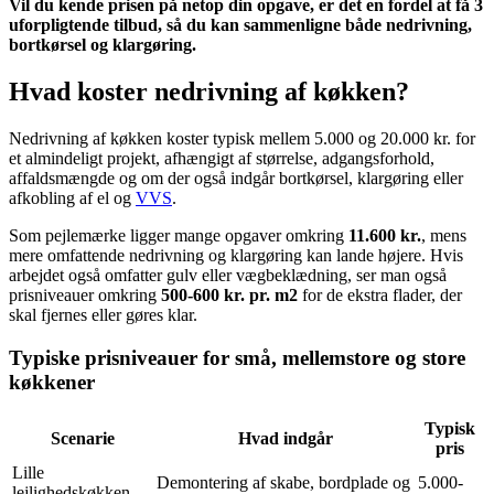
Vil du kende prisen på netop din opgave, er det en fordel at få 3
uforpligtende tilbud, så du kan sammenligne både nedrivning,
bortkørsel og klargøring.
Hvad koster nedrivning af køkken?
Nedrivning af køkken koster typisk mellem 5.000 og 20.000 kr. for
et almindeligt projekt, afhængigt af størrelse, adgangsforhold,
affaldsmængde og om der også indgår bortkørsel, klargøring eller
afkobling af el og
VVS
.
Som pejlemærke ligger mange opgaver omkring
11.600 kr.
, mens
mere omfattende nedrivning og klargøring kan lande højere. Hvis
arbejdet også omfatter gulv eller vægbeklædning, ser man også
prisniveauer omkring
500-600 kr. pr. m2
for de ekstra flader, der
skal fjernes eller gøres klar.
Typiske prisniveauer for små, mellemstore og store
køkkener
Typisk
Scenarie
Hvad indgår
pris
Lille
Demontering af skabe, bordplade og
5.000-
lejlighedskøkken