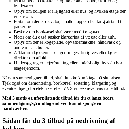
Mål længde på køkkenet og noter antal skabe, skuffer og
hvidevarer.
Oplys om boligen er i lejlighed eller hus, og hvilken etage der
er tale om.
Fortæl om der er elevator, smalle trapper eller lang afstand til
parkering.
Beskriv om bortkørsel skal være med i opgaven.
Noter om du også ønsker klargøring af vægge eller gulv.
Oplys om der er kogeplade, opvaskemaskine, håndvask og
andre installationer.
Afklar om køkkenet skal genbruges, bortgives eller køres
direkte som affald.
Undersøg regler i ejerforening eller andelsbolig, hvis du bor i
etageejendom.
Når du sammenligner tilbud, skal du ikke kun kigge på slutprisen.
Tjek også om demontering, bortkørsel, sortering, klargøring og
eventuel hjælp fra elektriker eller VVS er beskrevet ens i alle tilbud.
Med 3 gratis og uforpligtende tilbud får du et langt bedre
sammenligningsgrundlag end ved kun at spørge én
håndværker.
Sådan får du 3 tilbud på nedrivning af
køkken