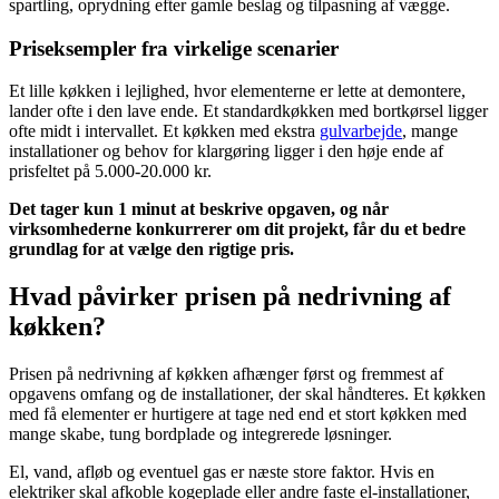
spartling, oprydning efter gamle beslag og tilpasning af vægge.
Priseksempler fra virkelige scenarier
Et lille køkken i lejlighed, hvor elementerne er lette at demontere,
lander ofte i den lave ende. Et standardkøkken med bortkørsel ligger
ofte midt i intervallet. Et køkken med ekstra
gulvarbejde
, mange
installationer og behov for klargøring ligger i den høje ende af
prisfeltet på 5.000-20.000 kr.
Det tager kun 1 minut at beskrive opgaven, og når
virksomhederne konkurrerer om dit projekt, får du et bedre
grundlag for at vælge den rigtige pris.
Hvad påvirker prisen på nedrivning af
køkken?
Prisen på nedrivning af køkken afhænger først og fremmest af
opgavens omfang og de installationer, der skal håndteres. Et køkken
med få elementer er hurtigere at tage ned end et stort køkken med
mange skabe, tung bordplade og integrerede løsninger.
El, vand, afløb og eventuel gas er næste store faktor. Hvis en
elektriker skal afkoble kogeplade eller andre faste el-installationer,