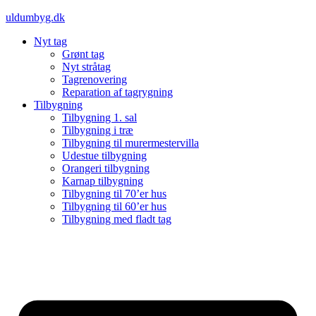
Videre
uldumbyg.dk
til
Nyt tag
indhold
Grønt tag
Nyt stråtag
Tagrenovering
Reparation af tagrygning
Tilbygning
Tilbygning 1. sal
Tilbygning i træ
Tilbygning til murermestervilla
Udestue tilbygning
Orangeri tilbygning
Karnap tilbygning
Tilbygning til 70’er hus
Tilbygning til 60’er hus
Tilbygning med fladt tag