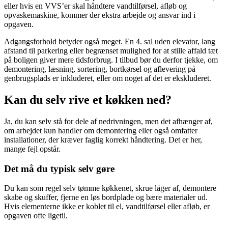
eller hvis en VVS’er skal håndtere vandtilførsel, afløb og
opvaskemaskine, kommer der ekstra arbejde og ansvar ind i
opgaven.
Adgangsforhold betyder også meget. En 4. sal uden elevator, lang
afstand til parkering eller begrænset mulighed for at stille affald tæt
på boligen giver mere tidsforbrug. I tilbud bør du derfor tjekke, om
demontering, læsning, sortering, bortkørsel og aflevering på
genbrugsplads er inkluderet, eller om noget af det er ekskluderet.
Kan du selv rive et køkken ned?
Ja, du kan selv stå for dele af nedrivningen, men det afhænger af,
om arbejdet kun handler om demontering eller også omfatter
installationer, der kræver faglig korrekt håndtering. Det er her,
mange fejl opstår.
Det må du typisk selv gøre
Du kan som regel selv tømme køkkenet, skrue låger af, demontere
skabe og skuffer, fjerne en løs bordplade og bære materialer ud.
Hvis elementerne ikke er koblet til el, vandtilførsel eller afløb, er
opgaven ofte ligetil.