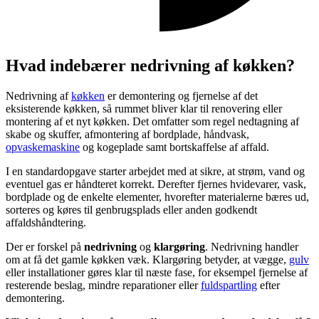
Hvad indebærer nedrivning af køkken?
Nedrivning af
køkken
er demontering og fjernelse af det
eksisterende køkken, så rummet bliver klar til renovering eller
montering af et nyt køkken. Det omfatter som regel nedtagning af
skabe og skuffer, afmontering af bordplade, håndvask,
opvaskemaskine
og kogeplade samt bortskaffelse af affald.
I en standardopgave starter arbejdet med at sikre, at strøm, vand og
eventuel gas er håndteret korrekt. Derefter fjernes hvidevarer, vask,
bordplade og de enkelte elementer, hvorefter materialerne bæres ud,
sorteres og køres til genbrugsplads eller anden godkendt
affaldshåndtering.
Der er forskel på
nedrivning
og
klargøring
. Nedrivning handler
om at få det gamle køkken væk. Klargøring betyder, at vægge,
gulv
eller installationer gøres klar til næste fase, for eksempel fjernelse af
resterende beslag, mindre reparationer eller
fuldspartling
efter
demontering.