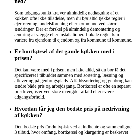
ned?
Som udgangspunkt kræver almindelig nedtagning af et
køkken ofte ikke tilladelse, men du bør altid tjekke regler i
ejerforening, andelsforening eller kommune ved større
ændringer. Der er forskel på almindelig demontering og
ændring af vægge eller installationer. Lokale regler kan
variere fra ejendom til ejendom og fra kommune til kommune.
Er bortkørsel af det gamle køkken med i
prisen?
Det kan være med i prisen, men ikke altid, så du bør få det
specificeret i tilbuddet sammen med sortering, læsning og
aflevering på genbrugsplads. Affaldssortering og genbrug kan
ændre både pris og arbejdsgang. Bortkørsel er ofte en separat
prisdriver, især ved store mængder affald eller svære
adgangsforhold.
Hvordan får jeg den bedste pris på nedrivning
af køkken?
Den bedste pris får du typisk ved at indhente og sammenligne
3 tilbud, hvor omfang, bortkørsel og klargøring er beskrevet