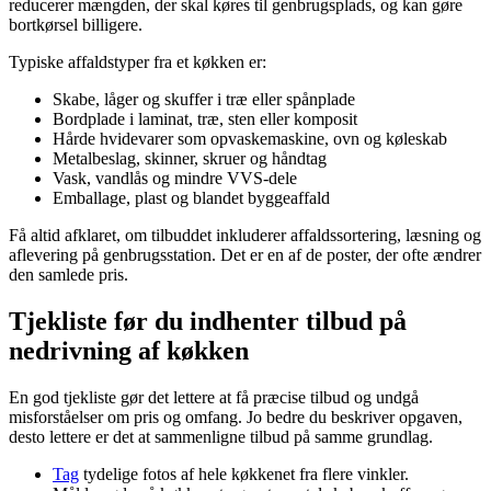
reducerer mængden, der skal køres til genbrugsplads, og kan gøre
bortkørsel billigere.
Typiske affaldstyper fra et køkken er:
Skabe, låger og skuffer i træ eller spånplade
Bordplade i laminat, træ, sten eller komposit
Hårde hvidevarer som opvaskemaskine, ovn og køleskab
Metalbeslag, skinner, skruer og håndtag
Vask, vandlås og mindre VVS-dele
Emballage, plast og blandet byggeaffald
Få altid afklaret, om tilbuddet inkluderer affaldssortering, læsning og
aflevering på genbrugsstation. Det er en af de poster, der ofte ændrer
den samlede pris.
Tjekliste før du indhenter tilbud på
nedrivning af køkken
En god tjekliste gør det lettere at få præcise tilbud og undgå
misforståelser om pris og omfang. Jo bedre du beskriver opgaven,
desto lettere er det at sammenligne tilbud på samme grundlag.
Tag
tydelige fotos af hele køkkenet fra flere vinkler.