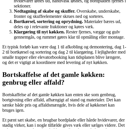
hvidevarer løftes ud, håndvask løsnes, og bordpladen fjernes i
sektioner.
Nedtagning af skabe og skuffer.
Overskabe, underskabe,
fronter og skuffeelementer skrues ned og sorteres.
Bortkørsel, sortering og oprydning.
Materialer bæres ud,
deles op i relevante fraktioner og køres væk.
Klargøring til nyt køkken.
Rester fjernes, vægge og gulv
gennemgås, og rummet gøres klar til opmåling eller montage.
Et typisk forløb kan være dag 1 til afkobling og demontering, dag 1-
2 til bortkørsel og sortering og dag 2 til klargøring. I lejligheder med
smalle trapper eller elevatorbooking kan tidsplanen blive længere,
og det er vigtigt at koordinere med levering af nyt køkken.
Bortskaffelse af det gamle køkken:
genbrug eller affald?
Bortskaffelse af det gamle køkken kan enten ske som genbrug,
bortgivning eller affald, afhængigt af stand og materialer. Det kan
sænke både pris og affaldsmængde, hvis dele af køkkenet kan
bruges igen.
Et pænt sæt skabe, en brugbar bordplade eller hårde hvidevarer, der
stadig virker, kan i nogle tilfælde gives væk eller sælges videre. Det