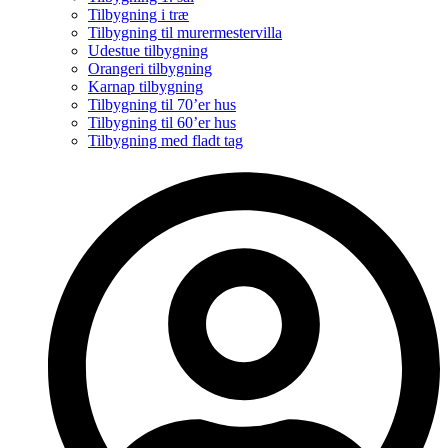
Tilbygning i træ
Tilbygning til murermestervilla
Udestue tilbygning
Orangeri tilbygning
Karnap tilbygning
Tilbygning til 70’er hus
Tilbygning til 60’er hus
Tilbygning med fladt tag