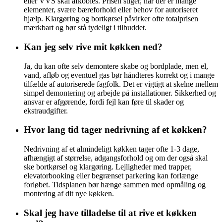
eller VVS skal afkobles. Prisen stiger, når der er mange
elementer, svære bæreforhold eller behov for autoriseret
hjælp. Klargøring og bortkørsel påvirker ofte totalprisen
mærkbart og bør stå tydeligt i tilbuddet.
Kan jeg selv rive mit køkken ned?
Ja, du kan ofte selv demontere skabe og bordplade, men el,
vand, afløb og eventuel gas bør håndteres korrekt og i mange
tilfælde af autoriserede fagfolk. Det er vigtigt at skelne mellem
simpel demontering og arbejde på installationer. Sikkerhed og
ansvar er afgørende, fordi fejl kan føre til skader og
ekstraudgifter.
Hvor lang tid tager nedrivning af et køkken?
Nedrivning af et almindeligt køkken tager ofte 1-3 dage,
afhængigt af størrelse, adgangsforhold og om der også skal
ske bortkørsel og klargøring. Lejligheder med trapper,
elevatorbooking eller begrænset parkering kan forlænge
forløbet. Tidsplanen bør hænge sammen med opmåling og
montering af dit nye køkken.
Skal jeg have tilladelse til at rive et køkken