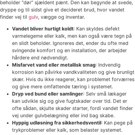
beholder “dør” sjældent pænt. Den kan begynde at svede,
dryppe og til sidst give et decideret brud, hvor vandet
finder vej til
gulv
, vægge og inventar.
Vandet bliver hurtigt koldt
: Kan skyldes defekt
varmelegeme eller kalk, men kan også være tegn på
en slidt beholder. Ignoreres det, ender du ofte med
svingende komfort og en installation, der arbejder
hårdere end nødvendigt.
Misfarvet vand eller metallisk smag
: Indvendig
korrosion kan påvirke vandkvaliteten og give brunligt
skær. Hvis du ikke reagerer, kan problemet forværres
og give mere omfattende tæring i systemet.
Dryp ved bund eller samlinger
: Selv små lækager
kan udvikle sig og give fugtskader over tid. Det er
ofte sådan, skjulte skader starter, fordi vandet finder
vej under gulvbelægning eller ind bag skabe.
Hyppig udløsning fra sikkerhedsventil
: Kan pege på
trykproblemer eller kalk, som belaster systemet.