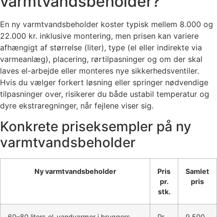
varmtvandsbeholder?
En ny varmtvandsbeholder koster typisk mellem 8.000 og
22.000 kr. inklusive montering, men prisen kan variere
afhængigt af størrelse (liter), type (el eller indirekte via
varmeanlæg), placering, rørtilpasninger og om der skal
laves el-arbejde eller monteres nye sikkerhedsventiler.
Hvis du vælger forkert løsning eller springer nødvendige
tilpasninger over, risikerer du både ustabil temperatur og
dyre ekstraregninger, når fejlene viser sig.
Konkrete priseksempler på ny
varmtvandsbeholder
Ny varmtvandsbeholder
Pris
Samlet
pr.
pris
stk.
60–80 liters el-vandvarmer i bryggers,
Pr.
9.500