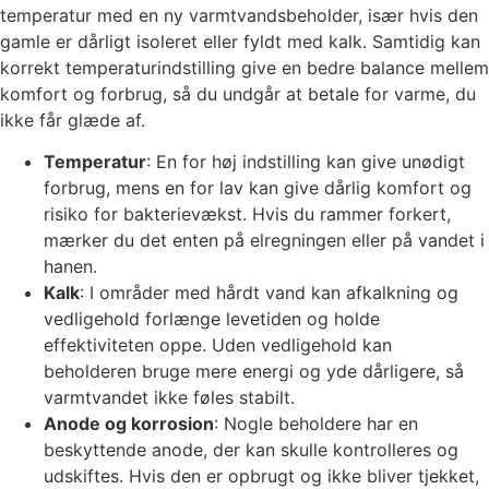
temperatur med en ny varmtvandsbeholder, især hvis den
gamle er dårligt isoleret eller fyldt med kalk. Samtidig kan
korrekt temperaturindstilling give en bedre balance mellem
komfort og forbrug, så du undgår at betale for varme, du
ikke får glæde af.
Temperatur
: En for høj indstilling kan give unødigt
forbrug, mens en for lav kan give dårlig komfort og
risiko for bakterievækst. Hvis du rammer forkert,
mærker du det enten på elregningen eller på vandet i
hanen.
Kalk
: I områder med hårdt vand kan afkalkning og
vedligehold forlænge levetiden og holde
effektiviteten oppe. Uden vedligehold kan
beholderen bruge mere energi og yde dårligere, så
varmtvandet ikke føles stabilt.
Anode og korrosion
: Nogle beholdere har en
beskyttende anode, der kan skulle kontrolleres og
udskiftes. Hvis den er opbrugt og ikke bliver tjekket,