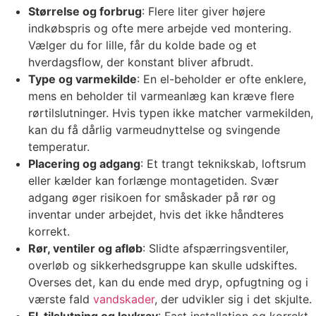
Størrelse og forbrug
: Flere liter giver højere
indkøbspris og ofte mere arbejde ved montering.
Vælger du for lille, får du kolde bade og et
hverdagsflow, der konstant bliver afbrudt.
Type og varmekilde
: En el-beholder er ofte enklere,
mens en beholder til varmeanlæg kan kræve flere
rørtilslutninger. Hvis typen ikke matcher varmekilden,
kan du få dårlig varmeudnyttelse og svingende
temperatur.
Placering og adgang
: Et trangt teknikskab, loftsrum
eller kælder kan forlænge montagetiden. Svær
adgang øger risikoen for småskader på rør og
inventar under arbejdet, hvis det ikke håndteres
korrekt.
Rør, ventiler og afløb
: Slidte afspærringsventiler,
overløb og sikkerhedsgruppe kan skulle udskiftes.
Overses det, kan du ende med dryp, opfugtning og i
værste fald
vandskader
, der udvikler sig i det skjulte.