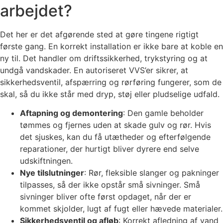
arbejdet?
Det her er det afgørende sted at gøre tingene rigtigt
første gang. En korrekt installation er ikke bare at koble en
ny til. Det handler om driftssikkerhed, trykstyring og at
undgå vandskader. En autoriseret VVS’er sikrer, at
sikkerhedsventil, afspærring og rørføring fungerer, som de
skal, så du ikke står med dryp, støj eller pludselige udfald.
Aftapning og demontering
: Den gamle beholder
tømmes og fjernes uden at skade gulv og rør. Hvis
det sjuskes, kan du få utætheder og efterfølgende
reparationer, der hurtigt bliver dyrere end selve
udskiftningen.
Nye tilslutninger
: Rør, fleksible slanger og pakninger
tilpasses, så der ikke opstår små sivninger. Små
sivninger bliver ofte først opdaget, når der er
kommet skjolder, lugt af fugt eller hævede materialer.
Sikkerhedsventil og afløb
: Korrekt afledning af vand