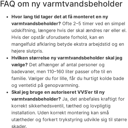
FAQ om ny varmtvandsbeholder
Hvor lang tid tager det at få monteret en ny
varmtvandsbeholder?
Ofte 2–5 timer ved en simpel
udskiftning, længere hvis der skal ændres rør eller el.
Hvis der opstår uforudsete forhold, kan en
mangelfuld afklaring betyde ekstra arbejdstid og en
højere slutpris.
Hvilken størrelse ny varmtvandsbeholder skal jeg
vælge?
Det afhænger af antal personer og
badevaner, men 110–160 liter passer ofte til en
familie. Vælger du for lille, får du hurtigt kolde bade
og ventetid på genopvarmning.
Skal jeg bruge en autoriseret VVS’er til ny
varmtvandsbeholder?
Ja, det anbefales kraftigt for
korrekt sikkerhedsventil, tæthed og lovpligtig
installation. Uden korrekt montering kan små
utætheder og forkert trykstyring udvikle sig til større
skader.