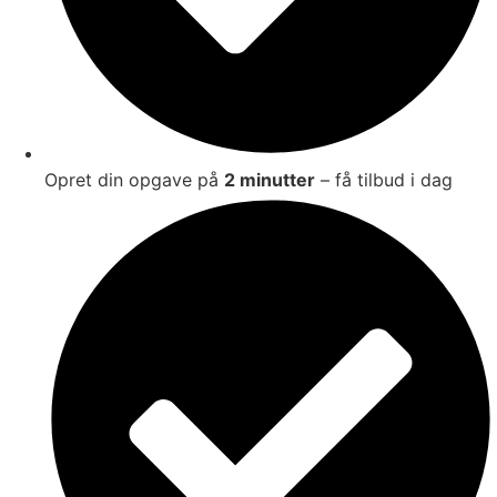
Opret din opgave på
2 minutter
– få tilbud i dag