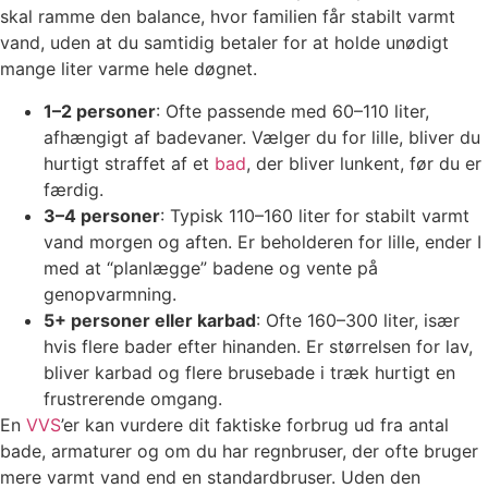
skal ramme den balance, hvor familien får stabilt varmt
vand, uden at du samtidig betaler for at holde unødigt
mange liter varme hele døgnet.
1–2 personer
: Ofte passende med 60–110 liter,
afhængigt af badevaner. Vælger du for lille, bliver du
hurtigt straffet af et
bad
, der bliver lunkent, før du er
færdig.
3–4 personer
: Typisk 110–160 liter for stabilt varmt
vand morgen og aften. Er beholderen for lille, ender I
med at “planlægge” badene og vente på
genopvarmning.
5+ personer eller karbad
: Ofte 160–300 liter, især
hvis flere bader efter hinanden. Er størrelsen for lav,
bliver karbad og flere brusebade i træk hurtigt en
frustrerende omgang.
En
VVS
’er kan vurdere dit faktiske forbrug ud fra antal
bade, armaturer og om du har regnbruser, der ofte bruger
mere varmt vand end en standardbruser. Uden den