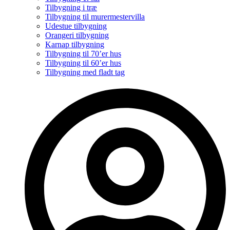
Tilbygning i træ
Tilbygning til murermestervilla
Udestue tilbygning
Orangeri tilbygning
Karnap tilbygning
Tilbygning til 70’er hus
Tilbygning til 60’er hus
Tilbygning med fladt tag