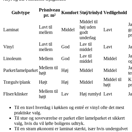
Prisniveau
Gulvtype
Komfort
Støj/trinlyd
Vedligehold
pr. m²
Middel til
Ja
Lavt til
høj uden
Laminat
Middel
Lavt
g
mellem
godt
p
underlag
Lavt til
Lav til
Vinyl
God
Lavt
Ja
mellem
middel
Lav til
Ja
Linoleum
Mellem
God
Middel
middel
o
Mellem til
J
Parket/lamelparket
Høj
Middel
Middel
højt
t
Middel til
K
Trægulv/plank
Højt
Høj
Middel
højt
p
Mellem til
Fliser/klinker
Lav
Høj rumlyd
Lavt
Ja
højt
Til en travl hverdag i køkken og entré er vinyl ofte det mest
praktiske valg.
Til stue og soveværelse er parket eller lamelparket et sikkert
valg, hvis du vil løfte boligens udtryk.
Til en stram økonomi er laminat stærkt, især hvis undergulvet