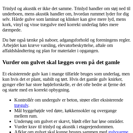
Trinlyd og akustik er ikke det samme. Trinlyd handler om støj ned til
underboen, mens akustik handler om, hvordan rummet lyder for dig
selv. Hårde gulve som laminat og klinker kan give mere lyd, mens
kork, vinyl og visse trægulve med korrekt underlag føles mere
dæmpede.
Du bør også tænke på naboer, adgangsforhold og foreningens regler.
Arbejdet kan kræve varsling, elevatorbeskyttelse, aftale om
affaldshåndtering og plan for materialer i opgangen.
Vurder om gulvet skal lægges oven på det gamle
Et eksisterende gulv kan i mange tilfælde bruges som underlag, men
kun hvis det er plant, stabilt og tørt. Hvis det gamle gulv knirker,
gynger eller har store højdeforskelle, er det ofte bedre at fjerne det
og starte med en korrekt opbygning.
Kontrollér om undergulv er beton, strøer eller eksisterende
trægulv
.
Mål byggehøjde ved døre, køkkensokler og overgange
mellem rum.
Undersøg om gulvet er skævt, blødt eller har løse områder.
Vurder krav til trinlyd og akustik i etageejendommen.
Afklar om gulvet skal kunne bruges sammen med
gulvvarme
.