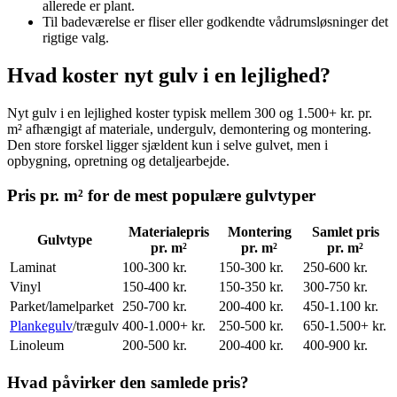
allerede er plant.
Til badeværelse er fliser eller godkendte vådrumsløsninger det
rigtige valg.
Hvad koster nyt gulv i en lejlighed?
Nyt gulv i en lejlighed koster typisk mellem 300 og 1.500+ kr. pr.
m² afhængigt af materiale, undergulv, demontering og montering.
Den store forskel ligger sjældent kun i selve gulvet, men i
opbygning, opretning og detaljearbejde.
Pris pr. m² for de mest populære gulvtyper
Materialepris
Montering
Samlet pris
Gulvtype
pr. m²
pr. m²
pr. m²
Laminat
100-300 kr.
150-300 kr.
250-600 kr.
Vinyl
150-400 kr.
150-350 kr.
300-750 kr.
Parket/lamelparket
250-700 kr.
200-400 kr.
450-1.100 kr.
Plankegulv
/trægulv
400-1.000+ kr.
250-500 kr.
650-1.500+ kr.
Linoleum
200-500 kr.
200-400 kr.
400-900 kr.
Hvad påvirker den samlede pris?