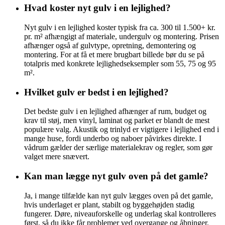
Hvad koster nyt gulv i en lejlighed?
Nyt gulv i en lejlighed koster typisk fra ca. 300 til 1.500+ kr.
pr. m² afhængigt af materiale, undergulv og montering. Prisen
afhænger også af gulvtype, opretning, demontering og
montering. For at få et mere brugbart billede bør du se på
totalpris med konkrete lejlighedseksempler som 55, 75 og 95
m².
Hvilket gulv er bedst i en lejlighed?
Det bedste gulv i en lejlighed afhænger af rum, budget og
krav til støj, men vinyl, laminat og parket er blandt de mest
populære valg. Akustik og trinlyd er vigtigere i lejlighed end i
mange huse, fordi underbo og naboer påvirkes direkte. I
vådrum gælder der særlige materialekrav og regler, som gør
valget mere snævert.
Kan man lægge nyt gulv oven på det gamle?
Ja, i mange tilfælde kan nyt gulv lægges oven på det gamle,
hvis underlaget er plant, stabilt og byggehøjden stadig
fungerer. Døre, niveauforskelle og underlag skal kontrolleres
først, så du ikke får problemer ved overgange og åbninger.