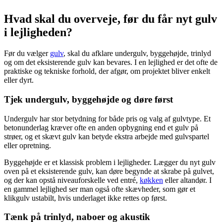
Hvad skal du overveje, før du får nyt gulv
i lejligheden?
Før du vælger
gulv
, skal du afklare undergulv, byggehøjde, trinlyd
og om det eksisterende gulv kan bevares. I en lejlighed er det ofte de
praktiske og tekniske forhold, der afgør, om projektet bliver enkelt
eller dyrt.
Tjek undergulv, byggehøjde og døre først
Undergulv har stor betydning for både pris og valg af gulvtype. Et
betonunderlag kræver ofte en anden opbygning end et gulv på
strøer, og et skævt gulv kan betyde ekstra arbejde med gulvspartel
eller opretning.
Byggehøjde er et klassisk problem i lejligheder. Lægger du nyt gulv
oven på et eksisterende gulv, kan døre begynde at skrabe på gulvet,
og der kan opstå niveauforskelle ved entré,
køkken
eller altandør. I
en gammel lejlighed ser man også ofte skævheder, som gør et
klikgulv ustabilt, hvis underlaget ikke rettes op først.
Tænk på trinlyd, naboer og akustik