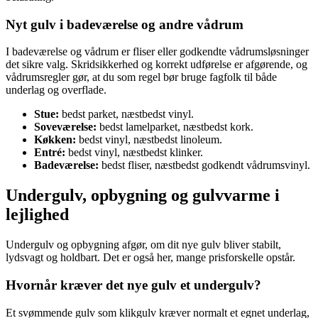
Nyt gulv i badeværelse og andre vådrum
I badeværelse og vådrum er fliser eller godkendte vådrumsløsninger
det sikre valg. Skridsikkerhed og korrekt udførelse er afgørende, og
vådrumsregler gør, at du som regel bør bruge fagfolk til både
underlag og overflade.
Stue:
bedst parket, næstbedst vinyl.
Soveværelse:
bedst lamelparket, næstbedst kork.
Køkken:
bedst vinyl, næstbedst linoleum.
Entré:
bedst vinyl, næstbedst klinker.
Badeværelse:
bedst fliser, næstbedst godkendt vådrumsvinyl.
Undergulv, opbygning og gulvvarme i
lejlighed
Undergulv og opbygning afgør, om dit nye gulv bliver stabilt,
lydsvagt og holdbart. Det er også her, mange prisforskelle opstår.
Hvornår kræver det nye gulv et undergulv?
Et svømmende gulv som klikgulv kræver normalt et egnet underlag,