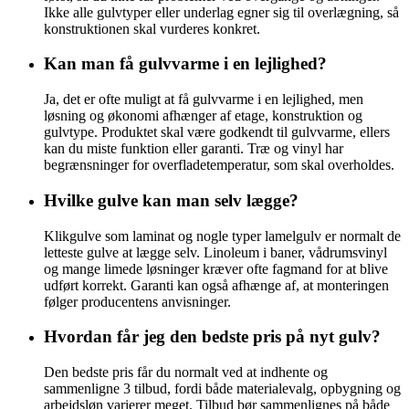
Ikke alle gulvtyper eller underlag egner sig til overlægning, så
konstruktionen skal vurderes konkret.
Kan man få gulvvarme i en lejlighed?
Ja, det er ofte muligt at få gulvvarme i en lejlighed, men
løsning og økonomi afhænger af etage, konstruktion og
gulvtype. Produktet skal være godkendt til gulvvarme, ellers
kan du miste funktion eller garanti. Træ og vinyl har
begrænsninger for overfladetemperatur, som skal overholdes.
Hvilke gulve kan man selv lægge?
Klikgulve som laminat og nogle typer lamelgulv er normalt de
letteste gulve at lægge selv. Linoleum i baner, vådrumsvinyl
og mange limede løsninger kræver ofte fagmand for at blive
udført korrekt. Garanti kan også afhænge af, at monteringen
følger producentens anvisninger.
Hvordan får jeg den bedste pris på nyt gulv?
Den bedste pris får du normalt ved at indhente og
sammenligne 3 tilbud, fordi både materialevalg, opbygning og
arbejdsløn varierer meget. Tilbud bør sammenlignes på både