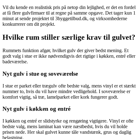
Vil du kende en realistisk pris på netop din lejlighed, er det en fordel
at få flere gulvfirmaer til at regne på samme opgave. Det tager kun 1
minut at sende projektet til 3byggetilbud.dk, og virksomhederne
konkurrerer om dit projekt.
Hvilke rum stiller særlige krav til gulvet?
Rummets funktion afgør, hvilket gulv der giver bedst mening. Et
godt valg i stue er ikke nødvendigvis det rigtige i køkken, entré eller
badeværelse.
Nyt gulv i stue og soveværelse
I stue er parket eller trægulv ofte bedste valg, mens vinyl er et stærkt
nummer to, hvis du vil have mindre vedligehold. I soveværelse er
komfort vigtig, så træ, lamelparket eller kork fungerer godt.
Nyt gulv i køkken og entré
I køkken og entré er slidstyrke og rengøring vigtigere. Vinyl er ofte
bedste valg, mens laminat kan være næstbedst, hvis du vil holde
prisen nede. Her skal gulvet kunne tåle vandstænk, grus og daglig
belastning.