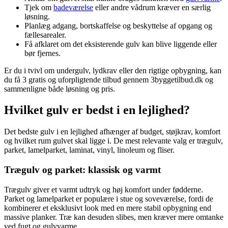
Tjek om
badeværelse
eller andre vådrum kræver en særlig
løsning.
Planlæg adgang, bortskaffelse og beskyttelse af opgang og
fællesarealer.
Få afklaret om det eksisterende gulv kan blive liggende eller
bør fjernes.
Er du i tvivl om undergulv, lydkrav eller den rigtige opbygning, kan
du få 3 gratis og uforpligtende tilbud gennem 3byggetilbud.dk og
sammenligne både løsning og pris.
Hvilket gulv er bedst i en lejlighed?
Det bedste gulv i en lejlighed afhænger af budget, støjkrav, komfort
og hvilket rum gulvet skal ligge i. De mest relevante valg er trægulv,
parket, lamelparket, laminat, vinyl, linoleum og fliser.
Trægulv og parket: klassisk og varmt
Trægulv giver et varmt udtryk og høj komfort under fødderne.
Parket og lamelparket er populære i stue og soveværelse, fordi de
kombinerer et eksklusivt look med en mere stabil opbygning end
massive planker. Træ kan desuden slibes, men kræver mere omtanke
ved fugt og gulvvarme.