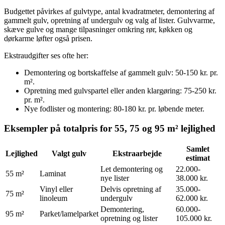
Budgettet påvirkes af gulvtype, antal kvadratmeter, demontering af
gammelt gulv, opretning af undergulv og valg af lister. Gulvvarme,
skæve gulve og mange tilpasninger omkring rør, køkken og
dørkarme løfter også prisen.
Ekstraudgifter ses ofte her:
Demontering og bortskaffelse af gammelt gulv: 50-150 kr. pr.
m².
Opretning med gulvspartel eller anden klargøring: 75-250 kr.
pr. m².
Nye fodlister og montering: 80-180 kr. pr. løbende meter.
Eksempler på totalpris for 55, 75 og 95 m² lejlighed
Samlet
Lejlighed
Valgt gulv
Ekstraarbejde
estimat
Let demontering og
22.000-
55 m²
Laminat
nye lister
38.000 kr.
Vinyl eller
Delvis opretning af
35.000-
75 m²
linoleum
undergulv
62.000 kr.
Demontering,
60.000-
95 m²
Parket/lamelparket
opretning og lister
105.000 kr.