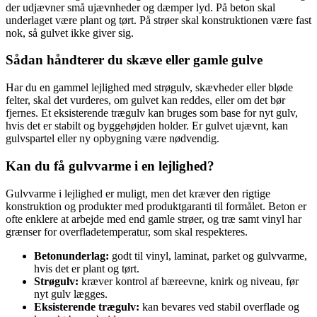
der udjævner små ujævnheder og dæmper lyd. På beton skal
underlaget være plant og tørt. På strøer skal konstruktionen være fast
nok, så gulvet ikke giver sig.
Sådan håndterer du skæve eller gamle gulve
Har du en gammel lejlighed med strøgulv, skævheder eller bløde
felter, skal det vurderes, om gulvet kan reddes, eller om det bør
fjernes. Et eksisterende trægulv kan bruges som base for nyt gulv,
hvis det er stabilt og byggehøjden holder. Er gulvet ujævnt, kan
gulvspartel eller ny opbygning være nødvendig.
Kan du få gulvvarme i en lejlighed?
Gulvvarme i lejlighed er muligt, men det kræver den rigtige
konstruktion og produkter med produktgaranti til formålet. Beton er
ofte enklere at arbejde med end gamle strøer, og træ samt vinyl har
grænser for overfladetemperatur, som skal respekteres.
Betonunderlag:
godt til vinyl, laminat, parket og gulvvarme,
hvis det er plant og tørt.
Strøgulv:
kræver kontrol af bæreevne, knirk og niveau, før
nyt gulv lægges.
Eksisterende trægulv:
kan bevares ved stabil overflade og