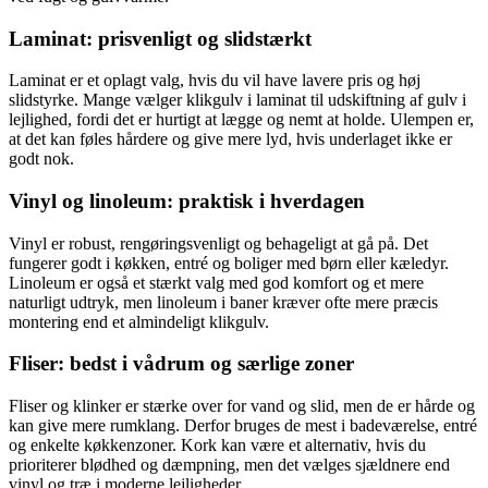
Laminat: prisvenligt og slidstærkt
Laminat er et oplagt valg, hvis du vil have lavere pris og høj
slidstyrke. Mange vælger klikgulv i laminat til udskiftning af gulv i
lejlighed, fordi det er hurtigt at lægge og nemt at holde. Ulempen er,
at det kan føles hårdere og give mere lyd, hvis underlaget ikke er
godt nok.
Vinyl og linoleum: praktisk i hverdagen
Vinyl er robust, rengøringsvenligt og behageligt at gå på. Det
fungerer godt i køkken, entré og boliger med børn eller kæledyr.
Linoleum er også et stærkt valg med god komfort og et mere
naturligt udtryk, men linoleum i baner kræver ofte mere præcis
montering end et almindeligt klikgulv.
Fliser: bedst i vådrum og særlige zoner
Fliser og klinker er stærke over for vand og slid, men de er hårde og
kan give mere rumklang. Derfor bruges de mest i badeværelse, entré
og enkelte køkkenzoner. Kork kan være et alternativ, hvis du
prioriterer blødhed og dæmpning, men det vælges sjældnere end
vinyl og træ i moderne lejligheder.