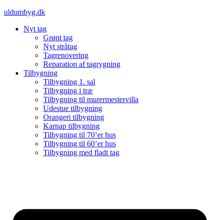
Videre
uldumbyg.dk
til
Nyt tag
indhold
Grønt tag
Nyt stråtag
Tagrenovering
Reparation af tagrygning
Tilbygning
Tilbygning 1. sal
Tilbygning i træ
Tilbygning til murermestervilla
Udestue tilbygning
Orangeri tilbygning
Karnap tilbygning
Tilbygning til 70’er hus
Tilbygning til 60’er hus
Tilbygning med fladt tag