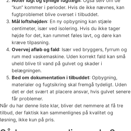
Notér lugt og synlige fugttegn
: Også selv om de
“kun” kommer i perioder. Hvis de ikke nævnes, kan
fugtproblemet blive overset i tilbuddet.
Mål loftshøjden
: En ny opbygning kan stjæle
centimeter, især ved isolering. Hvis du ikke tager
højde for det, kan rummet føles lavt, og døre kan
kræve tilpasning.
Overvej afløb og fald
: Især ved bryggers, fyrrum og
rum med vaskemaskine. Uden korrekt fald kan små
uheld blive til vand på gulvet og skader i
belægningen.
Bed om dokumentation i tilbuddet
: Opbygning,
materialer og fugtsikring skal fremgå tydeligt. Uden
det er det svært at placere ansvar, hvis gulvet senere
får problemer.
Når du har denne liste klar, bliver det nemmere at få tre
tilbud, der faktisk kan sammenlignes på kvalitet og
løsning, ikke kun på pris.