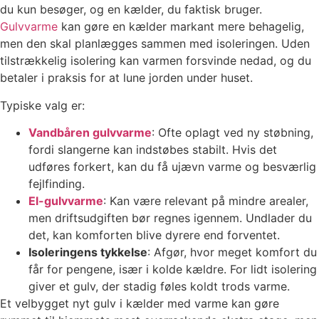
du kun besøger, og en kælder, du faktisk bruger.
Gulvvarme
kan gøre en kælder markant mere behagelig,
men den skal planlægges sammen med isoleringen. Uden
tilstrækkelig isolering kan varmen forsvinde nedad, og du
betaler i praksis for at lune jorden under huset.
Typiske valg er:
Vandbåren gulvvarme
: Ofte oplagt ved ny støbning,
fordi slangerne kan indstøbes stabilt. Hvis det
udføres forkert, kan du få ujævn varme og besværlig
fejlfinding.
El-gulvvarme
: Kan være relevant på mindre arealer,
men driftsudgiften bør regnes igennem. Undlader du
det, kan komforten blive dyrere end forventet.
Isoleringens tykkelse
: Afgør, hvor meget komfort du
får for pengene, især i kolde kældre. For lidt isolering
giver et gulv, der stadig føles koldt trods varme.
Et velbygget nyt gulv i kælder med varme kan gøre