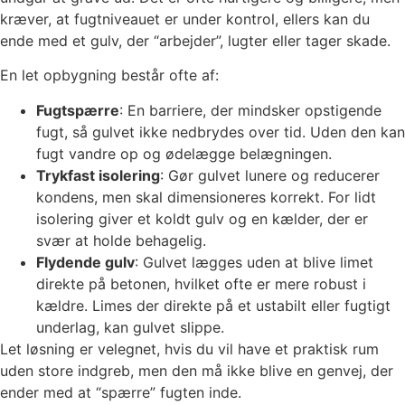
kræver, at fugtniveauet er under kontrol, ellers kan du
ende med et gulv, der “arbejder”, lugter eller tager skade.
En let opbygning består ofte af:
Fugtspærre
: En barriere, der mindsker opstigende
fugt, så gulvet ikke nedbrydes over tid. Uden den kan
fugt vandre op og ødelægge belægningen.
Trykfast isolering
: Gør gulvet lunere og reducerer
kondens, men skal dimensioneres korrekt. For lidt
isolering giver et koldt gulv og en kælder, der er
svær at holde behagelig.
Flydende gulv
: Gulvet lægges uden at blive limet
direkte på betonen, hvilket ofte er mere robust i
kældre. Limes der direkte på et ustabilt eller fugtigt
underlag, kan gulvet slippe.
Let løsning er velegnet, hvis du vil have et praktisk rum
uden store indgreb, men den må ikke blive en genvej, der
ender med at “spærre” fugten inde.