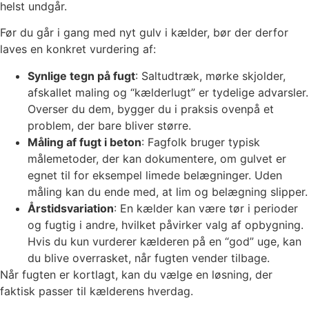
helst undgår.
Før du går i gang med nyt gulv i kælder, bør der derfor
laves en konkret vurdering af:
Synlige tegn på fugt
: Saltudtræk, mørke skjolder,
afskallet maling og “kælderlugt” er tydelige advarsler.
Overser du dem, bygger du i praksis ovenpå et
problem, der bare bliver større.
Måling af fugt i beton
: Fagfolk bruger typisk
målemetoder, der kan dokumentere, om gulvet er
egnet til for eksempel limede belægninger. Uden
måling kan du ende med, at lim og belægning slipper.
Årstidsvariation
: En kælder kan være tør i perioder
og fugtig i andre, hvilket påvirker valg af opbygning.
Hvis du kun vurderer kælderen på en “god” uge, kan
du blive overrasket, når fugten vender tilbage.
Når fugten er kortlagt, kan du vælge en løsning, der
faktisk passer til kælderens hverdag.