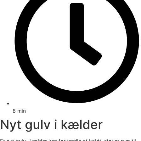
8 min
Nyt gulv i kælder
Et nyt gulv i kælder kan forvandle et koldt, støvet rum til