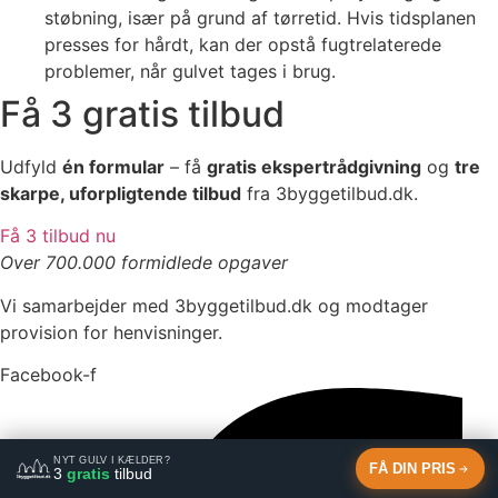
støbning, især på grund af tørretid. Hvis tidsplanen
presses for hårdt, kan der opstå fugtrelaterede
problemer, når gulvet tages i brug.
Få 3 gratis tilbud
Udfyld
én formular
– få
gratis ekspertrådgivning
og
tre
skarpe, uforpligtende tilbud
fra 3byggetilbud.dk.
Få 3 tilbud nu
Over 700.000 formidlede opgaver
Vi samarbejder med 3byggetilbud.dk og modtager
provision for henvisninger.
Facebook-f
NYT GULV I KÆLDER?
FÅ DIN PRIS
3
gratis
tilbud