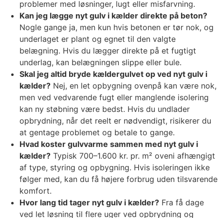
problemer med løsninger, lugt eller misfarvning.
Kan jeg lægge nyt gulv i kælder direkte på beton?
Nogle gange ja, men kun hvis betonen er tør nok, og
underlaget er plant og egnet til den valgte
belægning. Hvis du lægger direkte på et fugtigt
underlag, kan belægningen slippe eller bule.
Skal jeg altid bryde kældergulvet op ved nyt gulv i
kælder?
Nej, en let opbygning ovenpå kan være nok,
men ved vedvarende fugt eller manglende isolering
kan ny støbning være bedst. Hvis du undlader
opbrydning, når det reelt er nødvendigt, risikerer du
at gentage problemet og betale to gange.
Hvad koster gulvvarme sammen med nyt gulv i
kælder?
Typisk 700–1.600 kr. pr. m² oveni afhængigt
af type, styring og opbygning. Hvis isoleringen ikke
følger med, kan du få højere forbrug uden tilsvarende
komfort.
Hvor lang tid tager nyt gulv i kælder?
Fra få dage
ved let løsning til flere uger ved opbrydning og