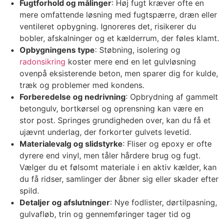
Fugtforhold og målinger
: Høj fugt kræver ofte en
mere omfattende løsning med fugtspærre, dræn eller
ventileret opbygning. Ignoreres det, risikerer du
bobler, afskalninger og et kælderrum, der føles klamt.
Opbygningens type
: Støbning, isolering og
radonsikring
koster mere end en let gulvløsning
ovenpå eksisterende beton, men sparer dig for kulde,
træk og problemer med kondens.
Forberedelse og nedrivning
: Opbrydning af gammelt
betongulv, bortkørsel og oprensning kan være en
stor post. Springes grundigheden over, kan du få et
ujævnt underlag, der forkorter gulvets levetid.
Materialevalg og slidstyrke
: Fliser og epoxy er ofte
dyrere end vinyl, men tåler hårdere brug og fugt.
Vælger du et følsomt materiale i en aktiv kælder, kan
du få ridser, samlinger der åbner sig eller skader efter
spild.
Detaljer og afslutninger
: Nye fodlister, dørtilpasning,
gulvafløb, trin og gennemføringer tager tid og