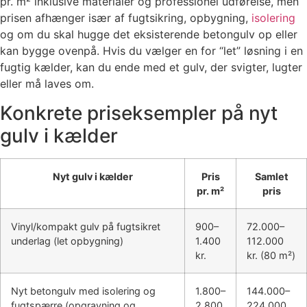
pr. m² inklusive materialer og professionel udførelse, men
prisen afhænger især af fugtsikring, opbygning,
isolering
og om du skal hugge det eksisterende betongulv op eller
kan bygge ovenpå. Hvis du vælger en for “let” løsning i en
fugtig kælder, kan du ende med et gulv, der svigter, lugter
eller må laves om.
Konkrete priseksempler på nyt
gulv i kælder
Nyt gulv i kælder
Pris
Samlet
pr. m²
pris
Vinyl/kompakt gulv på fugtsikret
900–
72.000–
underlag (let opbygning)
1.400
112.000
kr.
kr. (80 m²)
Nyt betongulv med isolering og
1.800–
144.000–
fugtspærre (opgravning og
2.800
224.000