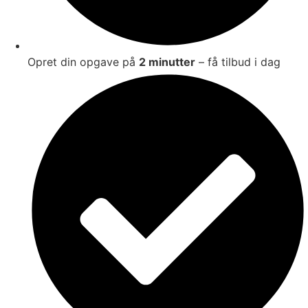
Opret din opgave på
2 minutter
– få tilbud i dag