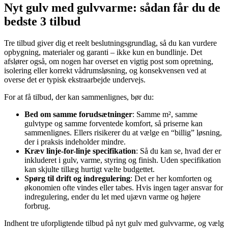
Nyt gulv med gulvvarme: sådan får du de
bedste 3 tilbud
Tre tilbud giver dig et reelt beslutningsgrundlag, så du kan vurdere
opbygning, materialer og garanti – ikke kun en bundlinje. Det
afslører også, om nogen har overset en vigtig post som opretning,
isolering eller korrekt vådrumsløsning, og konsekvensen ved at
overse det er typisk ekstraarbejde undervejs.
For at få tilbud, der kan sammenlignes, bør du:
Bed om samme forudsætninger
: Samme m², samme
gulvtype og samme forventede komfort, så priserne kan
sammenlignes. Ellers risikerer du at vælge en “billig” løsning,
der i praksis indeholder mindre.
Kræv linje-for-linje specifikation
: Så du kan se, hvad der er
inkluderet i gulv, varme, styring og finish. Uden specifikation
kan skjulte tillæg hurtigt vælte budgettet.
Spørg til drift og indregulering
: Det er her komforten og
økonomien ofte vindes eller tabes. Hvis ingen tager ansvar for
indregulering, ender du let med ujævn varme og højere
forbrug.
Indhent tre uforpligtende tilbud på nyt gulv med gulvvarme, og vælg