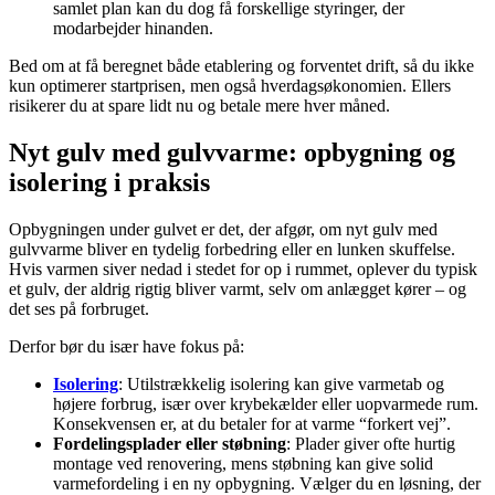
samlet plan kan du dog få forskellige styringer, der
modarbejder hinanden.
Bed om at få beregnet både etablering og forventet drift, så du ikke
kun optimerer startprisen, men også hverdagsøkonomien. Ellers
risikerer du at spare lidt nu og betale mere hver måned.
Nyt gulv med gulvvarme: opbygning og
isolering i praksis
Opbygningen under gulvet er det, der afgør, om nyt gulv med
gulvvarme bliver en tydelig forbedring eller en lunken skuffelse.
Hvis varmen siver nedad i stedet for op i rummet, oplever du typisk
et gulv, der aldrig rigtig bliver varmt, selv om anlægget kører – og
det ses på forbruget.
Derfor bør du især have fokus på:
Isolering
: Utilstrækkelig isolering kan give varmetab og
højere forbrug, især over krybekælder eller uopvarmede rum.
Konsekvensen er, at du betaler for at varme “forkert vej”.
Fordelingsplader eller støbning
: Plader giver ofte hurtig
montage ved renovering, mens støbning kan give solid
varmefordeling i en ny opbygning. Vælger du en løsning, der