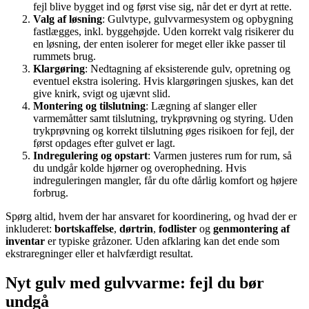
fejl blive bygget ind og først vise sig, når det er dyrt at rette.
Valg af løsning
: Gulvtype, gulvvarmesystem og opbygning
fastlægges, inkl. byggehøjde. Uden korrekt valg risikerer du
en løsning, der enten isolerer for meget eller ikke passer til
rummets brug.
Klargøring
: Nedtagning af eksisterende gulv, opretning og
eventuel ekstra isolering. Hvis klargøringen sjuskes, kan det
give knirk, svigt og ujævnt slid.
Montering og tilslutning
: Lægning af slanger eller
varmemåtter samt tilslutning, trykprøvning og styring. Uden
trykprøvning og korrekt tilslutning øges risikoen for fejl, der
først opdages efter gulvet er lagt.
Indregulering og opstart
: Varmen justeres rum for rum, så
du undgår kolde hjørner og overophedning. Hvis
indreguleringen mangler, får du ofte dårlig komfort og højere
forbrug.
Spørg altid, hvem der har ansvaret for koordinering, og hvad der er
inkluderet:
bortskaffelse
,
dørtrin
,
fodlister
og
genmontering af
inventar
er typiske gråzoner. Uden afklaring kan det ende som
ekstraregninger eller et halvfærdigt resultat.
Nyt gulv med gulvvarme: fejl du bør
undgå