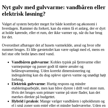
Nyt gulv med gulvvarme: vandbåren eller
elektrisk løsning?
Valget af system betyder meget for både komfort og økonomi i
hverdagen. Rammer du forkert, kan du enten få et anlæg, der er dyrt
at holde kørende, eller et rum, der ikke varmer op, når du har brug
for det.
Overordnet afhænger det af husets varmekilde, areal og hvor ofte
rummet bruges. Et lille gæstetoilet kan være oplagt med el, mens en
hel stue ofte bedst løses med vand.
Vandbåren gulvvarme
: Kobles typisk på fjernvarme eller
varmepumpe og passer godt til større arealer og
helårsopvarmning. Uden korrekt dimensionering og
indregulering kan du dog opleve ujævn varme og unødigt højt
forbrug.
Elektrisk gulvvarme
: Hurtig respons og mindre
etableringsarbejde, men kan blive dyrere i drift ved store rum.
Hvis det bruges som primær varme på store flader, kan det
mærkes direkte på budgettet.
Hybrid i praksis
: Mange vælger vandbåren i opholdsrum og
el i små zoner som entré eller et mindre badeværelse. Uden en