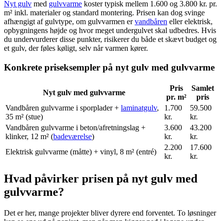
Nyt gulv
med
gulvvarme
koster typisk mellem 1.600 og 3.800 kr. pr.
m² inkl. materialer og standard montering. Prisen kan dog svinge
afhængigt af gulvtype, om gulvvarmen er
vandbåren
eller elektrisk,
opbygningens højde og hvor meget undergulvet skal udbedres. Hvis
du undervurderer disse punkter, risikerer du både et skævt budget og
et gulv, der føles køligt, selv når varmen kører.
Konkrete priseksempler på nyt gulv med gulvvarme
Pris
Samlet
Nyt gulv med gulvvarme
pr. m²
pris
Vandbåren gulvvarme i sporplader +
laminatgulv
,
1.700
59.500
35 m² (stue)
kr.
kr.
Vandbåren gulvvarme i beton/afretningslag +
3.600
43.200
klinker, 12 m² (
badeværelse
)
kr.
kr.
2.200
17.600
Elektrisk gulvvarme (måtte) + vinyl, 8 m² (entré)
kr.
kr.
Hvad påvirker prisen på nyt gulv med
gulvvarme?
Det er her, mange projekter bliver dyrere end forventet. To løsninger