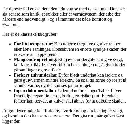
De dyreste fejl er sjældent dem, du kan se med det samme. De viser
sig senere som knirk, sprækker eller et varmesystem, der arbejder
hårdere end nødvendigt – og så rammer det både komfort og
økonomi.
Her er de klassiske faldgruber:
For høj temperatur
: Kan udtørre trægulve og give revner
eller åbne samlinger. Konsekvensen er ofte synlige skader, der
er svære at “lappe pænt”.
Manglende opretning
: Et ujævnt undergulv kan give svigt,
knirk og kliklyde. Over tid kan belastningen også give skader
på samlinger og overflade.
Forkert gulvunderlag
: Et for blødt underlag kan isolere og
gøre gulvvarmen mindre effektiv. Så skal du skrue op for at få
samme varme, og det kan ses på forbruget.
Ingen dokumentation
: Uden plan for slanger/kabler bliver
fremtidige reparationer og boring en risikosport. Et enkelt
fejlbor kan betyde, at gulvet skal åbnes for at udbedre skaden.
En god leverandør kan forklare, hvorfor netop din løsning er valgt,
og hvordan den kan serviceres senere. Det giver ro, når gulvet først
ligger der.