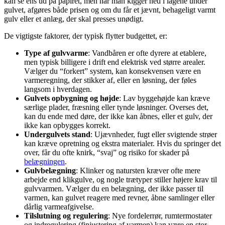
kan se ens ud på papiret, men når man kigger ned i lagene under
gulvet, afgøres både prisen og om du får et jævnt, behageligt varmt
gulv eller et anlæg, der skal presses unødigt.
De vigtigste faktorer, der typisk flytter budgettet, er:
Type af gulvvarme
: Vandbåren er ofte dyrere at etablere,
men typisk billigere i drift end elektrisk ved større arealer.
Vælger du “forkert” system, kan konsekvensen være en
varmeregning, der stikker af, eller en løsning, der føles
langsom i hverdagen.
Gulvets opbygning og højde
: Lav byggehøjde kan kræve
særlige plader, fræsning eller tynde løsninger. Overses det,
kan du ende med døre, der ikke kan åbnes, eller et gulv, der
ikke kan opbygges korrekt.
Undergulvets stand
: Ujævnheder, fugt eller svigtende strøer
kan kræve opretning og ekstra materialer. Hvis du springer det
over, får du ofte knirk, “svaj” og risiko for skader på
belægningen
.
Gulvbelægning
: Klinker og natursten kræver ofte mere
arbejde end klikgulve, og nogle trætyper stiller højere krav til
gulvvarmen. Vælger du en belægning, der ikke passer til
varmen, kan gulvet reagere med revner, åbne samlinger eller
dårlig varmeafgivelse.
Tilslutning og regulering
: Nye fordelerrør, rumtermostater
og indregulering (finjustering af varmen) kan være en stor