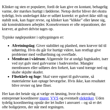
Klinker og sten er populære, fordi de kan give en kontant, behagelig
varme, der mærkes hurtigt i fødderne. Netop derfor bliver det ekstra
tydeligt, hvis underlaget ikke er udført korrekt: er gulvet ikke stift og
stabilt nok, kan fuger revne, og klinker kan “klikke” eller løsne sig,
når konstruktionen arbejder. Konsekvensen er ofte reparationer, der
kræver, at gulvet delvist tages op.
Typiske nøglepunkter i opbygningen er:
Afretningslag
: Giver stabilitet og planhed, men kræver tid til
udtørring. Hvis du går for hurtigt videre, kan restfugt give
problemer med vedhæftning og overflade.
Membran i vådrum
: Afgørende for at undgå fugtskader, især
ved nyt gulv med gulvvarme i badeværelse. Mangler
membranen eller udføres den forkert, kan vand trænge ned og
skabe skjulte skader.
Fliseklæb og fuge
: Skal være egnet til gulvvarme, så
materialerne kan optage bevægelse. Hvis ikke, kan resultatet
blive revner og løse fliser.
Her kan det betale sig at vælge en løsning, hvor én ansvarlig
entreprenør koordinerer
murer
,
VVS
og eventuelt
elektriker
. Uden
tydelig koordinering opstår der let huller i ansvaret – og så er det
ofte boligejeren, der står med regningen.