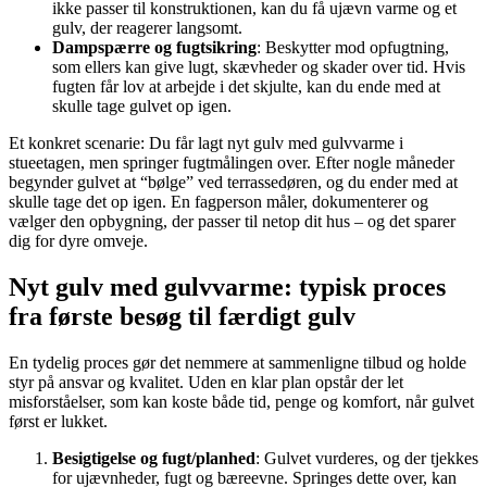
ikke passer til konstruktionen, kan du få ujævn varme og et
gulv, der reagerer langsomt.
Dampspærre og fugtsikring
: Beskytter mod opfugtning,
som ellers kan give lugt, skævheder og skader over tid. Hvis
fugten får lov at arbejde i det skjulte, kan du ende med at
skulle tage gulvet op igen.
Et konkret scenarie: Du får lagt nyt gulv med gulvvarme i
stueetagen, men springer fugtmålingen over. Efter nogle måneder
begynder gulvet at “bølge” ved terrassedøren, og du ender med at
skulle tage det op igen. En fagperson måler, dokumenterer og
vælger den opbygning, der passer til netop dit hus – og det sparer
dig for dyre omveje.
Nyt gulv med gulvvarme: typisk proces
fra første besøg til færdigt gulv
En tydelig proces gør det nemmere at sammenligne tilbud og holde
styr på ansvar og kvalitet. Uden en klar plan opstår der let
misforståelser, som kan koste både tid, penge og komfort, når gulvet
først er lukket.
Besigtigelse og fugt/planhed
: Gulvet vurderes, og der tjekkes
for ujævnheder, fugt og bæreevne. Springes dette over, kan