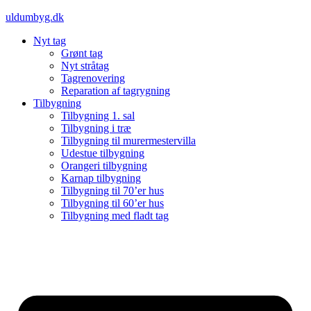
Videre
uldumbyg.dk
til
Nyt tag
indhold
Grønt tag
Nyt stråtag
Tagrenovering
Reparation af tagrygning
Tilbygning
Tilbygning 1. sal
Tilbygning i træ
Tilbygning til murermestervilla
Udestue tilbygning
Orangeri tilbygning
Karnap tilbygning
Tilbygning til 70’er hus
Tilbygning til 60’er hus
Tilbygning med fladt tag