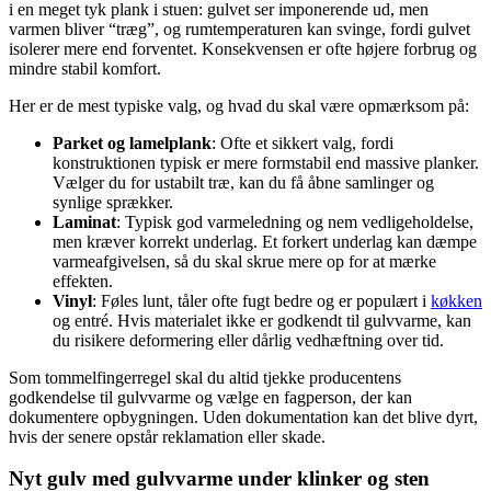
i en meget tyk plank i stuen: gulvet ser imponerende ud, men
varmen bliver “træg”, og rumtemperaturen kan svinge, fordi gulvet
isolerer mere end forventet. Konsekvensen er ofte højere forbrug og
mindre stabil komfort.
Her er de mest typiske valg, og hvad du skal være opmærksom på:
Parket og lamelplank
: Ofte et sikkert valg, fordi
konstruktionen typisk er mere formstabil end massive planker.
Vælger du for ustabilt træ, kan du få åbne samlinger og
synlige sprækker.
Laminat
: Typisk god varmeledning og nem vedligeholdelse,
men kræver korrekt underlag. Et forkert underlag kan dæmpe
varmeafgivelsen, så du skal skrue mere op for at mærke
effekten.
Vinyl
: Føles lunt, tåler ofte fugt bedre og er populært i
køkken
og entré. Hvis materialet ikke er godkendt til gulvvarme, kan
du risikere deformering eller dårlig vedhæftning over tid.
Som tommelfingerregel skal du altid tjekke producentens
godkendelse til gulvvarme og vælge en fagperson, der kan
dokumentere opbygningen. Uden dokumentation kan det blive dyrt,
hvis der senere opstår reklamation eller skade.
Nyt gulv med gulvvarme under klinker og sten