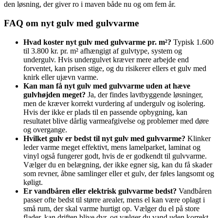
den løsning, der giver ro i maven både nu og om fem år.
FAQ om nyt gulv med gulvvarme
Hvad koster nyt gulv med gulvvarme pr. m²?
Typisk 1.600
til 3.800 kr. pr. m² afhængigt af gulvtype, system og
undergulv. Hvis undergulvet kræver mere arbejde end
forventet, kan prisen stige, og du risikerer ellers et gulv med
knirk eller ujævn varme.
Kan man få nyt gulv med gulvvarme uden at hæve
gulvhøjden meget?
Ja, der findes lavtbyggende løsninger,
men de kræver korrekt vurdering af undergulv og isolering.
Hvis der ikke er plads til en passende opbygning, kan
resultatet blive dårlig varmeafgivelse og problemer med døre
og overgange.
Hvilket gulv er bedst til nyt gulv med gulvvarme?
Klinker
leder varme meget effektivt, mens lamelparket, laminat og
vinyl også fungerer godt, hvis de er godkendt til gulvvarme.
Vælger du en belægning, der ikke egner sig, kan du få skader
som revner, åbne samlinger eller et gulv, der føles langsomt og
køligt.
Er vandbåren eller elektrisk gulvvarme bedst?
Vandbåren
passer ofte bedst til større arealer, mens el kan være oplagt i
små rum, der skal varme hurtigt op. Vælger du el på store
flader, kan driften blive dyr, og vælger du vand uden korrekt