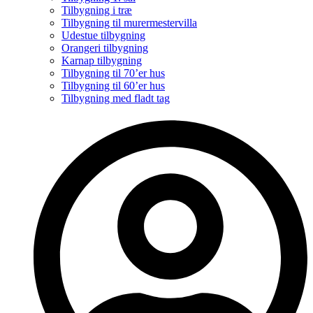
Tilbygning i træ
Tilbygning til murermestervilla
Udestue tilbygning
Orangeri tilbygning
Karnap tilbygning
Tilbygning til 70’er hus
Tilbygning til 60’er hus
Tilbygning med fladt tag