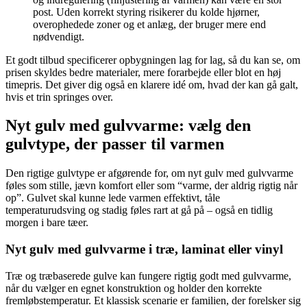
post. Uden korrekt styring risikerer du kolde hjørner,
overophedede zoner og et anlæg, der bruger mere end
nødvendigt.
Et godt tilbud specificerer opbygningen lag for lag, så du kan se, om
prisen skyldes bedre materialer, mere forarbejde eller blot en høj
timepris. Det giver dig også en klarere idé om, hvad der kan gå galt,
hvis et trin springes over.
Nyt gulv med gulvvarme: vælg den
gulvtype, der passer til varmen
Den rigtige gulvtype er afgørende for, om nyt gulv med gulvvarme
føles som stille, jævn komfort eller som “varme, der aldrig rigtig når
op”. Gulvet skal kunne lede varmen effektivt, tåle
temperaturudsving og stadig føles rart at gå på – også en tidlig
morgen i bare tæer.
Nyt gulv med gulvvarme i træ, laminat eller vinyl
Træ og træbaserede gulve kan fungere rigtig godt med gulvvarme,
når du vælger en egnet konstruktion og holder den korrekte
fremløbstemperatur. Et klassisk scenarie er familien, der forelsker sig