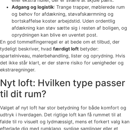
eller ekstra huller, der er svære at skjule pænt.
Adgang og logistik
: Trange trapper, møblerede rum
og behov for afdækning, støvafskærmning og
bortskaffelse koster arbejdstid. Uden ordentlig
afdækning kan støv sætte sig i resten af boligen, og
oprydningen kan blive en uventet post.
En god tommelfingerregel er at bede om et tilbud, der
tydeligt beskriver, hvad
færdigt loft
betyder:
spartelniveau, malerbehandling, lister og oprydning. Hvis
det ikke står klart, er der større risiko for uenigheder og
ekstraregninger.
Nyt loft: Hvilken type passer
til dit rum?
Valget af nyt loft har stor betydning for både komfort og
udtryk i hverdagen. Det rigtige loft kan få rummet til at
falde til ro visuelt og lydmæssigt, mens et forkert valg kan
efterlade dig med rumklang, synlige samlinger eller et