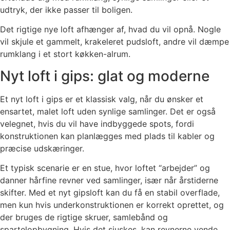
udtryk, der ikke passer til boligen.
Det rigtige nye loft afhænger af, hvad du vil opnå. Nogle
vil skjule et gammelt, krakeleret pudsloft, andre vil dæmpe
rumklang i et stort køkken-alrum.
Nyt loft i gips: glat og moderne
Et nyt loft i gips er et klassisk valg, når du ønsker et
ensartet, malet loft uden synlige samlinger. Det er også
velegnet, hvis du vil have indbyggede spots, fordi
konstruktionen kan planlægges med plads til kabler og
præcise udskæringer.
Et typisk scenarie er en stue, hvor loftet “arbejder” og
danner hårfine revner ved samlinger, især når årstiderne
skifter. Med et nyt gipsloft kan du få en stabil overflade,
men kun hvis underkonstruktionen er korrekt oprettet, og
der bruges de rigtige skruer, samlebånd og
spartelopbygning. Hvis det sjuskes, kan revnerne vende