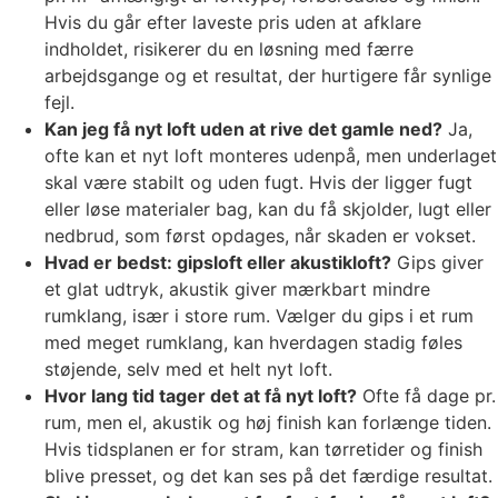
Hvis du går efter laveste pris uden at afklare
indholdet, risikerer du en løsning med færre
arbejdsgange og et resultat, der hurtigere får synlige
fejl.
Kan jeg få nyt loft uden at rive det gamle ned?
Ja,
ofte kan et nyt loft monteres udenpå, men underlaget
skal være stabilt og uden fugt. Hvis der ligger fugt
eller løse materialer bag, kan du få skjolder, lugt eller
nedbrud, som først opdages, når skaden er vokset.
Hvad er bedst: gipsloft eller akustikloft?
Gips giver
et glat udtryk, akustik giver mærkbart mindre
rumklang, især i store rum. Vælger du gips i et rum
med meget rumklang, kan hverdagen stadig føles
støjende, selv med et helt nyt loft.
Hvor lang tid tager det at få nyt loft?
Ofte få dage pr.
rum, men el, akustik og høj finish kan forlænge tiden.
Hvis tidsplanen er for stram, kan tørretider og finish
blive presset, og det kan ses på det færdige resultat.