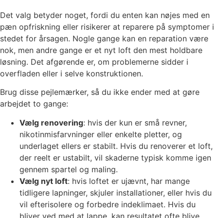
Det valg betyder noget, fordi du enten kan nøjes med en
pæn opfriskning eller risikerer at reparere på symptomer i
stedet for årsagen. Nogle gange kan en reparation være
nok, men andre gange er et nyt loft den mest holdbare
løsning. Det afgørende er, om problemerne sidder i
overfladen eller i selve konstruktionen.
Brug disse pejlemærker, så du ikke ender med at gøre
arbejdet to gange:
Vælg renovering
: hvis der kun er små revner,
nikotinmisfarvninger eller enkelte pletter, og
underlaget ellers er stabilt. Hvis du renoverer et loft,
der reelt er ustabilt, vil skaderne typisk komme igen
gennem spartel og maling.
Vælg nyt loft
: hvis loftet er ujævnt, har mange
tidligere lapninger, skjuler installationer, eller hvis du
vil efterisolere og forbedre indeklimaet. Hvis du
bliver ved med at lappe, kan resultatet ofte blive