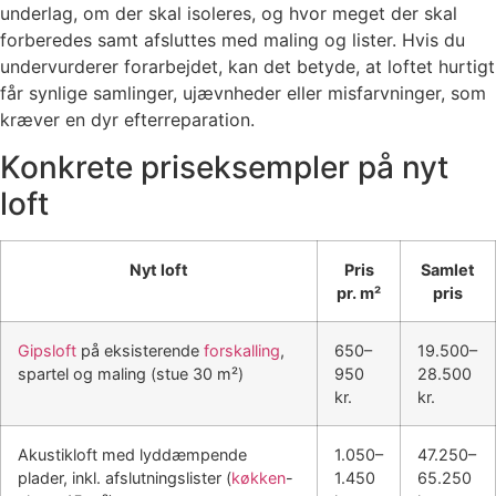
underlag, om der skal isoleres, og hvor meget der skal
forberedes samt afsluttes med maling og lister. Hvis du
undervurderer forarbejdet, kan det betyde, at loftet hurtigt
får synlige samlinger, ujævnheder eller misfarvninger, som
kræver en dyr efterreparation.
Konkrete priseksempler på nyt
loft
Nyt loft
Pris
Samlet
pr. m²
pris
Gipsloft
på eksisterende
forskalling
,
650–
19.500–
spartel og maling (stue 30 m²)
950
28.500
kr.
kr.
Akustikloft med lyddæmpende
1.050–
47.250–
plader, inkl. afslutningslister (
køkken
-
1.450
65.250