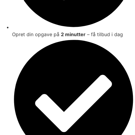
Opret din opgave på
2 minutter
– få tilbud i dag