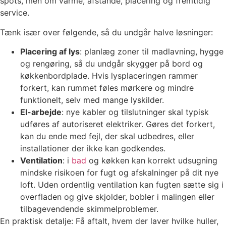
spots, men om varme, afstande, placering og fremtidig
service.
Tænk især over følgende, så du undgår halve løsninger:
Placering af lys
: planlæg zoner til madlavning, hygge
og rengøring, så du undgår skygger på bord og
køkkenbordplade. Hvis lysplaceringen rammer
forkert, kan rummet føles mørkere og mindre
funktionelt, selv med mange lyskilder.
El-arbejde
: nye kabler og tilslutninger skal typisk
udføres af autoriseret elektriker. Gøres det forkert,
kan du ende med fejl, der skal udbedres, eller
installationer der ikke kan godkendes.
Ventilation
: i
bad
og køkken kan korrekt udsugning
mindske risikoen for fugt og afskalninger på dit nye
loft. Uden ordentlig ventilation kan fugten sætte sig i
overfladen og give skjolder, bobler i malingen eller
tilbagevendende skimmelproblemer.
En praktisk detalje: Få aftalt, hvem der laver hvilke huller,