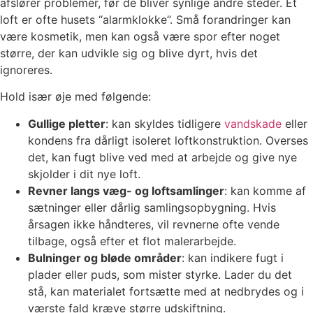
afslører problemer, før de bliver synlige andre steder. Et
loft er ofte husets “alarmklokke”. Små forandringer kan
være kosmetik, men kan også være spor efter noget
større, der kan udvikle sig og blive dyrt, hvis det
ignoreres.
Hold især øje med følgende:
Gullige pletter
: kan skyldes tidligere
vandskade
eller
kondens fra dårligt isoleret loftkonstruktion. Overses
det, kan fugt blive ved med at arbejde og give nye
skjolder i dit nye loft.
Revner langs væg- og loftsamlinger
: kan komme af
sætninger eller dårlig samlingsopbygning. Hvis
årsagen ikke håndteres, vil revnerne ofte vende
tilbage, også efter et flot malerarbejde.
Bulninger og bløde områder
: kan indikere fugt i
plader eller puds, som mister styrke. Lader du det
stå, kan materialet fortsætte med at nedbrydes og i
værste fald kræve større udskiftning.