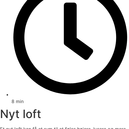
8 min
Nyt loft
Et nyt loft kan få et rum til at føles højere, lysere og mere