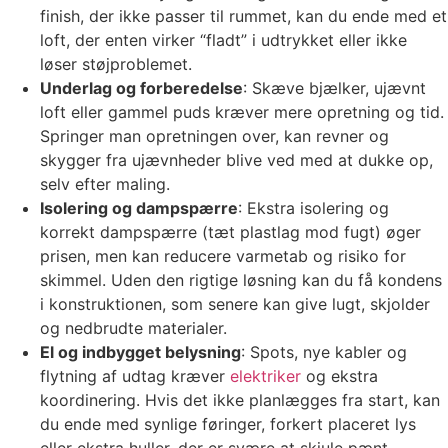
finish, der ikke passer til rummet, kan du ende med et
loft, der enten virker “fladt” i udtrykket eller ikke
løser støjproblemet.
Underlag og forberedelse
: Skæve bjælker, ujævnt
loft eller gammel puds kræver mere opretning og tid.
Springer man opretningen over, kan revner og
skygger fra ujævnheder blive ved med at dukke op,
selv efter maling.
Isolering og dampspærre
: Ekstra isolering og
korrekt dampspærre (tæt plastlag mod fugt) øger
prisen, men kan reducere varmetab og risiko for
skimmel. Uden den rigtige løsning kan du få kondens
i konstruktionen, som senere kan give lugt, skjolder
og nedbrudte materialer.
El og indbygget belysning
: Spots, nye kabler og
flytning af udtag kræver
elektriker
og ekstra
koordinering. Hvis det ikke planlægges fra start, kan
du ende med synlige føringer, forkert placeret lys