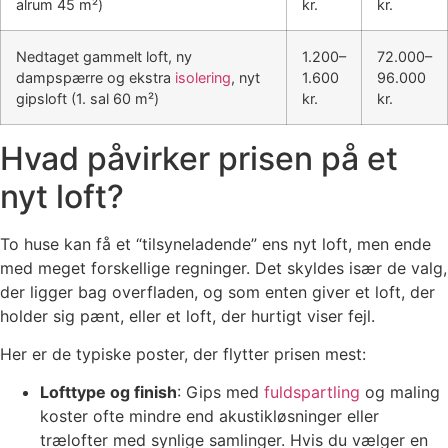
alrum 45 m²)
kr.
kr.
Nedtaget gammelt loft, ny
1.200–
72.000–
dampspærre og ekstra
isolering
, nyt
1.600
96.000
gipsloft (1. sal 60 m²)
kr.
kr.
Hvad påvirker prisen på et
nyt loft?
To huse kan få et “tilsyneladende” ens nyt loft, men ende
med meget forskellige regninger. Det skyldes især de valg,
der ligger bag overfladen, og som enten giver et loft, der
holder sig pænt, eller et loft, der hurtigt viser fejl.
Her er de typiske poster, der flytter prisen mest:
Lofttype og finish
: Gips med
fuldspartling
og maling
koster ofte mindre end akustikløsninger eller
trælofter med synlige samlinger. Hvis du vælger en