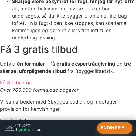
Skal jeg være bekymret for fugt, før jeg får nyt loft?
Ja, pletter, bulninger og mørke prikker bør
undersøges, så du ikke bygger problemer ind bag
loftet. Hvis fugtkilden ikke stoppes, kan skaderne
komme igen og gøre et ellers flot loft til en
midlertidig løsning.
Få 3 gratis tilbud
Udfyld
én formular
– få
gratis ekspertrådgivning
og
tre
skarpe, uforpligtende tilbud
fra 3byggetilbud.dk.
Få 3 tilbud nu
Over 700.000 formidlede opgaver
Vi samarbejder med 3byggetilbud.dk og modtager
provision for henvisninger.
Facebook-f
NYT LOFT?
FÅ DIN PRIS
3
gratis
tilbud