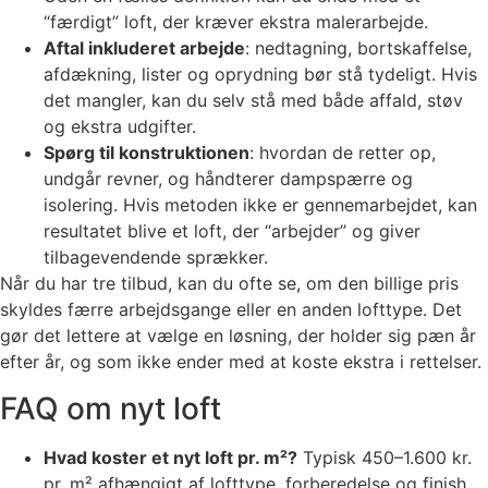
“færdigt” loft, der kræver ekstra malerarbejde.
Aftal inkluderet arbejde
: nedtagning, bortskaffelse,
afdækning, lister og oprydning bør stå tydeligt. Hvis
det mangler, kan du selv stå med både affald, støv
og ekstra udgifter.
Spørg til konstruktionen
: hvordan de retter op,
undgår revner, og håndterer dampspærre og
isolering. Hvis metoden ikke er gennemarbejdet, kan
resultatet blive et loft, der “arbejder” og giver
tilbagevendende sprækker.
Når du har tre tilbud, kan du ofte se, om den billige pris
skyldes færre arbejdsgange eller en anden lofttype. Det
gør det lettere at vælge en løsning, der holder sig pæn år
efter år, og som ikke ender med at koste ekstra i rettelser.
FAQ om nyt loft
Hvad koster et nyt loft pr. m²?
Typisk 450–1.600 kr.
pr. m² afhængigt af lofttype, forberedelse og finish.