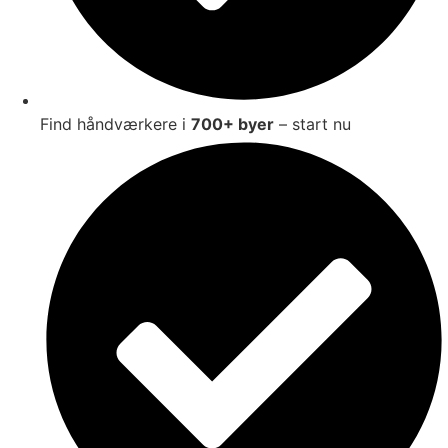
Find håndværkere i
700+ byer
– start nu