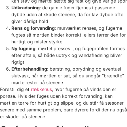
kan støv og mørtel sætte sig fast og give varige spor
Udkradsning
: de gamle fuger fjernes i passende
dybde uden at skade stenene, da for lav dybde ofte
giver dårligt hold
Rens og forvanding
: murværket renses, og fugerne
fugtes så mørtlen binder korrekt, ellers tørrer den for
hurtigt og mister styrke
Ny fugning
: mørtel presses i, og fugeprofilen formes
efter aftale, så både udtryk og vandafledning bliver
rigtigt
Efterbehandling
: børstning, oprydning og eventuel
slutvask, når mørtlen er sat, så du undgår “brændte”
mørtelrester på stenene
Forestil dig et
rækkehus
, hvor fugerne på vindsiden er
porøse. Hvis der fuges uden korrekt forvanding, kan
mørtlen tørre for hurtigt og slippe, og du står få sæsoner
senere med samme problem, bare dyrere fordi der nu også
er skader på stenene.