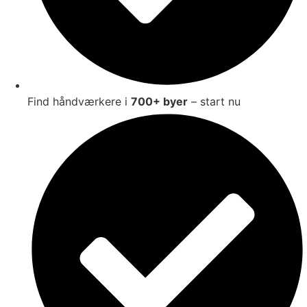
Find håndværkere i
700+ byer
– start nu