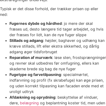
Typisk er det disse forhold, der trækker prisen op eller
ned:
Fugernes dybde og hårdhed
: jo mere der skal
fræses ud, desto længere tid tager arbejdet, og hvis
der fræses for lidt, kan de nye fuger slippe
Stillads og adgang
: højder, baghaver og udhæng kan
kræve stillads, lift eller ekstra sikkerhed, og dårlig
adgang øger tidsforbruget
Reparation af murværk
: løse sten, frostsprængninger
og revner skal udbedres før omfugning, ellers kan
skaderne brede sig bag de nye fuger
Fugetype og farvetilpasning
: specialmørtel,
indfarvning og profil (fx skrabefuge) kan øge prisen,
og uden korrekt tilpasning kan facaden ende med et
uroligt udtryk
Afdækning og oprydning
: beskyttelse af vinduer,
døre,
belægning
og beplantning koster tid, men uden