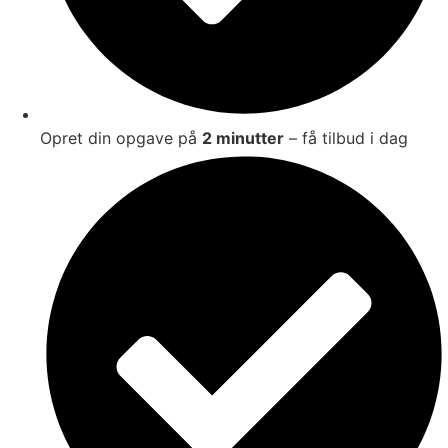
Opret din opgave på
2 minutter
– få tilbud i dag