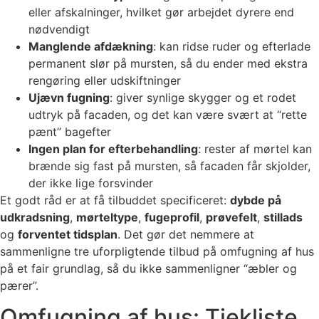
eller afskalninger, hvilket gør arbejdet dyrere end
nødvendigt
Manglende afdækning
: kan ridse ruder og efterlade
permanent slør på mursten, så du ender med ekstra
rengøring eller udskiftninger
Ujævn fugning
: giver synlige skygger og et rodet
udtryk på facaden, og det kan være svært at “rette
pænt” bagefter
Ingen plan for efterbehandling
: rester af mørtel kan
brænde sig fast på mursten, så facaden får skjolder,
der ikke lige forsvinder
Et godt råd er at få tilbuddet specificeret:
dybde på
udkradsning
,
mørteltype
,
fugeprofil
,
prøvefelt
,
stillads
og
forventet tidsplan
. Det gør det nemmere at
sammenligne tre uforpligtende tilbud på omfugning af hus
på et fair grundlag, så du ikke sammenligner “æbler og
pærer”.
Omfugning af hus: Tjekliste