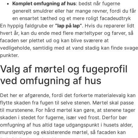
Komplet omfugning af hus
: bedst når fugerne
generelt smuldrer eller har mange revner, fordi du får
en ensartet tæthed og et mere roligt facadeudtryk
En hyppig faldgrube er
“lap på lap”
. Hvis du reparerer lidt
hvert år, kan du ende med flere mørteltyper og farver, så
facaden ser plettet ud og kan blive sværere at
vedligeholde, samtidig med at vand stadig kan finde svage
punkter.
Valg af mørtel og fugeprofil
ved omfugning af hus
Det her er afgørende, fordi det forkerte materialevalg kan
flytte skaden fra fugen til selve stenen. Mørtel skal passe
til murstenene. For hård mørtel kan gøre, at stenene tager
skaden i stedet for fugerne, især ved frost. Derfor bør
omfugning af hus altid tage udgangspunkt i husets alder,
murstenstype og eksisterende mørtel, så facaden kan