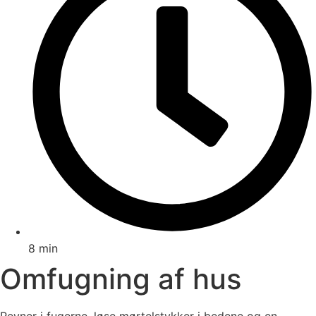
8 min
Omfugning af hus
Revner i fugerne, løse mørtelstykker i bedene og en