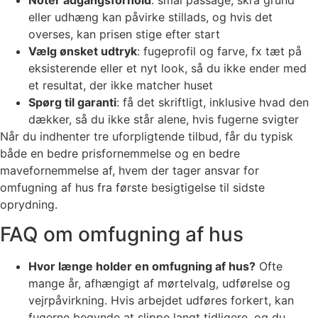
Notér adgangsforhold
: smal passage, skrå grund
eller udhæng kan påvirke stillads, og hvis det
overses, kan prisen stige efter start
Vælg ønsket udtryk
: fugeprofil og farve, fx tæt på
eksisterende eller et nyt look, så du ikke ender med
et resultat, der ikke matcher huset
Spørg til garanti
: få det skriftligt, inklusive hvad den
dækker, så du ikke står alene, hvis fugerne svigter
Når du indhenter tre uforpligtende tilbud, får du typisk
både en bedre prisfornemmelse og en bedre
mavefornemmelse af, hvem der tager ansvar for
omfugning af hus fra første besigtigelse til sidste
oprydning.
FAQ om omfugning af hus
Hvor længe holder en omfugning af hus?
Ofte
mange år, afhængigt af mørtelvalg, udførelse og
vejrpåvirkning. Hvis arbejdet udføres forkert, kan
fugerne begynde at slippe langt tidligere, og du