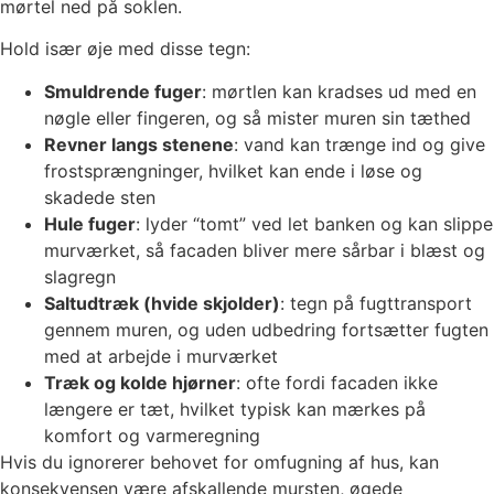
mørtel ned på soklen.
Hold især øje med disse tegn:
Smuldrende fuger
: mørtlen kan kradses ud med en
nøgle eller fingeren, og så mister muren sin tæthed
Revner langs stenene
: vand kan trænge ind og give
frostsprængninger, hvilket kan ende i løse og
skadede sten
Hule fuger
: lyder “tomt” ved let banken og kan slippe
murværket, så facaden bliver mere sårbar i blæst og
slagregn
Saltudtræk (hvide skjolder)
: tegn på fugttransport
gennem muren, og uden udbedring fortsætter fugten
med at arbejde i murværket
Træk og kolde hjørner
: ofte fordi facaden ikke
længere er tæt, hvilket typisk kan mærkes på
komfort og varmeregning
Hvis du ignorerer behovet for omfugning af hus, kan
konsekvensen være afskallende mursten, øgede