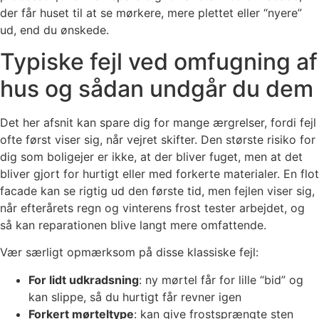
der får huset til at se mørkere, mere plettet eller “nyere”
ud, end du ønskede.
Typiske fejl ved omfugning af
hus og sådan undgår du dem
Det her afsnit kan spare dig for mange ærgrelser, fordi fejl
ofte først viser sig, når vejret skifter. Den største risiko for
dig som boligejer er ikke, at der bliver fuget, men at det
bliver gjort for hurtigt eller med forkerte materialer. En flot
facade kan se rigtig ud den første tid, men fejlen viser sig,
når efterårets regn og vinterens frost tester arbejdet, og
så kan reparationen blive langt mere omfattende.
Vær særligt opmærksom på disse klassiske fejl:
For lidt udkradsning
: ny mørtel får for lille “bid” og
kan slippe, så du hurtigt får revner igen
Forkert mørteltype
: kan give frostsprængte sten