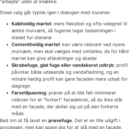
“arbejde” uden at knække.
Disse valg går typisk igen i dialogen med mureren:
Kalkholdig mørtel
: mere fleksibel og ofte velegnet til
ældre murværk, så fugerne tager belastningen i
stedet for stenene
Cementholdig mørtel
: kan være relevant ved nyere
murværk, men skal vælges med omtanke, da for hård
mørtel kan give afskalninger og skader
Skrabefuge, glat fuge eller vandskuret udtryk
: profil
påvirker både udseende og vandafledning, og en
mindre heldig profil kan gøre facaden mere udsat for
slagregn
Farvetilpasning
: prøver på et lille felt minimerer
risikoen for et “forkert” facadelook, så du ikke står
med en facade, der skiller sig ud på den forkerte
måde
Bed om at få lavet en
prøvefuge
. Det er en lille udgift i
processen, men kan spare dig for at stå med en facade,