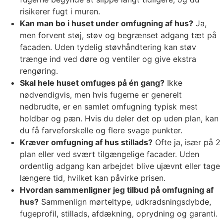
risikerer fugt i muren.
Kan man bo i huset under omfugning af hus?
Ja,
men forvent støj, støv og begrænset adgang tæt på
facaden. Uden tydelig støvhåndtering kan støv
trænge ind ved døre og ventiler og give ekstra
rengøring.
Skal hele huset omfuges på én gang?
Ikke
nødvendigvis, men hvis fugerne er generelt
nedbrudte, er en samlet omfugning typisk mest
holdbar og pæn. Hvis du deler det op uden plan, kan
du få farveforskelle og flere svage punkter.
Kræver omfugning af hus stillads?
Ofte ja, især på 2
plan eller ved svært tilgængelige facader. Uden
ordentlig adgang kan arbejdet blive ujævnt eller tage
længere tid, hvilket kan påvirke prisen.
Hvordan sammenligner jeg tilbud på omfugning af
hus?
Sammenlign mørteltype, udkradsningsdybde,
fugeprofil, stillads, afdækning, oprydning og garanti.