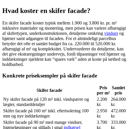
Hvad koster en skifer facade?
En skifer facade koster typisk mellem 1.900 og 3.800 kr. pr. m²
inklusive materialer og montering, men prisen kan variere afhængigt
af skifertypen, underkonstruktionen, detaljerne omkring
vinduer
og
hjørner samt adgangen til facaden. For et almindeligt parcelhus
betyder det ofte et samlet budget fra ca. 220.000 til 520.000 kr.
afhængigt af m² og kompleksitet. Undervurderer du detaljerne, kan
det give ekstraregninger undervejs, fordi tilpasninger ved hjørner og
inddækninger sjældent kan “spares væk” uden at koste på tæthed og
holdbarhed.
Konkrete priseksempler på skifer facade
Pris
Samlet
Skifer facade
per m²
pris
Ny skifer facade på 120 m² inkl. vindspærre og
2.200
264.000
lægter, standarddetaljer
kr.
kr.
Skifer facade på 160 m² inkl. efterisolering 100
2.950
472.000
mm og nye inddækninger
kr.
kr.
Skifer facade på 90 m² med mange vinduer,
3.700
333.000
hjørneløsninger og stillads i smal
indkørsel
kr.
kr.