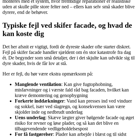
monteres med et system, hvor fremtidige reparationer er realistiske
uden at skulle pille store felter ned – ellers kan selv små skader blive
dyrere, end de behøver.
Typiske fejl ved skifer facade, og hvad de
kan koste dig
Det her afsnit er vigtigt, fordi de dyreste skader ofte starter diskret.
Fejl på skifer facade handler sjældent om én stor katastrofe fra dag
ét. De begynder som små detaljer, der i det skjulte kan udvikle sig til
dyre skader, hvis de får lov at stå.
Her er fejl, du bør være ekstra opmærksom på:
Manglende ventilation
: Kan give fugtophobning,
misfarvninger og i værste fald råd bag facaden, hvilket kan
kræve demontering og genopbygning
Forkerte inddækninger
: Vand kan presses ind ved vinduer
og sokkel, især ved slagregn, og konsekvensen kan være
skjolder inde og nedbrudt underlag
Uens underlag
: Skæve lægter giver bølgende facade og øget
risiko for revner og løse plader, og så kan det blive en
tilbagevendende vedligeholdelsespost
For få fastgørelser
: Plader kan arbejde i blæst og til sidst