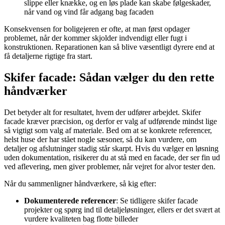
slippe eller knække, og en løs plade kan skabe følgeskader,
når vand og vind får adgang bag facaden
Konsekvensen for boligejeren er ofte, at man først opdager
problemet, når der kommer skjolder indvendigt eller fugt i
konstruktionen. Reparationen kan så blive væsentligt dyrere end at
få detaljerne rigtige fra start.
Skifer facade: Sådan vælger du den rette
håndværker
Det betyder alt for resultatet, hvem der udfører arbejdet. Skifer
facade kræver præcision, og derfor er valg af udførende mindst lige
så vigtigt som valg af materiale. Bed om at se konkrete referencer,
helst huse der har stået nogle sæsoner, så du kan vurdere, om
detaljer og afslutninger stadig står skarpt. Hvis du vælger en løsning
uden dokumentation, risikerer du at stå med en facade, der ser fin ud
ved aflevering, men giver problemer, når vejret for alvor tester den.
Når du sammenligner håndværkere, så kig efter:
Dokumenterede referencer
: Se tidligere skifer facade
projekter og spørg ind til detaljeløsninger, ellers er det svært at
vurdere kvaliteten bag flotte billeder