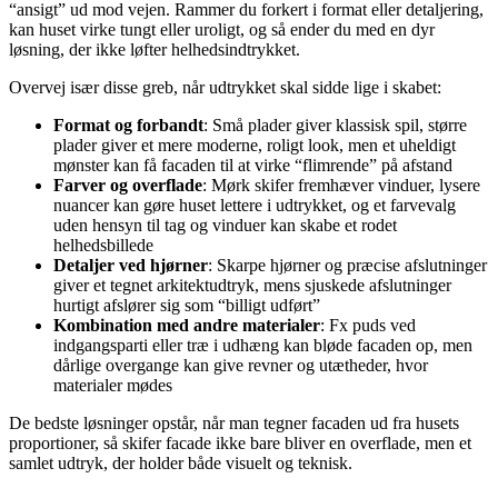
“ansigt” ud mod vejen. Rammer du forkert i format eller detaljering,
kan huset virke tungt eller uroligt, og så ender du med en dyr
løsning, der ikke løfter helhedsindtrykket.
Overvej især disse greb, når udtrykket skal sidde lige i skabet:
Format og forbandt
: Små plader giver klassisk spil, større
plader giver et mere moderne, roligt look, men et uheldigt
mønster kan få facaden til at virke “flimrende” på afstand
Farver og overflade
: Mørk skifer fremhæver vinduer, lysere
nuancer kan gøre huset lettere i udtrykket, og et farvevalg
uden hensyn til tag og vinduer kan skabe et rodet
helhedsbillede
Detaljer ved hjørner
: Skarpe hjørner og præcise afslutninger
giver et tegnet arkitektudtryk, mens sjuskede afslutninger
hurtigt afslører sig som “billigt udført”
Kombination med andre materialer
: Fx puds ved
indgangsparti eller træ i udhæng kan bløde facaden op, men
dårlige overgange kan give revner og utætheder, hvor
materialer mødes
De bedste løsninger opstår, når man tegner facaden ud fra husets
proportioner, så skifer facade ikke bare bliver en overflade, men et
samlet udtryk, der holder både visuelt og teknisk.