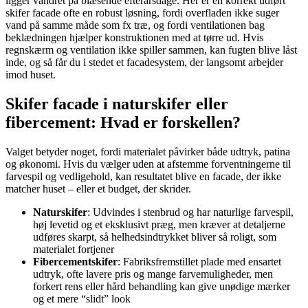
ligger vandret på blæsende efterårsdage. Her er en korrekt udført
skifer facade ofte en robust løsning, fordi overfladen ikke suger
vand på samme måde som fx træ, og fordi ventilationen bag
beklædningen hjælper konstruktionen med at tørre ud. Hvis
regnskærm og ventilation ikke spiller sammen, kan fugten blive låst
inde, og så får du i stedet et facadesystem, der langsomt arbejder
imod huset.
Skifer facade i naturskifer eller
fibercement: Hvad er forskellen?
Valget betyder noget, fordi materialet påvirker både udtryk, patina
og økonomi. Hvis du vælger uden at afstemme forventningerne til
farvespil og vedligehold, kan resultatet blive en facade, der ikke
matcher huset – eller et budget, der skrider.
Naturskifer
: Udvindes i stenbrud og har naturlige farvespil,
høj levetid og et eksklusivt præg, men kræver at detaljerne
udføres skarpt, så helhedsindtrykket bliver så roligt, som
materialet fortjener
Fibercementskifer
: Fabriksfremstillet plade med ensartet
udtryk, ofte lavere pris og mange farvemuligheder, men
forkert rens eller hård behandling kan give unødige mærker
og et mere “slidt” look