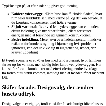
Typiske tegn på, at efterisolering giver god mening:
Koldere ydervægge
: Ældre huse kan få “kolde flader”, hvor
rum føles trækfulde selv med varme på, og det kan betyde, at
du konstant kompenserer med højere varme
Skjult varmetab
: Især ved lette ydervægge kan en moderat
ekstra isolering give mærkbar forskel, ellers fortsætter
energien med at forsvinde ud gennem konstruktionen
Bedre indeklima
: Mere jævn overfladetemperatur mindsker
risikoen for kondens og mug i hjørner, og hvis problemet
ignoreres, kan det udvikle sig til lugtgener og skader, der
kræver udbedring
Et typisk scenarie er et 70’er hus med tynd isolering, hvor familien
skruer op for varmen, men stadig føler kulde ved ydervæggen. Her
kan skifer facade kombineret med efterisolering ændre hverdagen
fra fodkoldt til stabil komfort, samtidig med at facaden får et markant
løft.
Skifer facade: Designvalg, der ændrer
husets udtryk
Designvalgene er vigtige, fordi en skifer facade hurtigt bliver husets