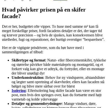
Hvad påvirker prisen på en skifer
facade?
Det er her, budgettet ofte vipper. To huse med samme m² kan få
meget forskellige priser, fordi facadens detaljer er det, der tager tid
og kræver præcision – og hvis de sjuskes, kan konsekvensen blive
utætheder, fugt og reparationer, der hurtigt overstiger “besparelsen”.
Her er de vigtigste prisdrivere, som du bør have med i
sammenligningen af tilbud:
Skifertype og format
: Natur- eller fibercementskifer, tykkelse
og størrelse påvirker både materialepris og montagetid, og et
forkert valg kan give et udtryk, du fortryder, eller en montage
der bliver unødigt dyr
Underkonstruktion
: Behov for ny vindspærre, afstandslister
og lægter samt opretning af skævheder, ellers kan facaden stå
bølget og blive mere sårbar over for blæst
Isolering
: Efterisolering bag skifer facade kan være en stor
post, men hvis den springes over, kan du fortsætte med højt
varmetab og kolde ydervægge
Detaljer og gennembrydninger
: Mange vinduer, døre,
kviste, udluftninger og hjørner kræver flere tilpasninger, og