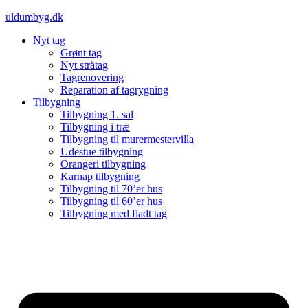
Videre
uldumbyg.dk
til
Nyt tag
indhold
Grønt tag
Nyt stråtag
Tagrenovering
Reparation af tagrygning
Tilbygning
Tilbygning 1. sal
Tilbygning i træ
Tilbygning til murermestervilla
Udestue tilbygning
Orangeri tilbygning
Karnap tilbygning
Tilbygning til 70’er hus
Tilbygning til 60’er hus
Tilbygning med fladt tag