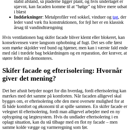
stabil afstand, så pladerne ligger plant, og hvis underlaget er
ujævnt, kan facaden komme til at “bølge” og blive mere udsat
i blæst
Inddækninger
: Metalprofiler ved sokkel, vinduer og
tag
, der
leder vand væk fra konstruktionen, for fejl her er en klassisk
årsag til vandindtrængning
Hvis ventilationen bag skifer facade bliver klemt eller blokeret, kan
konsekvensen være langsom ophobning af fugt. Det ses ofte først
som mørke skjolder ved bund og hjørner, men kan i værste fald ende
med råd i trædele bag beklædningen og en reparation, der kræver, at
større felter må demonteres.
Skifer facade og efterisolering: Hvornår
giver det mening?
Det her afsnit betyder noget for din hverdag, fordi efterisolering kan
mærkes med det samme på komforten. Når facaden alligevel skal
bygges om, er efterisolering ofte den mest oversete mulighed for at
få både komfort og økonomi til at spille sammen. En skifer facade er
velegnet til efterisolering, fordi man alligevel arbejder med en ny
opbygning og lægtesystem. Hvis du undlader efterisolering i en
oplagt situation, kan du stå tilbage med en flot ny facade – men
samme kolde vægge og varmeregning som før.