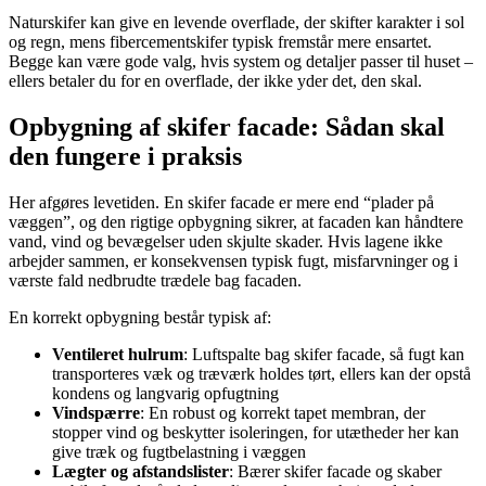
Naturskifer kan give en levende overflade, der skifter karakter i sol
og regn, mens fibercementskifer typisk fremstår mere ensartet.
Begge kan være gode valg, hvis system og detaljer passer til huset –
ellers betaler du for en overflade, der ikke yder det, den skal.
Opbygning af skifer facade: Sådan skal
den fungere i praksis
Her afgøres levetiden. En skifer facade er mere end “plader på
væggen”, og den rigtige opbygning sikrer, at facaden kan håndtere
vand, vind og bevægelser uden skjulte skader. Hvis lagene ikke
arbejder sammen, er konsekvensen typisk fugt, misfarvninger og i
værste fald nedbrudte trædele bag facaden.
En korrekt opbygning består typisk af:
Ventileret hulrum
: Luftspalte bag skifer facade, så fugt kan
transporteres væk og træværk holdes tørt, ellers kan der opstå
kondens og langvarig opfugtning
Vindspærre
: En robust og korrekt tapet membran, der
stopper vind og beskytter isoleringen, for utætheder her kan
give træk og fugtbelastning i væggen
Lægter og afstandslister
: Bærer skifer facade og skaber