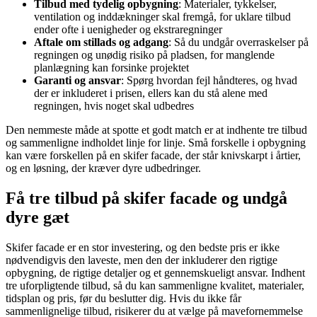
Tilbud med tydelig opbygning
: Materialer, tykkelser,
ventilation og inddækninger skal fremgå, for uklare tilbud
ender ofte i uenigheder og ekstraregninger
Aftale om stillads og adgang
: Så du undgår overraskelser på
regningen og unødig risiko på pladsen, for manglende
planlægning kan forsinke projektet
Garanti og ansvar
: Spørg hvordan fejl håndteres, og hvad
der er inkluderet i prisen, ellers kan du stå alene med
regningen, hvis noget skal udbedres
Den nemmeste måde at spotte et godt match er at indhente tre tilbud
og sammenligne indholdet linje for linje. Små forskelle i opbygning
kan være forskellen på en skifer facade, der står knivskarpt i årtier,
og en løsning, der kræver dyre udbedringer.
Få tre tilbud på skifer facade og undgå
dyre gæt
Skifer facade er en stor investering, og den bedste pris er ikke
nødvendigvis den laveste, men den der inkluderer den rigtige
opbygning, de rigtige detaljer og et gennemskueligt ansvar. Indhent
tre uforpligtende tilbud, så du kan sammenligne kvalitet, materialer,
tidsplan og pris, før du beslutter dig. Hvis du ikke får
sammenlignelige tilbud, risikerer du at vælge på mavefornemmelse