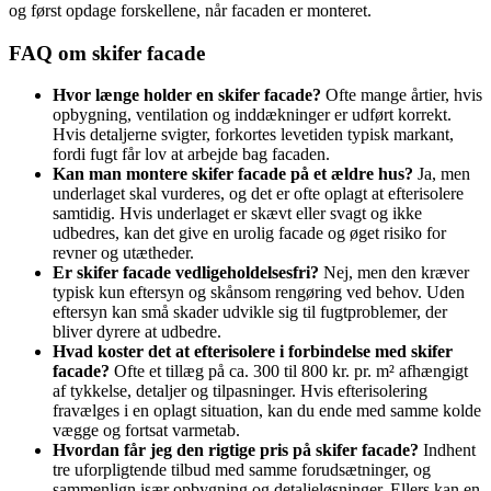
og først opdage forskellene, når facaden er monteret.
FAQ om skifer facade
Hvor længe holder en skifer facade?
Ofte mange årtier, hvis
opbygning, ventilation og inddækninger er udført korrekt.
Hvis detaljerne svigter, forkortes levetiden typisk markant,
fordi fugt får lov at arbejde bag facaden.
Kan man montere skifer facade på et ældre hus?
Ja, men
underlaget skal vurderes, og det er ofte oplagt at efterisolere
samtidig. Hvis underlaget er skævt eller svagt og ikke
udbedres, kan det give en urolig facade og øget risiko for
revner og utætheder.
Er skifer facade vedligeholdelsesfri?
Nej, men den kræver
typisk kun eftersyn og skånsom rengøring ved behov. Uden
eftersyn kan små skader udvikle sig til fugtproblemer, der
bliver dyrere at udbedre.
Hvad koster det at efterisolere i forbindelse med skifer
facade?
Ofte et tillæg på ca. 300 til 800 kr. pr. m² afhængigt
af tykkelse, detaljer og tilpasninger. Hvis efterisolering
fravælges i en oplagt situation, kan du ende med samme kolde
vægge og fortsat varmetab.
Hvordan får jeg den rigtige pris på skifer facade?
Indhent
tre uforpligtende tilbud med samme forudsætninger, og
sammenlign især opbygning og detaljeløsninger. Ellers kan en