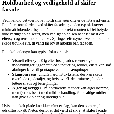
Holdbarhed og vedligehold af skifer
facade
Vedligehold betyder noget, fordi små tegn ofte er de første advarsler.
En af de store fordele ved skifer facade er, at den typisk kræver
minimalt løbende arbejde, når den er korrekt monteret. Det betyder
ikke vedligeholdelsesfri, men vedligeholdelsen handler mest om
eftersyn og rens med omtanke. Springes eftersynet over, kan en lille
skade udvikle sig, til vand får lov at arbejde bag facaden.
Et enkelt eftersyn kan typisk fokusere på:
Visuelt eftersyn
: Kig efter løse plader, revner og om
inddækninger ligger tæt ved vinduer og sokkel, ellers kan små
åbninger blive til gentagne vandindtrængninger
Skånsom rens
: Undgå hård højtryksrens, der kan skade
overflade og detaljer, og hvis overfladen ruineres, binder den
lettere snavs og belægninger
Alger og skygger
: På nordvendte facader kan alger komme,
men fjernes bedst med mild behandling, for kraftige midler
kan give skjolder og unødigt slid
Hvis en enkelt plade knækker efter et slag, kan den som regel
udskiftes lokalt. Netop derfor er det værd at sikre, at skifer facade