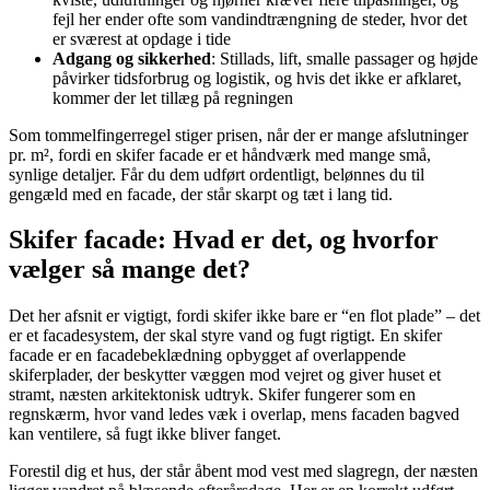
fejl her ender ofte som vandindtrængning de steder, hvor det
er sværest at opdage i tide
Adgang og sikkerhed
: Stillads, lift, smalle passager og højde
påvirker tidsforbrug og logistik, og hvis det ikke er afklaret,
kommer der let tillæg på regningen
Som tommelfingerregel stiger prisen, når der er mange afslutninger
pr. m², fordi en skifer facade er et håndværk med mange små,
synlige detaljer. Får du dem udført ordentligt, belønnes du til
gengæld med en facade, der står skarpt og tæt i lang tid.
Skifer facade: Hvad er det, og hvorfor
vælger så mange det?
Det her afsnit er vigtigt, fordi skifer ikke bare er “en flot plade” – det
er et facadesystem, der skal styre vand og fugt rigtigt. En skifer
facade er en facadebeklædning opbygget af overlappende
skiferplader, der beskytter væggen mod vejret og giver huset et
stramt, næsten arkitektonisk udtryk. Skifer fungerer som en
regnskærm, hvor vand ledes væk i overlap, mens facaden bagved
kan ventilere, så fugt ikke bliver fanget.
Forestil dig et hus, der står åbent mod vest med slagregn, der næsten