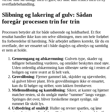
overfladebehandling.
Slibning og lakering af gulv: Sådan
foregår processen trin for trin
Processen betyder alt for både udseende og holdbarhed. Et flot
resultat handler ikke kun om selve slibningen, men om hele forløbet
fra forberedelse til hærdning. Når arbejdet udføres korrekt, får du en
overflade, der ser ensartet ud i både dagslys og aftenlys og samtidig
er nem at holde.
Gennemgang og afskærmning
: Gulvets type, skader og
tidligere behandling vurderes, og områder beskyttes mod støv.
Uden ordentlig afskærmning kan slibestøv sætte sig i resten af
boligen og være svært at få helt væk.
Grovslibning
: Fjerner gammel lak, skjolder og ujævnheder,
så gulvet bliver plant. Hvis grovslibningen ikke er ensartet,
kan du få bølger og striber, som lakken fremhæver.
Mellemslibning og kantslibning
: Sikrer, at kanter og hjørner
matcher resten, så du undgår mørke “rammer” langs vægge.
Springes det over, bliver forskellene meget synlige, når
rummet får skråt lys.
Udbedring af småfejl
: Huller og revner spartles, og løse