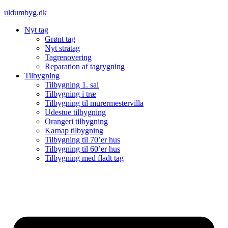
Videre
uldumbyg.dk
til
Nyt tag
indhold
Grønt tag
Nyt stråtag
Tagrenovering
Reparation af tagrygning
Tilbygning
Tilbygning 1. sal
Tilbygning i træ
Tilbygning til murermestervilla
Udestue tilbygning
Orangeri tilbygning
Karnap tilbygning
Tilbygning til 70’er hus
Tilbygning til 60’er hus
Tilbygning med fladt tag