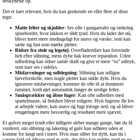
beskyttelse op.
Det er især relevant, hvis du kan genkende en eller flere af disse
tegn:
Matte felter og skjolder
: Ses ofte i gangarealer og omkring
spisebordet, hvor lakken er slidt tynd. Hvis du lader det stå,
bliver træet mere modtageligt for snavs og væske, som kan
sætte sig fast som mørke pletter.
Ridser fra stole og legetøj
: Overfladeridser kan forsvinde
helt efter slibning, mens dybe hak kræver reparation. Uden
udbedring kan ridser samle skidt og give et mere “ru” udtryk,
som især ses i sidelys.
Misfarvninger og solblegning
: Slibning kan udligne
farveforskelle, men nogle pletter kan sidde dybt. Hvis du
ignorerer misfarvninger, kommer de ofte til at dominere
rummet, fordi øjet automatisk fanger de urolige felter.
Småsprækker og åbne fuger
: Kan ofte udbedres med
spartelmasse, så finishen bliver roligere. Hvis fugerne får lov
at arbejde videre, kan snavs og fugt trænge ned, og så bliver
rengøringen mere besværlig og resultatet mere ujævnt.
Er gulvet meget tyndt eller tidligere slebet mange gange, bør du få
vurderet, om slibning og lakering af gulv kan udføres uden at
komme for langt ned i træet. Hvis man sliber for dybt, kan du i
værste fald stå tilbage med et gulv, der ikke kan reddes med en ny