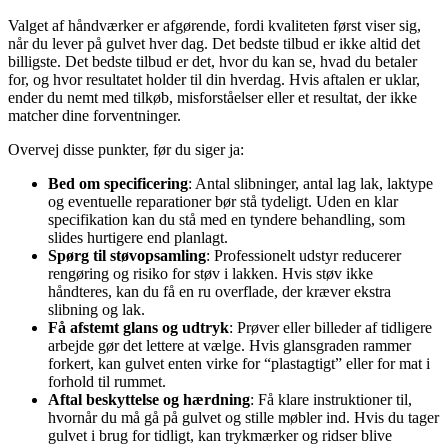
Valget af håndværker er afgørende, fordi kvaliteten først viser sig,
når du lever på gulvet hver dag. Det bedste tilbud er ikke altid det
billigste. Det bedste tilbud er det, hvor du kan se, hvad du betaler
for, og hvor resultatet holder til din hverdag. Hvis aftalen er uklar,
ender du nemt med tilkøb, misforståelser eller et resultat, der ikke
matcher dine forventninger.
Overvej disse punkter, før du siger ja:
Bed om specificering
: Antal slibninger, antal lag lak, laktype
og eventuelle reparationer bør stå tydeligt. Uden en klar
specifikation kan du stå med en tyndere behandling, som
slides hurtigere end planlagt.
Spørg til støvopsamling
: Professionelt udstyr reducerer
rengøring og risiko for støv i lakken. Hvis støv ikke
håndteres, kan du få en ru overflade, der kræver ekstra
slibning og lak.
Få afstemt glans og udtryk
: Prøver eller billeder af tidligere
arbejde gør det lettere at vælge. Hvis glansgraden rammer
forkert, kan gulvet enten virke for “plastagtigt” eller for mat i
forhold til rummet.
Aftal beskyttelse og hærdning
: Få klare instruktioner til,
hvornår du må gå på gulvet og stille møbler ind. Hvis du tager
gulvet i brug for tidligt, kan trykmærker og ridser blive