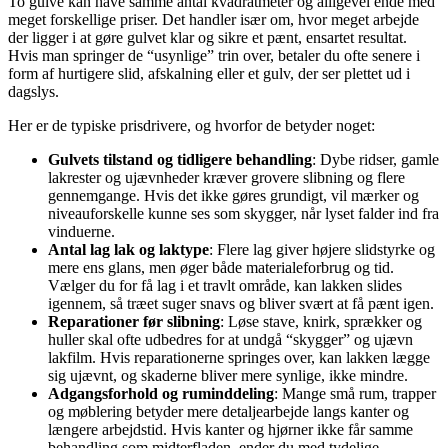
To gulve kan have samme antal kvadratmeter og alligevel ende med
meget forskellige priser. Det handler især om, hvor meget arbejde
der ligger i at gøre gulvet klar og sikre et pænt, ensartet resultat.
Hvis man springer de “usynlige” trin over, betaler du ofte senere i
form af hurtigere slid, afskalning eller et gulv, der ser plettet ud i
dagslys.
Her er de typiske prisdrivere, og hvorfor de betyder noget:
Gulvets tilstand og tidligere behandling
: Dybe ridser, gamle
lakrester og ujævnheder kræver grovere slibning og flere
gennemgange. Hvis det ikke gøres grundigt, vil mærker og
niveauforskelle kunne ses som skygger, når lyset falder ind fra
vinduerne.
Antal lag lak og laktype
: Flere lag giver højere slidstyrke og
mere ens glans, men øger både materialeforbrug og tid.
Vælger du for få lag i et travlt område, kan lakken slides
igennem, så træet suger snavs og bliver svært at få pænt igen.
Reparationer før slibning
: Løse stave, knirk, sprækker og
huller skal ofte udbedres for at undgå “skygger” og ujævn
lakfilm. Hvis reparationerne springes over, kan lakken lægge
sig ujævnt, og skaderne bliver mere synlige, ikke mindre.
Adgangsforhold og ruminddeling
: Mange små rum, trapper
og møblering betyder mere detaljearbejde langs kanter og
længere arbejdstid. Hvis kanter og hjørner ikke får samme
behandling som midterfladen, ender du med tydelige