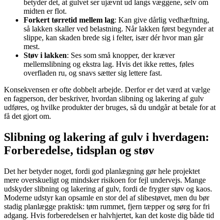
betyder det, at gulvet ser ujævnt ud langs væggene, selv om
midten er flot.
Forkert tørretid mellem lag
: Kan give dårlig vedhæftning,
så lakken skaller ved belastning. Når lakken først begynder at
slippe, kan skaden brede sig i felter, især dér hvor man går
mest.
Støv i lakken
: Ses som små knopper, der kræver
mellemslibning og ekstra lag. Hvis det ikke rettes, føles
overfladen ru, og snavs sætter sig lettere fast.
Konsekvensen er ofte dobbelt arbejde. Derfor er det værd at vælge
en fagperson, der beskriver, hvordan slibning og lakering af gulv
udføres, og hvilke produkter der bruges, så du undgår at betale for at
få det gjort om.
Slibning og lakering af gulv i hverdagen:
Forberedelse, tidsplan og støv
Det her betyder noget, fordi god planlægning gør hele projektet
mere overskueligt og mindsker risikoen for fejl undervejs. Mange
udskyder slibning og lakering af gulv, fordi de frygter støv og kaos.
Moderne udstyr kan opsamle en stor del af slibestøvet, men du bør
stadig planlægge praktisk: tøm rummet, fjern tæpper og sørg for fri
adgang. Hvis forberedelsen er halvhjertet, kan det koste dig både tid