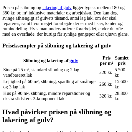
Prisen på slibning og
lakering af gulv
ligger typisk mellem 180 og
350 kr. pr. m² inklusive materialer og arbejdsløn. Den kan dog
svinge afhængigt af gulvets tilstand, antal lag lak, om der skal
repareres, samt hvor meget forarbejde der er med lister, kanter og
ruminddeling. Hvis man undervurderer forarbejdet, ender du ofte
med en overflade, der hurtigt får synlige gangspor eller ujævn glans.
Priseksempler på slibning og lakering af gulv
Pris
Samlet
Slibning og lakering af
gulv
per m²
pris
Stue på 25 m², standard slibning og 2 lag
5.500
220 kr.
vandbaseret lak
kr.
Lejlighed på 60 m², slibning, spartling af småfuger
15.600
260 kr.
og 3 lag lak
kr.
Hus på 90 m², slibning, mindre reparationer og
28.800
320 kr.
ekstra slidstærk 2-komponent lak
kr.
Hvad påvirker prisen på slibning og
lakering af gulv?