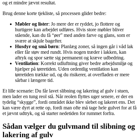
og et mindre jævnt resultat.
Brug denne korte tjekliste, så processen glider bedre:
Møbler og lister
: Jo mere der er ryddet, jo flottere og
hurtigere kan arbejdet udføres. Hvis store møbler bliver
stående, kan du få “øer” med anden farve og glans, som er
svære at skjule bagefter.
Husdyr og små børn
: Planlæg zoner, så ingen går i våd lak
eller får støv med rundt. Hvis nogen træder i lakken, kan
aftryk og spor sætte sig permanent og kræve udbedring.
Ventilation
: Korrekt udluftning giver bedre arbejdsmiljø og
hjælper på tørretiden. Uden ordentlig ventilation kan
tørretiden trække ud, og du risikerer, at overfladen er mere
sårbar i længere tid.
Et lille scenarie: Du får lavet slibning og lakering af gulv i stuen,
men lader en tung reol stå. Når reolen flyttes uger senere, er der en
tydelig “skygge”, fordi området ikke blev slebet og lakeret ens. Det
kan være dyrt at rette op, fordi man ofte må tage hele gulvet for at få
et jævnt udtryk, og så starter nedetiden for rummet forfra.
Sådan vælger du gulvmand til slibning og
lakering af gulv