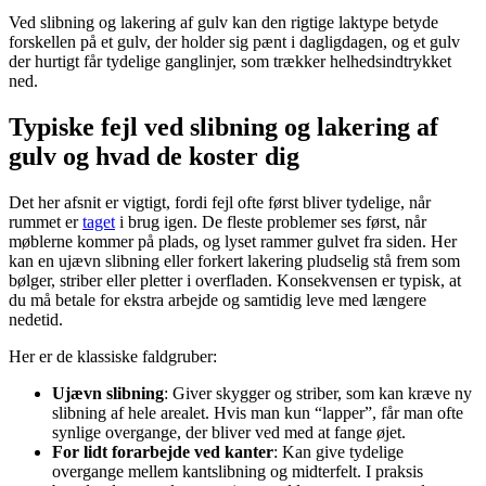
Ved slibning og lakering af gulv kan den rigtige laktype betyde
forskellen på et gulv, der holder sig pænt i dagligdagen, og et gulv
der hurtigt får tydelige ganglinjer, som trækker helhedsindtrykket
ned.
Typiske fejl ved slibning og lakering af
gulv og hvad de koster dig
Det her afsnit er vigtigt, fordi fejl ofte først bliver tydelige, når
rummet er
taget
i brug igen. De fleste problemer ses først, når
møblerne kommer på plads, og lyset rammer gulvet fra siden. Her
kan en ujævn slibning eller forkert lakering pludselig stå frem som
bølger, striber eller pletter i overfladen. Konsekvensen er typisk, at
du må betale for ekstra arbejde og samtidig leve med længere
nedetid.
Her er de klassiske faldgruber:
Ujævn slibning
: Giver skygger og striber, som kan kræve ny
slibning af hele arealet. Hvis man kun “lapper”, får man ofte
synlige overgange, der bliver ved med at fange øjet.
For lidt forarbejde ved kanter
: Kan give tydelige
overgange mellem kantslibning og midterfelt. I praksis