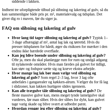
siddende i lakken.
Indhent tre uforpligtende tilbud på slibning og lakering af gulv, så du
kan sammenligne både pris pr. m², materialevalg og tidsplan. Det
giver dig ro i maven, før du siger ja.
FAQ om slibning og lakering af gulv
Hvor lang tid tager slibning og lakering af gulv?
Typisk 1–
3 dage afhængigt af m², antal lag lak og tørretid. Hvis du
presser tidsplanen for hårdt, øger du risikoen for mærker i den
endnu ikke hærdede overflade.
Kan jeg blive boende under slibning og lakering af gulv?
Ofte ja, men du skal planlægge rum for rum og undgå adgang
til nylakerede områder. Hvis man færdes på gulvet for tidligt,
kan støv og fodspor sætte sig og kræve ekstra arbejde.
Hvor mange lag lak bør man vælge ved slibning og
lakering af gulv?
Som regel 2–3 lag, hvor 3 lag ofte
anbefales i gangarealer og køkken-alrum. Vælger du for få lag
i slidzoner, kan lakken hurtigere slides igennem.
Kan alle trægulve tåle slibning og lakering af gulv?
De
fleste massive gulve kan, mens meget tynde lamelgulve skal
vurderes, før man sliber. Hvis der slibes for dybt, kan gulvet
tage varig skade og blive svært at udbedre pænt.
Hvordan rengør jeg efter slibning og lakering af gulv?