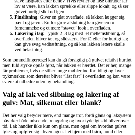
stave fastgøres efter behov. Hvis revner og løse områder får
lov at være, kan lakken sprække eller slippe lokalt, og så ser
gulvet hurtigt slidt ud igen.
Finslibning
: Giver en glat overflade, så lakken lægger sig
pænt og jævnt. En for grov afslutning kan give en ru
fornemmelse og et mere “støvet” look i overfladen.
Lakering i lag
: Typisk 2–3 lag med let mellemslibning, så
overfladen bliver tæt og slidstærk. For få eller for hurtigt lag
kan give svag vedhæftning, og så kan lakken lettere skalle
ved belastning.
Som tommelfingerregel kan du gå forsigtigt på gulvet relativt hurtigt,
men fuld styrke opnås først, når lakken er hærdet. Det er her, mange
får problemer, hvis de stiller tunge møbler ind for tidligt og laver
trykmærker, som derefter bliver “låst fast” i overfladen og kan være
svære at udbedre uden ny behandling.
Valg af lak ved slibning og lakering af
gulv: Mat, silkemat eller blank?
Det her valg betyder mere, end mange tror, fordi glans og laksystem
påvirker både udseende, rengøring og hvor tydeligt slid bliver over
tid. Lak handler ikke kun om glans, men også om hvordan gulvet
føles og opfører sig i hverdagen. I et hjem med børn, hund eller