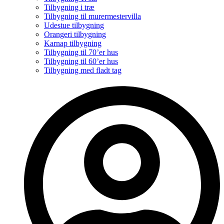
Tilbygning i træ
Tilbygning til murermestervilla
Udestue tilbygning
Orangeri tilbygning
Karnap tilbygning
Tilbygning til 70’er hus
Tilbygning til 60’er hus
Tilbygning med fladt tag