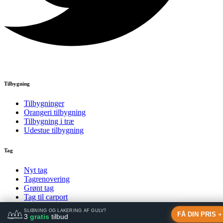
Tilbygning
Tilbygninger
Orangeri tilbygning
Tilbygning i træ
Udestue tilbygning
Tag
Nyt tag
Tagrenovering
Grønt tag
Tag til carport
SLIBNING OG LAKERING AF GULV?
© uldumbyg.dk
FÅ DIN PRIS
3
gratis
tilbud