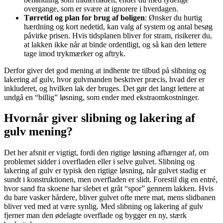
overgange, som er svære at ignorere i hverdagen.
Tørretid og plan for brug af boligen
: Ønsker du hurtig
hærdning og kort nedetid, kan valg af system og antal besøg
påvirke prisen. Hvis tidsplanen bliver for stram, risikerer du,
at lakken ikke når at binde ordentligt, og så kan den lettere
tage imod trykmærker og aftryk.
Derfor giver det god mening at indhente tre tilbud på slibning og
lakering af gulv, hvor gulvmanden beskriver præcis, hvad der er
inkluderet, og hvilken lak der bruges. Det gør det langt lettere at
undgå en “billig” løsning, som ender med ekstraomkostninger.
Hvornår giver slibning og lakering af
gulv mening?
Det her afsnit er vigtigt, fordi den rigtige løsning afhænger af, om
problemet sidder i overfladen eller i selve gulvet. Slibning og
lakering af gulv er typisk den rigtige løsning, når gulvet stadig er
sundt i konstruktionen, men overfladen er slidt. Forestil dig en entré,
hvor sand fra skoene har slebet et gråt “spor” gennem lakken. Hvis
du bare vasker hårdere, bliver gulvet ofte mere mat, mens slidbanen
bliver ved med at være synlig. Med slibning og lakering af gulv
fjerner man den ødelagte overflade og bygger en ny, stærk