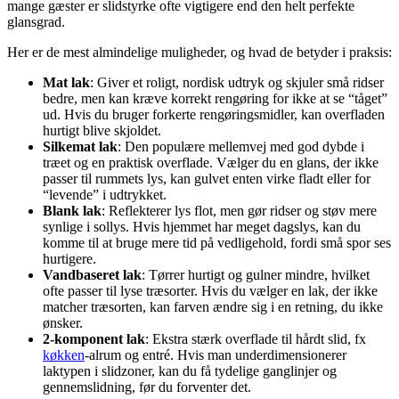
mange gæster er slidstyrke ofte vigtigere end den helt perfekte
glansgrad.
Her er de mest almindelige muligheder, og hvad de betyder i praksis:
Mat lak
: Giver et roligt, nordisk udtryk og skjuler små ridser
bedre, men kan kræve korrekt rengøring for ikke at se “tåget”
ud. Hvis du bruger forkerte rengøringsmidler, kan overfladen
hurtigt blive skjoldet.
Silkemat lak
: Den populære mellemvej med god dybde i
træet og en praktisk overflade. Vælger du en glans, der ikke
passer til rummets lys, kan gulvet enten virke fladt eller for
“levende” i udtrykket.
Blank lak
: Reflekterer lys flot, men gør ridser og støv mere
synlige i sollys. Hvis hjemmet har meget dagslys, kan du
komme til at bruge mere tid på vedligehold, fordi små spor ses
hurtigere.
Vandbaseret lak
: Tørrer hurtigt og gulner mindre, hvilket
ofte passer til lyse træsorter. Hvis du vælger en lak, der ikke
matcher træsorten, kan farven ændre sig i en retning, du ikke
ønsker.
2-komponent lak
: Ekstra stærk overflade til hårdt slid, fx
køkken
-alrum og entré. Hvis man underdimensionerer
laktypen i slidzoner, kan du få tydelige ganglinjer og
gennemslidning, før du forventer det.