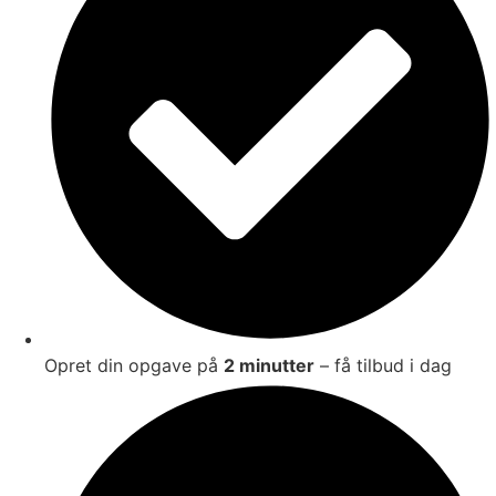
Opret din opgave på
2 minutter
– få tilbud i dag