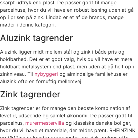
skarpt udtryk end plast. De passer godt til mange
parcelhuse, hvor du vil have en robust løsning uden at gå
op i prisen på zink. Lindab er et af de brands, mange
møder i denne kategori.
Aluzink tagrender
Aluzink ligger midt mellem stål og zink i både pris og
holdbarhed. Det er et godt valg, hvis du vil have et mere
holdbart metalsystem end plast, men uden at gå helt op i
zinkniveau. Til
nybyggeri
og almindelige familiehuse er
aluzink ofte en fornuftig mellemvej.
Zink tagrender
Zink tagrender er for mange den bedste kombination af
levetid, udseende og samlet økonomi. De passer godt til
parcelhus,
murermestervilla
og klassiske danske boliger,
hvor du vil have et materiale, der ældes pænt. RHEINZINK
og VMZinc er kendte producenter, og zink vælges ofte,