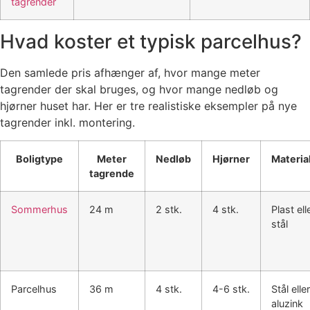
tagrender
Hvad koster et typisk parcelhus?
Den samlede pris afhænger af, hvor mange meter
tagrender der skal bruges, og hvor mange nedløb og
hjørner huset har. Her er tre realistiske eksempler på nye
tagrender inkl. montering.
Boligtype
Meter
Nedløb
Hjørner
Materia
tagrende
Sommerhus
24 m
2 stk.
4 stk.
Plast ell
stål
Parcelhus
36 m
4 stk.
4-6 stk.
Stål eller
aluzink