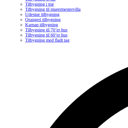
Tilbygning i træ
Tilbygning til murermestervilla
Udestue tilbygning
Orangeri tilbygning
Karnap tilbygning
Tilbygning til 70’er hus
Tilbygning til 60’er hus
Tilbygning med fladt tag