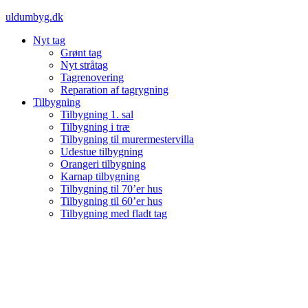
Videre
uldumbyg.dk
til
Nyt tag
indhold
Grønt tag
Nyt stråtag
Tagrenovering
Reparation af tagrygning
Tilbygning
Tilbygning 1. sal
Tilbygning i træ
Tilbygning til murermestervilla
Udestue tilbygning
Orangeri tilbygning
Karnap tilbygning
Tilbygning til 70’er hus
Tilbygning til 60’er hus
Tilbygning med fladt tag