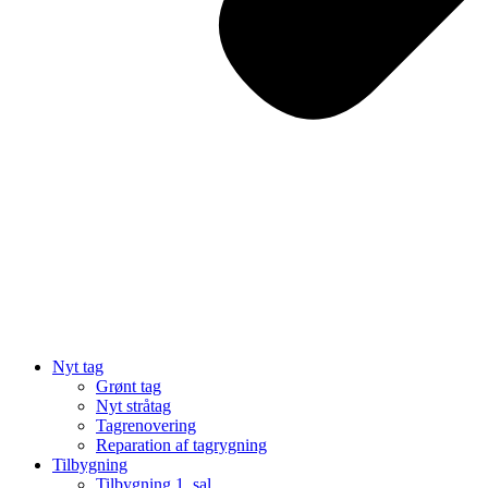
Nyt tag
Grønt tag
Nyt stråtag
Tagrenovering
Reparation af tagrygning
Tilbygning
Tilbygning 1. sal