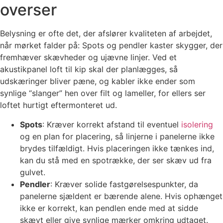
overser
Belysning er ofte det, der afslører kvaliteten af arbejdet,
når mørket falder på: Spots og pendler kaster skygger, der
fremhæver skævheder og ujævne linjer. Ved et
akustikpanel loft til kip skal der planlægges, så
udskæringer bliver pæne, og kabler ikke ender som
synlige “slanger” hen over filt og lameller, for ellers ser
loftet hurtigt eftermonteret ud.
Spots
: Kræver korrekt afstand til eventuel
isolering
og en plan for placering, så linjerne i panelerne ikke
brydes tilfældigt. Hvis placeringen ikke tænkes ind,
kan du stå med en spotrække, der ser skæv ud fra
gulvet.
Pendler
: Kræver solide fastgørelsespunkter, da
panelerne sjældent er bærende alene. Hvis ophænget
ikke er korrekt, kan pendlen ende med at sidde
skævt eller give synlige mærker omkring udtaget.