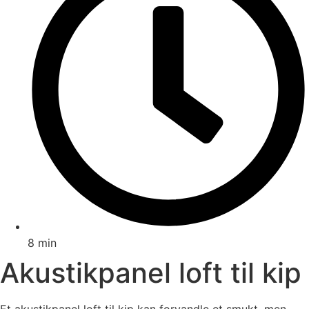
8 min
Akustikpanel loft til kip
Et akustikpanel loft til kip kan forvandle et smukt, men