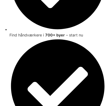
Find håndværkere i
700+ byer
– start nu