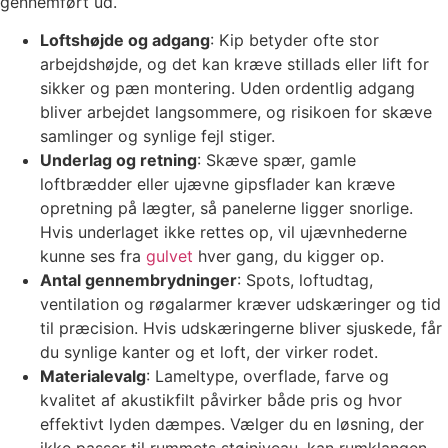
gennemført ud.
Loftshøjde og adgang
: Kip betyder ofte stor
arbejdshøjde, og det kan kræve stillads eller lift for
sikker og pæn montering. Uden ordentlig adgang
bliver arbejdet langsommere, og risikoen for skæve
samlinger og synlige fejl stiger.
Underlag og retning
: Skæve spær, gamle
loftbrædder eller ujævne gipsflader kan kræve
opretning på lægter, så panelerne ligger snorlige.
Hvis underlaget ikke rettes op, vil ujævnhederne
kunne ses fra
gulvet
hver gang, du kigger op.
Antal gennembrydninger
: Spots, loftudtag,
ventilation og røgalarmer kræver udskæringer og tid
til præcision. Hvis udskæringerne bliver sjuskede, får
du synlige kanter og et loft, der virker rodet.
Materialevalg
: Lameltype, overflade, farve og
kvalitet af akustikfilt påvirker både pris og hvor
effektivt lyden dæmpes. Vælger du en løsning, der