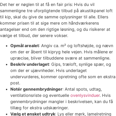
Det her er nøglen til at få en fair pris: Hvis du vil
sammenligne tre uforpligtende tilbud på akustikpanel loft
til kip, skal du give de samme oplysninger til alle. Ellers
kommer prisen til at sige mere om håndværkerens
antagelser end om den rigtige løsning, og du risikerer at
vælge et tilbud, der senere vokser.
Opmål arealet
: Angiv ca. m² og loftshøjde, og nævn
om der er åbent til kipryg hele vejen. Hvis målene er
upræcise, bliver tilbuddene svære at sammenligne.
Beskriv underlaget
: Gips, træloft, synlige spær, og
om der er ujævnheder. Hvis underlaget
undervurderes, kommer opretning ofte som en ekstra
post.
Notér gennembrydninger
: Antal spots, udtag,
ventilationsriste og eventuelle
ovenlysvinduer
. Hvis
gennembrydninger mangler i beskrivelsen, kan du få
tillæg for ekstra udskæringer.
Vælg et ønsket udtryk
: Lys eller mørk, lamelretning