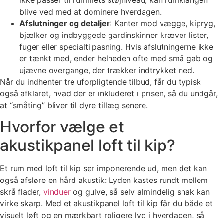
ikke passer til rummets støjniveau, kan rumklangen
blive ved med at dominere hverdagen.
Afslutninger og detaljer
: Kanter mod vægge, kipryg,
bjælker og indbyggede gardinskinner kræver lister,
fuger eller specialtilpasning. Hvis afslutningerne ikke
er tænkt med, ender helheden ofte med små gab og
ujævne overgange, der trækker indtrykket ned.
Når du indhenter tre uforpligtende tilbud, får du typisk
også afklaret, hvad der er inkluderet i prisen, så du undgår,
at “småting” bliver til dyre tillæg senere.
Hvorfor vælge et
akustikpanel loft til kip?
Et rum med loft til kip ser imponerende ud, men det kan
også afsløre en hård akustik: Lyden kastes rundt mellem
skrå flader,
vinduer
og gulve, så selv almindelig snak kan
virke skarp. Med et akustikpanel loft til kip får du både et
visuelt løft og en mærkbart roligere lyd i hverdagen, så