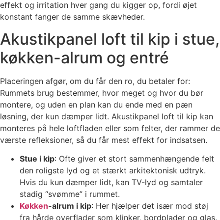
effekt og irritation hver gang du kigger op, fordi øjet
konstant fanger de samme skævheder.
Akustikpanel loft til kip i stue,
køkken-alrum og entré
Placeringen afgør, om du får den ro, du betaler for:
Rummets brug bestemmer, hvor meget og hvor du bør
montere, og uden en plan kan du ende med en pæn
løsning, der kun dæmper lidt. Akustikpanel loft til kip kan
monteres på hele loftfladen eller som felter, der rammer de
værste refleksioner, så du får mest effekt for indsatsen.
Stue i kip
: Ofte giver et stort sammenhængende felt
den roligste lyd og et stærkt arkitektonisk udtryk.
Hvis du kun dæmper lidt, kan TV-lyd og samtaler
stadig “svømme” i rummet.
Køkken
-alrum i kip
: Her hjælper det især mod støj
fra hårde overflader som klinker, bordplader og glas.