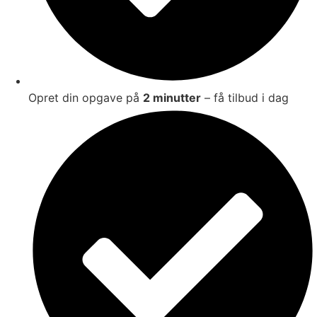
Opret din opgave på
2 minutter
– få tilbud i dag