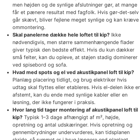
men højden og de synlige afslutninger gør, at mange
får et pænere resultat med fagfolk. Hvis gør-det-selv
går skævt, bliver fejlene meget synlige og kan kræve
ommontering.
Skal panelerne dække hele loftet til kip?
Ikke
nødvendigvis, men større sammenhængende flader
giver typisk den bedste effekt. Hvis du kun dækker
små felter, kan du opleve, at støjen stadig dominerer
ved spisebord og sofa.
Hvad med spots og el ved akustikpanel loft til kip?
Planlæg placering tidligt, og brug elektriker hvis
udtag skal flyttes eller etableres. Hvis el-delen ikke er
afstemt, kan du ende med synlige kabler eller en
løsning, der ikke fungerer i praksis.
Hvor lang tid tager montering af akustikpanel loft til
kip?
Typisk 1–3 dage afhængigt af m², højde,
opretning og antal udskæringer. Hvis opretning og
gennembrydninger undervurderes, kan tidsplanen
skride, så rummet er i brug længere end planlagt.