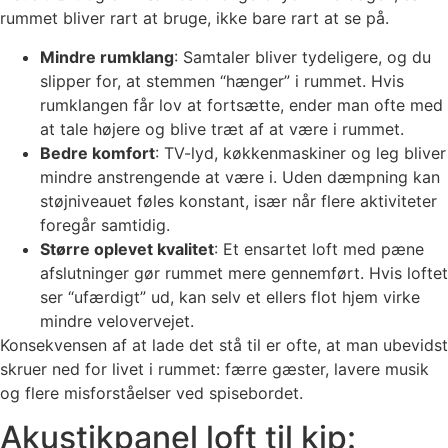
rummet bliver rart at bruge, ikke bare rart at se på.
Mindre rumklang
: Samtaler bliver tydeligere, og du
slipper for, at stemmen “hænger” i rummet. Hvis
rumklangen får lov at fortsætte, ender man ofte med
at tale højere og blive træt af at være i rummet.
Bedre komfort
: TV-lyd, køkkenmaskiner og leg bliver
mindre anstrengende at være i. Uden dæmpning kan
støjniveauet føles konstant, især når flere aktiviteter
foregår samtidig.
Større oplevet kvalitet
: Et ensartet loft med pæne
afslutninger gør rummet mere gennemført. Hvis loftet
ser “ufærdigt” ud, kan selv et ellers flot hjem virke
mindre velovervejet.
Konsekvensen af at lade det stå til er ofte, at man ubevidst
skruer ned for livet i rummet: færre gæster, lavere musik
og flere misforståelser ved spisebordet.
Akustikpanel loft til kip: