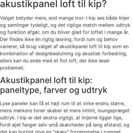
akustikpanel loft til kip?
Valget betyder mere, end mange tror: I kip ses både linjer
og samlinger tydeligt, og det rigtige match mellem udtryk
og funktion afgør, om du bliver glad for loftet i mange år.
Der findes ikke én rigtig løsning, fordi rum og behov
varierer, så brug valget af akustikpanel loft til kip som en
kombination af designbeslutning og akustisk forbedring,
ellers kan du ende med et flot loft, der ikke løser
problemet.
Akustikpanel loft til kip:
paneltype, farver og udtryk
Lyse paneler kan få et højt rum til at virke endnu større,
mens mørkere toner skaber et mere intimt, loungepræget
udtryk. I kip er det ekstra vigtigt, at linjerne ligger lige,
fordi øjet fanger selv små skævheder på lang afstand, og
det kan hurtigt give en “skæv” fornemmelse i rummet.