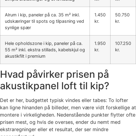
Alrum i kip, paneler på ca. 35 m² inkl.
1.450
50.750
udskæringer til spots og tilpasning ved
kr.
kr.
synlige spær
Hele opholdszone i kip, paneler på ca.
1.950
107.250
55 m² inkl. ekstra stillads, kabelskjul og
kr.
kr.
akustikfilt i premium
Hvad påvirker prisen på
akustikpanel loft til kip?
Det er her, budgettet typisk vindes eller tabes: To lofter
kan ligne hinanden på billeder, men være vidt forskellige at
montere i virkeligheden. Nedenstående punkter flytter ofte
prisen mest, og hvis de overses, ender du nemt med
ekstraregninger eller et resultat, der ser mindre