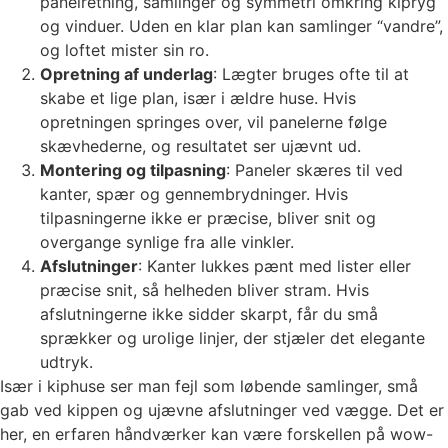
panelretning, samlinger og symmetri omkring kipryg
og vinduer. Uden en klar plan kan samlinger “vandre”,
og loftet mister sin ro.
Opretning af underlag
: Lægter bruges ofte til at
skabe et lige plan, især i ældre huse. Hvis
opretningen springes over, vil panelerne følge
skævhederne, og resultatet ser ujævnt ud.
Montering og tilpasning
: Paneler skæres til ved
kanter, spær og gennembrydninger. Hvis
tilpasningerne ikke er præcise, bliver snit og
overgange synlige fra alle vinkler.
Afslutninger
: Kanter lukkes pænt med lister eller
præcise snit, så helheden bliver stram. Hvis
afslutningerne ikke sidder skarpt, får du små
sprækker og urolige linjer, der stjæler det elegante
udtryk.
Især i kiphuse ser man fejl som løbende samlinger, små
gab ved kippen og ujævne afslutninger ved vægge. Det er
her, en erfaren håndværker kan være forskellen på wow-