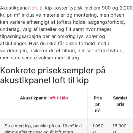
Akustikpanel
loft
til kip koster typisk mellem 900 og 2.200
kr. pr. m² inklusive materialer og montering, men prisen
kan variere afhængigt af loftets højde, adgangsforhold,
underlag, valg af lameller og filt samt hvor meget
tilpasningsarbejde der er omkring lys, spær og
afslutninger. Hvis du ikke får disse forhold med i
vurderingen, risikerer du et tilbud, der ser attraktivt ud,
men som senere vokser med tillæg.
Konkrete priseksempler på
akustikpanel loft til kip
Akustikpanel
loft til kip
Pris
Samlet
pr.
pris
m²
Stue med kip, paneler på ca. 18 m² inkl.
1.050
18.900
simple afslutninger og ét loftudtag
kr.
kr.