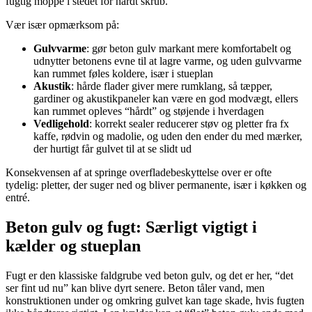
fugtig moppe i stedet for hårdt skrub.
Vær især opmærksom på:
Gulvvarme
: gør beton gulv markant mere komfortabelt og
udnytter betonens evne til at lagre varme, og uden gulvvarme
kan rummet føles koldere, især i stueplan
Akustik
: hårde flader giver mere rumklang, så tæpper,
gardiner og akustikpaneler kan være en god modvægt, ellers
kan rummet opleves “hårdt” og støjende i hverdagen
Vedligehold
: korrekt sealer reducerer støv og pletter fra fx
kaffe, rødvin og madolie, og uden den ender du med mærker,
der hurtigt får gulvet til at se slidt ud
Konsekvensen af at springe overfladebeskyttelse over er ofte
tydelig: pletter, der suger ned og bliver permanente, især i køkken og
entré.
Beton gulv og fugt: Særligt vigtigt i
kælder og stueplan
Fugt er den klassiske faldgrube ved beton gulv, og det er her, “det
ser fint ud nu” kan blive dyrt senere. Beton tåler vand, men
konstruktionen under og omkring gulvet kan tage skade, hvis fugten