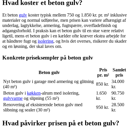
Hvad koster et beton gulv?
Et beton
gulv
koster typisk mellem 750 og 1.850 kr. pr. m² inklusive
materialer og normal udførelse, men prisen kan variere afhængigt af
underlag, lagtykkelse, armering, fugtspærre, overfladefinish og
adgangsforhold. I praksis kan et beton gulv til en stue være relativt
ligetil, mens et beton gulv i en kælder ofte kræver ekstra arbejde for
at håndtere fugt og
isolering
, og hvis det overses, risikerer du skader
og en løsning, der skal laves om.
Konkrete priseksempler på beton gulv
Pris
Samlet
Beton gulv
pr. m²
pris
Nyt beton gulv i garage med armering og glitning
34.000
850 kr.
(40 m²)
kr.
Beton gulv i
køkken
-alrum med isolering,
1.650
90.750
gulvvarme
og slipning (55 m²)
kr.
kr.
Renovering af eksisterende beton gulv med
28.500
950 kr.
slibning og sealer (30 m²)
kr.
Hvad påvirker prisen på et beton gulv?