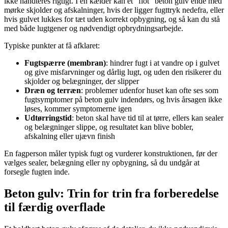
ikke håndteres rigtigt. I en kælder kan et “flot” beton gulv ende med
mørke skjolder og afskalninger, hvis der ligger fugttryk nedefra, eller
hvis gulvet lukkes for tæt uden korrekt opbygning, og så kan du stå
med både lugtgener og nødvendigt opbrydningsarbejde.
Typiske punkter at få afklaret:
Fugtspærre (membran)
: hindrer fugt i at vandre op i gulvet
og give misfarvninger og dårlig lugt, og uden den risikerer du
skjolder og belægninger, der slipper
Dræn og terræn
: problemer udenfor huset kan ofte ses som
fugtsymptomer på beton gulv indendørs, og hvis årsagen ikke
løses, kommer symptomerne igen
Udtørringstid
: beton skal have tid til at tørre, ellers kan sealer
og belægninger slippe, og resultatet kan blive bobler,
afskalning eller ujævn finish
En fagperson måler typisk fugt og vurderer konstruktionen, før der
vælges sealer, belægning eller ny opbygning, så du undgår at
forsegle fugten inde.
Beton gulv: Trin for trin fra forberedelse
til færdig overflade