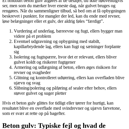
Et holdbart beton gulv afgøres af de detaljer, du ikke nødvendigvis
ser, men som du mærker hver eneste dag, når gulvet bruges og
rengøres. Når du sammenligner tilbud, så bed om at få opbygningen
beskrevet i punkter, for mangler der led, kan du ende med revner,
løse belægninger eller et gulv, der aldrig føles “færdigt”.
Vurdering af underlag, bæreevne og fugt, ellers bygger man
videre på et problem
Eventuel udgravning og opbygning med stabilt,
kapillarbrydende lag, ellers kan fugt og sætninger forplante
sig
Isolering og fugtspærre, hvor det er relevant, ellers bliver
gulvet koldt og risikerer fugtgener
Armering og udlægning af beton, ellers øges risikoen for
revner og svagheder
Glitning og kontrolleret udtørring, ellers kan overfladen blive
ujævn og svag
Slibning/polering og påføring af sealer efter behov, ellers
støver gulvet og suger pletter
Hvis et beton gulv glittes for tidligt eller tørrer for hurtigt, kan
resultatet blive en overflade med svindrevner og ujævn farvetone,
som er svær at rette op på bagefter.
Beton gulv: Typiske fejl og hvad de