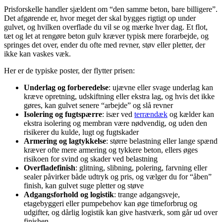
Prisforskelle handler sjældent om “den samme beton, bare billigere”.
Det afgørende er, hvor meget der skal bygges rigtigt op under
gulvet, og hvilken overflade du vil se og mærke hver dag. Et flot,
tæt og let at rengøre beton gulv kræver typisk mere forarbejde, og
springes det over, ender du ofte med revner, støv eller pletter, der
ikke kan vaskes væk.
Her er de typiske poster, der flytter prisen:
Underlag og forberedelse
: ujævne eller svage underlag kan
kræve opretning, udskiftning eller ekstra lag, og hvis det ikke
gøres, kan gulvet senere “arbejde” og slå revner
Isolering og fugtspærre
: især ved
terrændæk
og kælder kan
ekstra isolering og membran være nødvendig, og uden den
risikerer du kulde, lugt og fugtskader
Armering og lagtykkelse
: større belastning eller lange spænd
kræver ofte mere armering og tykkere beton, ellers øges
risikoen for svind og skader ved belastning
Overfladefinish
: glitning, slibning, polering, farvning eller
sealer påvirker både udtryk og pris, og vælger du for “åben”
finish, kan gulvet suge pletter og støve
Adgangsforhold og logistik
: trange adgangsveje,
etagebyggeri eller pumpebehov kan øge timeforbrug og
udgifter, og dårlig logistik kan give hastværk, som går ud over
finishen