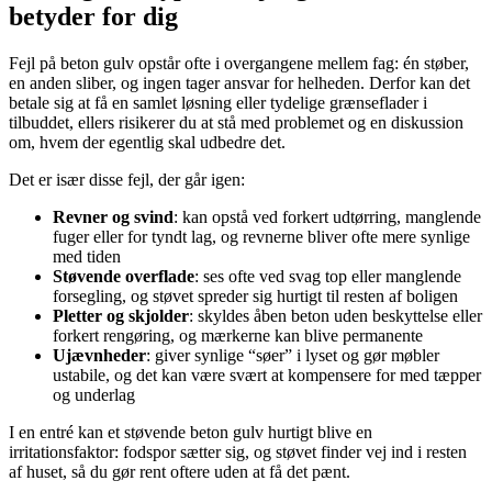
betyder for dig
Fejl på beton gulv opstår ofte i overgangene mellem fag: én støber,
en anden sliber, og ingen tager ansvar for helheden. Derfor kan det
betale sig at få en samlet løsning eller tydelige grænseflader i
tilbuddet, ellers risikerer du at stå med problemet og en diskussion
om, hvem der egentlig skal udbedre det.
Det er især disse fejl, der går igen:
Revner og svind
: kan opstå ved forkert udtørring, manglende
fuger eller for tyndt lag, og revnerne bliver ofte mere synlige
med tiden
Støvende overflade
: ses ofte ved svag top eller manglende
forsegling, og støvet spreder sig hurtigt til resten af boligen
Pletter og skjolder
: skyldes åben beton uden beskyttelse eller
forkert rengøring, og mærkerne kan blive permanente
Ujævnheder
: giver synlige “søer” i lyset og gør møbler
ustabile, og det kan være svært at kompensere for med tæpper
og underlag
I en entré kan et støvende beton gulv hurtigt blive en
irritationsfaktor: fodspor sætter sig, og støvet finder vej ind i resten
af huset, så du gør rent oftere uden at få det pænt.