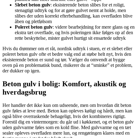
Slebet beton gulv
: eksisterende beton slibes for et roligt,
stenagtigt udtryk og for at gøre gulvet nemt at holde, men
slibes der uden korrekt efterbehandling, kan overfladen blive
åben og pletfølsom
Poleret beton gulv
: videre bearbejdning for mere glans og en
ekstra tæt overflade, og hvis poleringen ikke følges op af den
rette beskyttelse, mister gulvet hurtigt sit ensartede udtryk
Hvis du drømmer om et råt, nordisk udtryk i stuen, er et slebet eller
poleret beton gulv ofte et bedre valg end at støbe helt nyt, hvis den
eksisterende beton er sund og tør. Vælger du omvendt at bygge
oven på en problematisk bund, risikerer du at “sminke” et problem,
der dukker op igen.
Beton gulv i bolig: Komfort, akustik og
hverdagsbrug
Her handler det ikke kun om udseende, men om hvordan dit beton
gulv føles at leve med. Beton kan opleves køligt og hårdt, men kan
også blive overraskende behageligt, hvis det kombineres rigtigt.
Forestil dig en vintermorgen: du går ud i køkkenet, og et beton gulv
uden gulvvarme føles som en kold flise. Med gulvvarme og en tæt
sealer opleves overfladen mere lun, og rengøringen klares med en