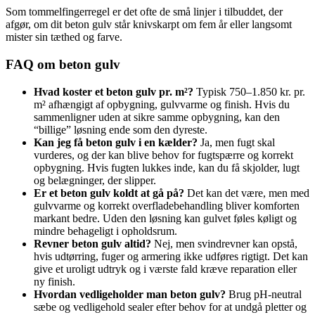
Som tommelfingerregel er det ofte de små linjer i tilbuddet, der
afgør, om dit beton gulv står knivskarpt om fem år eller langsomt
mister sin tæthed og farve.
FAQ om beton gulv
Hvad koster et beton gulv pr. m²?
Typisk 750–1.850 kr. pr.
m² afhængigt af opbygning, gulvvarme og finish. Hvis du
sammenligner uden at sikre samme opbygning, kan den
“billige” løsning ende som den dyreste.
Kan jeg få beton gulv i en kælder?
Ja, men fugt skal
vurderes, og der kan blive behov for fugtspærre og korrekt
opbygning. Hvis fugten lukkes inde, kan du få skjolder, lugt
og belægninger, der slipper.
Er et beton gulv koldt at gå på?
Det kan det være, men med
gulvvarme og korrekt overfladebehandling bliver komforten
markant bedre. Uden den løsning kan gulvet føles køligt og
mindre behageligt i opholdsrum.
Revner beton gulv altid?
Nej, men svindrevner kan opstå,
hvis udtørring, fuger og armering ikke udføres rigtigt. Det kan
give et uroligt udtryk og i værste fald kræve reparation eller
ny finish.
Hvordan vedligeholder man beton gulv?
Brug pH-neutral
sæbe og vedligehold sealer efter behov for at undgå pletter og