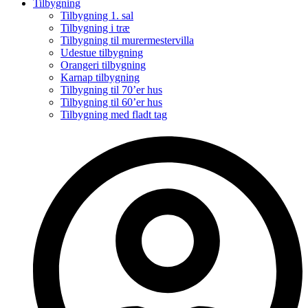
Tilbygning
Tilbygning 1. sal
Tilbygning i træ
Tilbygning til murermestervilla
Udestue tilbygning
Orangeri tilbygning
Karnap tilbygning
Tilbygning til 70’er hus
Tilbygning til 60’er hus
Tilbygning med fladt tag