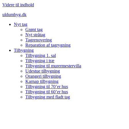
Videre til indhold
uldumbyg.dk
Nyt tag
Grønt tag
Nyt stråtag
Tagrenovering
Reparation af tagrygning
Tilbygning
Tilbygning 1. sal
Tilbygning i træ
Tilbygning til murermestervilla
Udestue tilbygning
Orangeri tilbygning
Karnap tilbygning
Tilbygning til 70’er hus
Tilbygning til 60’er hus
Tilbygning med fladt tag