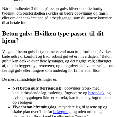
Når du indhenter 3 tilbud på beton gulv, bliver det ofte hurtigt
tydeligt, om prisforskellen skyldes en bedre opbygning og finish,
eller om der er skåret ned på arbejdsgange, som du senere kommer
til at betale for.
Beton gulv: Hvilken type passer til dit
hjem?
Valget af beton gulv betyder mere, end man tror, fordi det påvirker
både udtryk, komfort og hvor robust gulvet er i hverdagen. “Beton
gulv” kan dække over flere løsninger, og det rigtige valg afhænger
af, om du bygger nyt, renoverer, og om gulvet skal være synligt som
færdigt gulv eller fungere som underlag for fx træ eller fliser.
De mest almindelige løsninger er:
Nyt beton gulv (terrændæk)
: opbygges typisk med
kapillarbrydende lag, isolering, fugtspærre og
betondæk
, og
hvis opbygningen ikke er korrekt, kan kulde og fugt trække
op i boligen
Flydebeton/afretningslag
: et tyndere lag til at rette op og
skabe plan overflade før
belægning
, og uden ordentlig
planhed kan fliser knække eller gulve “vippe”