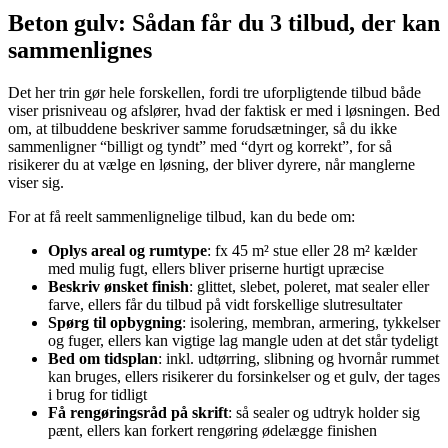
Beton gulv: Sådan får du 3 tilbud, der kan
sammenlignes
Det her trin gør hele forskellen, fordi tre uforpligtende tilbud både
viser prisniveau og afslører, hvad der faktisk er med i løsningen. Bed
om, at tilbuddene beskriver samme forudsætninger, så du ikke
sammenligner “billigt og tyndt” med “dyrt og korrekt”, for så
risikerer du at vælge en løsning, der bliver dyrere, når manglerne
viser sig.
For at få reelt sammenlignelige tilbud, kan du bede om:
Oplys areal og rumtype
: fx 45 m² stue eller 28 m² kælder
med mulig fugt, ellers bliver priserne hurtigt upræcise
Beskriv ønsket finish
: glittet, slebet, poleret, mat sealer eller
farve, ellers får du tilbud på vidt forskellige slutresultater
Spørg til opbygning
: isolering, membran, armering, tykkelser
og fuger, ellers kan vigtige lag mangle uden at det står tydeligt
Bed om tidsplan
: inkl. udtørring, slibning og hvornår rummet
kan bruges, ellers risikerer du forsinkelser og et gulv, der tages
i brug for tidligt
Få rengøringsråd på skrift
: så sealer og udtryk holder sig
pænt, ellers kan forkert rengøring ødelægge finishen