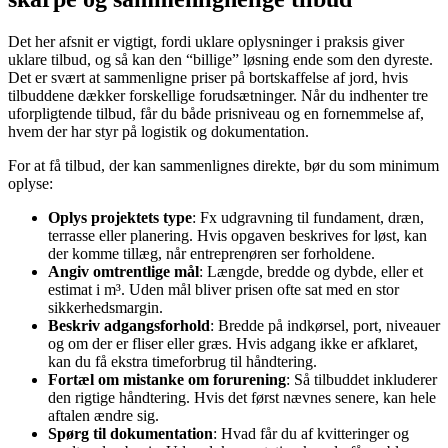
Det her afsnit er vigtigt, fordi uklare oplysninger i praksis giver
uklare tilbud, og så kan den “billige” løsning ende som den dyreste.
Det er svært at sammenligne priser på bortskaffelse af jord, hvis
tilbuddene dækker forskellige forudsætninger. Når du indhenter tre
uforpligtende tilbud, får du både prisniveau og en fornemmelse af,
hvem der har styr på logistik og dokumentation.
For at få tilbud, der kan sammenlignes direkte, bør du som minimum
oplyse:
Oplys projektets type
: Fx udgravning til fundament, dræn,
terrasse eller planering. Hvis opgaven beskrives for løst, kan
der komme tillæg, når entreprenøren ser forholdene.
Angiv omtrentlige mål
: Længde, bredde og dybde, eller et
estimat i m³. Uden mål bliver prisen ofte sat med en stor
sikkerhedsmargin.
Beskriv adgangsforhold
: Bredde på indkørsel, port, niveauer
og om der er fliser eller græs. Hvis adgang ikke er afklaret,
kan du få ekstra timeforbrug til håndtering.
Fortæl om mistanke om forurening
: Så tilbuddet inkluderer
den rigtige håndtering. Hvis det først nævnes senere, kan hele
aftalen ændre sig.
Spørg til dokumentation
: Hvad får du af kvitteringer og