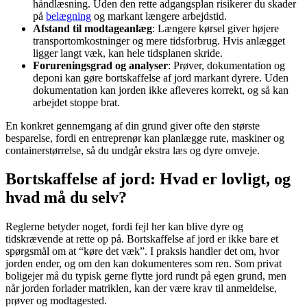
håndlæsning. Uden den rette adgangsplan risikerer du skader
på
belægning
og markant længere arbejdstid.
Afstand til modtageanlæg
: Længere kørsel giver højere
transportomkostninger og mere tidsforbrug. Hvis anlægget
ligger langt væk, kan hele tidsplanen skride.
Forureningsgrad og analyser
: Prøver, dokumentation og
deponi kan gøre bortskaffelse af jord markant dyrere. Uden
dokumentation kan jorden ikke afleveres korrekt, og så kan
arbejdet stoppe brat.
En konkret gennemgang af din grund giver ofte den største
besparelse, fordi en entreprenør kan planlægge rute, maskiner og
containerstørrelse, så du undgår ekstra læs og dyre omveje.
Bortskaffelse af jord: Hvad er lovligt, og
hvad må du selv?
Reglerne betyder noget, fordi fejl her kan blive dyre og
tidskrævende at rette op på. Bortskaffelse af jord er ikke bare et
spørgsmål om at “køre det væk”. I praksis handler det om, hvor
jorden ender, og om den kan dokumenteres som ren. Som privat
boligejer må du typisk gerne flytte jord rundt på egen grund, men
når jorden forlader matriklen, kan der være krav til anmeldelse,
prøver og modtagested.