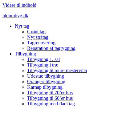
Videre til indhold
uldumbyg.dk
Nyt tag
Grønt tag
Nyt stråtag
Tagrenovering
Reparation af tagrygning
Tilbygning
Tilbygning 1. sal
Tilbygning i træ
Tilbygning til murermestervilla
Udestue tilbygning
Orangeri tilbygning
Karnap tilbygning
Tilbygning til 70’er hus
Tilbygning til 60’er hus
Tilbygning med fladt tag