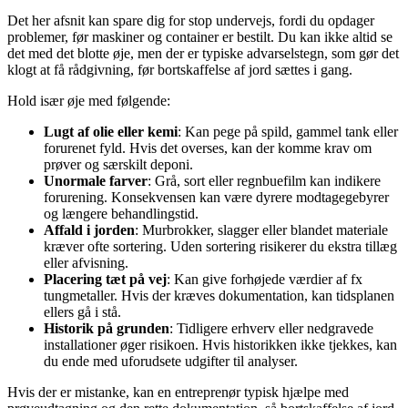
Det her afsnit kan spare dig for stop undervejs, fordi du opdager
problemer, før maskiner og container er bestilt. Du kan ikke altid se
det med det blotte øje, men der er typiske advarselstegn, som gør det
klogt at få rådgivning, før bortskaffelse af jord sættes i gang.
Hold især øje med følgende:
Lugt af olie eller kemi
: Kan pege på spild, gammel tank eller
forurenet fyld. Hvis det overses, kan der komme krav om
prøver og særskilt deponi.
Unormale farver
: Grå, sort eller regnbuefilm kan indikere
forurening. Konsekvensen kan være dyrere modtagegebyrer
og længere behandlingstid.
Affald i jorden
: Murbrokker, slagger eller blandet materiale
kræver ofte sortering. Uden sortering risikerer du ekstra tillæg
eller afvisning.
Placering tæt på vej
: Kan give forhøjede værdier af fx
tungmetaller. Hvis der kræves dokumentation, kan tidsplanen
ellers gå i stå.
Historik på grunden
: Tidligere erhverv eller nedgravede
installationer øger risikoen. Hvis historikken ikke tjekkes, kan
du ende med uforudsete udgifter til analyser.
Hvis der er mistanke, kan en entreprenør typisk hjælpe med