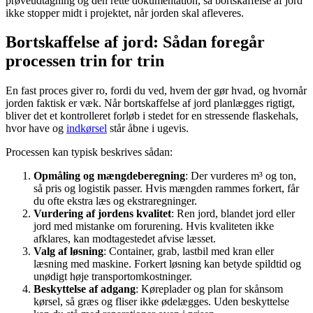
prøveudtagning og den rette dokumentation, så bortskaffelse af jord
ikke stopper midt i projektet, når jorden skal afleveres.
Bortskaffelse af jord: Sådan foregår
processen trin for trin
En fast proces giver ro, fordi du ved, hvem der gør hvad, og hvornår
jorden faktisk er væk. Når bortskaffelse af jord planlægges rigtigt,
bliver det et kontrolleret forløb i stedet for en stressende flaskehals,
hvor have og
indkørsel
står åbne i ugevis.
Processen kan typisk beskrives sådan:
Opmåling og mængdeberegning
: Der vurderes m³ og ton,
så pris og logistik passer. Hvis mængden rammes forkert, får
du ofte ekstra læs og ekstraregninger.
Vurdering af jordens kvalitet
: Ren jord, blandet jord eller
jord med mistanke om forurening. Hvis kvaliteten ikke
afklares, kan modtagestedet afvise læsset.
Valg af løsning
: Container, grab, lastbil med kran eller
læsning med maskine. Forkert løsning kan betyde spildtid og
unødigt høje transportomkostninger.
Beskyttelse af adgang
: Køreplader og plan for skånsom
kørsel, så græs og fliser ikke ødelægges. Uden beskyttelse