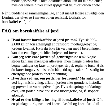
modtagelsesbevis. Uden dokumentation kan du få problemer,
hvis der senere bliver stillet spørgsmål til, hvor jorden endte.
Når tilbuddene er sammenlignelige, er det meget lettere at vælge den
løsning, der giver ro i maven og en realistisk totalpris for
bortskaffelse af jord.
FAQ om bortskaffelse af jord
Hvad koster bortskaffelse af jord pr. ton?
Typisk 900–
2.600 kr. pr. ton afhængigt af transport, modtagegebyr og
jordens kvalitet. Hvis du ikke får vægten med i beregningen,
kan den endelige pris blive højere end forventet.
Kan jeg selv køre jorden på genbrugspladsen?
Nogle
steder kan små mængder afleveres, men mange pladser har
begrænsninger og krav til jordtype, så tjek reglerne først. Hvis
du kører forgæves, mister du både tid og betaler ofte stadig for
efterfølgende professionel afhentning.
Hvordan ved jeg, om jorden er forurenet?
Mistanke opstår
ved lugt, misfarvning, affald i jorden eller grundens historik,
og prøver kan være nødvendige. Hvis du springer afklaringen
over, kan jorden blive afvist ved modtagelse, og så stopper
arbejdet.
Hvad er den billigste løsning til bortskaffelse af jord?
Ofte
en planlagt bortkørsel med korrekt lastbil og kort afstand til