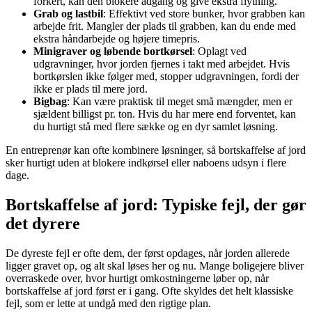
forkert, kan den blokere adgang og give ekstra flytning.
Grab og lastbil
: Effektivt ved store bunker, hvor grabben kan
arbejde frit. Mangler der plads til grabben, kan du ende med
ekstra håndarbejde og højere timepris.
Minigraver og løbende bortkørsel
: Oplagt ved
udgravninger, hvor jorden fjernes i takt med arbejdet. Hvis
bortkørslen ikke følger med, stopper udgravningen, fordi der
ikke er plads til mere jord.
Bigbag
: Kan være praktisk til meget små mængder, men er
sjældent billigst pr. ton. Hvis du har mere end forventet, kan
du hurtigt stå med flere sække og en dyr samlet løsning.
En entreprenør kan ofte kombinere løsninger, så bortskaffelse af jord
sker hurtigt uden at blokere indkørsel eller naboens udsyn i flere
dage.
Bortskaffelse af jord: Typiske fejl, der gør
det dyrere
De dyreste fejl er ofte dem, der først opdages, når jorden allerede
ligger gravet op, og alt skal løses her og nu. Mange boligejere bliver
overraskede over, hvor hurtigt omkostningerne løber op, når
bortskaffelse af jord først er i gang. Ofte skyldes det helt klassiske
fejl, som er lette at undgå med den rigtige plan.