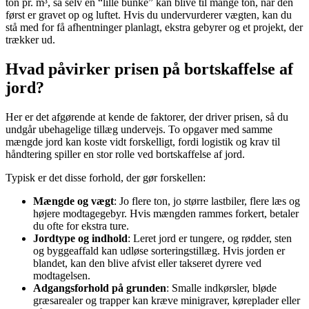
ton pr. m³, så selv en “lille bunke” kan blive til mange ton, når den
først er gravet op og luftet. Hvis du undervurderer vægten, kan du
stå med for få afhentninger planlagt, ekstra gebyrer og et projekt, der
trækker ud.
Hvad påvirker prisen på bortskaffelse af
jord?
Her er det afgørende at kende de faktorer, der driver prisen, så du
undgår ubehagelige tillæg undervejs. To opgaver med samme
mængde jord kan koste vidt forskelligt, fordi logistik og krav til
håndtering spiller en stor rolle ved bortskaffelse af jord.
Typisk er det disse forhold, der gør forskellen:
Mængde og vægt
: Jo flere ton, jo større lastbiler, flere læs og
højere modtagegebyr. Hvis mængden rammes forkert, betaler
du ofte for ekstra ture.
Jordtype og indhold
: Leret jord er tungere, og rødder, sten
og byggeaffald kan udløse sorteringstillæg. Hvis jorden er
blandet, kan den blive afvist eller takseret dyrere ved
modtagelsen.
Adgangsforhold på grunden
: Smalle indkørsler, bløde
græsarealer og trapper kan kræve minigraver, køreplader eller