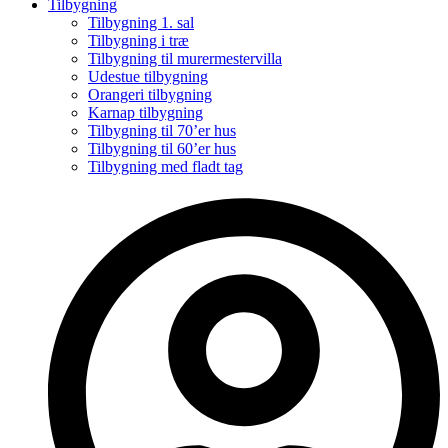
Tilbygning
Tilbygning 1. sal
Tilbygning i træ
Tilbygning til murermestervilla
Udestue tilbygning
Orangeri tilbygning
Karnap tilbygning
Tilbygning til 70’er hus
Tilbygning til 60’er hus
Tilbygning med fladt tag