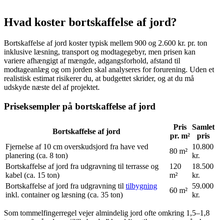
Hvad koster bortskaffelse af jord?
Bortskaffelse af jord koster typisk mellem 900 og 2.600 kr. pr. ton
inklusive læsning, transport og modtagegebyr, men prisen kan
variere afhængigt af mængde, adgangsforhold, afstand til
modtageanlæg og om jorden skal analyseres for forurening. Uden et
realistisk estimat risikerer du, at budgettet skrider, og at du må
udskyde næste del af projektet.
Priseksempler på bortskaffelse af jord
Pris
Samlet
Bortskaffelse af jord
pr. m²
pris
Fjernelse af 10 cm overskudsjord fra have ved
10.800
80 m²
planering (ca. 8 ton)
kr.
Bortskaffelse af jord fra udgravning til terrasse og
120
18.500
kabel (ca. 15 ton)
m²
kr.
Bortskaffelse af jord fra udgravning til
tilbygning
59.000
60 m²
inkl. container og læsning (ca. 35 ton)
kr.
Som tommelfingerregel vejer almindelig jord ofte omkring 1,5–1,8