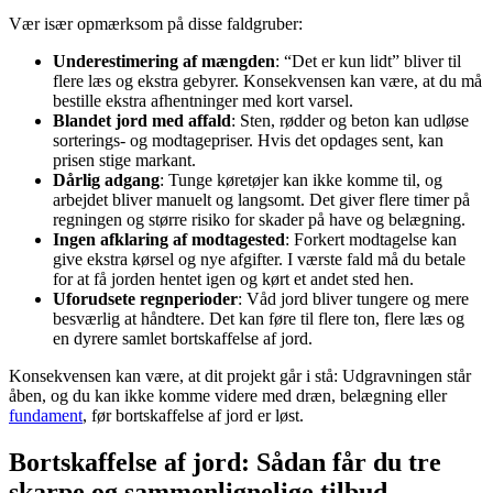
Vær især opmærksom på disse faldgruber:
Underestimering af mængden
: “Det er kun lidt” bliver til
flere læs og ekstra gebyrer. Konsekvensen kan være, at du må
bestille ekstra afhentninger med kort varsel.
Blandet jord med affald
: Sten, rødder og beton kan udløse
sorterings- og modtagepriser. Hvis det opdages sent, kan
prisen stige markant.
Dårlig adgang
: Tunge køretøjer kan ikke komme til, og
arbejdet bliver manuelt og langsomt. Det giver flere timer på
regningen og større risiko for skader på have og belægning.
Ingen afklaring af modtagested
: Forkert modtagelse kan
give ekstra kørsel og nye afgifter. I værste fald må du betale
for at få jorden hentet igen og kørt et andet sted hen.
Uforudsete regnperioder
: Våd jord bliver tungere og mere
besværlig at håndtere. Det kan føre til flere ton, flere læs og
en dyrere samlet bortskaffelse af jord.
Konsekvensen kan være, at dit projekt går i stå: Udgravningen står
åben, og du kan ikke komme videre med dræn, belægning eller
fundament
, før bortskaffelse af jord er løst.
Bortskaffelse af jord: Sådan får du tre
skarpe og sammenlignelige tilbud