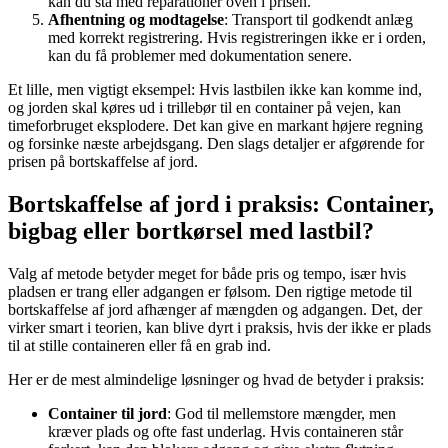
kan du stå med reparationer oven i prisen.
Afhentning og modtagelse
: Transport til godkendt anlæg
med korrekt registrering. Hvis registreringen ikke er i orden,
kan du få problemer med dokumentation senere.
Et lille, men vigtigt eksempel: Hvis lastbilen ikke kan komme ind,
og jorden skal køres ud i trillebør til en container på vejen, kan
timeforbruget eksplodere. Det kan give en markant højere regning
og forsinke næste arbejdsgang. Den slags detaljer er afgørende for
prisen på bortskaffelse af jord.
Bortskaffelse af jord i praksis: Container,
bigbag eller bortkørsel med lastbil?
Valg af metode betyder meget for både pris og tempo, især hvis
pladsen er trang eller adgangen er følsom. Den rigtige metode til
bortskaffelse af jord afhænger af mængden og adgangen. Det, der
virker smart i teorien, kan blive dyrt i praksis, hvis der ikke er plads
til at stille containeren eller få en grab ind.
Her er de mest almindelige løsninger og hvad de betyder i praksis:
Container til jord
: God til mellemstore mængder, men
kræver plads og ofte fast underlag. Hvis containeren står