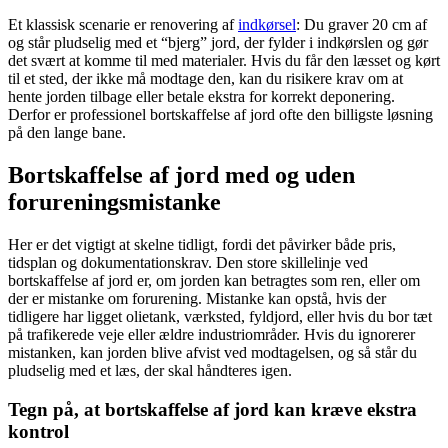
Et klassisk scenarie er renovering af
indkørsel
: Du graver 20 cm af
og står pludselig med et “bjerg” jord, der fylder i indkørslen og gør
det svært at komme til med materialer. Hvis du får den læsset og kørt
til et sted, der ikke må modtage den, kan du risikere krav om at
hente jorden tilbage eller betale ekstra for korrekt deponering.
Derfor er professionel bortskaffelse af jord ofte den billigste løsning
på den lange bane.
Bortskaffelse af jord med og uden
forureningsmistanke
Her er det vigtigt at skelne tidligt, fordi det påvirker både pris,
tidsplan og dokumentationskrav. Den store skillelinje ved
bortskaffelse af jord er, om jorden kan betragtes som ren, eller om
der er mistanke om forurening. Mistanke kan opstå, hvis der
tidligere har ligget olietank, værksted, fyldjord, eller hvis du bor tæt
på trafikerede veje eller ældre industriområder. Hvis du ignorerer
mistanken, kan jorden blive afvist ved modtagelsen, og så står du
pludselig med et læs, der skal håndteres igen.
Tegn på, at bortskaffelse af jord kan kræve ekstra
kontrol