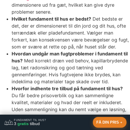
dimensionere ud fra gæt, hvilket kan give dyre
problemer senere.
Hvilket fundament til hus er bedst?
Det bedste er
det, der er dimensioneret til din jord og dit hus, ofte
terrændæk eller pladefundament. Vælger man
forkert, kan konsekvensen være bevægelser og fugt,
som er svære at rette op på, når huset står der.
Hvordan undgår man fugtproblemer i fundament til
hus?
Med korrekt dræn ved behov, kapillarbrydende
lag, tæt radonsikring og god tætning ved
gennemføringer. Hvis fugtvejene ikke brydes, kan
indeklima og materialer tage skade over tid.
Hvorfor indhente tre tilbud på fundament til hus?
Du får bedre prisoverblik og kan sammenligne
kvalitet, materialer og hvad der reelt er inkluderet.
Uden sammenligning kan du nemt vælge en løsning,
der ser billig ud, men som mangler afgørende dele.
FUNDAMENT TIL HUS?
FÅ DIN PRIS
3
gratis
tilbud
Få 3 gratis tilbud