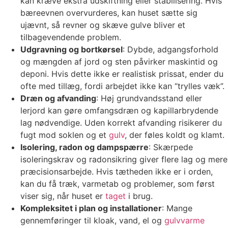
kan kræve ekstra udskiftning eller stabilisering. Hvis
bæreevnen overvurderes, kan huset sætte sig
ujævnt, så revner og skæve gulve bliver et
tilbagevendende problem.
Udgravning og bortkørsel
: Dybde, adgangsforhold
og mængden af jord og sten påvirker maskintid og
deponi. Hvis dette ikke er realistisk prissat, ender du
ofte med tillæg, fordi arbejdet ikke kan “trylles væk”.
Dræn og afvanding
: Høj grundvandsstand eller
lerjord kan gøre omfangsdræn og kapillarbrydende
lag nødvendige. Uden korrekt afvanding risikerer du
fugt mod soklen og et
gulv
, der føles koldt og klamt.
Isolering, radon og dampspærre
: Skærpede
isoleringskrav og radonsikring giver flere lag og mere
præcisionsarbejde. Hvis tætheden ikke er i orden,
kan du få træk, varmetab og problemer, som først
viser sig, når huset er
taget
i brug.
Kompleksitet i plan og installationer
: Mange
gennemføringer til kloak, vand, el og
gulvvarme