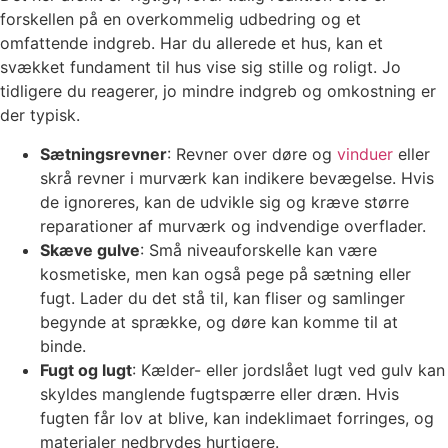
forskellen på en overkommelig udbedring og et
omfattende indgreb. Har du allerede et hus, kan et
svækket fundament til hus vise sig stille og roligt. Jo
tidligere du reagerer, jo mindre indgreb og omkostning er
der typisk.
Sætningsrevner
: Revner over døre og
vinduer
eller
skrå revner i murværk kan indikere bevægelse. Hvis
de ignoreres, kan de udvikle sig og kræve større
reparationer af murværk og indvendige overflader.
Skæve gulve
: Små niveauforskelle kan være
kosmetiske, men kan også pege på sætning eller
fugt. Lader du det stå til, kan fliser og samlinger
begynde at sprække, og døre kan komme til at
binde.
Fugt og lugt
: Kælder- eller jordslået lugt ved gulv kan
skyldes manglende fugtspærre eller dræn. Hvis
fugten får lov at blive, kan indeklimaet forringes, og
materialer nedbrydes hurtigere.