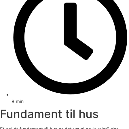
8 min
Fundament til hus
Et solidt fundament til hus er det usynlige “skelet”, der