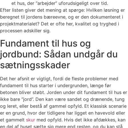
et hus, der “arbejder” uforudsigeligt over tid.
Efter listen giver det mening at spørge: Hvilken løsning er
beregnet til jordens bæreevne, og er den dokumenteret i
projektmaterialet? Det er ofte her, kvalitet og tryghed i
processen adskiller sig.
Fundament til hus og
jordbund: Sådan undgår du
sætningsskader
Det her afsnit er vigtigt, fordi de fleste problemer med
fundament til hus starter i undergrunden, længe før
betonen bliver støbt. Jorden under dit fundament til hus er
ikke bare “jord”. Den kan være sandet og drænende, tung
og leret, eller bestå af gammel opfyld. Et klassisk scenarie
er en grund, hvor der tidligere har ligget en havevold eller
et gammelt
skur
med opfyld. Hvis det ikke afdækkes, kan
en del af huset sætte sig mere end resten, og du kan stå