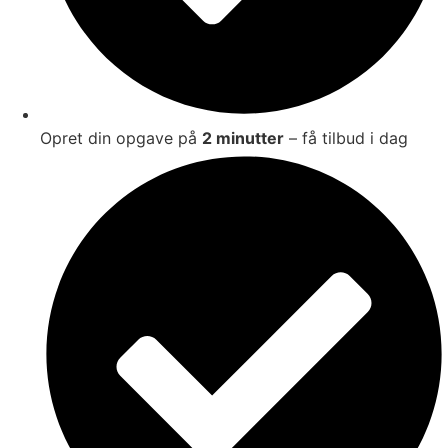
Opret din opgave på
2 minutter
– få tilbud i dag