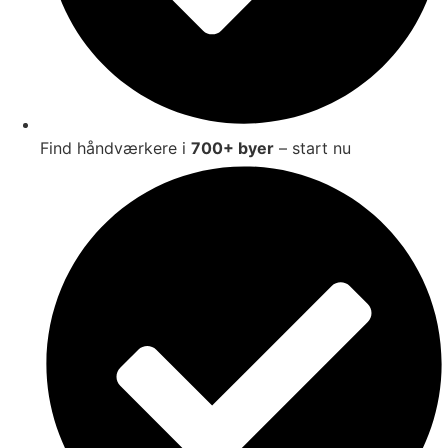
Find håndværkere i
700+ byer
– start nu