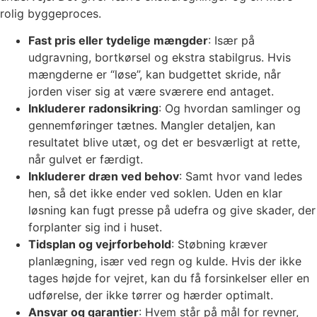
rolig byggeproces.
Fast pris eller tydelige mængder
: Især på
udgravning, bortkørsel og ekstra stabilgrus. Hvis
mængderne er “løse”, kan budgettet skride, når
jorden viser sig at være sværere end antaget.
Inkluderer radonsikring
: Og hvordan samlinger og
gennemføringer tætnes. Mangler detaljen, kan
resultatet blive utæt, og det er besværligt at rette,
når gulvet er færdigt.
Inkluderer dræn ved behov
: Samt hvor vand ledes
hen, så det ikke ender ved soklen. Uden en klar
løsning kan fugt presse på udefra og give skader, der
forplanter sig ind i huset.
Tidsplan og vejrforbehold
: Støbning kræver
planlægning, især ved regn og kulde. Hvis der ikke
tages højde for vejret, kan du få forsinkelser eller en
udførelse, der ikke tørrer og hærder optimalt.
Ansvar og garantier
: Hvem står på mål for revner,