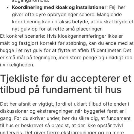
adgangsforhold.
Koordinering med kloak og installationer
: Fejl her
giver ofte dyre opbrydninger senere. Manglende
koordinering kan i praksis betyde, at du skal bryde et
nyt gulv op for at rette små placeringer.
Et konkret scenarie: Hvis kloakgennemføringer ikke er
målt og fastgjort korrekt før støbning, kan du ende med at
hugge i et nyt gulv for at flytte et afløb få centimeter. Det
er små mål på tegningen, men store penge og unødigt rod
i virkeligheden.
Tjekliste før du accepterer et
tilbud på fundament til hus
Det her afsnit er vigtigt, fordi et uklart tilbud ofte ender i
diskussioner og ekstraregninger, når byggeriet først er i
gang. Før du skriver under, bør du sikre dig, at fundament
til hus er beskrevet så præcist, at der ikke opstår tvivl
undervejs. Det giver færre ekstraregninger og en mere