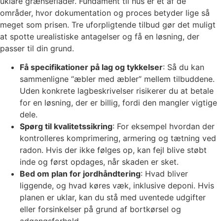
uklare grænseflader. Fundament til hus er et af de
områder, hvor dokumentation og proces betyder lige så
meget som prisen. Tre uforpligtende tilbud gør det muligt
at spotte urealistiske antagelser og få en løsning, der
passer til din grund.
Få specifikationer på lag og tykkelser
: Så du kan
sammenligne “æbler med æbler” mellem tilbuddene.
Uden konkrete lagbeskrivelser risikerer du at betale
for en løsning, der er billig, fordi den mangler vigtige
dele.
Spørg til kvalitetssikring
: For eksempel hvordan der
kontrolleres komprimering, armering og tætning ved
radon. Hvis der ikke følges op, kan fejl blive støbt
inde og først opdages, når skaden er sket.
Bed om plan for jordhåndtering
: Hvad bliver
liggende, og hvad køres væk, inklusive deponi. Hvis
planen er uklar, kan du stå med uventede udgifter
eller forsinkelser på grund af bortkørsel og