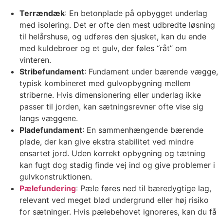
Terrændæk
: En betonplade på opbygget underlag
med isolering. Det er ofte den mest udbredte løsning
til helårshuse, og udføres den sjusket, kan du ende
med kuldebroer og et gulv, der føles “råt” om
vinteren.
Stribefundament
: Fundament under bærende vægge,
typisk kombineret med gulvopbygning mellem
striberne. Hvis dimensionering eller underlag ikke
passer til jorden, kan sætningsrevner ofte vise sig
langs væggene.
Pladefundament
: En sammenhængende bærende
plade, der kan give ekstra stabilitet ved mindre
ensartet jord. Uden korrekt opbygning og tætning
kan fugt dog stadig finde vej ind og give problemer i
gulvkonstruktionen.
Pælefundering
: Pæle føres ned til bæredygtige lag,
relevant ved meget blød undergrund eller høj risiko
for sætninger. Hvis pælebehovet ignoreres, kan du få