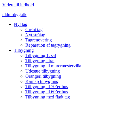
Videre til indhold
uldumbyg.dk
Nyt tag
Grønt tag
Nyt stråtag
Tagrenovering
Reparation af tagrygning
Tilbygning
Tilbygning 1. sal
Tilbygning i træ
Tilbygning til murermestervilla
Udestue tilbygning
Orangeri tilbygning
Karnap tilbygning
Tilbygning til 70’er hus
Tilbygning til 60’er hus
Tilbygning med fladt tag