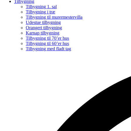
Tilbygning
Tilbygning 1. sal
Tilbygning i træ
Tilbygning til murermestervilla
Udestue tilbygning
Orangeri tilbygning
Karnap tilbygning
Tilbygning til 70’er hus
Tilbygning til 60’er hus
Tilbygning med fladt tag