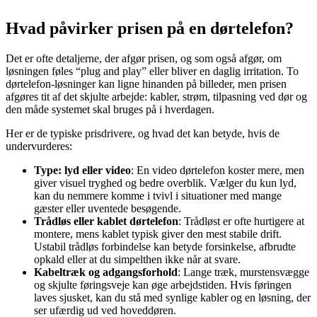
Hvad påvirker prisen på en dørtelefon?
Det er ofte detaljerne, der afgør prisen, og som også afgør, om
løsningen føles “plug and play” eller bliver en daglig irritation. To
dørtelefon-løsninger kan ligne hinanden på billeder, men prisen
afgøres tit af det skjulte arbejde: kabler, strøm, tilpasning ved dør og
den måde systemet skal bruges på i hverdagen.
Her er de typiske prisdrivere, og hvad det kan betyde, hvis de
undervurderes:
Type: lyd eller video
: En video dørtelefon koster mere, men
giver visuel tryghed og bedre overblik. Vælger du kun lyd,
kan du nemmere komme i tvivl i situationer med mange
gæster eller uventede besøgende.
Trådløs eller kablet dørtelefon
: Trådløst er ofte hurtigere at
montere, mens kablet typisk giver den mest stabile drift.
Ustabil trådløs forbindelse kan betyde forsinkelse, afbrudte
opkald eller at du simpelthen ikke når at svare.
Kabeltræk og adgangsforhold
: Lange træk, murstensvægge
og skjulte føringsveje kan øge arbejdstiden. Hvis føringen
laves sjusket, kan du stå med synlige kabler og en løsning, der
ser ufærdig ud ved hoveddøren.