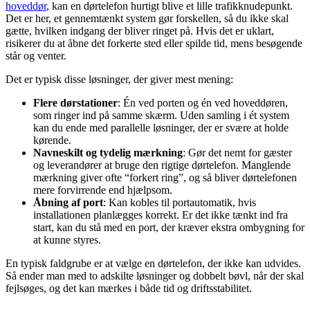
hoveddør
, kan en dørtelefon hurtigt blive et lille trafikknudepunkt.
Det er her, et gennemtænkt system gør forskellen, så du ikke skal
gætte, hvilken indgang der bliver ringet på. Hvis det er uklart,
risikerer du at åbne det forkerte sted eller spilde tid, mens besøgende
står og venter.
Det er typisk disse løsninger, der giver mest mening:
Flere dørstationer
: Én ved porten og én ved hoveddøren,
som ringer ind på samme skærm. Uden samling i ét system
kan du ende med parallelle løsninger, der er svære at holde
kørende.
Navneskilt og tydelig mærkning
: Gør det nemt for gæster
og leverandører at bruge den rigtige dørtelefon. Manglende
mærkning giver ofte “forkert ring”, og så bliver dørtelefonen
mere forvirrende end hjælpsom.
Åbning af port
: Kan kobles til portautomatik, hvis
installationen planlægges korrekt. Er det ikke tænkt ind fra
start, kan du stå med en port, der kræver ekstra ombygning for
at kunne styres.
En typisk faldgrube er at vælge en dørtelefon, der ikke kan udvides.
Så ender man med to adskilte løsninger og dobbelt bøvl, når der skal
fejlsøges, og det kan mærkes i både tid og driftsstabilitet.