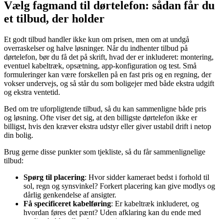
Vælg fagmand til dørtelefon: sådan får du
et tilbud, der holder
Et godt tilbud handler ikke kun om prisen, men om at undgå
overraskelser og halve løsninger. Når du indhenter tilbud på
dørtelefon, bør du få det på skrift, hvad der er inkluderet: montering,
eventuel kabeltræk, opsætning, app-konfiguration og test. Små
formuleringer kan være forskellen på en fast pris og en regning, der
vokser undervejs, og så står du som boligejer med både ekstra udgift
og ekstra ventetid.
Bed om tre uforpligtende tilbud, så du kan sammenligne både pris
og løsning. Ofte viser det sig, at den billigste dørtelefon ikke er
billigst, hvis den kræver ekstra udstyr eller giver ustabil drift i netop
din bolig.
Brug gerne disse punkter som tjekliste, så du får sammenlignelige
tilbud:
Spørg til placering
: Hvor sidder kameraet bedst i forhold til
sol, regn og synsvinkel? Forkert placering kan give modlys og
dårlig genkendelse af ansigter.
Få specificeret kabelføring
: Er kabeltræk inkluderet, og
hvordan føres det pænt? Uden afklaring kan du ende med