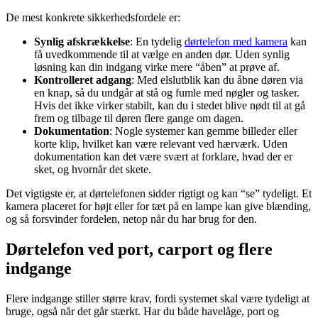
De mest konkrete sikkerhedsfordele er:
Synlig afskrækkelse
: En tydelig
dørtelefon med kamera
kan
få uvedkommende til at vælge en anden dør. Uden synlig
løsning kan din indgang virke mere “åben” at prøve af.
Kontrolleret adgang
: Med elslutblik kan du åbne døren via
en knap, så du undgår at stå og fumle med nøgler og tasker.
Hvis det ikke virker stabilt, kan du i stedet blive nødt til at gå
frem og tilbage til døren flere gange om dagen.
Dokumentation
: Nogle systemer kan gemme billeder eller
korte klip, hvilket kan være relevant ved hærværk. Uden
dokumentation kan det være svært at forklare, hvad der er
sket, og hvornår det skete.
Det vigtigste er, at dørtelefonen sidder rigtigt og kan “se” tydeligt. Et
kamera placeret for højt eller for tæt på en lampe kan give blænding,
og så forsvinder fordelen, netop når du har brug for den.
Dørtelefon ved port, carport og flere
indgange
Flere indgange stiller større krav, fordi systemet skal være tydeligt at
bruge, også når det går stærkt. Har du både havelåge, port og