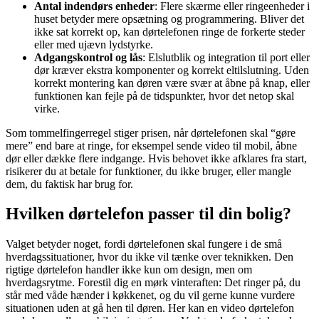
Antal indendørs enheder
: Flere skærme eller ringeenheder i
huset betyder mere opsætning og programmering. Bliver det
ikke sat korrekt op, kan dørtelefonen ringe de forkerte steder
eller med ujævn lydstyrke.
Adgangskontrol og lås
: Elslutblik og integration til port eller
dør kræver ekstra komponenter og korrekt eltilslutning. Uden
korrekt montering kan døren være svær at åbne på knap, eller
funktionen kan fejle på de tidspunkter, hvor det netop skal
virke.
Som tommelfingerregel stiger prisen, når dørtelefonen skal “gøre
mere” end bare at ringe, for eksempel sende video til mobil, åbne
dør eller dække flere indgange. Hvis behovet ikke afklares fra start,
risikerer du at betale for funktioner, du ikke bruger, eller mangle
dem, du faktisk har brug for.
Hvilken dørtelefon passer til din bolig?
Valget betyder noget, fordi dørtelefonen skal fungere i de små
hverdagssituationer, hvor du ikke vil tænke over teknikken. Den
rigtige dørtelefon handler ikke kun om design, men om
hverdagsrytme. Forestil dig en mørk vinteraften: Det ringer på, du
står med våde hænder i køkkenet, og du vil gerne kunne vurdere
situationen uden at gå hen til døren. Her kan en video dørtelefon