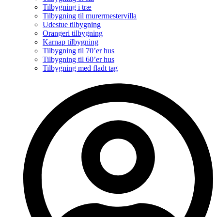
Tilbygning i træ
Tilbygning til murermestervilla
Udestue tilbygning
Orangeri tilbygning
Karnap tilbygning
Tilbygning til 70’er hus
Tilbygning til 60’er hus
Tilbygning med fladt tag