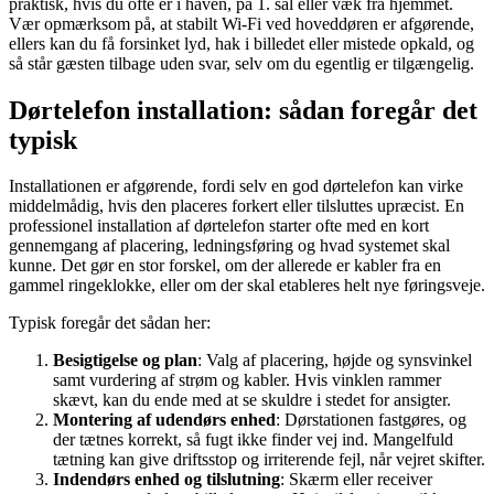
praktisk, hvis du ofte er i haven, på 1. sal eller væk fra hjemmet.
Vær opmærksom på, at stabilt Wi-Fi ved hoveddøren er afgørende,
ellers kan du få forsinket lyd, hak i billedet eller mistede opkald, og
så står gæsten tilbage uden svar, selv om du egentlig er tilgængelig.
Dørtelefon installation: sådan foregår det
typisk
Installationen er afgørende, fordi selv en god dørtelefon kan virke
middelmådig, hvis den placeres forkert eller tilsluttes upræcist. En
professionel installation af dørtelefon starter ofte med en kort
gennemgang af placering, ledningsføring og hvad systemet skal
kunne. Det gør en stor forskel, om der allerede er kabler fra en
gammel ringeklokke, eller om der skal etableres helt nye føringsveje.
Typisk foregår det sådan her:
Besigtigelse og plan
: Valg af placering, højde og synsvinkel
samt vurdering af strøm og kabler. Hvis vinklen rammer
skævt, kan du ende med at se skuldre i stedet for ansigter.
Montering af udendørs enhed
: Dørstationen fastgøres, og
der tætnes korrekt, så fugt ikke finder vej ind. Mangelfuld
tætning kan give driftsstop og irriterende fejl, når vejret skifter.
Indendørs enhed og tilslutning
: Skærm eller receiver