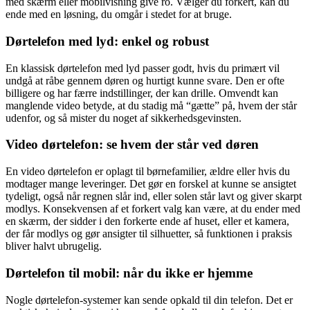
med skærm eller mobilvisning give ro. Vælger du forkert, kan du
ende med en løsning, du omgår i stedet for at bruge.
Dørtelefon med lyd: enkel og robust
En klassisk dørtelefon med lyd passer godt, hvis du primært vil
undgå at råbe gennem døren og hurtigt kunne svare. Den er ofte
billigere og har færre indstillinger, der kan drille. Omvendt kan
manglende video betyde, at du stadig må “gætte” på, hvem der står
udenfor, og så mister du noget af sikkerhedsgevinsten.
Video dørtelefon: se hvem der står ved døren
En video dørtelefon er oplagt til børnefamilier, ældre eller hvis du
modtager mange leveringer. Det gør en forskel at kunne se ansigtet
tydeligt, også når regnen slår ind, eller solen står lavt og giver skarpt
modlys. Konsekvensen af et forkert valg kan være, at du ender med
en skærm, der sidder i den forkerte ende af huset, eller et kamera,
der får modlys og gør ansigter til silhuetter, så funktionen i praksis
bliver halvt ubrugelig.
Dørtelefon til mobil: når du ikke er hjemme
Nogle dørtelefon-systemer kan sende opkald til din telefon. Det er