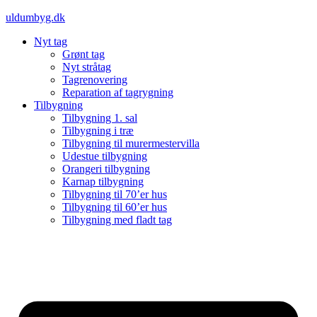
Videre
uldumbyg.dk
til
Nyt tag
indhold
Grønt tag
Nyt stråtag
Tagrenovering
Reparation af tagrygning
Tilbygning
Tilbygning 1. sal
Tilbygning i træ
Tilbygning til murermestervilla
Udestue tilbygning
Orangeri tilbygning
Karnap tilbygning
Tilbygning til 70’er hus
Tilbygning til 60’er hus
Tilbygning med fladt tag