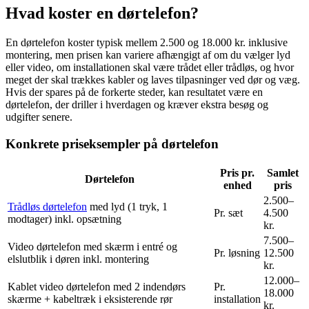
Hvad koster en dørtelefon?
En dørtelefon koster typisk mellem 2.500 og 18.000 kr. inklusive
montering, men prisen kan variere afhængigt af om du vælger lyd
eller video, om installationen skal være trådet eller trådløs, og hvor
meget der skal trækkes kabler og laves tilpasninger ved dør og væg.
Hvis der spares på de forkerte steder, kan resultatet være en
dørtelefon, der driller i hverdagen og kræver ekstra besøg og
udgifter senere.
Konkrete priseksempler på dørtelefon
Pris pr.
Samlet
Dørtelefon
enhed
pris
2.500–
Trådløs dørtelefon
med lyd (1 tryk, 1
Pr. sæt
4.500
modtager) inkl. opsætning
kr.
7.500–
Video dørtelefon med skærm i entré og
Pr. løsning
12.500
elslutblik i døren inkl. montering
kr.
12.000–
Kablet video dørtelefon med 2 indendørs
Pr.
18.000
skærme + kabeltræk i eksisterende rør
installation
kr.