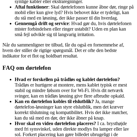
synlige kabler eller ekstraregninger.
Aftal funktioner
: Skal dørtelefonen kunne åbne dør, ringe på
mobil eller kun give lyd? Hvis behovet ikke er tydeligt, kan
du stå med en løsning, der ikke passer til din hverdag.
Gennemgå drift og service
: Hvad gør du, hvis dørtelefonen
mister forbindelsen eller ringer ustabilt? Uden en plan kan
små fejl udvikle sig til langvarig irritation.
Når du sammenligner tre tilbud, får du også en fornemmelse af,
hvem der stiller de rigtige spørgsmål. Det er ofte den bedste
indikator for et flot og holdbart resultat.
FAQ om dørtelefon
Hvad er forskellen på trådløs og kablet dørtelefon?
Trådløs er hurtigere at montere, mens kablet typisk er mest
stabil og mindre følsom over for Wi-Fi. Hvis dit netværk
svinger, kan en trådløs løsning give flere afbrudte opkald.
Kan en dørtelefon kobles til elslutblik?
Ja, mange
dørtelefon-løsninger kan styre elslutblik, men det kræver
korrekt tilslutning og kompatibilitet. Hvis det ikke matcher,
kan du stå med en dør, der ikke åbner på knap.
Hvor skal en video dørtelefon placeres?
I ca. brysthøjde
med fri synsvinkel, uden direkte modlys fra lamper eller lav
sol. Forkert placering kan gøre billedet ubrugeligt i de