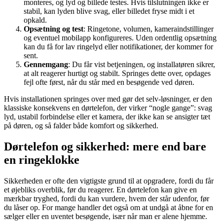
monteres, og lyd og billede testes. Hvis tilslutningen ikke er
stabil, kan lyden blive svag, eller billedet fryse midt i et
opkald.
Opsætning og test
: Ringetone, volumen, kameraindstillinger
og eventuel mobilapp konfigureres. Uden ordentlig opsætning
kan du få for lav ringelyd eller notifikationer, der kommer for
sent.
Gennemgang
: Du får vist betjeningen, og installatøren sikrer,
at alt reagerer hurtigt og stabilt. Springes dette over, opdages
fejl ofte først, når du står med en besøgende ved døren.
Hvis installationen springes over med gør det selv-løsninger, er den
klassiske konsekvens en dørtelefon, der virker “nogle gange”: svag
lyd, ustabil forbindelse eller et kamera, der ikke kan se ansigter tæt
på døren, og så falder både komfort og sikkerhed.
Dørtelefon og sikkerhed: mere end bare
en ringeklokke
Sikkerheden er ofte den vigtigste grund til at opgradere, fordi du får
et øjebliks overblik, før du reagerer. En dørtelefon kan give en
mærkbar tryghed, fordi du kan vurdere, hvem der står udenfor, før
du låser op. For mange handler det også om at undgå at åbne for en
sælger eller en uventet besøgende, især når man er alene hjemme.