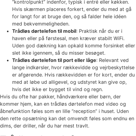
“kontrolpunkt” indenfor, typisk i entré eller køkken.
Hvis skærmen placeres forkert, ender du med at gå
for langt for at bruge den, og så falder hele idéen
med bekvemmeligheden.
Trådløs dørtelefon til mobil
: Praktisk når du er i
haven eller på førstesal, men kræver stabilt WiFi.
Uden god dækning kan opkald komme forsinket eller
slet ikke igennem, så du misser besøget.
Trådløs dørtelefon til port eller låge
: Relevant ved
lange indkørsler, hvor rækkevidde og vejrbeskyttelse
er afgørende. Hvis rækkevidden er for kort, ender du
med at løbe ud alligevel, og udstyret kan give op,
hvis det ikke er bygget til vind og regn.
Hvis du ofte har pakker, håndværkere eller børn, der
kommer hjem, kan en trådløs dørtelefon med video og
åbnefunktion føles som en lille “reception” i huset. Uden
den rette opsætning kan det omvendt føles som endnu en
dims, der driller, når du har mest travlt.