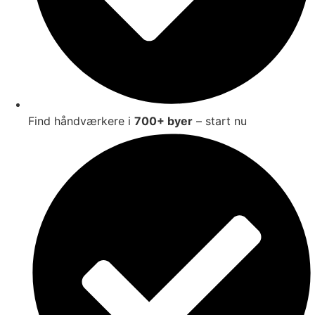
Find håndværkere i
700+ byer
– start nu