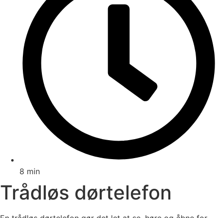
8 min
Trådløs dørtelefon
En trådløs dørtelefon gør det let at se, høre og åbne for