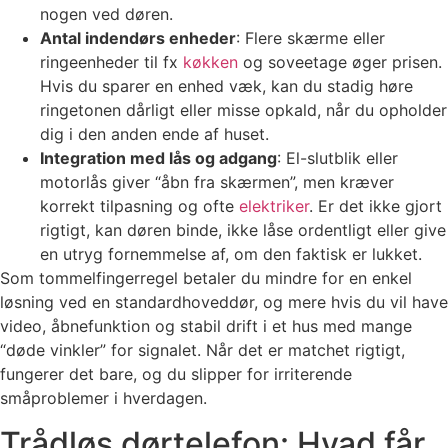
nogen ved døren.
Antal indendørs enheder
: Flere skærme eller
ringeenheder til fx
køkken
og soveetage øger prisen.
Hvis du sparer en enhed væk, kan du stadig høre
ringetonen dårligt eller misse opkald, når du opholder
dig i den anden ende af huset.
Integration med lås og adgang
: El-slutblik eller
motorlås giver “åbn fra skærmen”, men kræver
korrekt tilpasning og ofte
elektriker
. Er det ikke gjort
rigtigt, kan døren binde, ikke låse ordentligt eller give
en utryg fornemmelse af, om den faktisk er lukket.
Som tommelfingerregel betaler du mindre for en enkel
løsning ved en standardhoveddør, og mere hvis du vil have
video, åbnefunktion og stabil drift i et hus med mange
“døde vinkler” for signalet. Når det er matchet rigtigt,
fungerer det bare, og du slipper for irriterende
småproblemer i hverdagen.
Trådløs dørtelefon: Hvad får