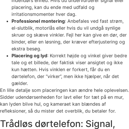
indendørs enhed. Hvis du undervurderer signal eller
placering, kan du ende med udfald og
irritationsmomenter hver dag.
Professionel montering
: Anbefales ved fast strøm,
el-slutblik, motorlås eller hvis du vil undgå synlige
skruer og skæve vinkler. Fejl her kan give en dør, der
binder, eller en løsning, der kræver efterjustering og
ekstra besøg.
Placering og lyd
: Korrekt højde og vinkel giver bedre
tale og et billede, der faktisk viser ansigtet og ikke
kun hætten. Hvis vinklen er forkert, får du en
dørtelefon, der “virker”, men ikke hjælper, når det
gælder.
En lille detalje som placeringen kan ændre hele oplevelsen.
Sidder udendørsenheden for lavt eller for tæt på en mur,
kan lyden blive hul, og kameraet kan blændes af
refleksioner, så du mister det overblik, du betaler for.
Trådløs dørtelefon: Signal,