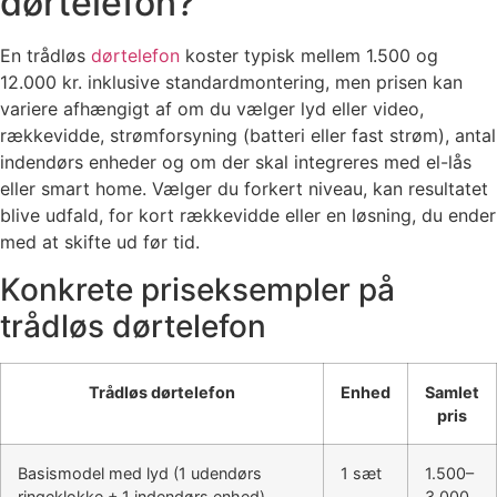
dørtelefon?
En trådløs
dørtelefon
koster typisk mellem 1.500 og
12.000 kr. inklusive standardmontering, men prisen kan
variere afhængigt af om du vælger lyd eller video,
rækkevidde, strømforsyning (batteri eller fast strøm), antal
indendørs enheder og om der skal integreres med el-lås
eller smart home. Vælger du forkert niveau, kan resultatet
blive udfald, for kort rækkevidde eller en løsning, du ender
med at skifte ud før tid.
Konkrete priseksempler på
trådløs dørtelefon
Trådløs dørtelefon
Enhed
Samlet
pris
Basismodel med lyd (1 udendørs
1 sæt
1.500–
ringeklokke + 1 indendørs enhed),
3.000