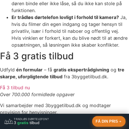
døren binde eller ikke låse, så du ikke kan stole på
funktionen.
Er trådløs dørtelefon lovligt i forhold til kamera?
Ja,
hvis du filmer din egen indgang og tager hensyn til
privatliv, især i forhold til naboer og offentlig vej.
Hvis vinklen er forkert, kan du blive nødt til at ændre
opsætningen, så løsningen ikke skaber konflikter.
Få 3 gratis tilbud
Udfyld
én formular
– få
gratis ekspertrådgivning
og
tre
skarpe, uforpligtende tilbud
fra 3byggetilbud.dk.
Få 3 tilbud nu
Over 700.000 formidlede opgaver
Vi samarbejder med 3byggetilbud.dk og modtager
provision for henvisninger.
TRÅDLØS DØRTELEFON?
FÅ DIN PRIS
3
gratis
tilbud
Facebook-f