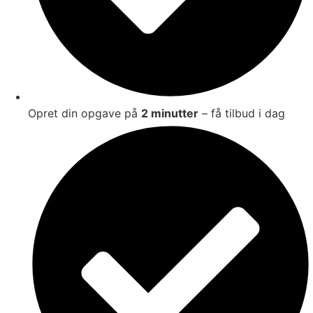
Opret din opgave på
2 minutter
– få tilbud i dag