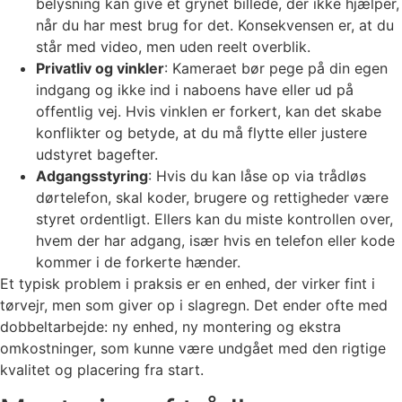
belysning kan give et grynet billede, der ikke hjælper,
når du har mest brug for det. Konsekvensen er, at du
står med video, men uden reelt overblik.
Privatliv og vinkler
: Kameraet bør pege på din egen
indgang og ikke ind i naboens have eller ud på
offentlig vej. Hvis vinklen er forkert, kan det skabe
konflikter og betyde, at du må flytte eller justere
udstyret bagefter.
Adgangsstyring
: Hvis du kan låse op via trådløs
dørtelefon, skal koder, brugere og rettigheder være
styret ordentligt. Ellers kan du miste kontrollen over,
hvem der har adgang, især hvis en telefon eller kode
kommer i de forkerte hænder.
Et typisk problem i praksis er en enhed, der virker fint i
tørvejr, men som giver op i slagregn. Det ender ofte med
dobbeltarbejde: ny enhed, ny montering og ekstra
omkostninger, som kunne være undgået med den rigtige
kvalitet og placering fra start.