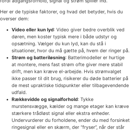
fordi adgangsforhold, signal og strøm spiller ind.
Her er de typiske faktorer, og hvad det betyder, hvis du
overser dem:
Video eller kun lyd
: Video giver bedre overblik ved
døren, men koster typisk mere i både udstyr og
opsætning. Vælger du kun lyd, kan du stå i
situationer, hvor du må gætte på, hvem der ringer på.
Strøm og batteriløsning
: Batterimodeller er hurtige
at montere, mens fast strøm ofte giver mere stabil
drift, men kan kræve el-arbejde. Hvis strømvalget
ikke passer til dit brug, risikerer du døde batterier på
de mest upraktiske tidspunkter eller tilbagevendende
udfald.
Rækkevidde og signalforhold
: Tykke
murstensvægge, kælder og mange etager kan kræve
stærkere trådløst signal eller ekstra enheder.
Undervurderer du forholdene, ender du med forsinket
ringesignal eller en skærm, der “fryser”, når der står