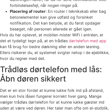
forbindelsesfejl, når nogen ringer på.
Placering af router
: En router i teknikskab eller bag
betonelementer kan give udfald og forsinket
notifikation. Det kan betyde, at du først opdager
besøget, når personen allerede er gået igen.
Hvis du har oplevet, at mobilen mister WiFi i entréen, er
det et tydeligt tegn på, at en trådløs
dørtelefon med app
kan få brug for bedre dækning eller en anden løsning.
Ellers risikerer du, at systemet svigter netop i de øjeblikke,
hvor du regner med det.
Trådløs dørtelefon med lås:
Åbn døren sikkert
Det er en stor fordel at kunne lukke folk ind på afstand,
men kun hvis låsen fungerer korrekt hver gang. Mange
vælger trådløs dørtelefon for at kunne lukke gæster ind
uden at være ved døren. Her taler man ofte om el-slutblik,