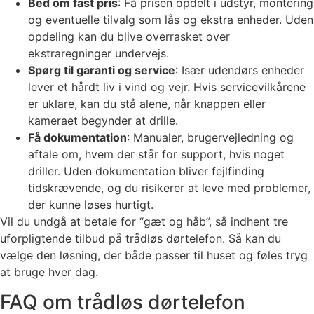
Bed om fast pris
: Få prisen opdelt i udstyr, montering
og eventuelle tilvalg som lås og ekstra enheder. Uden
opdeling kan du blive overrasket over
ekstraregninger undervejs.
Spørg til garanti og service
: Især udendørs enheder
lever et hårdt liv i vind og vejr. Hvis servicevilkårene
er uklare, kan du stå alene, når knappen eller
kameraet begynder at drille.
Få dokumentation
: Manualer, brugervejledning og
aftale om, hvem der står for support, hvis noget
driller. Uden dokumentation bliver fejlfinding
tidskrævende, og du risikerer at leve med problemer,
der kunne løses hurtigt.
Vil du undgå at betale for “gæt og håb”, så indhent tre
uforpligtende tilbud på trådløs dørtelefon. Så kan du
vælge den løsning, der både passer til huset og føles tryg
at bruge hver dag.
FAQ om trådløs dørtelefon