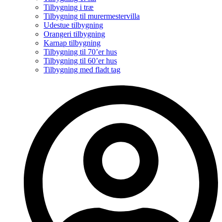
Tilbygning i træ
Tilbygning til murermestervilla
Udestue tilbygning
Orangeri tilbygning
Karnap tilbygning
Tilbygning til 70’er hus
Tilbygning til 60’er hus
Tilbygning med fladt tag