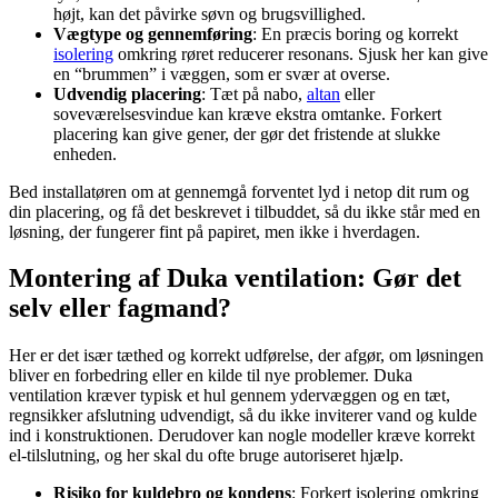
højt, kan det påvirke søvn og brugsvillighed.
Vægtype og gennemføring
: En præcis boring og korrekt
isolering
omkring røret reducerer resonans. Sjusk her kan give
en “brummen” i væggen, som er svær at overse.
Udvendig placering
: Tæt på nabo,
altan
eller
soveværelsesvindue kan kræve ekstra omtanke. Forkert
placering kan give gener, der gør det fristende at slukke
enheden.
Bed installatøren om at gennemgå forventet lyd i netop dit rum og
din placering, og få det beskrevet i tilbuddet, så du ikke står med en
løsning, der fungerer fint på papiret, men ikke i hverdagen.
Montering af Duka ventilation: Gør det
selv eller fagmand?
Her er det især tæthed og korrekt udførelse, der afgør, om løsningen
bliver en forbedring eller en kilde til nye problemer. Duka
ventilation kræver typisk et hul gennem ydervæggen og en tæt,
regnsikker afslutning udvendigt, så du ikke inviterer vand og kulde
ind i konstruktionen. Derudover kan nogle modeller kræve korrekt
el-tilslutning, og her skal du ofte bruge autoriseret hjælp.
Risiko for kuldebro og kondens
: Forkert isolering omkring