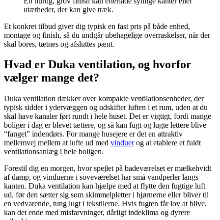
En hurtig, grov finish kan efterlade synlige kanter eller
utætheder, der kan give træk.
Et konkret tilbud giver dig typisk en fast pris på både enhed,
montage og finish, så du undgår ubehagelige overraskelser, når der
skal bores, tætnes og afsluttes pænt.
Hvad er Duka ventilation, og hvorfor
vælger mange det?
Duka ventilation dækker over kompakte ventilationsenheder, der
typisk sidder i ydervæggen og udskifter luften i et rum, uden at du
skal have kanaler ført rundt i hele huset. Det er vigtigt, fordi mange
boliger i dag er blevet tættere, og så kan fugt og lugte lettere blive
“fanget” indendørs. For mange husejere er det en attraktiv
mellemvej mellem at lufte ud med
vinduer
og at etablere et fuldt
ventilationsanlæg i hele boligen.
Forestil dig en morgen, hvor spejlet på badeværelset er mælkehvidt
af damp, og vinduerne i soveværelset har små vandperler langs
kanten. Duka ventilation kan hjælpe med at flytte den fugtige luft
ud, før den sætter sig som skimmelpletter i hjørnerne eller bliver til
en vedvarende, tung lugt i tekstilerne. Hvis fugten får lov at blive,
kan det ende med misfarvninger, dårligt indeklima og dyrere