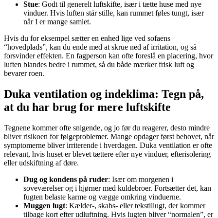
Stue
: Godt til generelt luftskifte, især i tætte huse med nye
vinduer. Hvis luften står stille, kan rummet føles tungt, især
når I er mange samlet.
Hvis du for eksempel sætter en enhed lige ved sofaens
“hovedplads”, kan du ende med at skrue ned af irritation, og så
forsvinder effekten. En fagperson kan ofte foreslå en placering, hvor
luften blandes bedre i rummet, så du både mærker frisk luft og
bevarer roen.
Duka ventilation og indeklima: Tegn på,
at du har brug for mere luftskifte
Tegnene kommer ofte snigende, og jo før du reagerer, desto mindre
bliver risikoen for følgeproblemer. Mange opdager først behovet, når
symptomerne bliver irriterende i hverdagen. Duka ventilation er ofte
relevant, hvis huset er blevet tættere efter nye vinduer, efterisolering
eller udskiftning af døre.
Dug og kondens på ruder
: Især om morgenen i
soveværelser og i hjørner med kuldebroer. Fortsætter det, kan
fugten belaste karme og vægge omkring vinduerne.
Muggen lugt
: Kælder-, skabs- eller tekstillugt, der kommer
tilbage kort efter udluftning. Hvis lugten bliver “normalen”, er