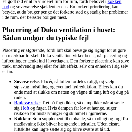
Et godt råd er at få vurderet rum for rum, fordi behovet i
køkken
,
bad
og soveværelse sjældent er ens. En forkert prioritering kan
betyde, at du bruger penge det forkerte sted og stadig har problemer
i de rum, der belaster boligen mest.
Placering af Duka ventilation i huset:
Sådan undgår du typiske fejl
Placering er afgørende, fordi luft skal bevæge sig rigtigt for at gøre
en mærkbar forskel. Duka ventilation virker bedst, når placering og
luftretning er tænkt ind i hverdagen. Den forkerte placering kan give
træk, unødvendig støj eller for lidt effekt, selv om enheden i sig selv
er fin.
Soveværelse
: Placér, så luften fordeles roligt, og vælg
støjsvag indstilling og eventuel lydreduktion. Ellers kan du
ende med at slukke om natten og vågne til tung luft og dug på
ruden.
Badeværelse
: Tæt på fugtkilden, så damp ikke når at sætte
sig i
loft
og fuger. Hvis dampen får lov at hænge, stiger
risikoen for misfarvninger og skimmel i hjørnerne.
Køkken
: Som supplement til emhætte, så madlugt og fugt fra
madlavning ikke bliver hængende i tekstiler. Uden ekstra
luftskifte kan lugte sætte sig og blive svære at få ud.