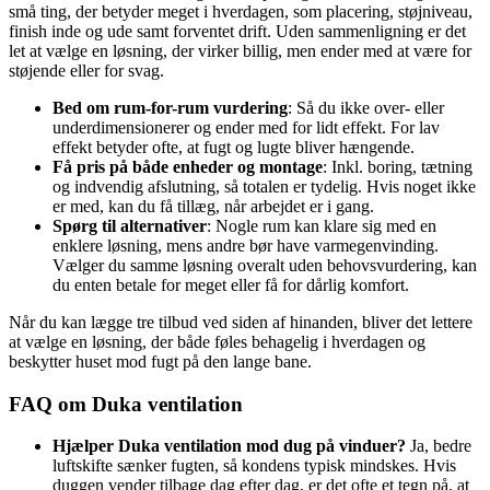
små ting, der betyder meget i hverdagen, som placering, støjniveau,
finish inde og ude samt forventet drift. Uden sammenligning er det
let at vælge en løsning, der virker billig, men ender med at være for
støjende eller for svag.
Bed om rum-for-rum vurdering
: Så du ikke over- eller
underdimensionerer og ender med for lidt effekt. For lav
effekt betyder ofte, at fugt og lugte bliver hængende.
Få pris på både enheder og montage
: Inkl. boring, tætning
og indvendig afslutning, så totalen er tydelig. Hvis noget ikke
er med, kan du få tillæg, når arbejdet er i gang.
Spørg til alternativer
: Nogle rum kan klare sig med en
enklere løsning, mens andre bør have varmegenvinding.
Vælger du samme løsning overalt uden behovsvurdering, kan
du enten betale for meget eller få for dårlig komfort.
Når du kan lægge tre tilbud ved siden af hinanden, bliver det lettere
at vælge en løsning, der både føles behagelig i hverdagen og
beskytter huset mod fugt på den lange bane.
FAQ om Duka ventilation
Hjælper Duka ventilation mod dug på vinduer?
Ja, bedre
luftskifte sænker fugten, så kondens typisk mindskes. Hvis
duggen vender tilbage dag efter dag, er det ofte et tegn på, at