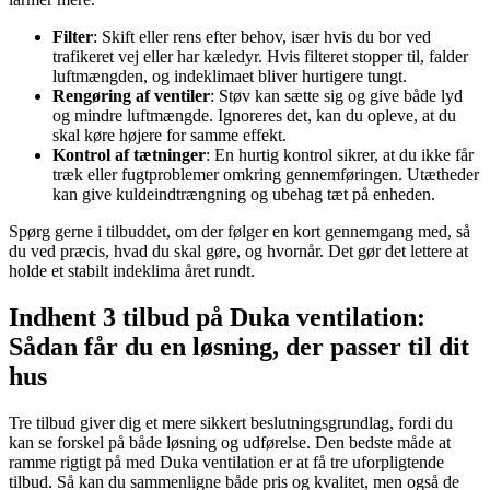
Filter
: Skift eller rens efter behov, især hvis du bor ved
trafikeret vej eller har kæledyr. Hvis filteret stopper til, falder
luftmængden, og indeklimaet bliver hurtigere tungt.
Rengøring af ventiler
: Støv kan sætte sig og give både lyd
og mindre luftmængde. Ignoreres det, kan du opleve, at du
skal køre højere for samme effekt.
Kontrol af tætninger
: En hurtig kontrol sikrer, at du ikke får
træk eller fugtproblemer omkring gennemføringen. Utætheder
kan give kuldeindtrængning og ubehag tæt på enheden.
Spørg gerne i tilbuddet, om der følger en kort gennemgang med, så
du ved præcis, hvad du skal gøre, og hvornår. Det gør det lettere at
holde et stabilt indeklima året rundt.
Indhent 3 tilbud på Duka ventilation:
Sådan får du en løsning, der passer til dit
hus
Tre tilbud giver dig et mere sikkert beslutningsgrundlag, fordi du
kan se forskel på både løsning og udførelse. Den bedste måde at
ramme rigtigt på med Duka ventilation er at få tre uforpligtende
tilbud. Så kan du sammenligne både pris og kvalitet, men også de