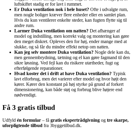
luftskiftet stadig er for lavt i rummet.
Er Duka ventilation nok i hele huset?
Ofte i udvalgte rum,
men nogle boliger kræver flere enheder eller en samlet plan.
Hvis du kun ventilerer enkelte steder, kan fugten flytte sig til
andre rum.
Larmer Duka ventilation om natten?
Det afhænger af
model og indstilling, men korrekt valg og montering kan gøre
den meget diskret. Opleves den for høj, ender mange med at
slukke, og så får du mindre effekt netop om natten.
Kan jeg selv montere Duka ventilation?
Nogle dele kan du,
men gennembrydning, tætning og el kan gøre fagmand til den
sikre løsning. Ved fejl kan du risikere utætheder, fugt og
efterfølgende reparationer.
Hvad koster det i drift at have Duka ventilation?
Typisk
lavt elforbrug, men det varierer efter model og hvor højt den
kører. Kører den konstant på høj styrke på grund af forkert
dimensionering, kan både støj og forbrug blive højere end
nødvendigt.
Få 3 gratis tilbud
Udfyld
én formular
– få
gratis ekspertrådgivning
og
tre skarpe,
uforpligtende tilbud
fra 3byggetilbud.dk.