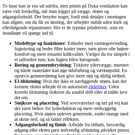
To huse kan se ens ud udefra, men prisen på Duka ventilation kan
være vidt forskellig, når man kigger på vægge, strøm og
adgangsforhold. Det betyder noget, fordi små detaljer i montagen
kan afgøre, om du får en løsning, der arbejder stabilt uden træk og
efterfølgende reparationer. Her er de typiske prisdrivere, som en
installatør vil spørge ind til.
Modeltype og funktioner
: Enheder med varmegenvinding,
fugtstyring og bedre filtre koster mere, men giver ofte højere
komfort og mere ensartet luftkvalitet. Vælger du for simpelt i
et udfordret rum, kan fugten blive hængende.
Boring og gennembrydning
: Tykkere ydervægge, mursten
og hårde materialer kan øge tidsforbrug og værktøjsslid. En
upræcis gennemføring kan give mere støj og dårlig tæthed.
El-tilslutning
: Hvis der ikke er nærliggende strøm, kan der
komme ekstra arbejde til en autoriseret
elektriker
. Uden
korrekt tilslutning risikerer du ustabil drift eller at måtte lave
det om.
Støjkrav og placering
: Ved soveværelser og tæt på vej kan
der være behov for lydreduktion og mere omhyggelig
placering. Hvis støjen opleves generende, ender mange med
at skrue ned, og så falder effekten.
Adgangsforhold og finish
: Arbejde fra stillads, besværlig
adgang eller ekstra pæn indvendig afslutning påvirker prisen.