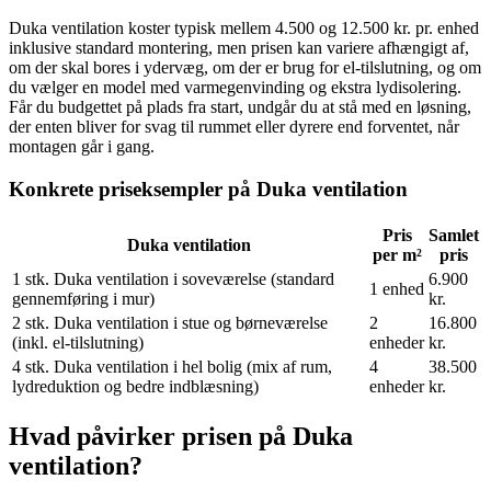
Duka ventilation koster typisk mellem 4.500 og 12.500 kr. pr. enhed
inklusive standard montering, men prisen kan variere afhængigt af,
om der skal bores i ydervæg, om der er brug for el-tilslutning, og om
du vælger en model med varmegenvinding og ekstra lydisolering.
Får du budgettet på plads fra start, undgår du at stå med en løsning,
der enten bliver for svag til rummet eller dyrere end forventet, når
montagen går i gang.
Konkrete priseksempler på Duka ventilation
Pris
Samlet
Duka ventilation
per m²
pris
1 stk. Duka ventilation i soveværelse (standard
6.900
1 enhed
gennemføring i mur)
kr.
2 stk. Duka ventilation i stue og børneværelse
2
16.800
(inkl. el-tilslutning)
enheder
kr.
4 stk. Duka ventilation i hel bolig (mix af rum,
4
38.500
lydreduktion og bedre indblæsning)
enheder
kr.
Hvad påvirker prisen på Duka
ventilation?