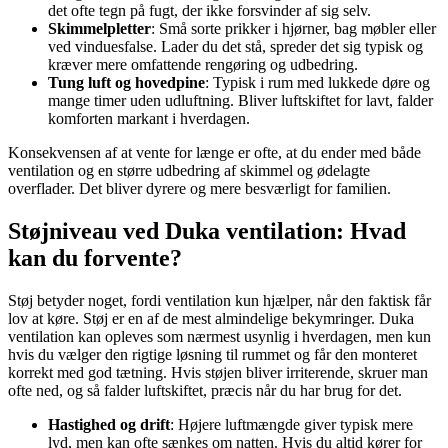
det ofte tegn på fugt, der ikke forsvinder af sig selv.
Skimmelpletter
: Små sorte prikker i hjørner, bag møbler eller
ved vinduesfalse. Lader du det stå, spreder det sig typisk og
kræver mere omfattende rengøring og udbedring.
Tung luft og hovedpine
: Typisk i rum med lukkede døre og
mange timer uden udluftning. Bliver luftskiftet for lavt, falder
komforten markant i hverdagen.
Konsekvensen af at vente for længe er ofte, at du ender med både
ventilation og en større udbedring af skimmel og ødelagte
overflader. Det bliver dyrere og mere besværligt for familien.
Støjniveau ved Duka ventilation: Hvad
kan du forvente?
Støj betyder noget, fordi ventilation kun hjælper, når den faktisk får
lov at køre. Støj er en af de mest almindelige bekymringer. Duka
ventilation kan opleves som nærmest usynlig i hverdagen, men kun
hvis du vælger den rigtige løsning til rummet og får den monteret
korrekt med god tætning. Hvis støjen bliver irriterende, skruer man
ofte ned, og så falder luftskiftet, præcis når du har brug for det.
Hastighed og drift
: Højere luftmængde giver typisk mere
lyd, men kan ofte sænkes om natten. Hvis du altid kører for