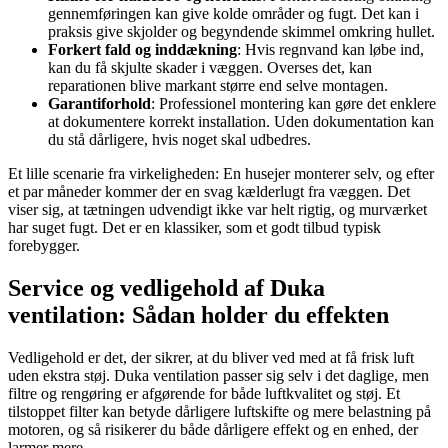
gennemføringen kan give kolde områder og fugt. Det kan i
praksis give skjolder og begyndende skimmel omkring hullet.
Forkert fald og inddækning
: Hvis regnvand kan løbe ind,
kan du få skjulte skader i væggen. Overses det, kan
reparationen blive markant større end selve montagen.
Garantiforhold
: Professionel montering kan gøre det enklere
at dokumentere korrekt installation. Uden dokumentation kan
du stå dårligere, hvis noget skal udbedres.
Et lille scenarie fra virkeligheden: En husejer monterer selv, og efter
et par måneder kommer der en svag kælderlugt fra væggen. Det
viser sig, at tætningen udvendigt ikke var helt rigtig, og murværket
har suget fugt. Det er en klassiker, som et godt tilbud typisk
forebygger.
Service og vedligehold af Duka
ventilation: Sådan holder du effekten
Vedligehold er det, der sikrer, at du bliver ved med at få frisk luft
uden ekstra støj. Duka ventilation passer sig selv i det daglige, men
filtre og rengøring er afgørende for både luftkvalitet og støj. Et
tilstoppet filter kan betyde dårligere luftskifte og mere belastning på
motoren, og så risikerer du både dårligere effekt og en enhed, der
larmer mere.