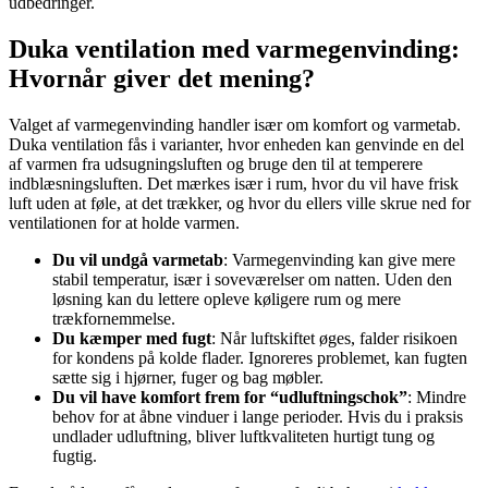
udbedringer.
Duka ventilation med varmegenvinding:
Hvornår giver det mening?
Valget af varmegenvinding handler især om komfort og varmetab.
Duka ventilation fås i varianter, hvor enheden kan genvinde en del
af varmen fra udsugningsluften og bruge den til at temperere
indblæsningsluften. Det mærkes især i rum, hvor du vil have frisk
luft uden at føle, at det trækker, og hvor du ellers ville skrue ned for
ventilationen for at holde varmen.
Du vil undgå varmetab
: Varmegenvinding kan give mere
stabil temperatur, især i soveværelser om natten. Uden den
løsning kan du lettere opleve køligere rum og mere
trækfornemmelse.
Du kæmper med fugt
: Når luftskiftet øges, falder risikoen
for kondens på kolde flader. Ignoreres problemet, kan fugten
sætte sig i hjørner, fuger og bag møbler.
Du vil have komfort frem for “udluftningschok”
: Mindre
behov for at åbne vinduer i lange perioder. Hvis du i praksis
undlader udluftning, bliver luftkvaliteten hurtigt tung og
fugtig.