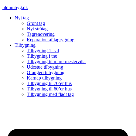
Videre
uldumbyg.dk
til
Nyt tag
indhold
Grønt tag
Nyt stråtag
Tagrenovering
Reparation af tagrygning
Tilbygning
Tilbygning 1. sal
Tilbygning i træ
Tilbygning til murermestervilla
Udestue tilbygning
Orangeri tilbygning
Karnap tilbygning
Tilbygning til 70’er hus
Tilbygning til 60’er hus
Tilbygning med fladt tag