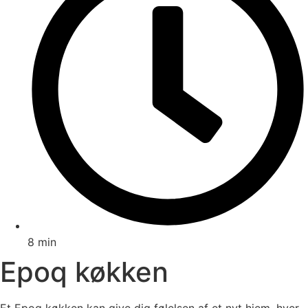
8 min
Epoq køkken
Et Epoq køkken kan give dig følelsen af et nyt hjem, hver