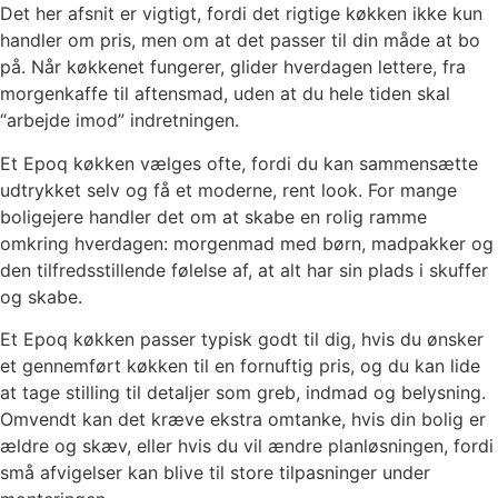
Det her afsnit er vigtigt, fordi det rigtige køkken ikke kun
handler om pris, men om at det passer til din måde at bo
på. Når køkkenet fungerer, glider hverdagen lettere, fra
morgenkaffe til aftensmad, uden at du hele tiden skal
“arbejde imod” indretningen.
Et Epoq køkken vælges ofte, fordi du kan sammensætte
udtrykket selv og få et moderne, rent look. For mange
boligejere handler det om at skabe en rolig ramme
omkring hverdagen: morgenmad med børn, madpakker og
den tilfredsstillende følelse af, at alt har sin plads i skuffer
og skabe.
Et Epoq køkken passer typisk godt til dig, hvis du ønsker
et gennemført køkken til en fornuftig pris, og du kan lide
at tage stilling til detaljer som greb, indmad og belysning.
Omvendt kan det kræve ekstra omtanke, hvis din bolig er
ældre og skæv, eller hvis du vil ændre planløsningen, fordi
små afvigelser kan blive til store tilpasninger under