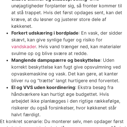
unøjagtigheder forplanter sig, så fronter kommer til
at stå trappet. Hvis det først opdages sent, kan det
kræve, at du løsner og justerer store dele af
køkkenet.
Forkert udskæring i bordplade
: En vask, der sidder
skævt, kan give synlige fuger og risiko for
vandskader
. Hvis vand trænger ned, kan materialer
svulme op og blive svære at redde.
Manglende dampspærre og beskyttelse
: Uden
korrekt beskyttelse kan fugt give opsvulmning ved
opvaskemaskine og vask. Det kan gøre, at kanter
bliver ru og “trætte” langt hurtigere end forventet.
El og VVS uden koordinering
: Ekstra besøg fra
håndværkere kan hurtigt øge budgettet. Hvis
arbejdet ikke planlægges i den rigtige rækkefølge,
risikerer du også forsinkelser, hvor køkkenet står
halvt færdigt.
Et konkret scenarie: Du monterer selv, men opdager først