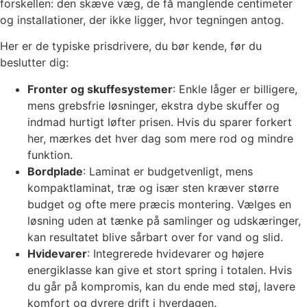
forskellen: den skæve væg, de få manglende centimeter
og installationer, der ikke ligger, hvor tegningen antog.
Her er de typiske prisdrivere, du bør kende, før du
beslutter dig:
Fronter og skuffesystemer
: Enkle låger er billigere,
mens grebsfrie løsninger, ekstra dybe skuffer og
indmad hurtigt løfter prisen. Hvis du sparer forkert
her, mærkes det hver dag som mere rod og mindre
funktion.
Bordplade
: Laminat er budgetvenligt, mens
kompaktlaminat, træ og især sten kræver større
budget og ofte mere præcis montering. Vælges en
løsning uden at tænke på samlinger og udskæringer,
kan resultatet blive sårbart over for vand og slid.
Hvidevarer
: Integrerede hvidevarer og højere
energiklasse kan give et stort spring i totalen. Hvis
du går på kompromis, kan du ende med støj, lavere
komfort og dyrere drift i hverdagen.