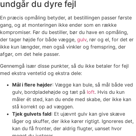
undgår du dyre fejl
En præcis opmåling betyder, at bestillingen passer første
gang, og at monteringen ikke ender som en række
kompromiser. Før du bestiller, bør du have en opmåling,
der tager højde for både vægge,
gulv
, rør og el, for det er
ikke kun længder, men også vinkler og fremspring, der
afgør, om det hele passer.
Gennemgå især disse punkter, så du ikke betaler for fejl
med ekstra ventetid og ekstra dele:
Mål i flere højder
: Vægge kan bule, så mål både ved
gulv, bordpladehøjde og tæt på
loft
. Hvis du kun
måler ét sted, kan du ende med skabe, der ikke kan
stå korrekt op ad væggen.
Tjek gulvets fald
: Et ujævnt gulv kan give skæve
låger og skuffer, der ikke kører rigtigt. Ignoreres det,
kan du få fronter, der aldrig flugter, uanset hvor
meget du justerer.