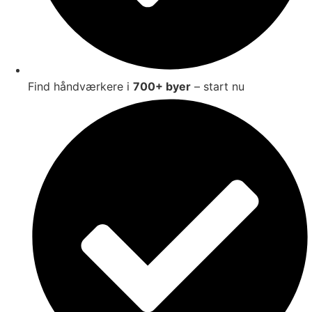
Find håndværkere i
700+ byer
– start nu