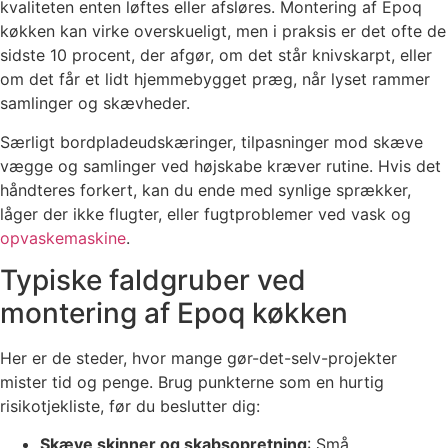
kvaliteten enten løftes eller afsløres. Montering af Epoq
køkken kan virke overskueligt, men i praksis er det ofte de
sidste 10 procent, der afgør, om det står knivskarpt, eller
om det får et lidt hjemmebygget præg, når lyset rammer
samlinger og skævheder.
Særligt bordpladeudskæringer, tilpasninger mod skæve
vægge og samlinger ved højskabe kræver rutine. Hvis det
håndteres forkert, kan du ende med synlige sprækker,
låger der ikke flugter, eller fugtproblemer ved vask og
opvaskemaskine
.
Typiske faldgruber ved
montering af Epoq køkken
Her er de steder, hvor mange gør-det-selv-projekter
mister tid og penge. Brug punkterne som en hurtig
risikotjekliste, før du beslutter dig:
Skæve skinner og skabsopretning
: Små