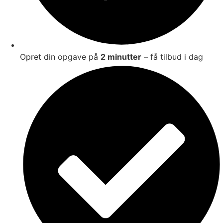
Opret din opgave på
2 minutter
– få tilbud i dag