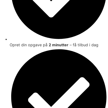
Opret din opgave på
2 minutter
– få tilbud i dag