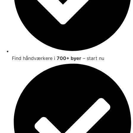
Find håndværkere i
700+ byer
– start nu