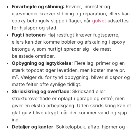
Forarbejde og slibning
: Revner, limrester og
ujævnheder kræver slibning og reparation, ellers kan
epoxy betongulv slippe i flager, når
gulvet
udsættes
for hjulspor og stød.
Fugt i betonen
: Høj restfugt kræver fugtspærre,
ellers kan der komme bobler og afskalning i epoxy
betongulv, som hurtigt spreder sig i de mest
belastede områder.
Opbygning og lagtykkelse
: Flere lag, primer og en
stærk topcoat øger levetiden, men koster mere pr.
m². Vælger du for tynd opbygning, bliver slidspor og
matte felter ofte synlige tidligt.
Skridsikring og overflade
: Skridsand eller
strukturoverflade er oplagt i garage og entré, men
giver en ekstra arbejdsgang. Uden skridsikring kan et
glat gulv blive utrygt, når der kommer vand og sjap
ind.
Detaljer og kanter
: Sokkelopbuk, afløb, hjørner og