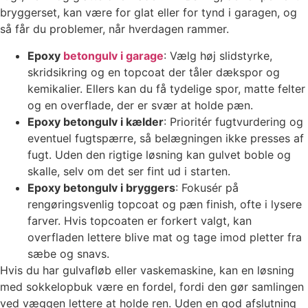
bryggerset, kan være for glat eller for tynd i garagen, og
så får du problemer, når hverdagen rammer.
Epoxy
betongulv i garage
: Vælg høj slidstyrke,
skridsikring og en topcoat der tåler dækspor og
kemikalier. Ellers kan du få tydelige spor, matte felter
og en overflade, der er svær at holde pæn.
Epoxy betongulv i kælder
: Prioritér fugtvurdering og
eventuel fugtspærre, så belægningen ikke presses af
fugt. Uden den rigtige løsning kan gulvet boble og
skalle, selv om det ser fint ud i starten.
Epoxy betongulv i bryggers
: Fokusér på
rengøringsvenlig topcoat og pæn finish, ofte i lysere
farver. Hvis topcoaten er forkert valgt, kan
overfladen lettere blive mat og tage imod pletter fra
sæbe og snavs.
Hvis du har gulvafløb eller vaskemaskine, kan en løsning
med sokkelopbuk være en fordel, fordi den gør samlingen
ved væggen lettere at holde ren. Uden en god afslutning