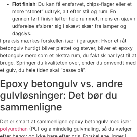
Flot finish
: Du kan få ensfarvet, chips-flager eller et
mere “stenet” udtryk, alt efter stil og rum. En
gennemført finish løfter hele rummet, mens en ujævn
udførelse afslører sig i skævt skær fra lamper og
dagslys.
I praksis mærkes forskellen især i garagen: Hvor et råt
betongulv hurtigt bliver plettet og støver, bliver et epoxy
betongulv mere som et ekstra rum, du faktisk har lyst til at
bruge. Springer du kvaliteten over, ender du omvendt med
et gulv, du hele tiden skal “passe på”.
Epoxy betongulv vs. andre
gulvløsninger: Det bør du
sammenligne
Det er smart at sammenligne epoxy betongulv med især
polyurethan
(PU) og almindelig gulvmaling, så du vælger
efter behov og ikke bare efter pris. Forskellene ligger i