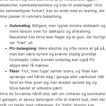
elasticitet, kemikalieresistens og krav til underlaget. Hvis
du sammenligner forkert, kan du ende med en løsning, der
ikke passer til rummets belastning.
Gulvmaling
: Billigere, men typisk mindre slidstærk og
mere følsom over for dækspor og afskalning.
Resultatet kan blive løse flager og et gulv, der hurtigt
ser “træt” ud.
PU-belægning
: Mere elastisk og ofte rarere at gå på,
men kan være dyrere og kræver stadig grundigt
forarbejde. Uden korrekt underlag kan også PU
slippe eller få mærker.
Fliser
: Flot, men fuger samler snavs, og fliser kan
sprænge ved hårde slag i garage eller værksted. Når
først en flise giver sig, kan skaden sprede sig og
blive bøvlet at udbedre pænt.
Hvis du forventer hårdt slid, salt om vinteren og kemikalier
i garagen, er epoxy betongulv ofte et stærkt bud, men det
står og falder med udførelsen. En “billig” løsning kan