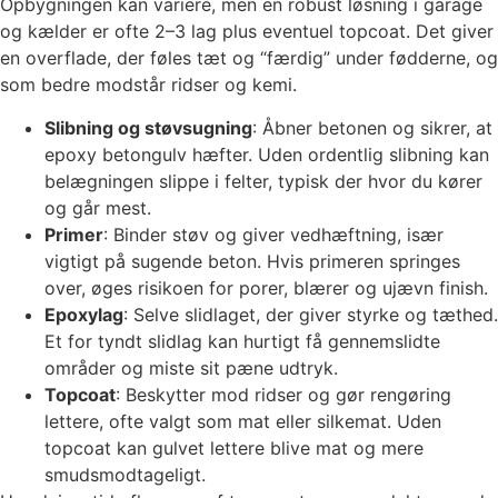
Opbygningen kan variere, men en robust løsning i garage
og kælder er ofte 2–3 lag plus eventuel topcoat. Det giver
en overflade, der føles tæt og “færdig” under fødderne, og
som bedre modstår ridser og kemi.
Slibning og støvsugning
: Åbner betonen og sikrer, at
epoxy betongulv hæfter. Uden ordentlig slibning kan
belægningen slippe i felter, typisk der hvor du kører
og går mest.
Primer
: Binder støv og giver vedhæftning, især
vigtigt på sugende beton. Hvis primeren springes
over, øges risikoen for porer, blærer og ujævn finish.
Epoxylag
: Selve slidlaget, der giver styrke og tæthed.
Et for tyndt slidlag kan hurtigt få gennemslidte
områder og miste sit pæne udtryk.
Topcoat
: Beskytter mod ridser og gør rengøring
lettere, ofte valgt som mat eller silkemat. Uden
topcoat kan gulvet lettere blive mat og mere
smudsmodtageligt.