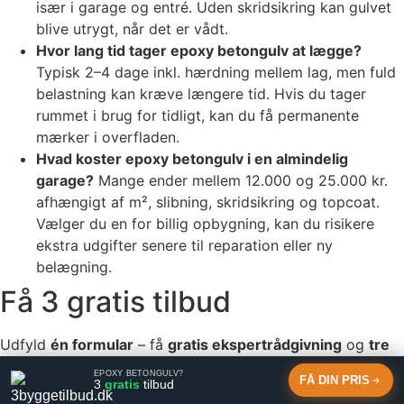
især i garage og entré. Uden skridsikring kan gulvet
blive utrygt, når det er vådt.
Hvor lang tid tager epoxy betongulv at lægge?
Typisk 2–4 dage inkl. hærdning mellem lag, men fuld
belastning kan kræve længere tid. Hvis du tager
rummet i brug for tidligt, kan du få permanente
mærker i overfladen.
Hvad koster epoxy betongulv i en almindelig
garage?
Mange ender mellem 12.000 og 25.000 kr.
afhængigt af m², slibning, skridsikring og topcoat.
Vælger du en for billig opbygning, kan du risikere
ekstra udgifter senere til reparation eller ny
belægning.
Få 3 gratis tilbud
Udfyld
én formular
– få
gratis ekspertrådgivning
og
tre
skarpe, uforpligtende tilbud
fra 3byggetilbud.dk.
EPOXY BETONGULV?
FÅ DIN PRIS
3
gratis
tilbud
Få 3 tilbud nu