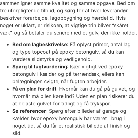
sammenligner samme kvalitet og samme opgave. Bed om
tre uforpligtende tilbud, og sørg for at hver leverandør
beskriver forarbejde, lagopbygning og hærdetid. Hvis
noget er uklart, er risikoen, at vigtige trin bliver “skåret
væk”, og så betaler du senere med et gulv, der ikke holder.
Bed om lagbeskrivelse
: Få oplyst primer, antal lag
og type topcoat på epoxy betongulv, så du kan
vurdere slidstyrke og vedligehold.
Spørg til fugtvurdering
: Især vigtigt ved epoxy
betongulv i kælder og på terrændæk, ellers kan
belægningen svigte, når fugten arbejder.
Få en plan for drift
: Hvornår kan du gå på gulvet, og
hvornår må bilen køre ind? Uden en plan risikerer du
at belaste gulvet for tidligt og få trykspor.
Se referencer
: Spørg efter billeder af garage og
kælder, hvor epoxy betongulv har været i brug i
noget tid, så du får et realistisk billede af finish og
slid.