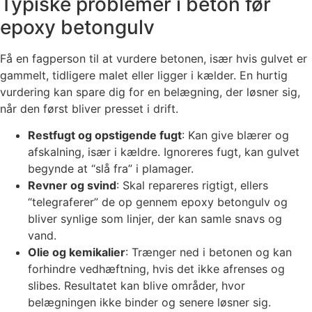
Typiske problemer i beton før
epoxy betongulv
Få en fagperson til at vurdere betonen, især hvis gulvet er
gammelt, tidligere malet eller ligger i kælder. En hurtig
vurdering kan spare dig for en belægning, der løsner sig,
når den først bliver presset i drift.
Restfugt og opstigende fugt
: Kan give blærer og
afskalning, især i kældre. Ignoreres fugt, kan gulvet
begynde at “slå fra” i plamager.
Revner og svind
: Skal repareres rigtigt, ellers
“telegraferer” de op gennem epoxy betongulv og
bliver synlige som linjer, der kan samle snavs og
vand.
Olie og kemikalier
: Trænger ned i betonen og kan
forhindre vedhæftning, hvis det ikke afrenses og
slibes. Resultatet kan blive områder, hvor
belægningen ikke binder og senere løsner sig.