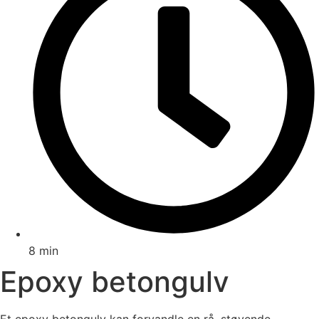
8 min
Epoxy betongulv
Et epoxy betongulv kan forvandle en rå, støvende