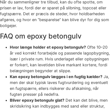
Når du sammenligner tre tilbud, kan du ofte spotte, om
prisen er lav, fordi der er sparet på slibning, topcoat eller
fugtspærre. Det er præcis de steder, hvor holdbarheden
afgøres, og hvor en “besparelse” kan blive dyr for dig som
boligejer.
FAQ om epoxy betongulv
Hvor længe holder et epoxy betongulv?
Ofte 10–20
år ved korrekt forarbejde og passende lagopbygning,
især i private rum. Hvis underlaget eller opbygningen
er forkert, kan levetiden blive markant kortere, fordi
belægningen begynder at slippe.
Kan epoxy betongulv lægges i en fugtig kælder?
Ja,
men der skal typisk laves fugtvurdering og eventuelt
en fugtspærre, ellers risikerer du afskalning, når
fugten presser på nedefra.
Bliver epoxy betongulv glat?
Det kan det blive, men
skridsikring kan indbygges med sand eller struktur,