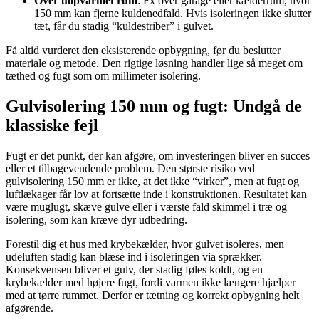
Over uopvarmet rum
: Fx over garage eller kælderrum, hvor
150 mm kan fjerne kuldenedfald. Hvis isoleringen ikke slutter
tæt, får du stadig “kuldestriber” i gulvet.
Få altid vurderet den eksisterende opbygning, før du beslutter
materiale og metode. Den rigtige løsning handler lige så meget om
tæthed og fugt som om millimeter isolering.
Gulvisolering 150 mm og fugt: Undgå de
klassiske fejl
Fugt er det punkt, der kan afgøre, om investeringen bliver en succes
eller et tilbagevendende problem. Den største risiko ved
gulvisolering 150 mm er ikke, at det ikke “virker”, men at fugt og
luftlækager får lov at fortsætte inde i konstruktionen. Resultatet kan
være muglugt, skæve gulve eller i værste fald skimmel i træ og
isolering, som kan kræve dyr udbedring.
Forestil dig et hus med krybekælder, hvor gulvet isoleres, men
udeluften stadig kan blæse ind i isoleringen via sprækker.
Konsekvensen bliver et gulv, der stadig føles koldt, og en
krybekælder med højere fugt, fordi varmen ikke længere hjælper
med at tørre rummet. Derfor er tætning og korrekt opbygning helt
afgørende.