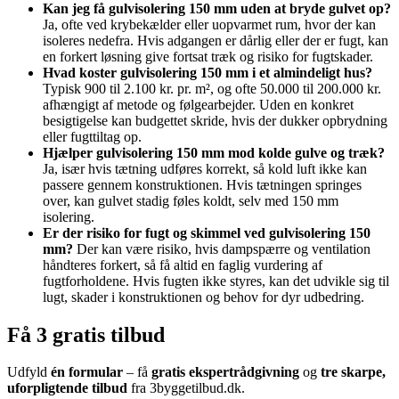
Kan jeg få gulvisolering 150 mm uden at bryde gulvet op?
Ja, ofte ved krybekælder eller uopvarmet rum, hvor der kan
isoleres nedefra. Hvis adgangen er dårlig eller der er fugt, kan
en forkert løsning give fortsat træk og risiko for fugtskader.
Hvad koster gulvisolering 150 mm i et almindeligt hus?
Typisk 900 til 2.100 kr. pr. m², og ofte 50.000 til 200.000 kr.
afhængigt af metode og følgearbejder. Uden en konkret
besigtigelse kan budgettet skride, hvis der dukker opbrydning
eller fugttiltag op.
Hjælper gulvisolering 150 mm mod kolde gulve og træk?
Ja, især hvis tætning udføres korrekt, så kold luft ikke kan
passere gennem konstruktionen. Hvis tætningen springes
over, kan gulvet stadig føles koldt, selv med 150 mm
isolering.
Er der risiko for fugt og skimmel ved gulvisolering 150
mm?
Der kan være risiko, hvis dampspærre og ventilation
håndteres forkert, så få altid en faglig vurdering af
fugtforholdene. Hvis fugten ikke styres, kan det udvikle sig til
lugt, skader i konstruktionen og behov for dyr udbedring.
Få 3 gratis tilbud
Udfyld
én formular
– få
gratis ekspertrådgivning
og
tre skarpe,
uforpligtende tilbud
fra 3byggetilbud.dk.