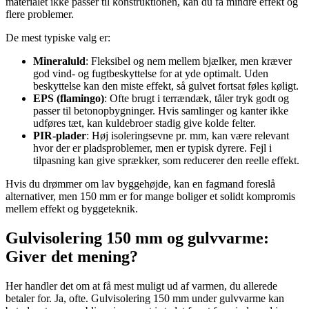
materialet ikke passer til konstruktionen, kan du få mindre effekt og
flere problemer.
De mest typiske valg er:
Mineraluld
: Fleksibel og nem mellem bjælker, men kræver
god vind- og fugtbeskyttelse for at yde optimalt. Uden
beskyttelse kan den miste effekt, så gulvet fortsat føles køligt.
EPS (flamingo)
: Ofte brugt i terrændæk, tåler tryk godt og
passer til betonopbygninger. Hvis samlinger og kanter ikke
udføres tæt, kan kuldebroer stadig give kolde felter.
PIR-plader
: Høj isoleringsevne pr. mm, kan være relevant
hvor der er pladsproblemer, men er typisk dyrere. Fejl i
tilpasning kan give sprækker, som reducerer den reelle effekt.
Hvis du drømmer om lav byggehøjde, kan en fagmand foreslå
alternativer, men 150 mm er for mange boliger et solidt kompromis
mellem effekt og byggeteknik.
Gulvisolering 150 mm og gulvvarme:
Giver det mening?
Her handler det om at få mest muligt ud af varmen, du allerede
betaler for. Ja, ofte. Gulvisolering 150 mm under gulvvarme kan