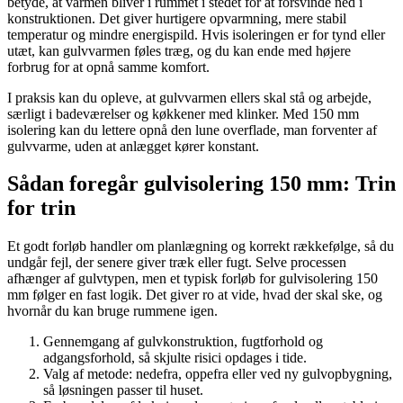
betyde, at varmen bliver i rummet i stedet for at forsvinde ned i
konstruktionen. Det giver hurtigere opvarmning, mere stabil
temperatur og mindre energispild. Hvis isoleringen er for tynd eller
utæt, kan gulvvarmen føles træg, og du kan ende med højere
forbrug for at opnå samme komfort.
I praksis kan du opleve, at gulvvarmen ellers skal stå og arbejde,
særligt i badeværelser og køkkener med klinker. Med 150 mm
isolering kan du lettere opnå den lune overflade, man forventer af
gulvvarme, uden at anlægget kører konstant.
Sådan foregår gulvisolering 150 mm: Trin
for trin
Et godt forløb handler om planlægning og korrekt rækkefølge, så du
undgår fejl, der senere giver træk eller fugt. Selve processen
afhænger af gulvtypen, men et typisk forløb for gulvisolering 150
mm følger en fast logik. Det giver ro at vide, hvad der skal ske, og
hvornår du kan bruge rummene igen.
Gennemgang af gulvkonstruktion, fugtforhold og
adgangsforhold, så skjulte risici opdages i tide.
Valg af metode: nedefra, oppefra eller ved ny gulvopbygning,
så løsningen passer til huset.