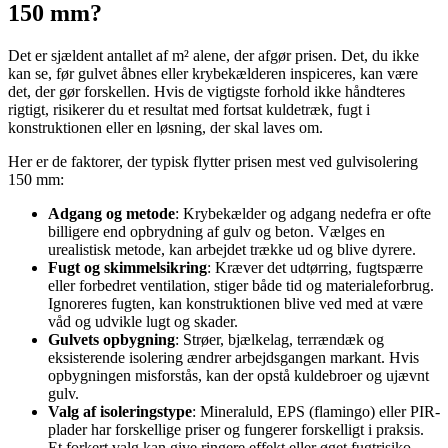
150 mm?
Det er sjældent antallet af m² alene, der afgør prisen. Det, du ikke
kan se, før gulvet åbnes eller krybekælderen inspiceres, kan være
det, der gør forskellen. Hvis de vigtigste forhold ikke håndteres
rigtigt, risikerer du et resultat med fortsat kuldetræk, fugt i
konstruktionen eller en løsning, der skal laves om.
Her er de faktorer, der typisk flytter prisen mest ved gulvisolering
150 mm:
Adgang og metode
: Krybekælder og adgang nedefra er ofte
billigere end opbrydning af gulv og beton. Vælges en
urealistisk metode, kan arbejdet trække ud og blive dyrere.
Fugt og skimmelsikring
: Kræver det udtørring, fugtspærre
eller forbedret ventilation, stiger både tid og materialeforbrug.
Ignoreres fugten, kan konstruktionen blive ved med at være
våd og udvikle lugt og skader.
Gulvets opbygning
: Strøer, bjælkelag, terrændæk og
eksisterende isolering ændrer arbejdsgangen markant. Hvis
opbygningen misforstås, kan der opstå kuldebroer og ujævnt
gulv.
Valg af isoleringstype
: Mineraluld, EPS (flamingo) eller PIR-
plader har forskellige priser og fungerer forskelligt i praksis.
Et forkert valg kan give ringere effekt eller øget fugtrisiko.