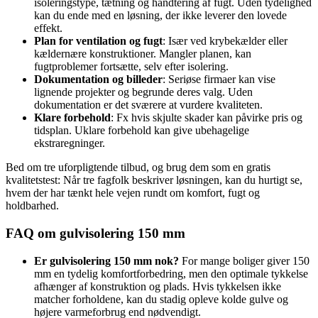
isoleringstype, tætning og håndtering af fugt. Uden tydelighed
kan du ende med en løsning, der ikke leverer den lovede
effekt.
Plan for ventilation og fugt
: Især ved krybekælder eller
kældernære konstruktioner. Mangler planen, kan
fugtproblemer fortsætte, selv efter isolering.
Dokumentation og billeder
: Seriøse firmaer kan vise
lignende projekter og begrunde deres valg. Uden
dokumentation er det sværere at vurdere kvaliteten.
Klare forbehold
: Fx hvis skjulte skader kan påvirke pris og
tidsplan. Uklare forbehold kan give ubehagelige
ekstraregninger.
Bed om tre uforpligtende tilbud, og brug dem som en gratis
kvalitetstest: Når tre fagfolk beskriver løsningen, kan du hurtigt se,
hvem der har tænkt hele vejen rundt om komfort, fugt og
holdbarhed.
FAQ om gulvisolering 150 mm
Er gulvisolering 150 mm nok?
For mange boliger giver 150
mm en tydelig komfortforbedring, men den optimale tykkelse
afhænger af konstruktion og plads. Hvis tykkelsen ikke
matcher forholdene, kan du stadig opleve kolde gulve og
højere varmeforbrug end nødvendigt.