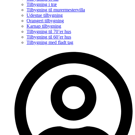
Tilbygning i træ
Tilbygning til murermestervilla
Udestue tilbygning
Orangeri tilbygning
Karnap tilbygning
Tilbygning til 70’er hus
Tilbygning til 60’er hus
Tilbygning med fladt tag