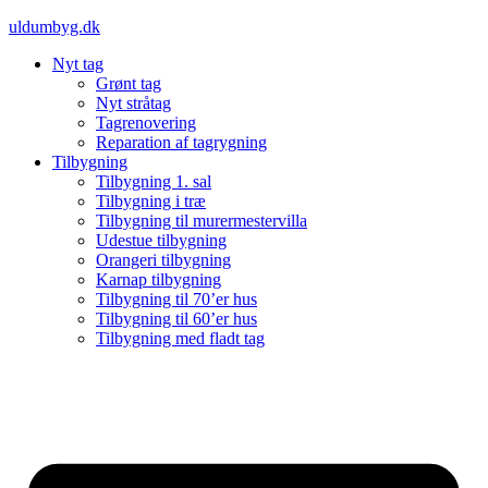
Videre
uldumbyg.dk
til
Nyt tag
indhold
Grønt tag
Nyt stråtag
Tagrenovering
Reparation af tagrygning
Tilbygning
Tilbygning 1. sal
Tilbygning i træ
Tilbygning til murermestervilla
Udestue tilbygning
Orangeri tilbygning
Karnap tilbygning
Tilbygning til 70’er hus
Tilbygning til 60’er hus
Tilbygning med fladt tag