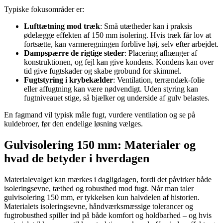
Typiske fokusområder er:
Lufttætning mod træk
: Små utætheder kan i praksis
ødelægge effekten af 150 mm isolering. Hvis træk får lov at
fortsætte, kan varmeregningen forblive høj, selv efter arbejdet.
Dampspærre de rigtige steder
: Placering afhænger af
konstruktionen, og fejl kan give kondens. Kondens kan over
tid give fugtskader og skabe grobund for skimmel.
Fugtstyring i krybekælder
: Ventilation, terrændæk-folie
eller affugtning kan være nødvendigt. Uden styring kan
fugtniveauet stige, så bjælker og underside af gulv belastes.
En fagmand vil typisk måle fugt, vurdere ventilation og se på
kuldebroer, før den endelige løsning vælges.
Gulvisolering 150 mm: Materialer og
hvad de betyder i hverdagen
Materialevalget kan mærkes i dagligdagen, fordi det påvirker både
isoleringsevne, tæthed og robusthed mod fugt. Når man taler
gulvisolering 150 mm, er tykkelsen kun halvdelen af historien.
Materialets isoleringsevne, håndværksmæssige tolerancer og
fugtrobusthed spiller ind på både komfort og holdbarhed – og hvis