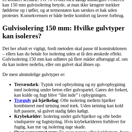
kan 150 mm gulvisolering betyde, at man ikke længere trækker
fødderne op i tøfler, og at termostaten kan sænkes et hak uden
protester. Konsekvensen er både bedre komfort og lavere forbrug.
Gulvisolering 150 mm: Hvilke gulvtyper
kan isoleres?
Det her afsnit er vigtigt, fordi metoden skal passe til konstruktionen
– ellers kan du betale for isolering uden at få den ønskede effekt.
Gulvisolering 150 mm kan udføres på flere måder afhængigt af, om
du kan isolere nedefra, eller om gulvet skal åbnes op.
De mest almindelige gulvtyper er:
Terrændæk
: Typisk ved opbrydning og ny gulvopbygning
med isolering under beton eller gulvspartel. Gøres det forkert,
kan kulde og fugt blive “låst inde” i opbygningen.
Trægulv
på bjælkelag
: Ofte isolering mellem bjælker
kombineret med tætning mod træk. Uden tætning kan kold
luft passere, så gulvet stadig føles køligt.
Krybekælder
: Isolering under gulv/bjælker og ofte bedre
vindspærre og fugtstyring. Hvis krybekælderen forbliver for
fugtig, kan træ og isolering tage skade.