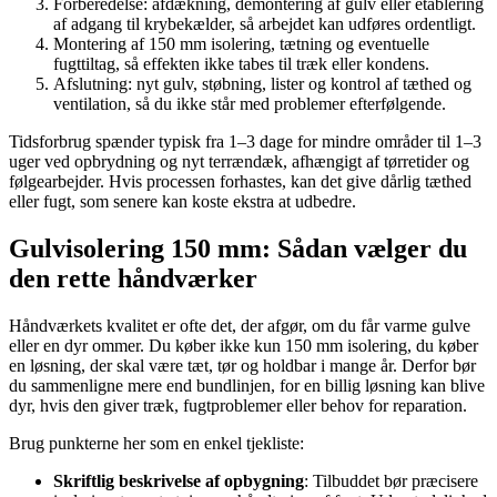
Forberedelse: afdækning, demontering af gulv eller etablering
af adgang til krybekælder, så arbejdet kan udføres ordentligt.
Montering af 150 mm isolering, tætning og eventuelle
fugttiltag, så effekten ikke tabes til træk eller kondens.
Afslutning: nyt gulv, støbning, lister og kontrol af tæthed og
ventilation, så du ikke står med problemer efterfølgende.
Tidsforbrug spænder typisk fra 1–3 dage for mindre områder til 1–3
uger ved opbrydning og nyt terrændæk, afhængigt af tørretider og
følgearbejder. Hvis processen forhastes, kan det give dårlig tæthed
eller fugt, som senere kan koste ekstra at udbedre.
Gulvisolering 150 mm: Sådan vælger du
den rette håndværker
Håndværkets kvalitet er ofte det, der afgør, om du får varme gulve
eller en dyr ommer. Du køber ikke kun 150 mm isolering, du køber
en løsning, der skal være tæt, tør og holdbar i mange år. Derfor bør
du sammenligne mere end bundlinjen, for en billig løsning kan blive
dyr, hvis den giver træk, fugtproblemer eller behov for reparation.
Brug punkterne her som en enkel tjekliste:
Skriftlig beskrivelse af opbygning
: Tilbuddet bør præcisere