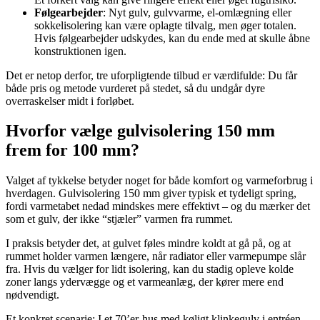
Følgearbejder
: Nyt gulv, gulvvarme, el-omlægning eller
sokkelisolering kan være oplagte tilvalg, men øger totalen.
Hvis følgearbejder udskydes, kan du ende med at skulle åbne
konstruktionen igen.
Det er netop derfor, tre uforpligtende tilbud er værdifulde: Du får
både pris og metode vurderet på stedet, så du undgår dyre
overraskelser midt i forløbet.
Hvorfor vælge gulvisolering 150 mm
frem for 100 mm?
Valget af tykkelse betyder noget for både komfort og varmeforbrug i
hverdagen. Gulvisolering 150 mm giver typisk et tydeligt spring,
fordi varmetabet nedad mindskes mere effektivt – og du mærker det
som et gulv, der ikke “stjæler” varmen fra rummet.
I praksis betyder det, at gulvet føles mindre koldt at gå på, og at
rummet holder varmen længere, når radiator eller varmepumpe slår
fra. Hvis du vælger for lidt isolering, kan du stadig opleve kolde
zoner langs ydervægge og et varmeanlæg, der kører mere end
nødvendigt.
Et konkret scenarie: I et 70’er-hus med køligt klinkegulv i entréen