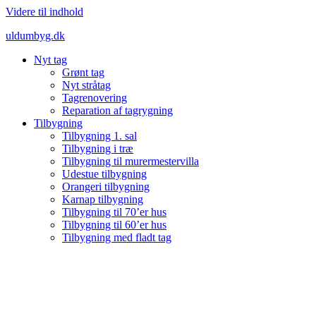
Videre til indhold
uldumbyg.dk
Nyt tag
Grønt tag
Nyt stråtag
Tagrenovering
Reparation af tagrygning
Tilbygning
Tilbygning 1. sal
Tilbygning i træ
Tilbygning til murermestervilla
Udestue tilbygning
Orangeri tilbygning
Karnap tilbygning
Tilbygning til 70’er hus
Tilbygning til 60’er hus
Tilbygning med fladt tag