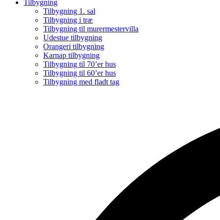
Tilbygning
Tilbygning 1. sal
Tilbygning i træ
Tilbygning til murermestervilla
Udestue tilbygning
Orangeri tilbygning
Karnap tilbygning
Tilbygning til 70’er hus
Tilbygning til 60’er hus
Tilbygning med fladt tag