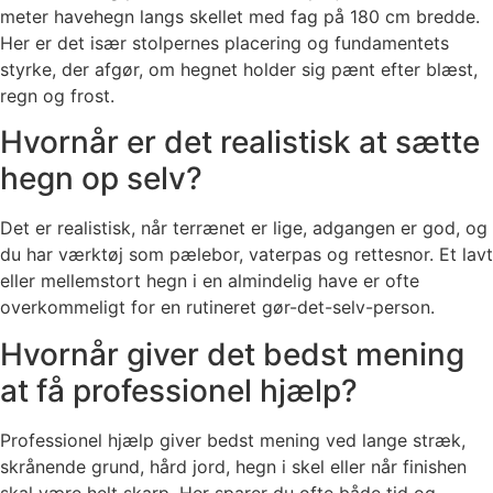
meter havehegn langs skellet med fag på 180 cm bredde.
Her er det især stolpernes placering og fundamentets
styrke, der afgør, om hegnet holder sig pænt efter blæst,
regn og frost.
Hvornår er det realistisk at sætte
hegn op selv?
Det er realistisk, når terrænet er lige, adgangen er god, og
du har værktøj som pælebor, vaterpas og rettesnor. Et lavt
eller mellemstort hegn i en almindelig have er ofte
overkommeligt for en rutineret gør-det-selv-person.
Hvornår giver det bedst mening
at få professionel hjælp?
Professionel hjælp giver bedst mening ved lange stræk,
skrånende grund, hård jord, hegn i skel eller når finishen
skal være helt skarp. Her sparer du ofte både tid og