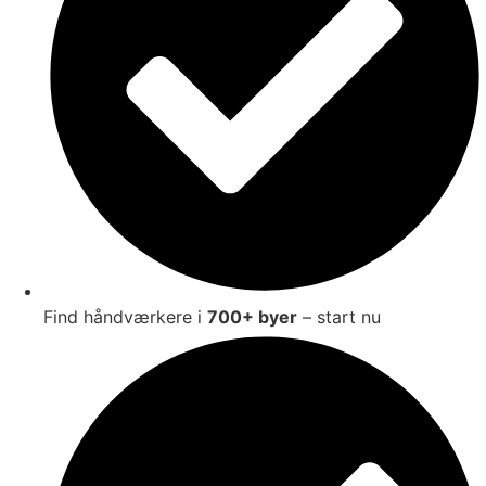
Find håndværkere i
700+ byer
– start nu