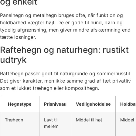
og enkelt
Panelhegn og metalhegn bruges ofte, når funktion og
holdbarhed vægter højt. De er gode til hund, børn og
tydelig afgrænsning, men giver mindre afskærmning end
tætte løsninger.
Raftehegn og naturhegn: rustikt
udtryk
Raftehegn passer godt til naturgrunde og sommerhusstil.
Det giver karakter, men ikke samme grad af tæt privatliv
som et lukket træhegn eller komposithegn.
Hegnstype
Prisniveau
Vedligeholdelse
Holdba
Træhegn
Lavt til
Middel til høj
Middel
mellem