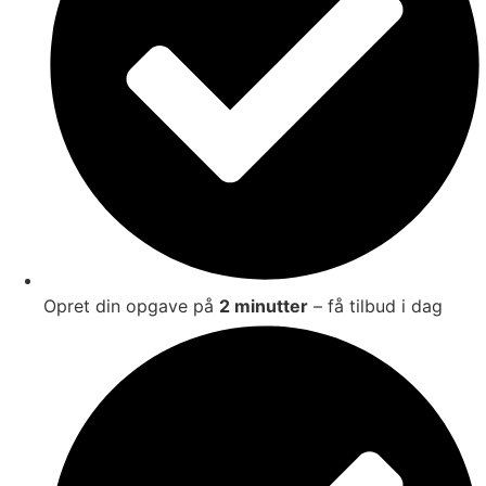
Opret din opgave på
2 minutter
– få tilbud i dag