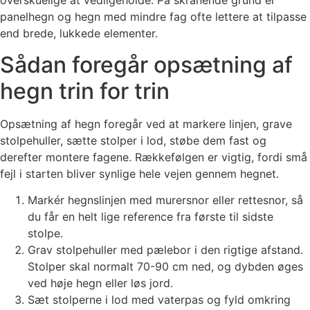
overskuelige at vedligeholde. På skrånende grund er
panelhegn og hegn med mindre fag ofte lettere at tilpasse
end brede, lukkede elementer.
Sådan foregår opsætning af
hegn trin for trin
Opsætning af hegn foregår ved at markere linjen, grave
stolpehuller, sætte stolper i lod, støbe dem fast og
derefter montere fagene. Rækkefølgen er vigtig, fordi små
fejl i starten bliver synlige hele vejen gennem hegnet.
Markér hegnslinjen med murersnor eller rettesnor, så
du får en helt lige reference fra første til sidste
stolpe.
Grav stolpehuller med pælebor i den rigtige afstand.
Stolper skal normalt 70-90 cm ned, og dybden øges
ved høje hegn eller løs jord.
Sæt stolperne i lod med vaterpas og fyld omkring