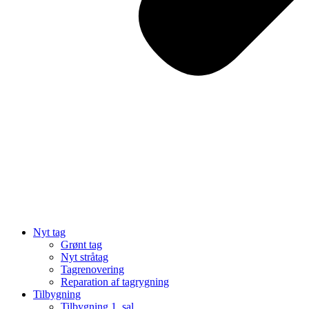
Nyt tag
Grønt tag
Nyt stråtag
Tagrenovering
Reparation af tagrygning
Tilbygning
Tilbygning 1. sal