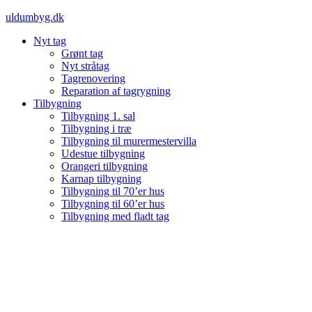
Videre
uldumbyg.dk
til
Nyt tag
indhold
Grønt tag
Nyt stråtag
Tagrenovering
Reparation af tagrygning
Tilbygning
Tilbygning 1. sal
Tilbygning i træ
Tilbygning til murermestervilla
Udestue tilbygning
Orangeri tilbygning
Karnap tilbygning
Tilbygning til 70’er hus
Tilbygning til 60’er hus
Tilbygning med fladt tag