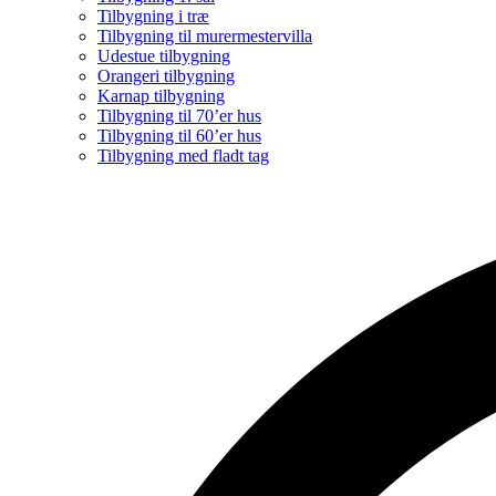
Tilbygning i træ
Tilbygning til murermestervilla
Udestue tilbygning
Orangeri tilbygning
Karnap tilbygning
Tilbygning til 70’er hus
Tilbygning til 60’er hus
Tilbygning med fladt tag