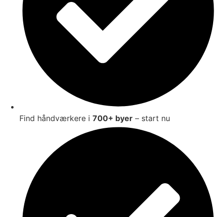
Find håndværkere i
700+ byer
– start nu