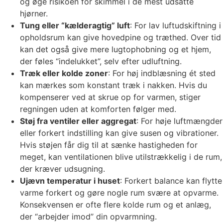
og øge risikoen for skimmel i de mest udsatte
hjørner.
Tung eller “kælderagtig” luft
: For lav luftudskiftning i
opholdsrum kan give hovedpine og træthed. Over tid
kan det også give mere lugtophobning og et hjem,
der føles “indelukket”, selv efter udluftning.
Træk eller kolde zoner
: For høj indblæsning ét sted
kan mærkes som konstant træk i nakken. Hvis du
kompenserer ved at skrue op for varmen, stiger
regningen uden at komforten følger med.
Støj fra ventiler eller aggregat
: For høje luftmængder
eller forkert indstilling kan give susen og vibrationer.
Hvis støjen får dig til at sænke hastigheden for
meget, kan ventilationen blive utilstrækkelig i de rum,
der kræver udsugning.
Ujævn temperatur i huset
: Forkert balance kan flytte
varme forkert og gøre nogle rum svære at opvarme.
Konsekvensen er ofte flere kolde rum og et anlæg,
der “arbejder imod” din opvarmning.