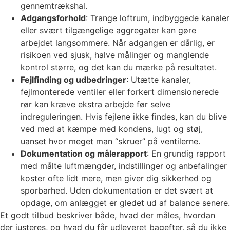
gennemtrækshal.
Adgangsforhold
: Trange loftrum, indbyggede kanaler
eller svært tilgængelige aggregater kan gøre
arbejdet langsommere. Når adgangen er dårlig, er
risikoen ved sjusk, halve målinger og manglende
kontrol større, og det kan du mærke på resultatet.
Fejlfinding og udbedringer
: Utætte kanaler,
fejlmonterede ventiler eller forkert dimensionerede
rør kan kræve ekstra arbejde før selve
indreguleringen. Hvis fejlene ikke findes, kan du blive
ved med at kæmpe med kondens, lugt og støj,
uanset hvor meget man “skruer” på ventilerne.
Dokumentation og målerapport
: En grundig rapport
med målte luftmængder, indstillinger og anbefalinger
koster ofte lidt mere, men giver dig sikkerhed og
sporbarhed. Uden dokumentation er det svært at
opdage, om anlægget er gledet ud af balance senere.
Et godt tilbud beskriver både, hvad der måles, hvordan
der justeres, og hvad du får udleveret bagefter, så du ikke