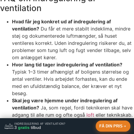
ventilation
Hvad får jeg konkret ud af indregulering af
ventilation?
Du får et mere stabilt indeklima, mindre
støj og dokumenterede luftmængder, så huset
ventileres korrekt. Uden indregulering risikerer du, at
problemer som tung luft og fugt vender tilbage, selv
om anlægget kører.
Hvor lang tid tager indregulering af ventilation?
Typisk 1–3 timer afhængigt af boligens størrelse og
antal ventiler. Hvis arbejdet forhastes, kan du ende
med en ufuldstændig balance, der kræver et nyt
besøg.
Skal jeg være hjemme under indregulering af
ventilation?
Ja, som regel, fordi teknikeren skal have
adgang til alle rum og ofte også
loft
eller teknikskab.
Hvis adgangen ikke er mulig, kan nogle målepunkter
INDREGULERING AF VENTILATION?
FÅ DIN PRIS
3
gratis
tilbud
blive sprunget over, og resultatet bliver mindre