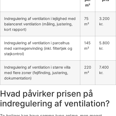
m²
Indregulering af ventilation i lejlighed med
75
3.200
balanceret ventilation (måling, justering,
m²
kr.
kort rapport)
Indregulering af ventilation i parcelhus
145
5.800
med varmegenvinding (inkl. filtertjek og
m²
kr.
støjkontrol)
Indregulering af ventilation i større villa
220
7.400
med flere zoner (fejlfinding, justering,
m²
kr.
dokumentation)
Hvad påvirker prisen på
indregulering af ventilation?
To boliger kan have samme type anlæg, men meget