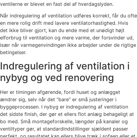
ventilerne er blevet en fast del af hverdagslyden.
Når indregulering af ventilation udføres korrekt, får du ofte
en mere rolig drift med lavere ventilatorhastighed. Hvis
det ikke bliver gjort, kan du ende med et unødigt højt
elforbrug til ventilation og mere varme, der forsvinder ud,
især når varmegenvindingen ikke arbejder under de rigtige
betingelser.
Indregulering af ventilation i
nybyg og ved renovering
Her er timingen afgørende, fordi huset og anlægget
ændrer sig, selv når det “bare” er små justeringer i
byggeprocessen. I nybyg er indregulering af ventilation
det sidste finish, der gør et ellers flot anlæg behageligt at
bo med. Små montageforskelle, længder på kanaler og
ventiltyper gør, at standardindstillinger sjældent passer
perfekt, og resultatet kan ellers blive træk i sofaen eller et