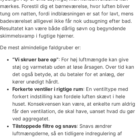
mærkes. Forestil dig et børneværelse, hvor luften bliver
tung om natten, fordi indblæsningen er sat for lavt, mens
badeværelset alligevel ikke får nok udsugning efter bad.
Resultatet kan være både dårlig søvn og begyndende
skimmelsvamp i fugtige hjørner.
De mest almindelige faldgruber er:
“Vi skruer bare op”
: For høj luftmængde kan give
støj og varmetab uden at løse årsagen. Over tid kan
det også betyde, at du betaler for et anlæg, der
kører unødigt hårdt.
Forkerte ventiler i rigtige rum
: En ventiltype med
forkert indstilling kan fordele luften skævt i hele
huset. Konsekvensen kan være, at enkelte rum aldrig
får den ventilation, de skal have, uanset hvad du gør
ved aggregatet.
Tilstoppede filtre og snavs
: Snavs ændrer
luftmængderne, så en tidligere indregulering af