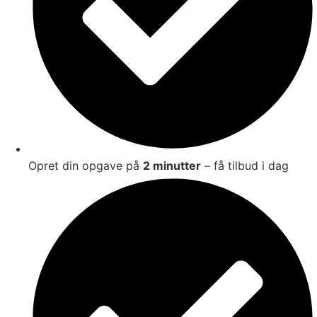
Opret din opgave på
2 minutter
– få tilbud i dag