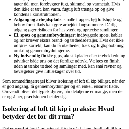
tager tid, men forebygger fugt, skimmel og varmetab. Hvis
den ikke er tæt, kan varm, fugtig luft trænge op og give
kondens i konstruktionen.
Adgang og arbejdsplads
: smalle trapper, høj loftshøjde og
behov for stillads kan gøre arbejdet langsommere. Dårlig
adgang øger risikoen for hastværk og upræcise samlinger.
El, spots og gennembrydninger
: indbyggede spots, kabler
og rør kræver ekstra brand- og tæthedsdetaljer. Hvis det ikke
udføres korrekt, kan du få utætheder, træk og fugtophobning
omkring gennembrydningerne.
Ny indvendig finish
: gips, akustikplader eller træbeklædning
påvirker både pris og det færdige udtryk. Vælges en finish
uden at tænke tæthed og samlinger med, kan små revner og
bevægelser give luftlækager over tid.
Som tommelfingerregel bliver isolering af loft til kip billigst, når der
er god adgang, få gennembrydninger og en enkel, ensartet flade.
Omvendt bliver det typisk dyrere, når detaljerne er mange, men det
er også her, præcisionen betaler sig.
Isolering af loft til kip i praksis: Hvad
betyder det for dit rum?
Det er værd at forstå princippet, før du går i gang, fordi loft til kip