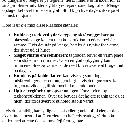
Jo tidligere du reagerer på tegnene, desto mindre er risikoen for, at
små problemer udvikler sig til dyre reparationer bag loftet. Mange
opdager behovet for isolering af loft til kip i hverdagen, ikke på et
teknisk diagram.
Hold især øje med disse klassiske signaler:
Kulde og træk ved ydervægge og skråvægge
: især på
blæsende dage kan en utæt konstruktion mærkes med det
samme. Hvis det står på længe, betaler du typisk for varme,
der siver ud af huset.
Meget varme om sommeren
: tagfladen bliver en varm plade,
som stråler ind i rummet. Uden en god opbygning kan
rummene blive så varme, at de reelt bliver svære at bruge midt
på dagen.
Kondens på kolde flader
: kan vise sig som dug,
misfarvninger eller en muggen lugt. Hvis det ignoreres, kan
fugten udvikle sig til skimmel i konstruktionen.
Højt energiforbrug
: opvarmningen “forsvinder” op i
tagkonstruktionen. Over tid betyder det højere regninger og et
hjem, der føles sværere at holde stabilt varmt.
Hvis du samtidig har synlige elspots eller gamle loftplader, er det et
ekstra incitament til at få vurderet en helhedsløsning, så du ikke
ender med at rette den samme fejl flere gange.