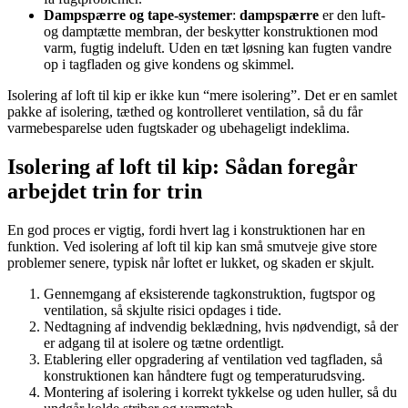
Dampspærre og tape-systemer
:
dampspærre
er den luft-
og damptætte membran, der beskytter konstruktionen mod
varm, fugtig indeluft. Uden en tæt løsning kan fugten vandre
op i tagfladen og give kondens og skimmel.
Isolering af loft til kip er ikke kun “mere isolering”. Det er en samlet
pakke af isolering, tæthed og kontrolleret ventilation, så du får
varmebesparelse uden fugtskader og ubehageligt indeklima.
Isolering af loft til kip: Sådan foregår
arbejdet trin for trin
En god proces er vigtig, fordi hvert lag i konstruktionen har en
funktion. Ved isolering af loft til kip kan små smutveje give store
problemer senere, typisk når loftet er lukket, og skaden er skjult.
Gennemgang af eksisterende tagkonstruktion, fugtspor og
ventilation, så skjulte risici opdages i tide.
Nedtagning af indvendig beklædning, hvis nødvendigt, så der
er adgang til at isolere og tætne ordentligt.
Etablering eller opgradering af ventilation ved tagfladen, så
konstruktionen kan håndtere fugt og temperaturudsving.
Montering af isolering i korrekt tykkelse og uden huller, så du