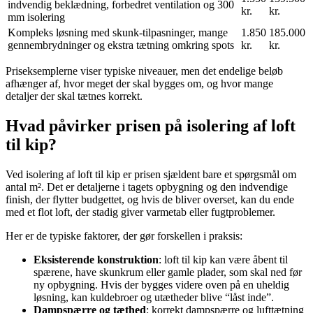
indvendig beklædning, forbedret ventilation og 300
kr.
kr.
mm isolering
Kompleks løsning med skunk-tilpasninger, mange
1.850
185.000
gennembrydninger og ekstra tætning omkring spots
kr.
kr.
Priseksemplerne viser typiske niveauer, men det endelige beløb
afhænger af, hvor meget der skal bygges om, og hvor mange
detaljer der skal tætnes korrekt.
Hvad påvirker prisen på isolering af loft
til kip?
Ved isolering af loft til kip er prisen sjældent bare et spørgsmål om
antal m². Det er detaljerne i tagets opbygning og den indvendige
finish, der flytter budgettet, og hvis de bliver overset, kan du ende
med et flot loft, der stadig giver varmetab eller fugtproblemer.
Her er de typiske faktorer, der gør forskellen i praksis:
Eksisterende konstruktion
: loft til kip kan være åbent til
spærene, have skunkrum eller gamle plader, som skal ned før
ny opbygning. Hvis der bygges videre oven på en uheldig
løsning, kan kuldebroer og utætheder blive “låst inde”.
Dampspærre og tæthed
: korrekt dampspærre og lufttætning