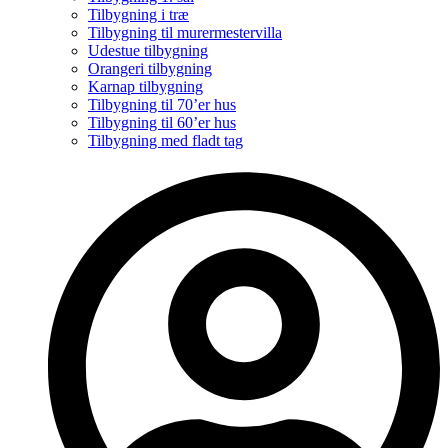
Tilbygning i træ
Tilbygning til murermestervilla
Udestue tilbygning
Orangeri tilbygning
Karnap tilbygning
Tilbygning til 70’er hus
Tilbygning til 60’er hus
Tilbygning med fladt tag