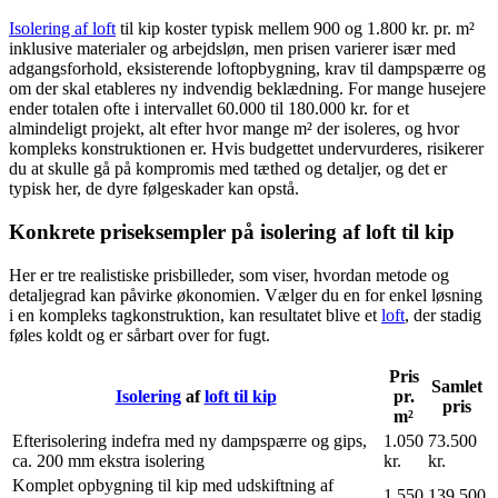
Isolering af loft
til kip koster typisk mellem 900 og 1.800 kr. pr. m²
inklusive materialer og arbejdsløn, men prisen varierer især med
adgangsforhold, eksisterende loftopbygning, krav til dampspærre og
om der skal etableres ny indvendig beklædning. For mange husejere
ender totalen ofte i intervallet 60.000 til 180.000 kr. for et
almindeligt projekt, alt efter hvor mange m² der isoleres, og hvor
kompleks konstruktionen er. Hvis budgettet undervurderes, risikerer
du at skulle gå på kompromis med tæthed og detaljer, og det er
typisk her, de dyre følgeskader kan opstå.
Konkrete priseksempler på isolering af loft til kip
Her er tre realistiske prisbilleder, som viser, hvordan metode og
detaljegrad kan påvirke økonomien. Vælger du en for enkel løsning
i en kompleks tagkonstruktion, kan resultatet blive et
loft
, der stadig
føles koldt og er sårbart over for fugt.
Pris
Samlet
Isolering
af
loft til kip
pr.
pris
m²
Efterisolering indefra med ny dampspærre og gips,
1.050
73.500
ca. 200 mm ekstra isolering
kr.
kr.
Komplet opbygning til kip med udskiftning af
1.550
139.500