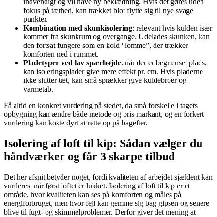
indvendigt og vil have ny beklædning. Hvis det gøres uden
fokus på tæthed, kan trækket blot flytte sig til nye svage
punkter.
Kombination med skunkisolering
: relevant hvis kulden især
kommer fra skunkrum og overgange. Udelades skunken, kan
den fortsat fungere som en kold “lomme”, der trækker
komforten ned i rummet.
Pladetyper ved lav spærhøjde
: når der er begrænset plads,
kan isoleringsplader give mere effekt pr. cm. Hvis pladerne
ikke slutter tæt, kan små sprækker give kuldebroer og
varmetab.
Få altid en konkret vurdering på stedet, da små forskelle i tagets
opbygning kan ændre både metode og pris markant, og en forkert
vurdering kan koste dyrt at rette op på bagefter.
Isolering af loft til kip: Sådan vælger du
håndværker og får 3 skarpe tilbud
Det her afsnit betyder noget, fordi kvaliteten af arbejdet sjældent kan
vurderes, når først loftet er lukket. Isolering af loft til kip er et
område, hvor kvaliteten kan ses på komforten og måles på
energiforbruget, men hvor fejl kan gemme sig bag gipsen og senere
blive til fugt- og skimmelproblemer. Derfor giver det mening at