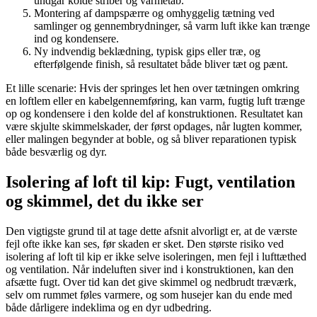
undgår kolde striber og varmetab.
Montering af dampspærre og omhyggelig tætning ved
samlinger og gennembrydninger, så varm luft ikke kan trænge
ind og kondensere.
Ny indvendig beklædning, typisk gips eller træ, og
efterfølgende finish, så resultatet både bliver tæt og pænt.
Et lille scenarie: Hvis der springes let hen over tætningen omkring
en loftlem eller en kabelgennemføring, kan varm, fugtig luft trænge
op og kondensere i den kolde del af konstruktionen. Resultatet kan
være skjulte skimmelskader, der først opdages, når lugten kommer,
eller malingen begynder at boble, og så bliver reparationen typisk
både besværlig og dyr.
Isolering af loft til kip: Fugt, ventilation
og skimmel, det du ikke ser
Den vigtigste grund til at tage dette afsnit alvorligt er, at de værste
fejl ofte ikke kan ses, før skaden er sket. Den største risiko ved
isolering af loft til kip er ikke selve isoleringen, men fejl i lufttæthed
og ventilation. Når indeluften siver ind i konstruktionen, kan den
afsætte fugt. Over tid kan det give skimmel og nedbrudt træværk,
selv om rummet føles varmere, og som husejer kan du ende med
både dårligere indeklima og en dyr udbedring.