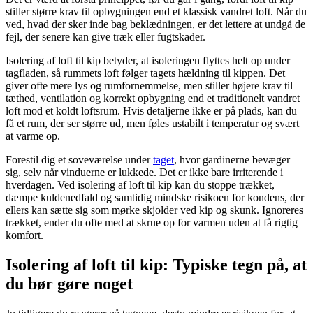
stiller større krav til opbygningen end et klassisk vandret loft. Når du
ved, hvad der sker inde bag beklædningen, er det lettere at undgå de
fejl, der senere kan give træk eller fugtskader.
Isolering af loft til kip betyder, at isoleringen flyttes helt op under
tagfladen, så rummets loft følger tagets hældning til kippen. Det
giver ofte mere lys og rumfornemmelse, men stiller højere krav til
tæthed, ventilation og korrekt opbygning end et traditionelt vandret
loft mod et koldt loftsrum. Hvis detaljerne ikke er på plads, kan du
få et rum, der ser større ud, men føles ustabilt i temperatur og svært
at varme op.
Forestil dig et soveværelse under
taget
, hvor gardinerne bevæger
sig, selv når vinduerne er lukkede. Det er ikke bare irriterende i
hverdagen. Ved isolering af loft til kip kan du stoppe trækket,
dæmpe kuldenedfald og samtidig mindske risikoen for kondens, der
ellers kan sætte sig som mørke skjolder ved kip og skunk. Ignoreres
trækket, ender du ofte med at skrue op for varmen uden at få rigtig
komfort.
Isolering af loft til kip: Typiske tegn på, at
du bør gøre noget