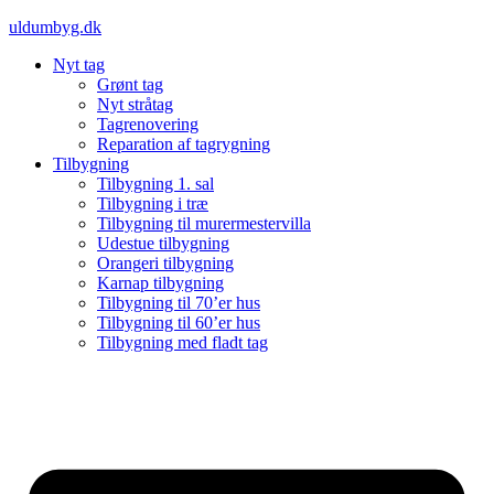
Videre
uldumbyg.dk
til
Nyt tag
indhold
Grønt tag
Nyt stråtag
Tagrenovering
Reparation af tagrygning
Tilbygning
Tilbygning 1. sal
Tilbygning i træ
Tilbygning til murermestervilla
Udestue tilbygning
Orangeri tilbygning
Karnap tilbygning
Tilbygning til 70’er hus
Tilbygning til 60’er hus
Tilbygning med fladt tag