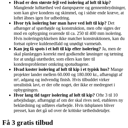
Hvad er den største fejl ved isolering af loft til kip?
Manglende lufttæthed ved dampspærre og gennembrydninger,
som kan give kondens og skimmel, og i sidste ende kræve, at
loftet åbnes igen for udbedring.
Hvor tyk isolering bør man have ved loft til kip?
Det
afhænger af spærhøjde og konstruktion, men ofte sigtes der
mod en opbygning svarende til ca. 250 til 400 mm isolering.
Hvis isoleringstykkelsen ikke matcher konstruktionen, kan du
fortsat opleve kuldenedfald og unødigt varmetab.
Kan jeg få spots i et loft til kip efter isolering?
Ja, men de
skal planlægges korrekt med godkendte løsninger og tætning
for at undgå utætheder, som ellers kan føre til
kondensproblemer omkring spotudtagene.
Hvad koster isolering af loft til kip i et typisk hus?
Mange
projekter lander mellem 60.000 og 180.000 kr., afhængigt af
m², adgang og indvendig finish. Hvis tilbuddet virker
urealistisk lavt, er der ofte noget, der ikke er medregnet i
opbygningen.
Hvor lang tid tager isolering af loft til kip?
Ofte 3 til 10
arbejdsdage, afhængigt af om der skal rives ned, etableres ny
beklædning og udføres elarbejde. Hvis tidsplanen bliver
presset, kan det gå ud over de kritiske tæthedsdetaljer.
Få 3 gratis tilbud