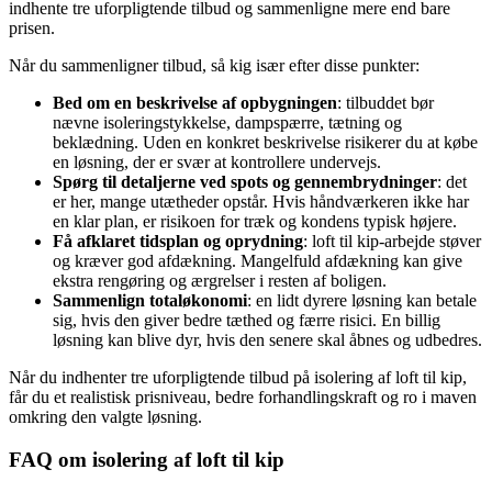
indhente tre uforpligtende tilbud og sammenligne mere end bare
prisen.
Når du sammenligner tilbud, så kig især efter disse punkter:
Bed om en beskrivelse af opbygningen
: tilbuddet bør
nævne isoleringstykkelse, dampspærre, tætning og
beklædning. Uden en konkret beskrivelse risikerer du at købe
en løsning, der er svær at kontrollere undervejs.
Spørg til detaljerne ved spots og gennembrydninger
: det
er her, mange utætheder opstår. Hvis håndværkeren ikke har
en klar plan, er risikoen for træk og kondens typisk højere.
Få afklaret tidsplan og oprydning
: loft til kip-arbejde støver
og kræver god afdækning. Mangelfuld afdækning kan give
ekstra rengøring og ærgrelser i resten af boligen.
Sammenlign totaløkonomi
: en lidt dyrere løsning kan betale
sig, hvis den giver bedre tæthed og færre risici. En billig
løsning kan blive dyr, hvis den senere skal åbnes og udbedres.
Når du indhenter tre uforpligtende tilbud på isolering af loft til kip,
får du et realistisk prisniveau, bedre forhandlingskraft og ro i maven
omkring den valgte løsning.
FAQ om isolering af loft til kip