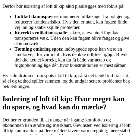
Derfor bør isolering af loft til kip altid planlægges med fokus på:
Lufttæt dampspærre
: minimerer luftlækager fra boligen og
reducerer kondensrisiko. Hvis den er utæt, kan fugten finde
vej ind og skabe skjulte problemer.
Korrekt ventilationsspalte
: sikrer, at eventuel fugt kan
transporteres væk. Uden den kan fugten blive fanget og give
skimmelvækst.
Tætning omkring spots
: indbyggede spots kan være en
“motorvej” for varm luft, hvis de ikke udføres rigtigt. Bliver
de ikke tætnet korrekt, kan du få både varmetab og
fugtophobning lige dér, hvor konstruktionen er mest sårbar.
Hvis du drømmer om spots i loft til kip, så få det tænkt ind fra start,
så el og tæthed spiller sammen, og du undgår senere problemer bag
beklædningen.
Isolering af loft til kip: Hvor meget kan
du spare, og hvad kan du mærke?
Det her er grunden til, at mange går i gang: komforten og
økonomien kan ændre sig mærkbart. Gevinsten ved isolering af loft
til kip kan mærkes på flere måder: lavere varmeregning, mere stabil