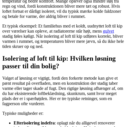
temperatur og bedre komfort. Mange oplever også mindre støj fra
regn og vind, fordi konstruktionen bliver mere tæt og robust. Hvis
loftet fortsat er dårligt isoleret, vil du typisk mærke kolde faldzoner
og betale for varme, der aldrig bliver i rummet.
Et typisk eksempel: Et familiehus med et koldt, uudnyttet loft til kip
over værelser kan opleve, at radiatorerne står højt, mens
gulvet
stadig føles køligt. Når isolering af loft til kip udføres korrekt, bliver
varmen i rummet, og temperaturen bliver mere jævn, så du ikke hele
tiden skruer op og ned.
Isolering af loft til kip: Hvilken løsning
passer til din bolig?
Valget af løsning er vigtigt, fordi den forkerte metode kan give et
pænt resultat på overfladen, men en konstruktion der stadig taber
varme eller tager skade af fugt. Den rigtige løsning afhænger af, om
du har eksisterende loftbeklædning, skunkrum, samt hvor meget
plads der er i spærhøjden. Her er tre typiske retninger, som en
fagperson ofte vurderer.
Typiske muligheder er:
Efterisolering indefra
: oplagt når du alligevel renoverer