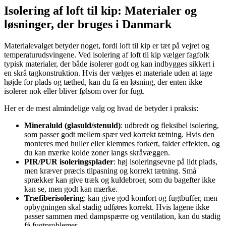
Isolering af loft til kip: Materialer og
løsninger, der bruges i Danmark
Materialevalget betyder noget, fordi loft til kip er tæt på vejret og
temperaturudsvingene. Ved isolering af loft til kip vælger fagfolk
typisk materialer, der både isolerer godt og kan indbygges sikkert i
en skrå tagkonstruktion. Hvis der vælges et materiale uden at tage
højde for plads og tæthed, kan du få en løsning, der enten ikke
isolerer nok eller bliver følsom over for fugt.
Her er de mest almindelige valg og hvad de betyder i praksis:
Mineraluld (glasuld/stenuld)
: udbredt og fleksibel isolering,
som passer godt mellem spær ved korrekt tætning. Hvis den
monteres med huller eller klemmes forkert, falder effekten, og
du kan mærke kolde zoner langs skråvæggen.
PIR/PUR isoleringsplader
: høj isoleringsevne på lidt plads,
men kræver præcis tilpasning og korrekt tætning. Små
sprækker kan give træk og kuldebroer, som du bagefter ikke
kan se, men godt kan mærke.
Træfiberisolering
: kan give god komfort og fugtbuffer, men
opbygningen skal stadig udføres korrekt. Hvis lagene ikke
passer sammen med dampspærre og ventilation, kan du stadig
få fugtproblemer.