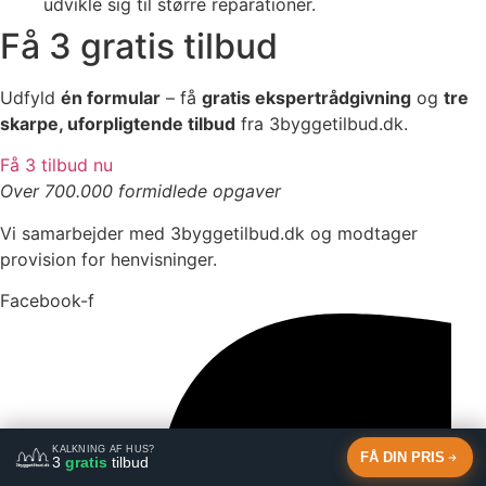
udvikle sig til større reparationer.
Få 3 gratis tilbud
Udfyld
én formular
– få
gratis ekspertrådgivning
og
tre
skarpe, uforpligtende tilbud
fra 3byggetilbud.dk.
Få 3 tilbud nu
Over 700.000 formidlede opgaver
Vi samarbejder med 3byggetilbud.dk og modtager
provision for henvisninger.
Facebook-f
KALKNING AF HUS?
FÅ DIN PRIS
3
gratis
tilbud