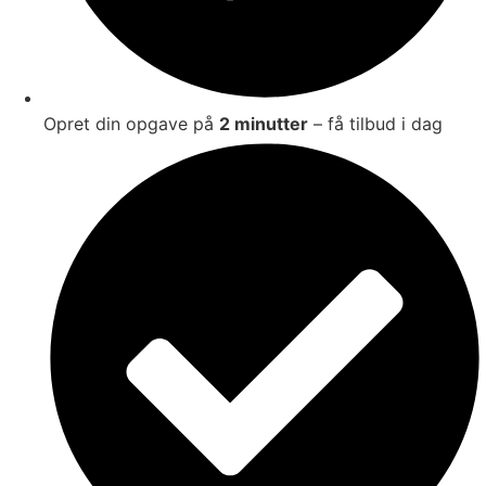
Opret din opgave på
2 minutter
– få tilbud i dag