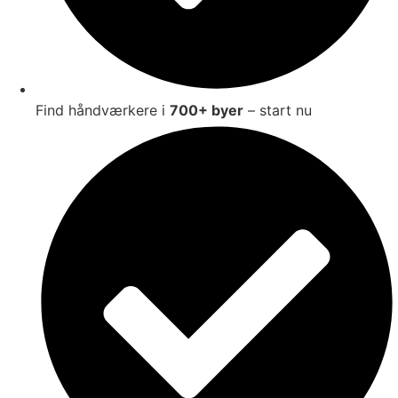
Find håndværkere i
700+ byer
– start nu