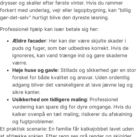
drysser og skaller efter første vinter. Hvis du rammer
forkert med underlag, vejr eller lagopbygning, kan “billig
gør-det-selv” hurtigt blive den dyreste løsning.
Professionel hjælp kan især betale sig her:
Ældre facader
: Her kan der være skjulte skader i
puds og fuger, som bør udbedres korrekt. Hvis de
ignoreres, kan vand trænge ind og gøre skaderne
værre.
Høje huse og gavle
: Stillads og sikkerhed gør en stor
forskel for både kvalitet og ansvar. Uden ordentlig
adgang bliver det vanskeligere at lave jævne lag og
sikre kanter.
Usikkerhed om tidligere maling
: Professionel
vurdering kan spare dig for dyre omgange. Hvis du
kalker ovenpå en tæt maling, risikerer du afskalning
og fugtproblemer.
Et praktisk scenarie: En familie får kalkejobbet lavet uden
at afdække soklen. Efter regn ses grå render og skjolder