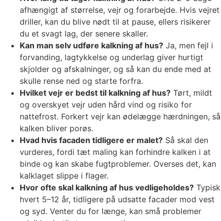
afhængigt af størrelse, vejr og forarbejde. Hvis vejret
driller, kan du blive nødt til at pause, ellers risikerer
du et svagt lag, der senere skaller.
Kan man selv udføre kalkning af hus?
Ja, men fejl i
forvanding, lagtykkelse og underlag giver hurtigt
skjolder og afskalninger, og så kan du ende med at
skulle rense ned og starte forfra.
Hvilket vejr er bedst til kalkning af hus?
Tørt, mildt
og overskyet vejr uden hård vind og risiko for
nattefrost. Forkert vejr kan ødelægge hærdningen, så
kalken bliver porøs.
Hvad hvis facaden tidligere er malet?
Så skal den
vurderes, fordi tæt maling kan forhindre kalken i at
binde og kan skabe fugtproblemer. Overses det, kan
kalklaget slippe i flager.
Hvor ofte skal kalkning af hus vedligeholdes?
Typisk
hvert 5–12 år, tidligere på udsatte facader mod vest
og syd. Venter du for længe, kan små problemer