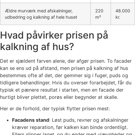
Ældre murværk med afskalninger,
220
48.000
udbedring og kalkning af hele huset
m²
kr.
Hvad påvirker prisen på
kalkning af hus?
Det er sjældent farven alene, der afgør prisen. To facader
kan se ens ud på afstand, men prisen på kalkning af hus
bestemmes ofte af det, der gemmer sig i fuger, puds og
tidligere behandlinger. Hvis du overser forarbejdet, får du
typisk et pænere resultat i starten, men en facade der
hurtigt bliver plettet, porøs eller begynder at skalle.
Her er de forhold, der typisk flytter prisen mest:
Facadens stand
: Løst puds, revner og afskalninger
kræver reparation, før kalken kan binde ordentligt.
Ellers slipper laget, og du ender med ujævnheder og