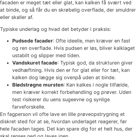
facaden er meget tæt eller glat, kan kalken få svært ved
at binde, og så får du en skrøbelig overflade, der smuldrer
eller skaller af.
Typiske underlag og hvad det betyder i praksis:
Pudsede facader
: Ofte ideelle, men kræver en fast
og ren overflade. Hvis pudsen er løs, bliver kalklaget
ustabilt og slipper med tiden.
Vandskuret facade
: Typisk god, da strukturen giver
vedhæftning. Hvis den er for glat eller for tæt, kan
kalken dog lægge sig ovenpå uden at binde.
Blødstrøgne mursten
: Kan kalkes i nogle tilfælde,
men kræver korrekt forbehandling og prøver. Uden
test risikerer du uens sugeevne og synlige
farveforskelle.
En fagperson vil ofte lave en lille prøveopstrygning et
diskret sted for at se, hvordan underlaget reagerer, før
hele facaden tages. Det kan spare dig for et helt hus, der
skal renses ned og laves igen.