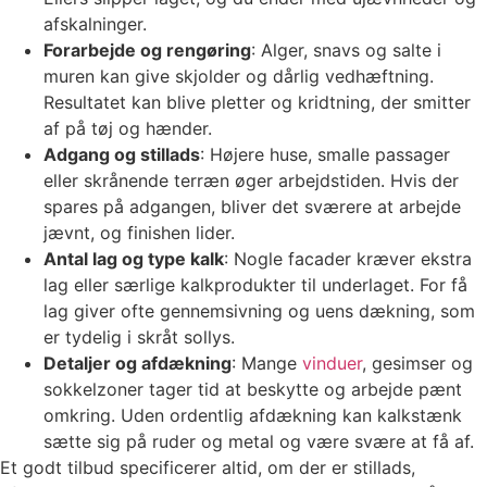
afskalninger.
Forarbejde og rengøring
: Alger, snavs og salte i
muren kan give skjolder og dårlig vedhæftning.
Resultatet kan blive pletter og kridtning, der smitter
af på tøj og hænder.
Adgang og stillads
: Højere huse, smalle passager
eller skrånende terræn øger arbejdstiden. Hvis der
spares på adgangen, bliver det sværere at arbejde
jævnt, og finishen lider.
Antal lag og type kalk
: Nogle facader kræver ekstra
lag eller særlige kalkprodukter til underlaget. For få
lag giver ofte gennemsivning og uens dækning, som
er tydelig i skråt sollys.
Detaljer og afdækning
: Mange
vinduer
, gesimser og
sokkelzoner tager tid at beskytte og arbejde pænt
omkring. Uden ordentlig afdækning kan kalkstænk
sætte sig på ruder og metal og være svære at få af.
Et godt tilbud specificerer altid, om der er stillads,