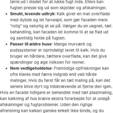
tørre ud i stedet for at lukke fugt inde. Ellers kan
fugten presse sig ud som skjolder og afskalninger.
Smukt, levende udtryk
: Kalk giver en mat overflade
med dybde og let farvespil, som gør facaden mere
“rolig” og naturlig at se på. Vælger du en uegnet, tæt
behandling, kan facaden let komme til at se flad ud
og samtidig holde på fugten.
Passer til ældre huse
: Mange murværk og
pudssystemer er oprindeligt lavet til kalk. Hvis du
bruger en hårdere, tættere overflade, kan det give
spændinger og øge risikoen for revner.
Nem vedligeholdelse
: Fremtidige opfriskninger kan
ofte klares med færre indgreb end ved hårde
malinger. Hvis du først får en tæt maling på, kan det
senere blive dyrt og tidskrævende at fjerne den igen.
Hvis en facade tidligere er behandlet med tæt plastmaling,
kan kalkning af hus kræve ekstra forarbejde for at undgå
afskalninger og fugtproblemer. Uden den rigtige
afrensning kan kalken ganske enkelt ikke binde, og du