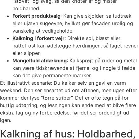
“støvet” og svag, så den kridter af og mister
holdbarhed.
Forkert produktvalg
: Kan give skjolder, saltudtræk
eller ujævn sugeevne, hvilket gør facaden urolig og
vanskelig at vedligeholde.
Kalkning i forkert vejr
: Direkte sol, blæst eller
nattefrost kan ødelægge hærdningen, så laget revner
eller slipper.
Mangelfuld afdækning
: Kalksprøjt på ruder og metal
kan være tidskrævende at fjerne, og i nogle tilfælde
kan det give permanente mærker.
Et illustrativt scenarie: Du kalker selv en gavl en varm
weekend. Den ser ensartet ud om aftenen, men ugen efter
kommer der lyse “tørre striber”. Det er ofte tegn på for
hurtig udtørring, og løsningen kan ende med at blive flere
ekstra lag og ny forberedelse, før det ser ordentligt ud
igen.
Kalkning af hus: Holdbarhed,