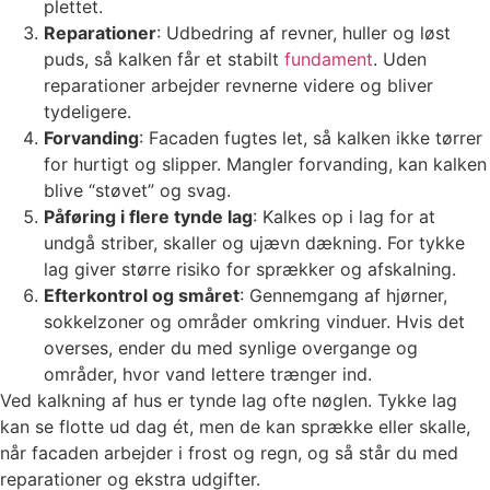
plettet.
Reparationer
: Udbedring af revner, huller og løst
puds, så kalken får et stabilt
fundament
. Uden
reparationer arbejder revnerne videre og bliver
tydeligere.
Forvanding
: Facaden fugtes let, så kalken ikke tørrer
for hurtigt og slipper. Mangler forvanding, kan kalken
blive “støvet” og svag.
Påføring i flere tynde lag
: Kalkes op i lag for at
undgå striber, skaller og ujævn dækning. For tykke
lag giver større risiko for sprækker og afskalning.
Efterkontrol og småret
: Gennemgang af hjørner,
sokkelzoner og områder omkring vinduer. Hvis det
overses, ender du med synlige overgange og
områder, hvor vand lettere trænger ind.
Ved kalkning af hus er tynde lag ofte nøglen. Tykke lag
kan se flotte ud dag ét, men de kan sprække eller skalle,
når facaden arbejder i frost og regn, og så står du med
reparationer og ekstra udgifter.