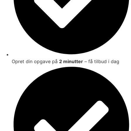
Opret din opgave på
2 minutter
– få tilbud i dag