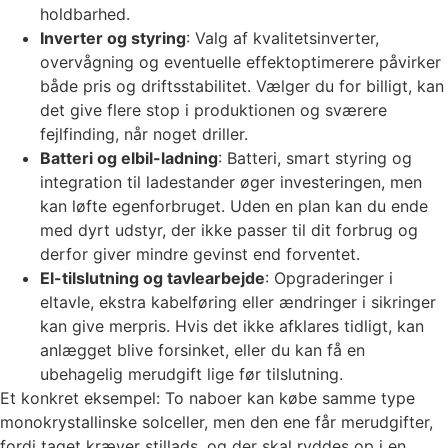
holdbarhed.
Inverter og styring
: Valg af kvalitetsinverter,
overvågning og eventuelle effektoptimerere påvirker
både pris og driftsstabilitet. Vælger du for billigt, kan
det give flere stop i produktionen og sværere
fejlfinding, når noget driller.
Batteri og elbil-ladning
: Batteri, smart styring og
integration til ladestander øger investeringen, men
kan løfte egenforbruget. Uden en plan kan du ende
med dyrt udstyr, der ikke passer til dit forbrug og
derfor giver mindre gevinst end forventet.
El-tilslutning og tavlearbejde
: Opgraderinger i
eltavle, ekstra kabelføring eller ændringer i sikringer
kan give merpris. Hvis det ikke afklares tidligt, kan
anlægget blive forsinket, eller du kan få en
ubehagelig merudgift lige før tilslutning.
Et konkret eksempel: To naboer kan købe samme type
monokrystallinske solceller, men den ene får merudgifter,
fordi taget kræver stillads, og der skal ryddes op i en