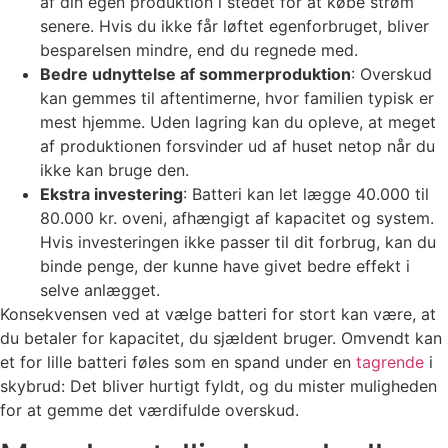
af din egen produktion i stedet for at købe strøm
senere. Hvis du ikke får løftet egenforbruget, bliver
besparelsen mindre, end du regnede med.
Bedre udnyttelse af sommerproduktion
: Overskud
kan gemmes til aftentimerne, hvor familien typisk er
mest hjemme. Uden lagring kan du opleve, at meget
af produktionen forsvinder ud af huset netop når du
ikke kan bruge den.
Ekstra investering
: Batteri kan let lægge 40.000 til
80.000 kr. oveni, afhængigt af kapacitet og system.
Hvis investeringen ikke passer til dit forbrug, kan du
binde penge, der kunne have givet bedre effekt i
selve anlægget.
Konsekvensen ved at vælge batteri for stort kan være, at
du betaler for kapacitet, du sjældent bruger. Omvendt kan
et for lille batteri føles som en spand under en
tagrende
i
skybrud: Det bliver hurtigt fyldt, og du mister muligheden
for at gemme det værdifulde overskud.