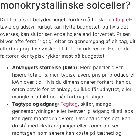
monokrystallinske solceller?
Det her afsnit betyder noget, fordi små forskelle i
tag
, el-
tavle og udstyr hurtigt kan flytte budgettet, og hvis det
overses, kan slutprisen ende højere end forventet. Prisen
bliver ofte først “rigtig” efter en gennemgang af dit tag, dit
elforbrug og dine ønsker til drift og udseende. Her er de
faktorer, der typisk rykker mest på budgettet.
Anlæggets størrelse (kWp)
: Flere paneler giver
højere totalpris, men typisk lavere pris pr. produceret
kWh over tid. Hvis du dimensionerer forkert, kan du
enten betale for et anlæg, du ikke får udnyttet, eller
mangle produktion, når forbruget stiger.
Tagtype og adgang
:
Tegltag
, skifer, mange
gennembrydninger eller besværlig adgang til stillads
kan gøre montagen dyrere. Undervurderes det, kan
du stå med ekstraregninger eller kompromiser i
montagen, som senere kan koste på tæthed og