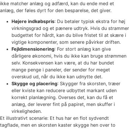
ikke matcher anlæg og adfærd, kan du ende med et
anlæg, der føles dyrt for den besparelse, det giver.
Højere indkøbspris
: Du betaler typisk ekstra for høj
virkningsgrad og et pænere udtryk. Hvis du strammer
budgettet for hårdt, kan du blive fristet til at skære i
vigtige komponenter, som senere påvirker driften.
Fejldimensionering
: For stort anlæg kan give
dårligere økonomi, hvis du ikke kan bruge strømmen
selv. Konsekvensen kan være, at du har bundet
mange penge i paneler, der sender for meget
overskud ud, når du ikke kan udnytte det.
Skygge og placering
: Skygger fra skorsten, træer
eller kviste kan reducere udbyttet markant uden
korrekt planlægning. Overses det, kan du få et
anlæg, der leverer fint på papiret, men skuffer i
virkeligheden.
Et illustrativt scenarie: Et hus har en flot sydvendt
tagflade, men en skorsten kaster skygge hen over to