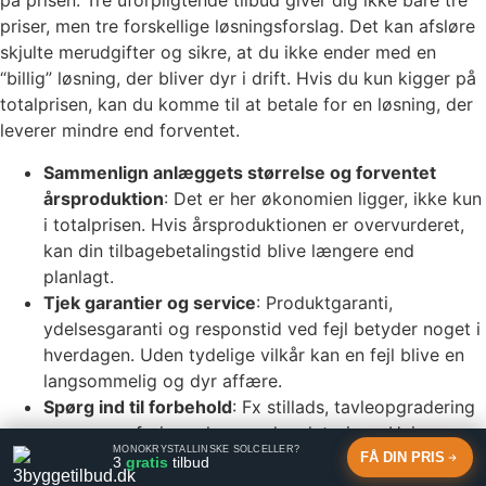
på prisen. Tre uforpligtende tilbud giver dig ikke bare tre
priser, men tre forskellige løsningsforslag. Det kan afsløre
skjulte merudgifter og sikre, at du ikke ender med en
“billig” løsning, der bliver dyr i drift. Hvis du kun kigger på
totalprisen, kan du komme til at betale for en løsning, der
leverer mindre end forventet.
Sammenlign anlæggets størrelse og forventet
årsproduktion
: Det er her økonomien ligger, ikke kun
i totalprisen. Hvis årsproduktionen er overvurderet,
kan din tilbagebetalingstid blive længere end
planlagt.
Tjek garantier og service
: Produktgaranti,
ydelsesgaranti og responstid ved fejl betyder noget i
hverdagen. Uden tydelige vilkår kan en fejl blive en
langsommelig og dyr affære.
Spørg ind til forbehold
: Fx stillads, tavleopgradering
og gennemføringer kan ændre slutprisen. Hvis
MONOKRYSTALLINSKE SOLCELLER?
forbeholdene er uklare, kan du få en slutregning, der
FÅ DIN PRIS
3
gratis
tilbud
ikke ligner det tilbud, du troede, du sagde ja til.