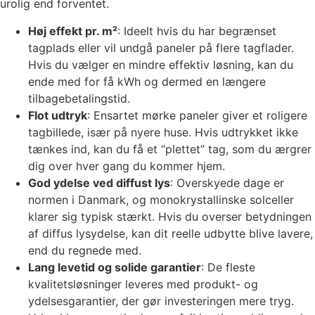
urolig end forventet.
Høj effekt pr. m²
: Ideelt hvis du har begrænset
tagplads eller vil undgå paneler på flere tagflader.
Hvis du vælger en mindre effektiv løsning, kan du
ende med for få kWh og dermed en længere
tilbagebetalingstid.
Flot udtryk
: Ensartet mørke paneler giver et roligere
tagbillede, især på nyere huse. Hvis udtrykket ikke
tænkes ind, kan du få et “plettet” tag, som du ærgrer
dig over hver gang du kommer hjem.
God ydelse ved diffust lys
: Overskyede dage er
normen i Danmark, og monokrystallinske solceller
klarer sig typisk stærkt. Hvis du overser betydningen
af diffus lysydelse, kan dit reelle udbytte blive lavere,
end du regnede med.
Lang levetid og solide garantier
: De fleste
kvalitetsløsninger leveres med produkt- og
ydelsesgarantier, der gør investeringen mere tryg.