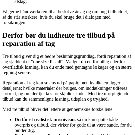
afslag.
Få gerne håndværkeren til at beskrive årsag og omfang i tilbuddet,
så du står stærkere, hvis du skal bruge det i dialogen med
forsikringen.
Derfor bør du indhente tre tilbud på
reparation af tag
Tre tilbud giver dig et bedre beslutningsgrundlag, fordi reparation af
tag sjældent er “one size fits all”. Vælger du en for billig eller for
overfladisk løsning, kan du ende med gentagne lækager og en større
regning senere.
Reparation af tag kan se ens ud på papir, men kvaliteten ligger i
detaljerne: hvilke materialer der bruges, om inddækninger udføres
korrekt, og om der tjekkes for skjulte skader. Med tre uforpligtende
tilbud kan du sammenligne løsning, tidsplan og tryghed.
Med tre tilbud bliver det lettere at gennemskue forskellene:
Du får et realistisk prisniveau
: så du kan spotte både
overpris og tilbud, der virker for gode til at være sande, før du
binder dig.