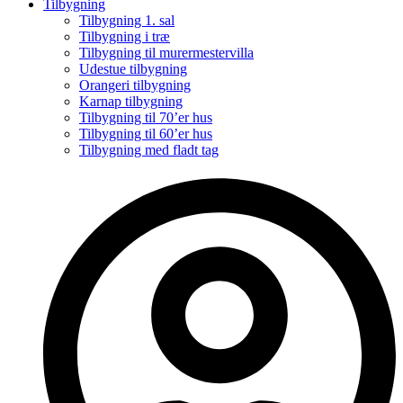
Tilbygning
Tilbygning 1. sal
Tilbygning i træ
Tilbygning til murermestervilla
Udestue tilbygning
Orangeri tilbygning
Karnap tilbygning
Tilbygning til 70’er hus
Tilbygning til 60’er hus
Tilbygning med fladt tag