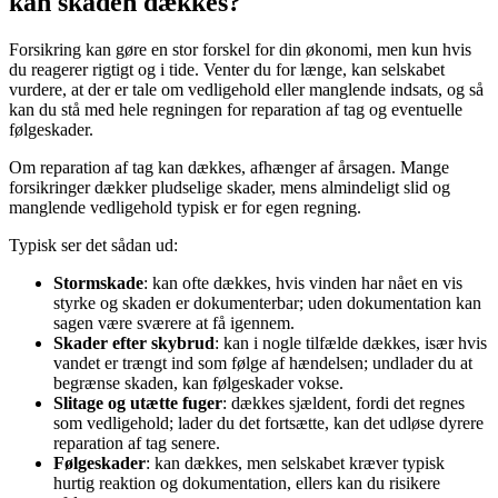
kan skaden dækkes?
Forsikring kan gøre en stor forskel for din økonomi, men kun hvis
du reagerer rigtigt og i tide. Venter du for længe, kan selskabet
vurdere, at der er tale om vedligehold eller manglende indsats, og så
kan du stå med hele regningen for reparation af tag og eventuelle
følgeskader.
Om reparation af tag kan dækkes, afhænger af årsagen. Mange
forsikringer dækker pludselige skader, mens almindeligt slid og
manglende vedligehold typisk er for egen regning.
Typisk ser det sådan ud:
Stormskade
: kan ofte dækkes, hvis vinden har nået en vis
styrke og skaden er dokumenterbar; uden dokumentation kan
sagen være sværere at få igennem.
Skader efter skybrud
: kan i nogle tilfælde dækkes, især hvis
vandet er trængt ind som følge af hændelsen; undlader du at
begrænse skaden, kan følgeskader vokse.
Slitage og utætte fuger
: dækkes sjældent, fordi det regnes
som vedligehold; lader du det fortsætte, kan det udløse dyrere
reparation af tag senere.
Følgeskader
: kan dækkes, men selskabet kræver typisk
hurtig reaktion og dokumentation, ellers kan du risikere