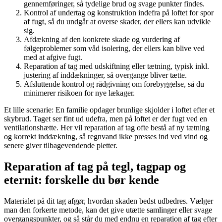
gennemføringer, så tydelige brud og svage punkter findes.
Kontrol af undertag og konstruktion indefra på loftet for spor
af fugt, så du undgår at overse skader, der ellers kan udvikle
sig.
Afdækning af den konkrete skade og vurdering af
følgeproblemer som våd isolering, der ellers kan blive ved
med at afgive fugt.
Reparation af tag med udskiftning eller tætning, typisk inkl.
justering af inddækninger, så overgange bliver tætte.
Afsluttende kontrol og rådgivning om forebyggelse, så du
minimerer risikoen for nye lækager.
Et lille scenarie: En familie opdager brunlige skjolder i loftet efter et
skybrud. Taget ser fint ud udefra, men på loftet er der fugt ved en
ventilationshætte. Her vil reparation af tag ofte bestå af ny tætning
og korrekt inddækning, så regnvand ikke presses ind ved vind og
senere giver tilbagevendende pletter.
Reparation af tag på tegl, tagpap og
eternit: forskelle du bør kende
Materialet på dit tag afgør, hvordan skaden bedst udbedres. Vælger
man den forkerte metode, kan det give utætte samlinger eller svage
overgangspunkter, og så står du med endnu en reparation af tag efter