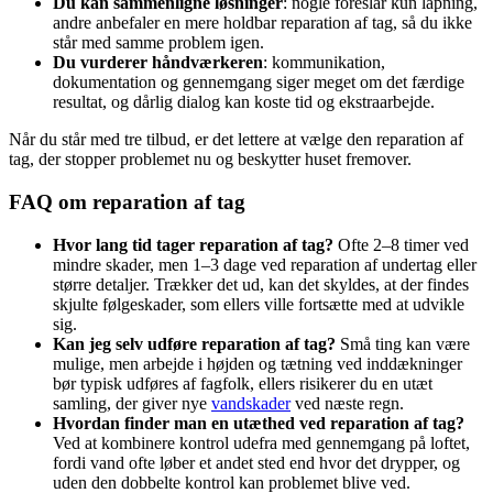
Du kan sammenligne løsninger
: nogle foreslår kun lapning,
andre anbefaler en mere holdbar reparation af tag, så du ikke
står med samme problem igen.
Du vurderer håndværkeren
: kommunikation,
dokumentation og gennemgang siger meget om det færdige
resultat, og dårlig dialog kan koste tid og ekstraarbejde.
Når du står med tre tilbud, er det lettere at vælge den reparation af
tag, der stopper problemet nu og beskytter huset fremover.
FAQ om reparation af tag
Hvor lang tid tager reparation af tag?
Ofte 2–8 timer ved
mindre skader, men 1–3 dage ved reparation af undertag eller
større detaljer. Trækker det ud, kan det skyldes, at der findes
skjulte følgeskader, som ellers ville fortsætte med at udvikle
sig.
Kan jeg selv udføre reparation af tag?
Små ting kan være
mulige, men arbejde i højden og tætning ved inddækninger
bør typisk udføres af fagfolk, ellers risikerer du en utæt
samling, der giver nye
vandskader
ved næste regn.
Hvordan finder man en utæthed ved reparation af tag?
Ved at kombinere kontrol udefra med gennemgang på loftet,
fordi vand ofte løber et andet sted end hvor det drypper, og
uden den dobbelte kontrol kan problemet blive ved.