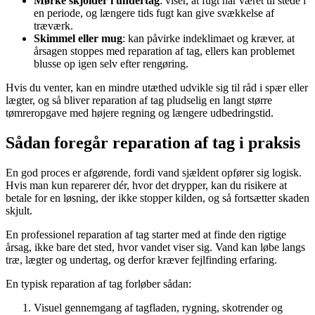
Mørke skjolder i undertag
: viser, at fugt har været til stede i
en periode, og længere tids fugt kan give svækkelse af
træværk.
Skimmel eller mug
: kan påvirke indeklimaet og kræver, at
årsagen stoppes med reparation af tag, ellers kan problemet
blusse op igen selv efter rengøring.
Hvis du venter, kan en mindre utæthed udvikle sig til råd i spær eller
lægter, og så bliver reparation af tag pludselig en langt større
tømreropgave med højere regning og længere udbedringstid.
Sådan foregår reparation af tag i praksis
En god proces er afgørende, fordi vand sjældent opfører sig logisk.
Hvis man kun reparerer dér, hvor det drypper, kan du risikere at
betale for en løsning, der ikke stopper kilden, og så fortsætter skaden
skjult.
En professionel reparation af tag starter med at finde den rigtige
årsag, ikke bare det sted, hvor vandet viser sig. Vand kan løbe langs
træ, lægter og undertag, og derfor kræver fejlfinding erfaring.
En typisk reparation af tag forløber sådan:
Visuel gennemgang af tagfladen, rygning, skotrender og