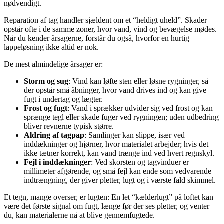
nødvendigt.
Reparation af tag handler sjældent om et “heldigt uheld”. Skader
opstår ofte i de samme zoner, hvor vand, vind og bevægelse mødes.
Når du kender årsagerne, forstår du også, hvorfor en hurtig
lappeløsning ikke altid er nok.
De mest almindelige årsager er:
Storm og sug
: Vind kan løfte sten eller løsne rygninger, så
der opstår små åbninger, hvor vand drives ind og kan give
fugt i undertag og lægter.
Frost og fugt
: Vand i sprækker udvider sig ved frost og kan
sprænge tegl eller skade fuger ved rygningen; uden udbedring
bliver revnerne typisk større.
Aldring af tagpap
: Samlinger kan slippe, især ved
inddækninger og hjørner, hvor materialet arbejder; hvis det
ikke tætner korrekt, kan vand trænge ind ved hvert regnskyl.
Fejl i inddækninger
: Ved skorsten og tagvinduer er
millimeter afgørende, og små fejl kan ende som vedvarende
indtrængning, der giver pletter, lugt og i værste fald skimmel.
Et tegn, mange overser, er lugten: En let “kælderlugt” på loftet kan
være det første signal om fugt, længe før der ses pletter, og venter
du, kan materialerne nå at blive gennemfugtede.