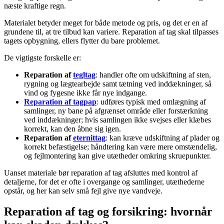
næste kraftige regn.
Materialet betyder meget for både metode og pris, og det er en af
grundene til, at tre tilbud kan variere. Reparation af tag skal tilpasses
tagets opbygning, ellers flytter du bare problemet.
De vigtigste forskelle er:
Reparation af
tegltag
: handler ofte om udskiftning af sten,
rygning og lægtearbejde samt tætning ved inddækninger, så
vind og fygesne ikke får nye indgange.
Reparation af tagpap
: udføres typisk med omlægning af
samlinger, ny bane på afgrænset område eller forstærkning
ved inddækninger; hvis samlingen ikke svejses eller klæbes
korrekt, kan den åbne sig igen.
Reparation af
eternittag
: kan kræve udskiftning af plader og
korrekt befæstigelse; håndtering kan være mere omstændelig,
og fejlmontering kan give utætheder omkring skruepunkter.
Uanset materiale bør reparation af tag afsluttes med kontrol af
detaljerne, for det er ofte i overgange og samlinger, utæthederne
opstår, og her kan selv små fejl give nye vandveje.
Reparation af tag og forsikring: hvornår