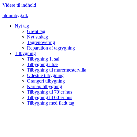
Videre til indhold
uldumbyg.dk
Nyt tag
Grønt tag
Nyt stråtag
Tagrenovering
Reparation af tagrygning
Tilbygning
Tilbygning 1. sal
Tilbygning i træ
Tilbygning til murermestervilla
Udestue tilbygning
Orangeri tilbygning
Karnap tilbygning
Tilbygning til 70’er hus
Tilbygning til 60’er hus
Tilbygning med fladt tag