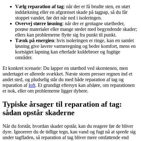
Vælg reparation af tag
: når der er få brudte sten, en utæt
inddækning eller en afgrænset skade på tagpap, så du får
stoppet vandet, før det når ned i isoleringen.
Overvej større løsning
: når der er gentagne utætheder,
porøse materialer eller mange steder med begyndende skader;
ellers kan problemerne flytte sig fra punkt til punkt.
Tænk på energien
: hvis isoleringen er ringe, kan en samlet
løsning give lavere varmeregning og bedre komfort, mens en
kortsigtet lapning kan efterlade kuldebroer og fugtige
områder.
Et konkret scenarie: Du lapper en utæthed ved skorstenen, men
undertaget er allerede svækket. Næste storm presser regnen ind et
andet sted, og pludselig står du med både reparation af tag og
reparation af
loft
. Et grundigt eftersyn kan afsløre, om reparationen
er nok, eller om problemerne ligger dybere.
Typiske årsager til reparation af tag:
sådan opstår skaderne
Når du forstår, hvordan skader opstår, kan du reagere før de bliver
dyre. Ignorerer du de tidlige tegn, kan vand og fugt nå at sprede sig
under tagfladen, så reparation af tag bliver mere omfattende end