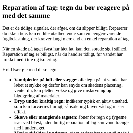
Reparation af tag: tegn du bør reagere på
med det samme
Det er de tidlige signaler, der afgør, om du slipper billigt. Reparerer
du ikke i tide, kan en lille utæthed ende som en længerevarende
fugtbelastning, der kræver langt mere end en enkel reparation af tag.
Når en skade på taget først har fået fat, kan den sprede sig i stilhed.
Reparation af tag er billigst, når du handler tidligt, før vandet har
trukket ned i træ og isolering.
Hold især øje med disse tegn:
Vandpletter på loft eller vægge
: ofte tegn på, at vandet har
løbet et stykke og derfor kan snyde om skadens placering;
venter du, kan pletten vokse og give misfarvning og
blødgøring af materialer.
Dryp under kraftig regn
: indikerer typisk en aktiv utæthed,
som kan forværres hurtigt, så isolering bliver våd og mister
effekt.
Skæve eller manglende tagsten
: åbner for regn og fygesne,
især ved blæst; uden hurtig reparation af tag kan vand trænge
ned i undertaget.