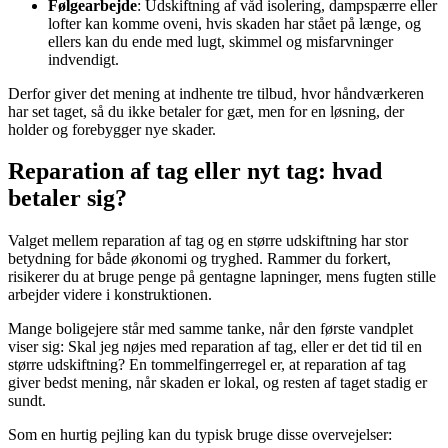
Følgearbejde
: Udskiftning af våd isolering, dampspærre eller
lofter kan komme oveni, hvis skaden har stået på længe, og
ellers kan du ende med lugt, skimmel og misfarvninger
indvendigt.
Derfor giver det mening at indhente tre tilbud, hvor håndværkeren
har set taget, så du ikke betaler for gæt, men for en løsning, der
holder og forebygger nye skader.
Reparation af tag eller nyt tag: hvad
betaler sig?
Valget mellem reparation af tag og en større udskiftning har stor
betydning for både økonomi og tryghed. Rammer du forkert,
risikerer du at bruge penge på gentagne lapninger, mens fugten stille
arbejder videre i konstruktionen.
Mange boligejere står med samme tanke, når den første vandplet
viser sig: Skal jeg nøjes med reparation af tag, eller er det tid til en
større udskiftning? En tommelfingerregel er, at reparation af tag
giver bedst mening, når skaden er lokal, og resten af taget stadig er
sundt.
Som en hurtig pejling kan du typisk bruge disse overvejelser: