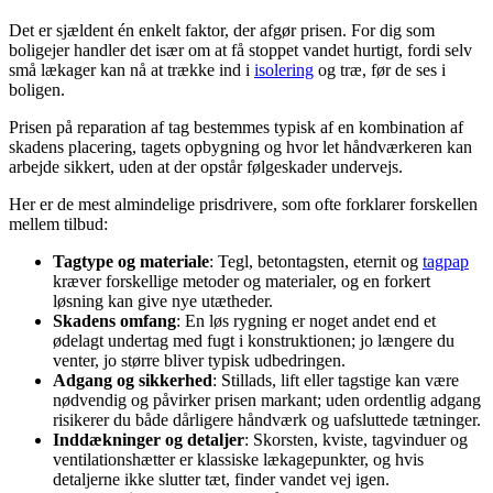
Det er sjældent én enkelt faktor, der afgør prisen. For dig som
boligejer handler det især om at få stoppet vandet hurtigt, fordi selv
små lækager kan nå at trække ind i
isolering
og træ, før de ses i
boligen.
Prisen på reparation af tag bestemmes typisk af en kombination af
skadens placering, tagets opbygning og hvor let håndværkeren kan
arbejde sikkert, uden at der opstår følgeskader undervejs.
Her er de mest almindelige prisdrivere, som ofte forklarer forskellen
mellem tilbud:
Tagtype og materiale
: Tegl, betontagsten, eternit og
tagpap
kræver forskellige metoder og materialer, og en forkert
løsning kan give nye utætheder.
Skadens omfang
: En løs rygning er noget andet end et
ødelagt undertag med fugt i konstruktionen; jo længere du
venter, jo større bliver typisk udbedringen.
Adgang og sikkerhed
: Stillads, lift eller tagstige kan være
nødvendig og påvirker prisen markant; uden ordentlig adgang
risikerer du både dårligere håndværk og uafsluttede tætninger.
Inddækninger og detaljer
: Skorsten, kviste, tagvinduer og
ventilationshætter er klassiske lækagepunkter, og hvis
detaljerne ikke slutter tæt, finder vandet vej igen.