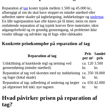
Reparation af
tag
koster typisk mellem 1.500 og 45.000 kr.,
afhængigt af om du skal have stoppet en mindre utæthed eller
udbedret større skader på tagbelægning, inddækninger og
undertag
.
En lille tagreparation kan ofte klares på få timer, mens en mere
omfattende reparation af tag typisk kræver flere materialer, sikre
adgangsforhold og en grundig gennemgang, så problemet ikke
vender tilbage og udvikler sig til fugt- eller rådskader.
Konkrete priseksempler på reparation af tag
Pris
Samlet
Reparation af tag
per m²
pris
Udskiftning af knækkede tegl og tætning ved
ca. 120
3.500
gennemføring (mindre utæthed)
kr.
kr.
Reparation af tag ved skorsten med ny inddækning
ca. 350
18.000
og fuger (lokal skade)
kr.
kr.
Reparation af tag: udbedring af undertag og lægter
ca. 650
42.000
på afgrænset felt inkl. nye tagsten
kr.
kr.
Hvad påvirker prisen på reparation af
tag?