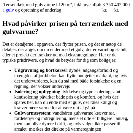
Terrændæk med gulvvarme i 120 m², inkl. nye afløb
3.350
402.000
i
gulv
og opretning af underlag
kr.
kr.
Hvad påvirker prisen på terrændæk med
gulvvarme?
Det er detaljerne i opgaven, der flytter prisen, og det er netop de
detaljer, der afgør, om du ender med et gulv, der er varmt og stabilt,
eller et projekt der trækker ud med ekstraregninger. Her er de
typiske prisdrivere, og hvad de betyder for dig som boligejer:
Udgravning og bortkørsel
: dybde, adgangsforhold og
mængden af jord/beton kan flytte budgettet markant, og hvis
det undervurderes, kan du stå med både forsinkelse og en
regning, der vokser undervejs
Isolering og opbygning
: tykkelse og type isolering samt
kantisolering påvirker både pris og komfort, og hvis der
spares her, kan du ende med et gulv, der føles køligt og
kræver mere varme for at være rart at gå på
Gulvvarmesystem
: vandbåren gulvvarme kræver rør,
fordelerrør og indregulering, mens el ofte er billigere i anlæg,
men kan blive dyrere i drift, og hvis valget ikke passer til
arealet, mærkes det direkte på varmeregningen