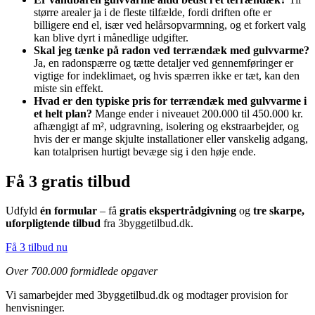
større arealer ja i de fleste tilfælde, fordi driften ofte er
billigere end el, især ved helårsopvarmning, og et forkert valg
kan blive dyrt i månedlige udgifter.
Skal jeg tænke på radon ved terrændæk med gulvvarme?
Ja, en radonspærre og tætte detaljer ved gennemføringer er
vigtige for indeklimaet, og hvis spærren ikke er tæt, kan den
miste sin effekt.
Hvad er den typiske pris for terrændæk med gulvvarme i
et helt plan?
Mange ender i niveauet 200.000 til 450.000 kr.
afhængigt af m², udgravning, isolering og ekstraarbejder, og
hvis der er mange skjulte installationer eller vanskelig adgang,
kan totalprisen hurtigt bevæge sig i den høje ende.
Få 3 gratis tilbud
Udfyld
én formular
– få
gratis ekspertrådgivning
og
tre skarpe,
uforpligtende tilbud
fra 3byggetilbud.dk.
Få 3 tilbud nu
Over 700.000 formidlede opgaver
Vi samarbejder med 3byggetilbud.dk og modtager provision for
henvisninger.