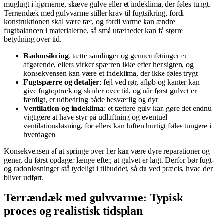
muglugt i hjørnerne, skæve gulve eller et indeklima, der føles tungt.
Terrændæk med gulvvarme stiller krav til fugtsikring, fordi
konstruktionen skal være tæt, og fordi varme kan ændre
fugtbalancen i materialerne, så små utætheder kan få større
betydning over tid.
Radonsikring
: tætte samlinger og gennemføringer er
afgørende, ellers virker spærren ikke efter hensigten, og
konsekvensen kan være et indeklima, der ikke føles trygt
Fugtspærre og detaljer
: fejl ved rør, afløb og kanter kan
give fugtoptræk og skader over tid, og når først gulvet er
færdigt, er udbedring både besværlig og dyr
Ventilation og indeklima
: et tættere gulv kan gøre det endnu
vigtigere at have styr på udluftning og eventuel
ventilationsløsning, for ellers kan luften hurtigt føles tungere i
hverdagen
Konsekvensen af at springe over her kan være dyre reparationer og
gener, du først opdager længe efter, at gulvet er lagt. Derfor bør fugt-
og radonløsninger stå tydeligt i tilbuddet, så du ved præcis, hvad der
bliver udført.
Terrændæk med gulvvarme: Typisk
proces og realistisk tidsplan