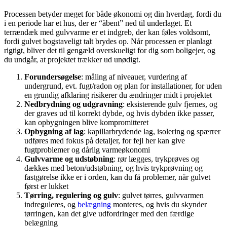
Processen betyder meget for både økonomi og din hverdag, fordi du
i en periode har et hus, der er “åbent” ned til underlaget. Et
terrændæk med gulvvarme er et indgreb, der kan føles voldsomt,
fordi gulvet bogstaveligt talt brydes op. Når processen er planlagt
rigtigt, bliver det til gengæld overskueligt for dig som boligejer, og
du undgår, at projektet trækker ud unødigt.
Forundersøgelse
: måling af niveauer, vurdering af
undergrund, evt. fugt/radon og plan for installationer, for uden
en grundig afklaring risikerer du ændringer midt i projektet
Nedbrydning og udgravning
: eksisterende gulv fjernes, og
der graves ud til korrekt dybde, og hvis dybden ikke passer,
kan opbygningen blive kompromitteret
Opbygning af lag
: kapillarbrydende lag, isolering og spærrer
udføres med fokus på detaljer, for fejl her kan give
fugtproblemer og dårlig varmeøkonomi
Gulvvarme og udstøbning
: rør lægges, trykprøves og
dækkes med beton/udstøbning, og hvis trykprøvning og
fastgørelse ikke er i orden, kan du få problemer, når gulvet
først er lukket
Tørring, regulering og gulv
: gulvet tørres, gulvvarmen
indreguleres, og
belægning
monteres, og hvis du skynder
tørringen, kan det give udfordringer med den færdige
belægning