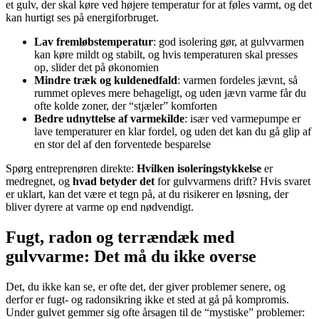
et gulv, der skal køre ved højere temperatur for at føles varmt, og det
kan hurtigt ses på energiforbruget.
Lav fremløbstemperatur
: god isolering gør, at gulvvarmen
kan køre mildt og stabilt, og hvis temperaturen skal presses
op, slider det på økonomien
Mindre træk og kuldenedfald
: varmen fordeles jævnt, så
rummet opleves mere behageligt, og uden jævn varme får du
ofte kolde zoner, der “stjæler” komforten
Bedre udnyttelse af varmekilde
: især ved varmepumpe er
lave temperaturer en klar fordel, og uden det kan du gå glip af
en stor del af den forventede besparelse
Spørg entreprenøren direkte:
Hvilken isoleringstykkelse
er
medregnet, og
hvad betyder det
for gulvvarmens drift? Hvis svaret
er uklart, kan det være et tegn på, at du risikerer en løsning, der
bliver dyrere at varme op end nødvendigt.
Fugt, radon og terrændæk med
gulvvarme: Det må du ikke overse
Det, du ikke kan se, er ofte det, der giver problemer senere, og
derfor er fugt- og radonsikring ikke et sted at gå på kompromis.
Under gulvet gemmer sig ofte årsagen til de “mystiske” problemer: