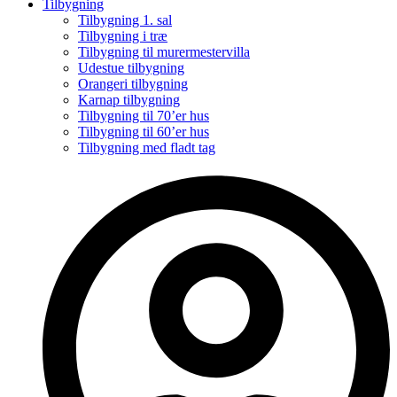
Tilbygning
Tilbygning 1. sal
Tilbygning i træ
Tilbygning til murermestervilla
Udestue tilbygning
Orangeri tilbygning
Karnap tilbygning
Tilbygning til 70’er hus
Tilbygning til 60’er hus
Tilbygning med fladt tag