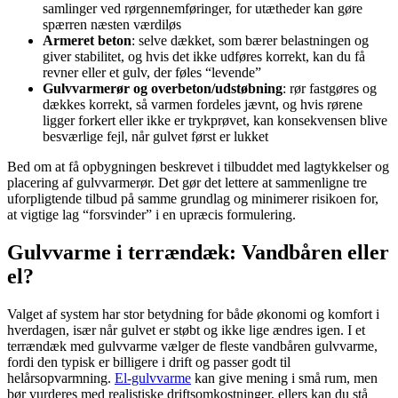
samlinger ved rørgennemføringer, for utætheder kan gøre
spærren næsten værdiløs
Armeret beton
: selve dækket, som bærer belastningen og
giver stabilitet, og hvis det ikke udføres korrekt, kan du få
revner eller et gulv, der føles “levende”
Gulvvarmerør og overbeton/udstøbning
: rør fastgøres og
dækkes korrekt, så varmen fordeles jævnt, og hvis rørene
ligger forkert eller ikke er trykprøvet, kan konsekvensen blive
besværlige fejl, når gulvet først er lukket
Bed om at få opbygningen beskrevet i tilbuddet med lagtykkelser og
placering af gulvvarmerør. Det gør det lettere at sammenligne tre
uforpligtende tilbud på samme grundlag og minimerer risikoen for,
at vigtige lag “forsvinder” i en upræcis formulering.
Gulvvarme i terrændæk: Vandbåren eller
el?
Valget af system har stor betydning for både økonomi og komfort i
hverdagen, især når gulvet er støbt og ikke lige ændres igen. I et
terrændæk med gulvvarme vælger de fleste vandbåren gulvvarme,
fordi den typisk er billigere i drift og passer godt til
helårsopvarmning.
El-gulvvarme
kan give mening i små rum, men
bør vurderes med realistiske driftsomkostninger, ellers kan du stå