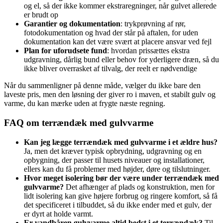
og el, så der ikke kommer ekstraregninger, når gulvet allerede
er brudt op
Garantier og dokumentation
: trykprøvning af rør,
fotodokumentation og hvad der står på aftalen, for uden
dokumentation kan det være svært at placere ansvar ved fejl
Plan for uforudsete fund
: hvordan prissættes ekstra
udgravning, dårlig bund eller behov for yderligere dræn, så du
ikke bliver overrasket af tilvalg, der reelt er nødvendige
Når du sammenligner på denne måde, vælger du ikke bare den
laveste pris, men den løsning der giver ro i maven, et stabilt gulv og
varme, du kan mærke uden at frygte næste regning.
FAQ om terrændæk med gulvvarme
Kan jeg lægge terrændæk med gulvvarme i et ældre hus?
Ja, men det kræver typisk opbrydning, udgravning og en
opbygning, der passer til husets niveauer og installationer,
ellers kan du få problemer med højder, døre og tilslutninger.
Hvor meget isolering bør der være under terrændæk med
gulvvarme?
Det afhænger af plads og konstruktion, men for
lidt isolering kan give højere forbrug og ringere komfort, så få
det specificeret i tilbuddet, så du ikke ender med et gulv, der
er dyrt at holde varmt.
Er vandbåren gulvvarme altid bedst i et terrændæk?
Til