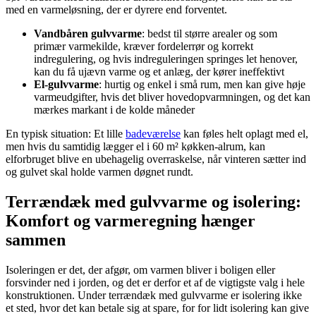
med en varmeløsning, der er dyrere end forventet.
Vandbåren gulvvarme
: bedst til større arealer og som
primær varmekilde, kræver fordelerrør og korrekt
indregulering, og hvis indreguleringen springes let henover,
kan du få ujævn varme og et anlæg, der kører ineffektivt
El-gulvvarme
: hurtig og enkel i små rum, men kan give høje
varmeudgifter, hvis det bliver hovedopvarmningen, og det kan
mærkes markant i de kolde måneder
En typisk situation: Et lille
badeværelse
kan føles helt oplagt med el,
men hvis du samtidig lægger el i 60 m² køkken-alrum, kan
elforbruget blive en ubehagelig overraskelse, når vinteren sætter ind
og gulvet skal holde varmen døgnet rundt.
Terrændæk med gulvvarme og isolering:
Komfort og varmeregning hænger
sammen
Isoleringen er det, der afgør, om varmen bliver i boligen eller
forsvinder ned i jorden, og det er derfor et af de vigtigste valg i hele
konstruktionen. Under terrændæk med gulvvarme er isolering ikke
et sted, hvor det kan betale sig at spare, for for lidt isolering kan give