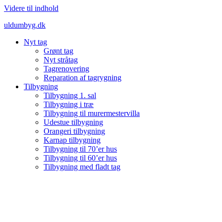
Videre til indhold
uldumbyg.dk
Nyt tag
Grønt tag
Nyt stråtag
Tagrenovering
Reparation af tagrygning
Tilbygning
Tilbygning 1. sal
Tilbygning i træ
Tilbygning til murermestervilla
Udestue tilbygning
Orangeri tilbygning
Karnap tilbygning
Tilbygning til 70’er hus
Tilbygning til 60’er hus
Tilbygning med fladt tag