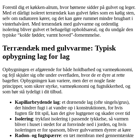
Forestil dig et køkken-alrum, hvor børnene sidder på gulvet og leger.
Med et dårligt isoleret terrændæk kan gulvet føles som en kølig sten,
selv om radiatoren kører, og det kan gøre rummet mindre brugbart i
vinterhalvåret. Med terrændæk med gulvvarme og ordentlig
isolering bliver gulvet et behageligt opholdsareal, og du undgår den
typiske “kolde fødder, varmt hoved”-fornemmelse.
Terrændæk med gulvvarme: Typisk
opbygning lag for lag
Opbygningen er afgørende for både holdbarhed og varmeøkonomi,
og fejl skjuler sig ofte under overfladen, hvor de er dyre at rette
bagefter. Opbygningen kan variere, men der er nogle faste
principper, som sikrer styrke, varmeøkonomi og fugtsikkerhed, og
som bør stå tydeligt i dit tilbud.
Kapillarbrydende lag
: et drænende lag (ofte singels/grus),
der hindrer fugt i at vandre op i konstruktionen, for hvis
fugten får frit spil, kan det give lugtgener og skader over tid
Isolering
: trykfast isolering i passende tykkelse, så varmen
bliver i huset i stedet for at forsvinde ned i jorden, og hvis
isoleringen er for sparsom, bliver gulvvarmen dyrere at køre
Radon- og fugtspærre
: en tæt membran med gennemtænkte