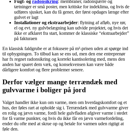
Fugt- og
radonsikring
: membraner, radonspærre og
tætninger er små poster, men kritiske for indeklima, og hvis de
udføres sjusket, kan du få gener, der først opdages længe efter
gulvet er lagt
Installationer og ekstraarbejder
: flytning af afløb, nye rør,
el og evt. ny gulvbelægning kan udvide projektet, og hvis det
ikke er afklaret fra start, kommer de klassiske “ekstraarbejder”
på fakturaen
En klassisk faldgrube er at fokusere på m²-prisen uden at spørge ind
til opbygningen. To tilbud kan se ens ud, men den ene entreprenør
har fx regnet radonsikring og korrekt kantisolering med, mens den
anden har sparet dem væk, og konsekvensen kan være både
dårligere komfort og flere problemer senere.
Derfor vælger mange terrændæk med
gulvvarme i boliger på jord
Valget handler ikke kun om varme, men om hverdagskomfort og et
hus, der føles rart at opholde sig i. Terrændæk med gulvvarme giver
en rolig og jævn varme, fordi hele gulvfladen afgiver varme i stedet
for få varme punkter, og hvis du ikke får en jævn varmefordeling,
ender du ofte med at skrue op og betale for varmen uden rigtigt at
føle den.