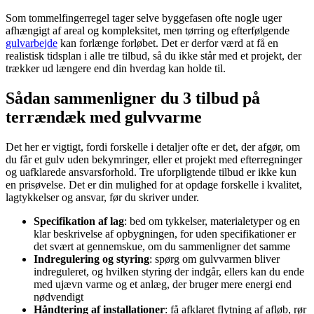
Som tommelfingerregel tager selve byggefasen ofte nogle uger
afhængigt af areal og kompleksitet, men tørring og efterfølgende
gulvarbejde
kan forlænge forløbet. Det er derfor værd at få en
realistisk tidsplan i alle tre tilbud, så du ikke står med et projekt, der
trækker ud længere end din hverdag kan holde til.
Sådan sammenligner du 3 tilbud på
terrændæk med gulvvarme
Det her er vigtigt, fordi forskelle i detaljer ofte er det, der afgør, om
du får et gulv uden bekymringer, eller et projekt med efterregninger
og uafklarede ansvarsforhold. Tre uforpligtende tilbud er ikke kun
en prisøvelse. Det er din mulighed for at opdage forskelle i kvalitet,
lagtykkelser og ansvar, før du skriver under.
Specifikation af lag
: bed om tykkelser, materialetyper og en
klar beskrivelse af opbygningen, for uden specifikationer er
det svært at gennemskue, om du sammenligner det samme
Indregulering og styring
: spørg om gulvvarmen bliver
indreguleret, og hvilken styring der indgår, ellers kan du ende
med ujævn varme og et anlæg, der bruger mere energi end
nødvendigt
Håndtering af installationer
: få afklaret flytning af afløb, rør