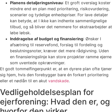
Planens detaljeringsniveau
: Et groft overslag koster
mindre end en plan med prioritering, risikovurdering,
scenarier og tydelige enhedspriser. For lave detaljer
kan betyde, at I ikke kan indhente sammenlignelige
tilbud, og så bliver det nemmere for ekstraarbejder at
løbe løbsk.
Inddragelse af budget og finansiering
: Ønsker I
afsætning til reservefond, forslag til fordeling og
beslutningsnoter, kræver det mere rådgivning. Uden
en finansieringslinje kan store projekter ramme ejerne
som uventede opkrævninger.
Et godt tommelfingerpunkt er, at en dyrere plan ofte tjener
sig hjem, hvis den forebygger bare én forkert prioritering
eller et nødlån til en akut
vandskade
.
Vedligeholdelsesplan for
ejerforening: Hvad den er, og
hvorfor den virker