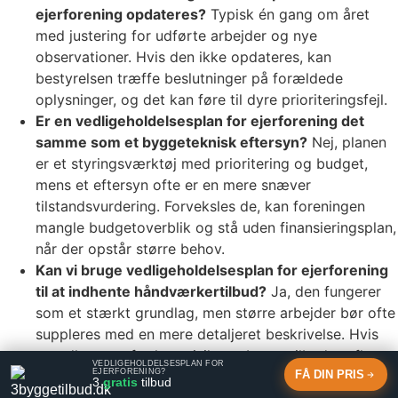
ejerforening opdateres?
Typisk én gang om året
med justering for udførte arbejder og nye
observationer. Hvis den ikke opdateres, kan
bestyrelsen træffe beslutninger på forældede
oplysninger, og det kan føre til dyre prioriteringsfejl.
Er en vedligeholdelsesplan for ejerforening det
samme som et byggeteknisk eftersyn?
Nej, planen
er et styringsværktøj med prioritering og budget,
mens et eftersyn ofte er en mere snæver
tilstandsvurdering. Forveksles de, kan foreningen
mangle budgetoverblik og stå uden finansieringsplan,
når der opstår større behov.
Kan vi bruge vedligeholdelsesplan for ejerforening
til at indhente håndværkertilbud?
Ja, den fungerer
som et stærkt grundlag, men større arbejder bør ofte
suppleres med en mere detaljeret beskrivelse. Hvis
grundlaget er for løst, risikerer I uens tilbud og flere
VEDLIGEHOLDELSESPLAN FOR
EJERFORENING?
FÅ DIN PRIS
ekstraregninger undervejs.
3
gratis
tilbud