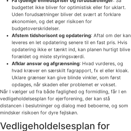
Få tydelige enhedspriser og forudsætninger
: Så
budgettet ikke bliver for optimistisk eller for uklart.
Uden forudsætninger bliver det svært at forklare
økonomien, og det øger risikoen for
budgetoverskridelser.
Afstem tidshorisont og opdatering
: Aftal om der kan
leveres en let opdatering senere til en fast pris. Hvis
opdatering ikke er tænkt ind, kan planen hurtigt blive
forældet og miste styringsværdi.
Afklar ansvar og afgrænsning
: Hvad vurderes, og
hvad kræver en særskilt fagrapport, fx el eller kloak.
Uklare grænser kan give blinde vinkler, som først
opdages, når skaden eller problemet er vokset.
Når I vælger ud fra både faglighed og formidling, får I en
vedligeholdelsesplan for ejerforening, der kan stå
distancen i beslutninger og dialog med beboerne, og som
mindsker risikoen for dyre fejlskøn.
Vedligeholdelsesplan for