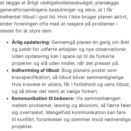
at lægge et årligt vedligeholdelsesbudget, planlægge
generalforsamlingens beslutninger og sikre, at I får
indhentet tilbud i god tid. Hvis I ikke bruger planen aktivt,
ender foreningen ofte med at reagere på problemer i
stedet for at styre dem.
Årlig opdatering
: Gennemgå planen én gang om året
og justér for udførte arbejder og nye observationer.
Uden opdatering kan I spare op til de forkerte
projekter og stå uden midler, når det presser på.
Indhentning af tilbud
: Brug planens poster som
kravspecifikation, så tilbud bliver sammenlignelige.
Hvis kravene er uklare, får I forbehold og uens tilbud,
og så bliver det nemt at vælge forkert.
Kommunikation til beboere
: Vis sammenhængen
mellem problemer, løsning og økonomi, så færre føler
sig overrasket. Mangelfuld kommunikation kan føre
til konflikt, forsinkelser og stemmer imod nødvendige
projekter.