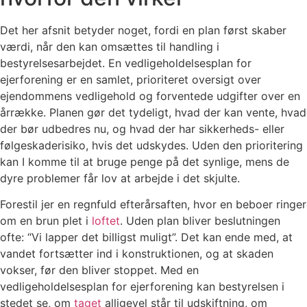
Det her afsnit betyder noget, fordi en plan først skaber
værdi, når den kan omsættes til handling i
bestyrelsesarbejdet. En vedligeholdelsesplan for
ejerforening er en samlet, prioriteret oversigt over
ejendommens vedligehold og forventede udgifter over en
årrække. Planen gør det tydeligt, hvad der kan vente, hvad
der bør udbedres nu, og hvad der har sikkerheds- eller
følgeskaderisiko, hvis det udskydes. Uden den prioritering
kan I komme til at bruge penge på det synlige, mens de
dyre problemer får lov at arbejde i det skjulte.
Forestil jer en regnfuld efterårsaften, hvor en beboer ringer
om en brun plet i
loftet
. Uden plan bliver beslutningen
ofte: “Vi lapper det billigst muligt”. Det kan ende med, at
vandet fortsætter ind i konstruktionen, og at skaden
vokser, før den bliver stoppet. Med en
vedligeholdelsesplan for ejerforening kan bestyrelsen i
stedet se, om
taget
alligevel står til udskiftning, om