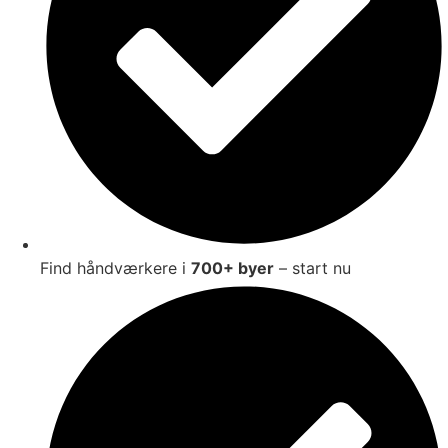
Find håndværkere i
700+ byer
– start nu