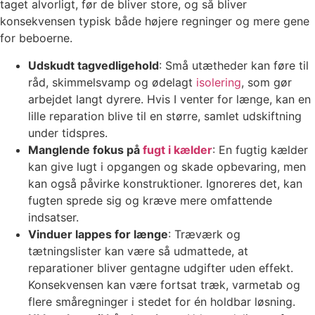
taget alvorligt, før de bliver store, og så bliver
konsekvensen typisk både højere regninger og mere gene
for beboerne.
Udskudt tagvedligehold
: Små utætheder kan føre til
råd, skimmelsvamp og ødelagt
isolering
, som gør
arbejdet langt dyrere. Hvis I venter for længe, kan en
lille reparation blive til en større, samlet udskiftning
under tidspres.
Manglende fokus på
fugt i kælder
: En fugtig kælder
kan give lugt i opgangen og skade opbevaring, men
kan også påvirke konstruktioner. Ignoreres det, kan
fugten sprede sig og kræve mere omfattende
indsatser.
Vinduer lappes for længe
: Træværk og
tætningslister kan være så udmattede, at
reparationer bliver gentagne udgifter uden effekt.
Konsekvensen kan være fortsat træk, varmetab og
flere småregninger i stedet for én holdbar løsning.