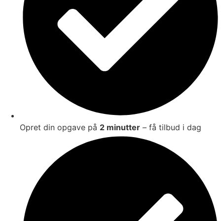
Opret din opgave på
2 minutter
– få tilbud i dag