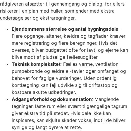
rådgiveren afsætter til gennemgang og dialog, for ellers
risikerer I en plan med huller, som ender med ekstra
undersøgelser og ekstraregninger.
Ejendommens størrelse og antal bygningsdele
:
Flere opgange, altaner, kældre og tagflader kræver
mere registrering og flere beregninger. Hvis det
overses, bliver budgettet ofte for lavt, og ejerne kan
blive mødt af pludselige fællesudgifter.
Teknisk kompleksitet
: Fælles varme, ventilation,
pumpebrønde og ældre el-tavler øger omfanget og
behovet for faglige vurderinger. Uden ordentlig
kortlægning kan fejl udvikle sig til driftsstop og
kostbare akutte udbedringer.
Adgangsforhold og dokumentation
: Manglende
tegninger, låste rum eller svært tilgængelige tagrum
giver ekstra tid på stedet. Hvis dele ikke kan
inspiceres, kan skjulte skader vokse, indtil de bliver
synlige og langt dyrere at rette.