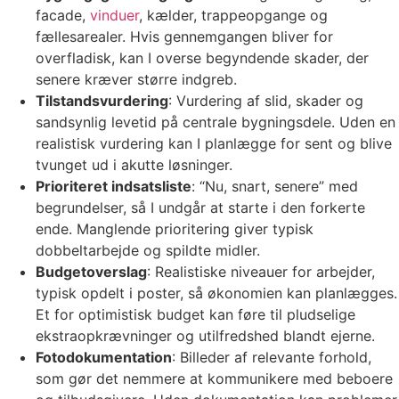
facade,
vinduer
, kælder, trappeopgange og
fællesarealer. Hvis gennemgangen bliver for
overfladisk, kan I overse begyndende skader, der
senere kræver større indgreb.
Tilstandsvurdering
: Vurdering af slid, skader og
sandsynlig levetid på centrale bygningsdele. Uden en
realistisk vurdering kan I planlægge for sent og blive
tvunget ud i akutte løsninger.
Prioriteret indsatsliste
: “Nu, snart, senere” med
begrundelser, så I undgår at starte i den forkerte
ende. Manglende prioritering giver typisk
dobbeltarbejde og spildte midler.
Budgetoverslag
: Realistiske niveauer for arbejder,
typisk opdelt i poster, så økonomien kan planlægges.
Et for optimistisk budget kan føre til pludselige
ekstraopkrævninger og utilfredshed blandt ejerne.
Fotodokumentation
: Billeder af relevante forhold,
som gør det nemmere at kommunikere med beboere