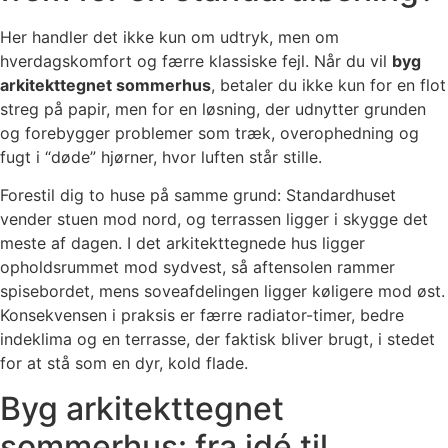
Her handler det ikke kun om udtryk, men om
hverdagskomfort og færre klassiske fejl. Når du vil
byg
arkitekttegnet sommerhus
, betaler du ikke kun for en flot
streg på papir, men for en løsning, der udnytter grunden
og forebygger problemer som træk, overophedning og
fugt i “døde” hjørner, hvor luften står stille.
Forestil dig to huse på samme grund: Standardhuset
vender stuen mod nord, og terrassen ligger i skygge det
meste af dagen. I det arkitekttegnede hus ligger
opholdsrummet mod sydvest, så aftensolen rammer
spisebordet, mens soveafdelingen ligger køligere mod øst.
Konsekvensen i praksis er færre radiator-timer, bedre
indeklima og en terrasse, der faktisk bliver brugt, i stedet
for at stå som en dyr, kold flade.
Byg arkitekttegnet
sommerhus: fra idé til