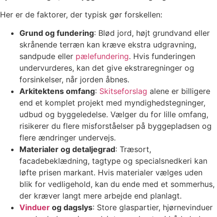
Her er de faktorer, der typisk gør forskellen:
Grund og fundering
: Blød jord, højt grundvand eller
skrånende terræn kan kræve ekstra udgravning,
sandpude eller
pælefundering
. Hvis funderingen
undervurderes, kan det give ekstraregninger og
forsinkelser, når jorden åbnes.
Arkitektens omfang
:
Skitseforslag
alene er billigere
end et komplet projekt med myndighedstegninger,
udbud og byggeledelse. Vælger du for lille omfang,
risikerer du flere misforståelser på byggepladsen og
flere ændringer undervejs.
Materialer og detaljegrad
: Træsort,
facadebeklædning, tagtype og specialsnedkeri kan
løfte prisen markant. Hvis materialer vælges uden
blik for vedligehold, kan du ende med et sommerhus,
der kræver langt mere arbejde end planlagt.
Vinduer
og dagslys
: Store glaspartier, hjørnevinduer