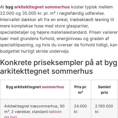
At
byg
arkitekttegnet sommerhus
koster typisk mellem
22.000 og 35.000 kr. pr. m² i nøglefærdig udførelse.
Intervallet dækker alt fra en enkel, træbeklædt løsning til
mere komplekse huse med store glaspartier,
specialdetaljer og højere materialestandard. Prisen varierer
især med grundens forhold, energiniveau og graden af
specialtilpasning, og hvis du overser de forhold tidligt, kan
budgettet hurtigt skride undervejs.
Konkrete priseksempler på at byg
arkitekttegnet sommerhus
Byg arkitekttegnet
sommerhus
Pris pr.
Samlet
m²
pris
Arkitekttegnet træsommerhus, 90
24.000
2.160.000
m², 2 værelser, standard
køkken
kr.
kr.
og
bad