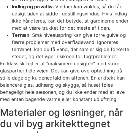
Indkig og privatliv
: Vinduer kan vinkles, så du får
udsigt uden at sidde i udstillingsvindue. Hvis indkig
ikke håndteres, kan det betyde, at gardinerne ender
med at være trukket for det meste af tiden.
Terræn
: Små niveauspring kan give tørre gulve og
færre problemer med overfladevand. Ignoreres
terrænet, kan du få vand, der samler sig de forkerte
steder, og det øger risikoen for fugtproblemer.
En klassisk fejl er at “maksimere udsigten” med store
glaspartier hele vejen. Det kan give overophedning på
stille dage og kuldenedfald om aftenen. En arkitekt kan
balancere glas, udhæng og skygge, så huset føles
behageligt hele sæsonen, og du ikke ender med at leve
med enten bagende varme eller konstant udluftning.
Materialer og løsninger, når
du vil byg arkitekttegnet