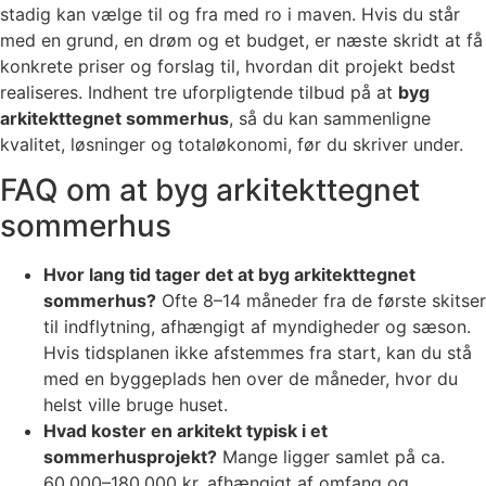
stadig kan vælge til og fra med ro i maven. Hvis du står
med en grund, en drøm og et budget, er næste skridt at få
konkrete priser og forslag til, hvordan dit projekt bedst
realiseres. Indhent tre uforpligtende tilbud på at
byg
arkitekttegnet sommerhus
, så du kan sammenligne
kvalitet, løsninger og totaløkonomi, før du skriver under.
FAQ om at byg arkitekttegnet
sommerhus
Hvor lang tid tager det at byg arkitekttegnet
sommerhus?
Ofte 8–14 måneder fra de første skitser
til indflytning, afhængigt af myndigheder og sæson.
Hvis tidsplanen ikke afstemmes fra start, kan du stå
med en byggeplads hen over de måneder, hvor du
helst ville bruge huset.
Hvad koster en arkitekt typisk i et
sommerhusprojekt?
Mange ligger samlet på ca.
60.000–180.000 kr. afhængigt af omfang og