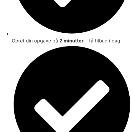
Opret din opgave på
2 minutter
– få tilbud i dag