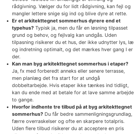
rådgivning. Vælger du for lidt rådgivning, kan fejl og
mangler lettere snige sig ind og blive dyre at rette.
Er et arkitekttegnet sommerhus dyrere end et
typehus?
Typisk ja, men du får en løsning tilpasset
grund og behov, og fejlvalg kan undgås. Uden
tilpasning risikerer du et hus, der ikke udnytter lys, læ
og indretning optimalt, og det mærkes hver gang I er
der.
Kan man byg arkitekttegnet sommerhus i etaper?
Ja, fx med forberedt anneks eller senere terrasse,
men planlæg det fra start for at undgå
dobbeltarbejde. Hvis etaper ikke tænkes ind tidligt,
kan du ende med at betale for at lave samme arbejde
to gange.
Hvorfor indhente tre tilbud på at byg arkitekttegnet
sommerhus?
Du får bedre sammenligningsgrundlag,
færre overraskelser og ofte en skarpere totalpris.
Uden flere tilbud risikerer du at acceptere en pris