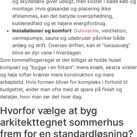
og skydedøre giver udsigt, men koster i både køb og
montage. Hvis glasandel og placering ikke
afstemmes, kan det betyde overophedning,
kuldenedfald og et højere energiforbrug.
Installationer og komfort
:
Gulvvarme
, ventilation,
varmepumpe, sauna og udebruser påvirker både
anlæg og drift. Overses driften, kan et “luksusvalg”
blive en dyr vane i hverdagen.
Som tommelfingerregel er det billigst at holde huset
kompakt og “bygge i en firkant”, mens knæk, ekstra vinkler
og høje lofter kræver mere konstruktion og mere
arbejdstid. Hvis formen bliver for kompleks i forhold til
budgettet, ender man ofte med at spare på finish og
detaljer, hvor man ser det hver dag.
Hvorfor vælge at byg
arkitekttegnet sommerhus
frem for en standardløsning?