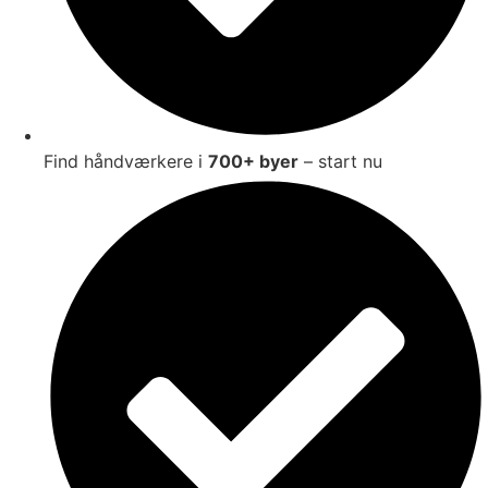
Find håndværkere i
700+ byer
– start nu