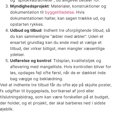
og “spildkvadratmeter”, du alligevel betaler for.
Myndighedsprojekt
: Materialer, konstruktioner og
dokumentation til
byggetilladelse
. Hvis
dokumentationen halter, kan sagen trække ud, og
opstarten rykkes.
Udbud og tilbud
: Indhent tre uforpligtende tilbud, så
du kan sammenligne “æbler med æbler”. Uden et
ensartet grundlag kan du ende med at vælge et
tilbud, der virker billigst, men mangler væsentlige
ydelser.
Udførelse og kontrol
: Tidsplan, kvalitetstjek og
aflevering med mangelliste. Hvis kontrollen bliver for
løs, opdages fejl ofte først, når de er dækket inde
bag vægge og beklædning.
Ved at indhente tre tilbud får du ofte øje på skjulte poster,
fx udgifter til byggeplads, bortkørsel af jord eller
tilslutningsbidrag, som kan være forskellen på et budget,
der holder, og et projekt, der skal barberes ned i sidste
øjeblik.