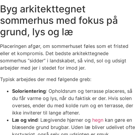
Byg arkitekttegnet
sommerhus med fokus på
grund, lys og læ
Placeringen afgør, om sommerhuset føles som et fristed
eller et kompromis. Det bedste arkitekttegnede
sommerhus “sidder” i landskabet, så vind, sol og udsigt
arbejder med jer i stedet for imod jer.
Typisk arbejdes der med følgende greb:
Solorientering
: Opholdsrum og terrasse placeres, så
du får varme og lys, når du faktisk er der. Hvis solen
overses, ender du med kolde rum og en terrasse, der
ikke inviterer til lange aftener.
Læ og vind
: Lægivende hjørner og
hegn
kan gøre en
blæsende grund brugbar. Uden læ bliver udelivet ofte
kortvarigt, også selv om udsigten er smuk.